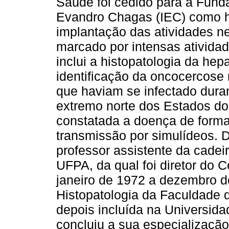
Saúde foi cedido para a Funda
Evandro Chagas (IEC) como hi
implantação das atividades ne
marcado por intensas atividade
inclui a histopatologia da hep
identificação da oncocercose 
que haviam se infectado dura
extremo norte dos Estados do
constatada a doença de form
transmissão por simulídeos. D
professor assistente da cadei
UFPA, da qual foi diretor do 
janeiro de 1972 a dezembro de
Histopatologia da Faculdade 
depois incluída na Universid
concluiu a sua especializaç