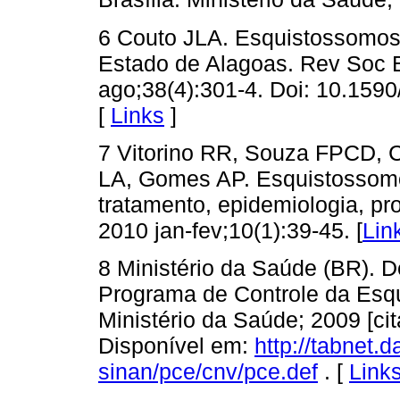
6 Couto JLA. Esquistossomo
Estado de Alagoas. Rev Soc B
ago;38(4):301-4. Doi: 10.15
[
Links
]
7 Vitorino RR, Souza FPCD, C
LA, Gomes AP. Esquistossomo
tratamento, epidemiologia, pro
2010 jan-fev;10(1):39-45. [
Lin
8 Ministério da Saúde (BR). 
Programa de Controle da Esqui
Ministério da Saúde; 2009 [ci
Disponível em:
http://tabnet.
sinan/pce/cnv/pce.def
. [
Link