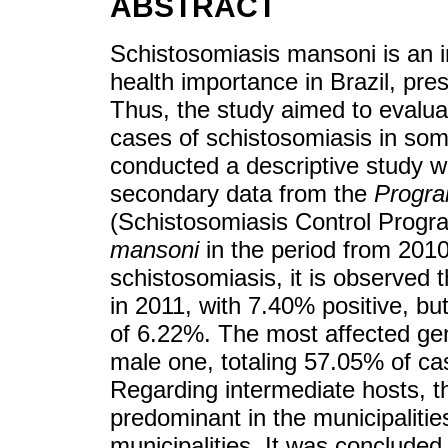
ABSTRACT
Schistosomiasis mansoni is an in
health importance in Brazil, pre
Thus, the study aimed to evaluat
cases of schistosomiasis in some
conducted a descriptive study w
secondary data from the
Progra
(Schistosomiasis Control Progra
mansoni
in the period from 2010
schistosomiasis, it is observed 
in 2011, with 7.40% positive, bu
of 6.22%. The most affected ge
male one, totaling 57.05% of c
Regarding intermediate hosts, 
predominant in the municipalitie
municipalities. It was concluded 