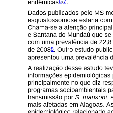
,
6
7
endêmicas
.
Dados publicados pelo MS mo
esquistossomose estaria com 
Chama-se a atenção principal
e Santana do Mundaú que se
com uma prevalência de 22,8
8
de 2008
. Outro estudo publ
apresentou uma prevalência 
A realização desse estudo tev
informações epidemiológicas p
principalmente no que diz re
programas socioambientais pa
transmissão por
S. mansoni
, 
mais afetadas em Alagoas. Ass
epidemiológico relacionado a