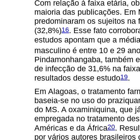
Com relação à faixa etária, 
maioria das publicações. Em
predominaram os sujeitos na f
16
(32,8%)
. Esse fato corrobora
estudos apontam que a média
masculino é entre 10 e 29 an
Pindamonhangaba, também em
de infecção de 31,6% na faixa 
19
resultados desse estudo
.
Em Alagoas, o tratamento fa
baseia-se no uso do praziqu
do MS. A oxaminiquina, que já
empregada no tratamento des
20
Américas e da África
. Resu
por vários autores brasileiros