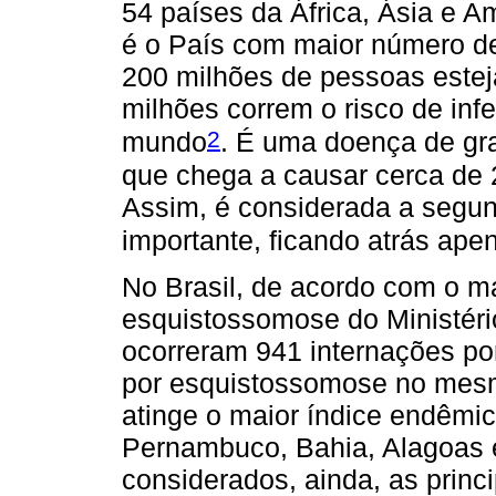
54 países da África, Ásia e A
é o País com maior número d
200 milhões de pessoas estej
milhões correm o risco de inf
2
mundo
. É uma doença de gr
que chega a causar cerca de 
Assim, é considerada a segun
importante, ficando atrás ape
No Brasil, de acordo com o ma
esquistossomose do Ministéri
ocorreram 941 internações por
por esquistossomose no mes
atinge o maior índice endêmi
Pernambuco, Bahia, Alagoas e
considerados, ainda, as prin