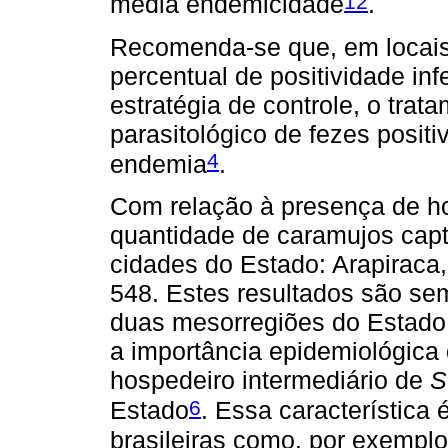
12
média endemicidade
.
Recomenda-se que, em locai
percentual de positividade inf
estratégia de controle, o tra
parasitológico de fezes positi
4
endemia
.
Com relação à presença de ho
quantidade de caramujos capt
cidades do Estado: Arapiraca,
548. Estes resultados são se
duas mesorregiões do Estado 
a importância epidemiológica
hospedeiro intermediário de
S
6
Estado
. Essa característica 
brasileiras como, por exemplo