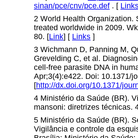
sinan/pce/cnv/pce.def
. [
Link
2 World Health Organization.
treated worldwide in 2009. Wk
80. [
Link
] [
Links
]
3 Wichmann D, Panning M, Q
Grevelding C, et al. Diagnosin
cell-free parasite DNA in hu
Apr;3(4):e422. Doi: 10.1371/j
[
http://dx.doi.org/10.1371/jou
4 Ministério da Saúde (BR). 
mansoni: diretrizes técnicas. 4
5 Ministério da Saúde (BR). S
Vigilância e controle da esqui
Brasília: Ministério da Saúde;