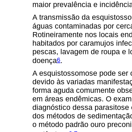
maior prevalência e incidênc
A transmissão da esquistoss
águas contaminadas por cercár
Rotineiramente nos locais end
habitados por caramujos infe
pescas, lavagem de roupa e l
6
doença
.
A esquistossomose pode ser 
devido às variadas manifesta
forma aguda comumente obse
em áreas endêmicas. O exame 
diagnóstico dessa parasitose 
dos métodos de sedimentação
o método padrão ouro precon