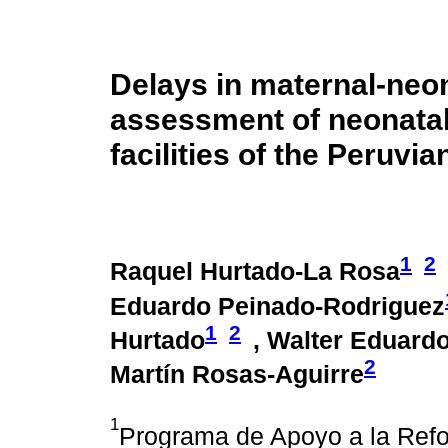
Delays in maternal-neon
assessment of neonatal
facilities of the Peruvia
1
2
Raquel Hurtado-La Rosa
Eduardo Peinado-Rodriguez
1
2
Hurtado
, Walter Eduard
2
Martín Rosas-Aguirre
1
Programa de Apoyo a la Ref