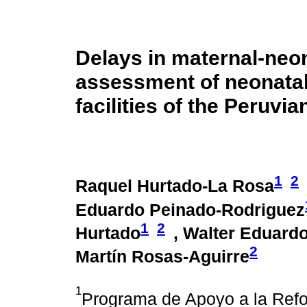
Delays in maternal-neon
assessment of neonatal
facilities of the Peruvia
1
2
Raquel Hurtado-La Rosa
Eduardo Peinado-Rodriguez
1
2
Hurtado
, Walter Eduard
2
Martín Rosas-Aguirre
1
Programa de Apoyo a la Ref