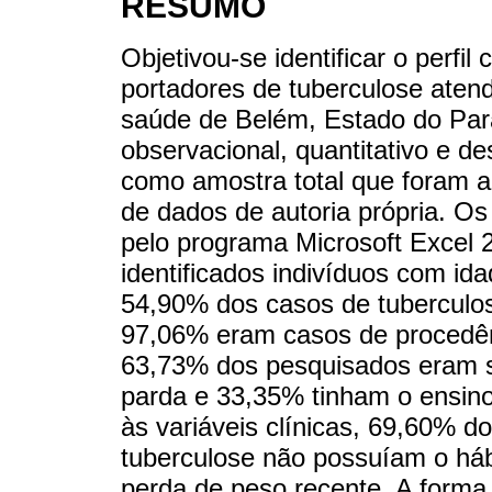
RESUMO
Objetivou-se identificar o perfil
portadores de tuberculose aten
saúde de Belém, Estado do Pará
observacional, quantitativo e de
como amostra total que foram a
de dados de autoria própria. O
pelo programa Microsoft Excel 
identificados indivíduos com id
54,90% dos casos de tuberculos
97,06% eram casos de procedênc
63,73% dos pesquisados eram s
parda e 33,35% tinham o ensin
às variáveis clínicas, 69,60% d
tuberculose não possuíam o há
perda de peso recente. A forma 