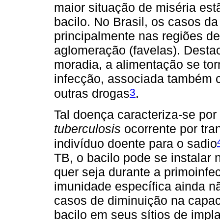
maior situação de miséria es
bacilo. No Brasil, os casos d
principalmente nas regiões de
aglomeração (favelas). Desta
moradia, a alimentação se tor
infecção, associada também c
3
outras drogas
.
Tal doença caracteriza-se po
tuberculosis
ocorrente por tra
indivíduo doente para o sadio
TB, o bacilo pode se instalar
quer seja durante a primoinf
imunidade específica ainda 
casos de diminuição na capa
bacilo em seus sítios de impl