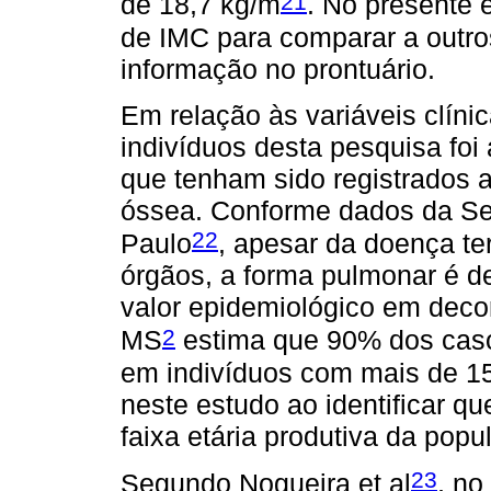
21
de 18,7 kg/m
. No presente e
de IMC para comparar a outros
informação no prontuário.
Em relação às variáveis clín
indivíduos desta pesquisa foi
que tenham sido registrados 
óssea. Conforme dados da Se
22
Paulo
, apesar da doença te
órgãos, a forma pulmonar é de
valor epidemiológico em decor
2
MS
estima que 90% dos caso
em indivíduos com mais de 15
neste estudo ao identificar q
faixa etária produtiva da popu
23
Segundo Nogueira et al
, no