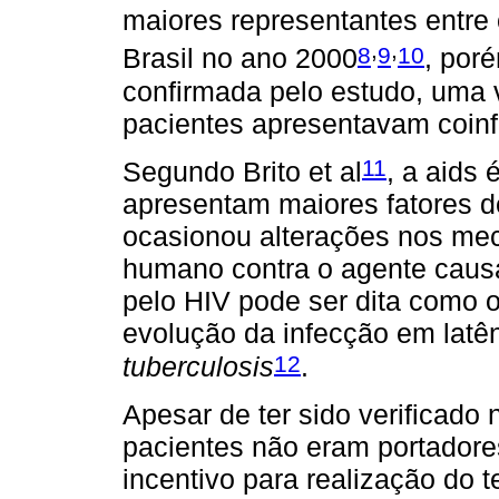
maiores representantes entre
,
,
8
9
10
Brasil no ano 2000
, por
confirmada pelo estudo, uma
pacientes apresentavam coinf
11
Segundo Brito et al
, a aids
apresentam maiores fatores d
ocasionou alterações nos me
humano contra o agente causa
pelo HIV pode ser dita como o 
evolução da infecção em latê
12
tuberculosis
.
Apesar de ter sido verificado
pacientes não eram portadore
incentivo para realização do t