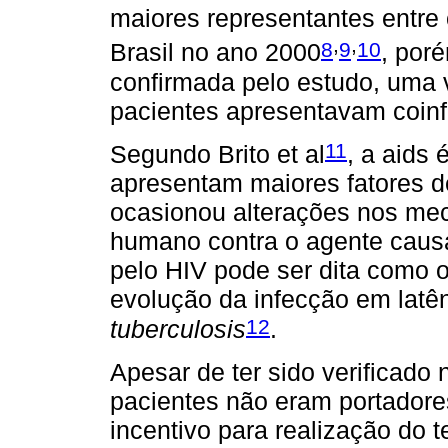
maiores representantes entre
,
,
8
9
10
Brasil no ano 2000
, por
confirmada pelo estudo, uma
pacientes apresentavam coinf
11
Segundo Brito et al
, a aids
apresentam maiores fatores d
ocasionou alterações nos me
humano contra o agente causa
pelo HIV pode ser dita como o 
evolução da infecção em latê
12
tuberculosis
.
Apesar de ter sido verificado
pacientes não eram portadore
incentivo para realização do t