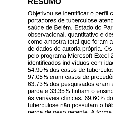
RESUMO
Objetivou-se identificar o perfil
portadores de tuberculose aten
saúde de Belém, Estado do Pará
observacional, quantitativo e de
como amostra total que foram a
de dados de autoria própria. O
pelo programa Microsoft Excel 
identificados indivíduos com id
54,90% dos casos de tuberculos
97,06% eram casos de procedênc
63,73% dos pesquisados eram s
parda e 33,35% tinham o ensin
às variáveis clínicas, 69,60% d
tuberculose não possuíam o há
perda de peso recente. A forma 