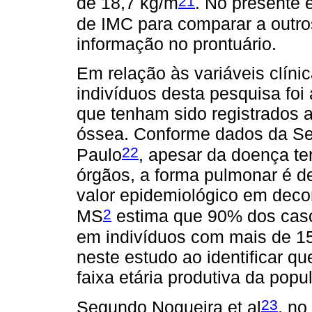
21
de 18,7 kg/m
. No presente e
de IMC para comparar a outros
informação no prontuário.
Em relação às variáveis clín
indivíduos desta pesquisa foi
que tenham sido registrados 
óssea. Conforme dados da Se
22
Paulo
, apesar da doença te
órgãos, a forma pulmonar é de
valor epidemiológico em decor
2
MS
estima que 90% dos caso
em indivíduos com mais de 15
neste estudo ao identificar q
faixa etária produtiva da popu
23
Segundo Nogueira et al
, no