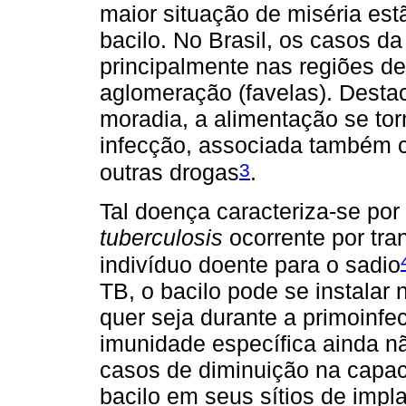
maior situação de miséria es
bacilo. No Brasil, os casos d
principalmente nas regiões de
aglomeração (favelas). Desta
moradia, a alimentação se tor
infecção, associada também c
3
outras drogas
.
Tal doença caracteriza-se po
tuberculosis
ocorrente por tra
indivíduo doente para o sadio
TB, o bacilo pode se instalar
quer seja durante a primoinf
imunidade específica ainda 
casos de diminuição na capa
bacilo em seus sítios de impl