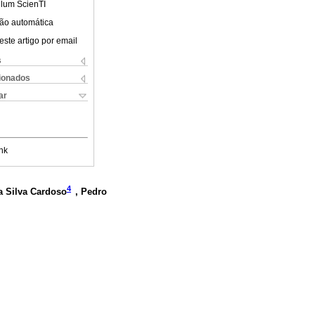
ulum ScienTI
ão automática
este artigo por email
s
cionados
ar
nk
4
a Silva Cardoso
, Pedro