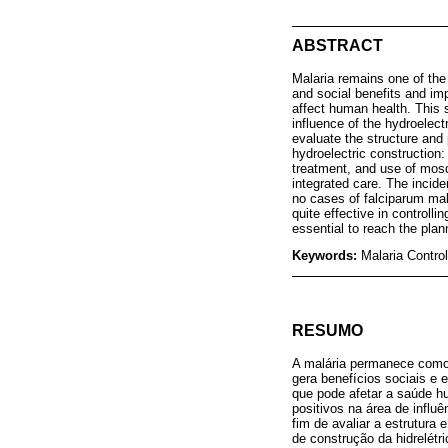
ABSTRACT
Malaria remains one of the
and social benefits and imp
affect human health. This 
influence of the hydroelect
evaluate the structure and p
hydroelectric construction:
treatment, and use of mosq
integrated care. The incid
no cases of falciparum mal
quite effective in control
essential to reach the plan
Keywords:
Malaria Contro
RESUMO
A malária permanece como 
gera benefícios sociais e
que pode afetar a saúde h
positivos na área de influ
fim de avaliar a estrutura 
de construção da hidrelétr