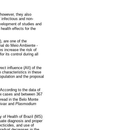
 however, they also
 infectious and non-
development of studies and
ealth effects for the
, are one of the
nal do Meio Ambiente -
s increase the risk of
 its control during all
rect influence (AII) of the
 characteristics in these
population and the proposal
 According to the data of
ew cases and between 367
pread in the Belo Monte
ivax
and
Plasmodium
 of Health of Brazil (MS)
uate diagnosis and proper
ecticides, and use of
gradual decreases in the