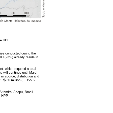
onte HPP
dies conducted during the
0 (23%) already reside in
, which required a total
d will continue until March
an source, distribution and
y R$ 30 million (~ US$ 6
Altamira, Anapu, Brasil
e HPP.