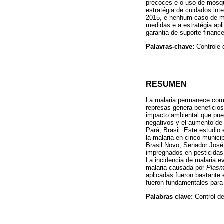
precoces e o uso de mosqu
estratégia de cuidados int
2015, e nenhum caso de m
medidas e a estratégia ap
garantia de suporte financ
Palavras-chave:
Controle 
RESUMEN
La malaria permanece como
represas genera beneficios
impacto ambiental que pue
negativos y el aumento de 
Pará, Brasil. Este estudio 
la malaria en cinco municip
Brasil Novo, Senador José 
impregnados en pesticidas 
La incidencia de malaria 
malaria causada por
Plasm
aplicadas fueron bastante e
fueron fundamentales para a
Palabras clave:
Control d