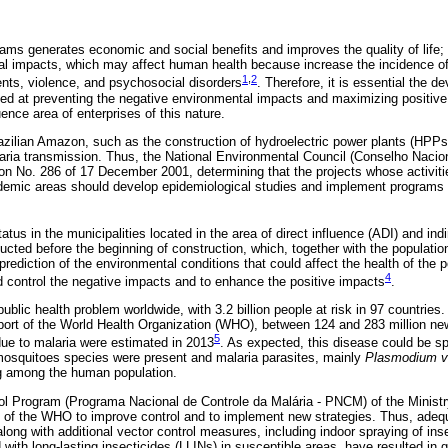
dams generates economic and social benefits and improves the quality of life;
l impacts, which may affect human health because increase the incidence of
1
,
2
ents, violence, and psychosocial disorders
. Therefore, it is essential the 
ed at preventing the negative environmental impacts and maximizing positive h
luence area of enterprises of this nature.
razilian Amazon, such as the construction of hydroelectric power plants (HPPs)
laria transmission. Thus, the National Environmental Council (Conselho Nacio
No. 286 of 17 December 2001, determining that the projects whose activitie
demic areas should develop epidemiological studies and implement programs for
atus in the municipalities located in the area of direct influence (ADI) and indi
ed before the beginning of construction, which, together with the population
 prediction of the environmental conditions that could affect the health of the 
4
 control the negative impacts and to enhance the positive impacts
.
ublic health problem worldwide, with 3.2 billion people at risk in 97 countries.
port of the World Health Organization (WHO), between 124 and 283 million n
5
ue to malaria were estimated in 2013
. As expected, this disease could be s
mosquitoes species were present and malaria parasites, mainly
Plasmodium v
g among the human population.
ol Program (Programa Nacional de Controle da Malária - PNCM) of the Ministry
s of the WHO to improve control and to implement new strategies. Thus, adeq
ong with additional vector control measures, including indoor spraying of ins
ith long-lasting insecticides (LLINs) in susceptible areas, have resulted in 