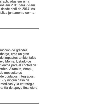
das aplicadas em uma
casos em 2011 para 79 em
 desde abril de 2014. As
ública juntamente com a
trucción de grandes
mbargo, crea un gran
n de impactos ambientales
 Belo Monte, Estado de
mientos para el control de
ctrica: Altamira, Anapu,
o de mosquiteros
 de cuidados integrados.
15, y ningún caso de
 medidas y la estrategia
arantía de apoyo financiero