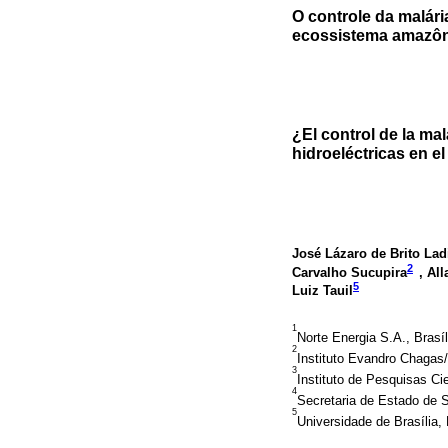
O controle da malári
ecossistema amazôni
¿El control de la ma
hidroeléctricas en e
José Lázaro de Brito Lad
2
Carvalho Sucupira
, Al
5
Luiz Tauil
1
Norte Energia S.A., Brasíli
2
Instituto Evandro Chagas
3
Instituto de Pesquisas C
4
Secretaria de Estado de 
5
Universidade de Brasília, B