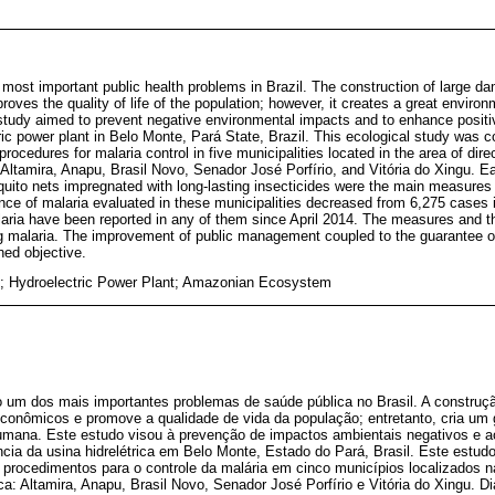
 most important public health problems in Brazil. The construction of large 
roves the quality of life of the population; however, it creates a great envir
study aimed to prevent negative environmental impacts and to enhance positiv
ric power plant in Belo Monte, Pará State, Brazil. This ecological study was c
rocedures for malaria control in five municipalities located in the area of dire
 Altamira, Anapu, Brasil Novo, Senador José Porfírio, and Vitória do Xingu. E
uito nets impregnated with long-lasting insecticides were the main measures a
ence of malaria evaluated in these municipalities decreased from 6,275 cases 
aria have been reported in any of them since April 2014. The measures and t
ling malaria. The improvement of public management coupled to the guarantee o
ned objective.
l; Hydroelectric Power Plant; Amazonian Ecosystem
um dos mais importantes problemas de saúde pública no Brasil. A construç
 econômicos e promove a qualidade de vida da população; entretanto, cria um
umana. Este estudo visou à prevenção de impactos ambientais negativos e 
ência da usina hidrelétrica em Belo Monte, Estado do Pará, Brasil. Este estudo
e procedimentos para o controle da malária em cinco municípios localizados na
ica: Altamira, Anapu, Brasil Novo, Senador José Porfírio e Vitória do Xingu. D