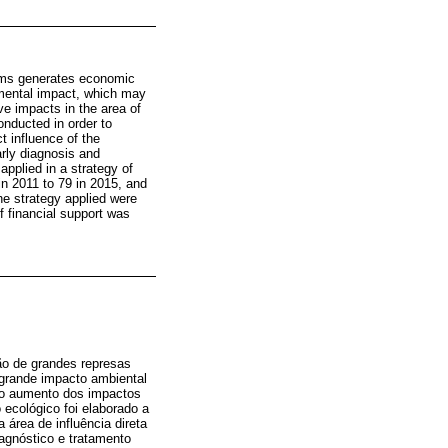
dams generates economic
onmental impact, which may
e impacts in the area of
onducted in order to
ct influence of the
arly diagnosis and
pplied in a strategy of
in 2011 to 79 in 2015, and
he strategy applied were
f financial support was
ão de grandes represas
 grande impacto ambiental
ao aumento dos impactos
 ecológico foi elaborado a
 área de influência direta
iagnóstico e tratamento