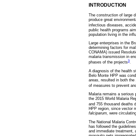
INTRODUCTION
The construction of large 
produce great environmenta
infectious diseases, accid
public health programs aim
population living in the inf
Large enterprises in the B
determining factors for ma
CONAMA) issued Resolution 
malaria transmission in en
3
phases of the projects
.
A diagnosis of the health st
Belo Monte HPP was conduct
areas, resulted in both the
of measures to prevent and
Malaria remains a serious p
the 2015 World Malaria Re
and 755 thousand deaths d
HPP region, since vector 
falciparum,
were circulatin
The National Malaria Contr
has followed the guideline
and immediate treatment, al
mosquito nets impregnated w