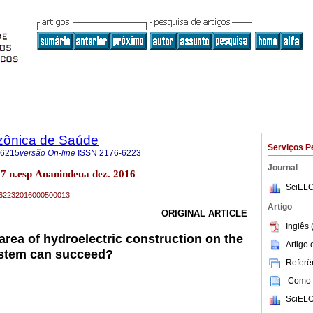
zônica de Saúde
Serviços P
-6215
versão On-line
ISSN
2176-6223
Journal
7 n.esp Ananindeua dez. 2016
SciELO
76-62232016000500013
Artigo
ORIGINAL ARTICLE
Inglês 
 area of hydroelectric construction on the
Artigo
stem can succeed?
Referên
Como c
SciELO