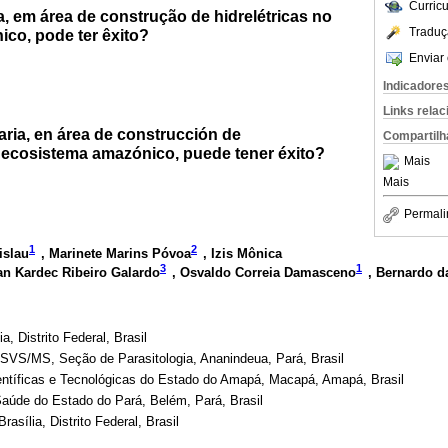
Curric
a, em área de construção de hidrelétricas no
Traduç
co, pode ter êxito?
Enviar 
Indicadore
Links rela
laria, en área de construcción de
Compartilh
l ecosistema amazónico, puede tener éxito?
Mais
Mais
Permali
1
2
islau
, Marinete Marins Póvoa
, Izis Mônica
3
1
lan Kardec Ribeiro Galardo
, Osvaldo Correia Damasceno
, Bernardo d
a, Distrito Federal, Brasil
/SVS/MS, Seção de Parasitologia, Ananindeua, Pará, Brasil
ientíficas e Tecnológicas do Estado do Amapá, Macapá, Amapá, Brasil
Saúde do Estado do Pará, Belém, Pará, Brasil
rasília, Distrito Federal, Brasil