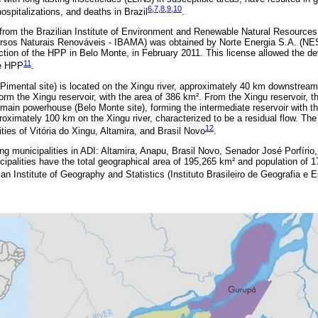
6
,
7
,
8
,
9
,
10
spitalizations, and deaths in Brazil
.
om the Brazilian Institute of Environment and Renewable Natural Resources (I
sos Naturais Renováveis - IBAMA) was obtained by Norte Energia S.A. (NES
ction of the HPP in Belo Monte, in February 2011. This license allowed the dev
11
te HPP
.
Pimental site) is located on the Xingu river, approximately 40 km downstream o
orm the Xingu reservoir, with the area of 386 km². From the Xingu reservoir, th
e main powerhouse (Belo Monte site), forming the intermediate reservoir with t
roximately 100 km on the Xingu river, characterized to be a residual flow. The
12
Cities of Vitória do Xingu, Altamira, and Brasil Novo
.
ng municipalities in ADI: Altamira, Anapu, Brasil Novo, Senador José Porfírio,
cipalities have the total geographical area of 195,265 km² and population of 1
an Institute of Geography and Statistics (Instituto Brasileiro de Geografia e E