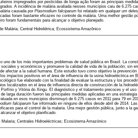
iteiros impregnados por pesticidas de longa ação foram as principais medi
egrados. A incidência de malária avaliada nesses municípios caiu de 6.275 
alária causada por
Plasmodium falciparum
foi relatado em qualquer um deles
licadas foram bastante eficazes no controle da malária. Uma melhor gestão p
eiro foram fundamentais para alcançar o objetivo planejado.
de Malária; Central Hidrelétrica; Ecossistema Amazônico
 uno de los más importantes problemas de salud pública en Brasil. La cons
 sociales y económicos y promueve la calidad de vida de la población; sin e
de afectar a la salud humana. Este estudio tuvo como objetivo la prevenció
los impactos positivos en el área de influencia de la usina hidroeléctrica en
ecológico fue elaborado con la finalidad de evaluar la estructura y los procedi
ios localizados en el área de influencia directa de construcción de la hidroelé
Porfírio y Vitória do Xingu. El diagnóstico y el tratamiento precoces y el us
de larga duración fueron las principales medidas aplicadas en una estrategia
evaluada en esos municipios disminuyó de 6.275 casos en 2011 para 79 en 20
odium falciparum
fue informado en ninguno de ellos desde abril de 2014. Las
ficaces para el control de la malaria. Una mejor gestión pública, junto a la g
lcanzar el objetivo planificado.
e Malaria; Centrales Hidroeléctricas; Ecosistema Amazónico