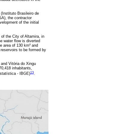
nstituto Brasileiro de
A), the contractor
elopment of the initial
f the City of Altamira, in
e water flow is diverted
he area of 130 km² and
 reservoirs to be formed by
 and Vitória do Xingu
70,418 inhabitants,
13
statística - IBGE)
.