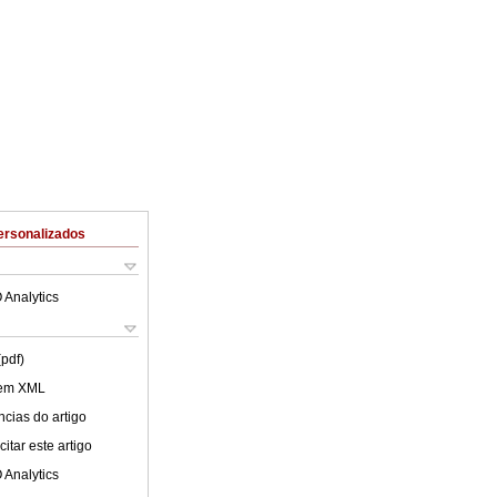
ersonalizados
 Analytics
(pdf)
 em XML
cias do artigo
itar este artigo
 Analytics