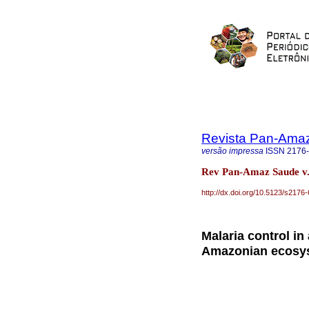
Revista Pan-Ama
versão impressa
ISSN
2176
Rev Pan-Amaz Saude v.
http://dx.doi.org/10.5123/s21
Malaria control in
Amazonian ecosy