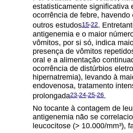
estatisticamente significativa
ocorrência de febre, havendo
,
15
22
outros estudos
. Entretan
antigenemia e o maior número
vômitos, por si só, indica maio
presença de vômitos repetidos 
oral e a alimentação continua
ocorrência de distúrbios eletro
hipernatremia), levando à mai
endovenosa, tratamento intens
,
,
,
23
24
25
26
prolongada
.
No tocante à contagem de leu
antigenemia não se correlaci
leucocitose (> 10.000/mm³), f