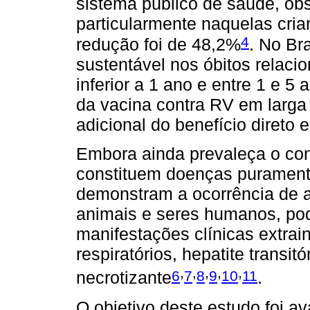
sistema público de saúde, ob
particularmente naquelas cri
4
redução foi de 48,2%
. No Bra
sustentável nos óbitos relaci
inferior a 1 ano e entre 1 e 5
da vacina contra RV em larga
adicional do benefício direto 
Embora ainda prevaleça o con
constituem doenças puramente
demonstram a ocorrência de a
animais e seres humanos, po
manifestações clínicas extrain
respiratórios, hepatite transit
,
,
,
,
,
6
7
8
9
10
11
necrotizante
.
O objetivo deste estudo foi av