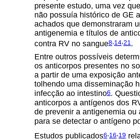
presente estudo, uma vez que
não possuía histórico de GE an
achados que demonstraram um
antigenemia e títulos de anti
,
,
8
14
21
contra RV no sangue
.
Entre outros possíveis determ
os anticorpos presentes no s
a partir de uma exposição ant
tolhendo uma disseminação he
6
infecção ao intestino
. Questi
anticorpos a antígenos dos R
de prevenir a antigenemia ou 
para se detectar o antígeno p
,
,
6
16
19
Estudos publicados
rel