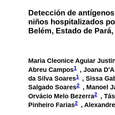
Detección de antígenos 
niños hospitalizados po
Belém, Estado de Pará, 
Maria Cleonice Aguiar Justi
1
Abreu Campos
, Joana D'
1
da Silva Soares
, Sissa Ga
2
Salgado Soares
, Manoel J
2
Orvácio Melo Bezerra
, Tá
2
Pinheiro Farias
, Alexandr