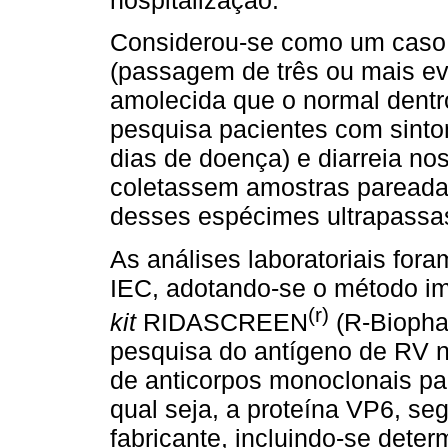
hospitalização.
Considerou-se como um caso d
(passagem de três ou mais e
amolecida que o normal dentr
pesquisa pacientes com sinto
dias de doença) e diarreia n
coletassem amostras pareadas
desses espécimes ultrapassas
As análises laboratoriais for
IEC, adotando-se o método i
(r)
kit
RIDASCREEN
(R-Biopha
pesquisa do antígeno de RV na
de anticorpos monoclonais par
qual seja, a proteína VP6, s
fabricante, incluindo-se dete