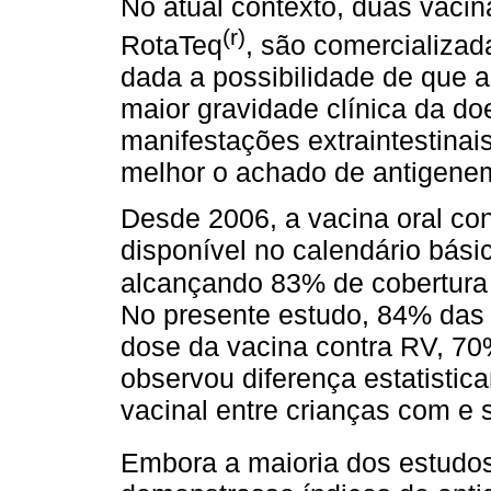
No atual contexto, duas vacin
(r)
RotaTeq
, são comercializa
dada a possibilidade de que a
maior gravidade clínica da do
manifestações extraintestinai
melhor o achado de antigene
Desde 2006, a vacina oral c
disponível no calendário bási
alcançando 83% de cobertura 
No presente estudo, 84% das
dose da vacina contra RV, 7
observou diferença estatistic
vacinal entre crianças com e
Embora a maioria dos estudo