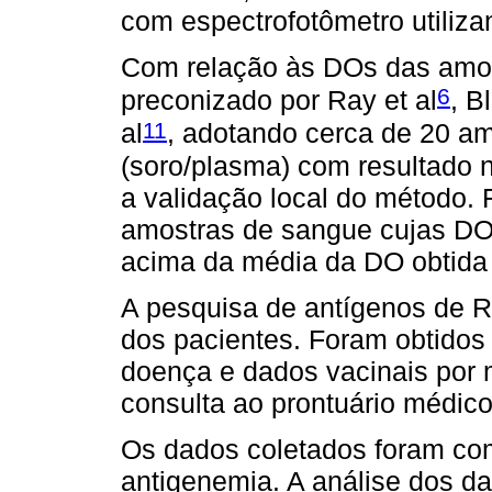
com espectrofotômetro utilizan
Com relação às DOs das amos
6
preconizado por Ray et al
, Bl
11
al
, adotando cerca de 20 a
(soro/plasma) com resultado n
a validação local do método. 
amostras de sangue cujas DO
acima da média da DO obtida
A pesquisa de antígenos de RV
dos pacientes. Foram obtidos
doença e dados vacinais por 
consulta ao prontuário médico
Os dados coletados foram co
antigenemia. A análise dos da