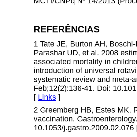
MCTI/CNPq Nº 14/2013 (Proce
REFERÊNCIAS
1 Tate JE, Burton AH, Boschi-
Parashar UD, et al. 2008 estim
associated mortality in childr
introduction of universal rota
systematic review and meta-an
Feb;12(2):136-41. Doi: 10.10
[
Links
]
2 Greemberg HB, Estes MK. R
vaccination. Gastroenterology
10.1053/j.gastro.2009.02.076 