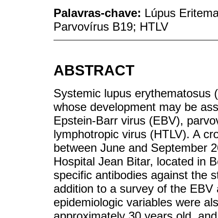
Palavras-chave:
Lúpus Eritema
Parvovírus B19; HTLV
ABSTRACT
Systemic lupus erythematosus (
whose development may be associ
Epstein-Barr virus (EBV), parvo
lymphotropic virus (HTLV). A cr
between June and September 201
Hospital Jean Bitar, located in 
specific antibodies against the 
addition to a survey of the EB
epidemiologic variables were al
approximately 30 years old, an