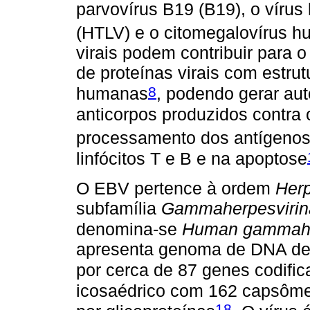
parvovírus B19 (B19), o vírus
(HTLV) e o citomegalovírus 
virais podem contribuir para 
de proteínas virais com estru
8
humanas
, podendo gerar au
anticorpos produzidos contra 
processamento dos antígeno
linfócitos T e B e na apoptose
O EBV pertence à ordem
Herp
subfamília
Gammaherpesvirin
denomina-se
Human gammahe
apresenta genoma de DNA de f
por cerca de 87 genes codific
icosaédrico com 162 capsôme
18