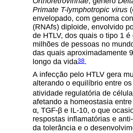
Orthoretrovirinae
, gênero
Delt
Primate T-lymphotropic virus
(
envelopado, com genoma const
(RNAfs) diploide, envolvido p
de HTLV, dos quais o tipo 1 é
milhões de pessoas no mundo
das quais aproximadamente 
38
longo da vida
.
A infecção pelo HTLV gera mu
alterando o equilíbrio entre os
atividade regulatória de célu
afetando a homeostasia entre
α, TGF-β e IL-10, o que ocas
respostas inflamatórias e anti
da tolerância e o desenvolvi