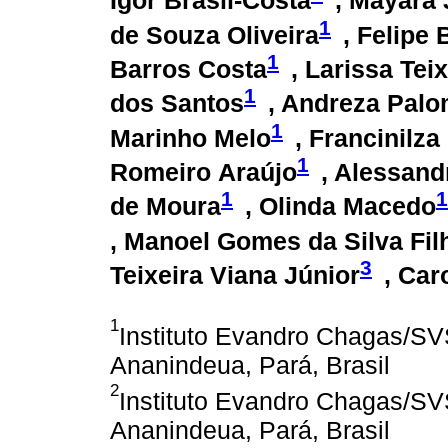
Igor Brasil-Costa
, Mayara 
1
de Souza Oliveira
, Felipe 
1
Barros Costa
, Larissa Tei
1
dos Santos
, Andreza Palo
1
Marinho Melo
, Francinilz
1
Romeiro Araújo
, Alessand
1
1
de Moura
, Olinda Macedo
, Manoel Gomes da Silva Fil
3
Teixeira Viana Júnior
, Car
1
Instituto Evandro Chagas/SV
Ananindeua, Pará, Brasil
2
Instituto Evandro Chagas/SV
Ananindeua, Pará, Brasil