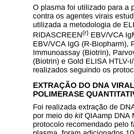
O plasma foi utilizado para a
contra os agentes virais estu
utilizada a metodologia de E
(r)
RIDASCREEN
EBV/VCA Ig
EBV/VCA IgG (R-Biopharm), 
Immunoassay (Biotrin), Parv
(Biotrin) e Gold ELISA HTLV-I
realizados seguindo os protoc
EXTRAÇÃO DO DNA VIRAL
POLIMERASE QUANTITATI
Foi realizada extração de DNA
por meio do
kit
QIAamp DNA Mi
protocolo recomendado pelo f
plasma, foram adicionados 10