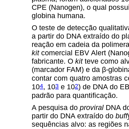
CPE (Nanogen), o qual possui
globina humana.
O teste de detecção qualitativ
a partir do DNA extraído do p
reação em cadeia da polimera
kit
comercial EBV Alert (Nanog
fabricante. O
kit
teve como al
(marcador FAM) e da β-globi
contar com quatro amostras 
4
3
2
10
, 10
e 10
) de DNA do EB
padrão para quantificação.
A pesquisa do
proviral
DNA do 
partir do DNA extraído do
buff
sequências alvo: as regiões