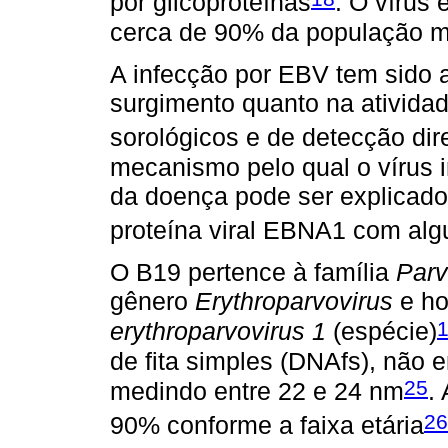
por glicoproteínas
. O vírus
cerca de 90% da população m
A infecção por EBV tem sido 
surgimento quanto na ativida
sorológicos e de detecção dir
mecanismo pelo qual o vírus i
da doença pode ser explicado
proteína viral EBNA1 com alg
O B19 pertence à família
Parv
gênero
Erythroparvovirus
e ho
erythroparvovirus 1
(espécie)
de fita simples (DNAfs), não 
25
medindo entre 22 e 24 nm
.
26
90% conforme a faixa etária