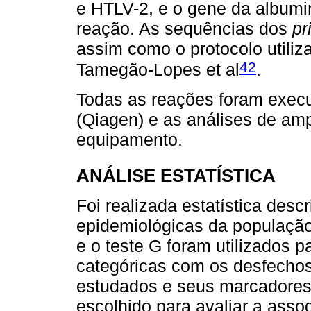
e HTLV-2, e o gene da album
reação. As sequências dos
pr
assim como o protocolo utiliz
42
Tamegão-Lopes et al
.
Todas as reações foram exec
(Qiagen) e as análises de amp
equipamento.
ANÁLISE ESTATÍSTICA
Foi realizada estatística descr
epidemiológicas da população
e o teste G foram utilizados p
categóricas com os desfechos 
estudados e seus marcadores. 
escolhido para avaliar a ass