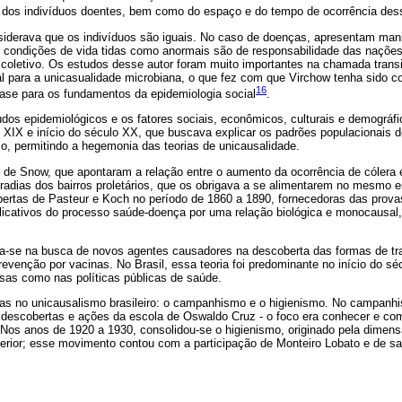
s dos indivíduos doentes, bem como do espaço e do tempo de ocorrência de
siderava que os indivíduos são iguais. No caso de doenças, apresentam mani
 condições de vida tidas como anormais são de responsabilidade das nações
coletivo. Os estudos desse autor foram muito importantes na chamada transi
l para a unicasualidade microbiana, o que fez com que Virchow tenha sido co
16
base para os fundamentos da epidemiologia social
.
dos epidemiológicos e os fatores sociais, econômicos, culturais e demográfi
XIX e início do século XX, que buscava explicar os padrões populacionais de
o, permitindo a hegemonia das teorias de unicausalidade.
 de Snow, que apontaram a relação entre o aumento da ocorrência de cólera 
dias dos bairros proletários, que os obrigava a se alimentarem no mesmo 
bertas de Pasteur e Koch no período de 1860 a 1890, fornecedoras das prova
icativos do processo saúde-doença por uma relação biológica e monocausal, 
va-se na busca de novos agentes causadores na descoberta das formas de t
revenção por vacinas. No Brasil, essa teoria foi predominante no início do sé
isas como nas políticas públicas de saúde.
as no unicausalismo brasileiro: o campanhismo e o higienismo. No campanhi
descobertas e ações da escola de Oswaldo Cruz - o foco era conhecer e comb
Nos anos de 1920 a 1930, consolidou-se o higienismo, originado pela dimensã
nterior; esse movimento contou com a participação de Monteiro Lobato e de sa