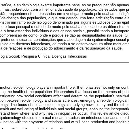
saúde, a epidemiologia exerce importante papel ao se preocupar não apenas
, mas, sobretudo, com a melhoria da saúde da população. Os estudos que pr
stão frequentemente interessados em investigar o modo pelo qual as condiçõ
de-doença das populações, o que tem gerado uma forte articulação entre a e
onstrói um ramo epidemiológico denominado por alguns estudiosos como epide
como foco principal o estudo do modo pelo qual a sociedade e os diferentes 
 e o bem-estar dos indivíduos e dos grupos sociais, possibilitando a incorpo
r compreensão de como, onde e porque se dão as desigualdades na saúde. O p
pretende indicar as contribuições que a abordagem da epidemiologia social p
clínica em doenças infecciosas, de modo a se desenvolver um olhar mais amp
a de relações e de produção do adoecimento e da recuperação da saúde.
ogia Social; Pesquisa Clínica; Doenças Infecciosas
omotion, epidemiology plays an important role. It emphasizes not only on contr
ing the health of the population. Researches that focus on the themes of publi
vestigating how social conditions affect and determine the population's health
lation between epidemiology and social sciences, emerging an epidemiologic
ology. The focus of social epidemiology is studying how society and the diffe
health and well-being of individuals and social groups, enabling the incorporati
rstand how, where, and why health inequalities occur. This review article di
 epidemiology studies in clinical research studies on infectious diseases in or
njunction with their system of relations and with illness production and health 