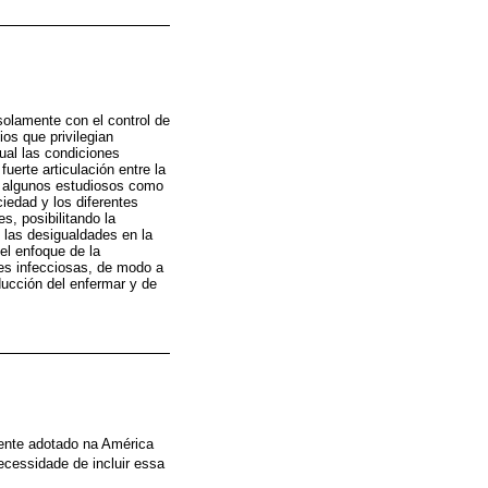
solamente con el control de
os que privilegian
ual las condiciones
uerte articulación entre la
r algunos estudiosos como
iedad y los diferentes
s, posibilitando la
 las desigualdades en la
 el enfoque de la
des infecciosas, de modo a
ducción del enfermar y de
mente adotado na América
ecessidade de incluir essa