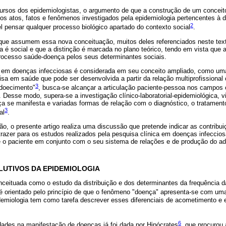
cursos dos epidemiologistas, o argumento de que a construção de um conceito
os atos, fatos e fenômenos investigados pela epidemiologia pertencentes à 
2
el pensar qualquer processo biológico apartado do contexto social
.
 que assumem essa nova conceituação, muitos deles referenciados neste text
 é social e que a distinção é marcada no plano teórico, tendo em vista que a
processo saúde-doença pelos seus determinantes sociais.
 em doenças infecciosas é considerada em seu conceito ampliado, como uma 
isa em saúde que pode ser desenvolvida a partir da relação multiprofission
3
adoecimento"
, busca-se alcançar a articulação paciente-pessoa nos campos 
l. Desse modo, supera-se a investigação clínico-laboratorial-epidemiológica, v
a se manifesta e variadas formas de relação com o diagnóstico, o tratamento
3
al
.
o, o presente artigo realiza uma discussão que pretende indicar as contrib
trazer para os estudos realizados pela pesquisa clínica em doenças infecci
 o paciente em conjunto com o seu sistema de relações e de produção do a
UTIVOS DA EPIDEMIOLOGIA
nceituada como o estudo da distribuição e dos determinantes da frequência
é orientado pelo princípio de que o fenômeno "doença" apresenta-se com uma
pidemiologia tem como tarefa descrever esses diferenciais de acometimento e
6
dades na manifestação de doenças já foi dada por Hipócrates
, que procurou 