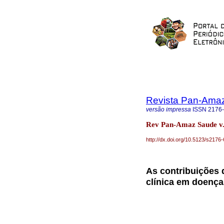
Revista Pan-Ama
versão impressa
ISSN
2176
Rev Pan-Amaz Saude v.
http://dx.doi.org/10.5123/s21
As contribuições 
clínica em doença