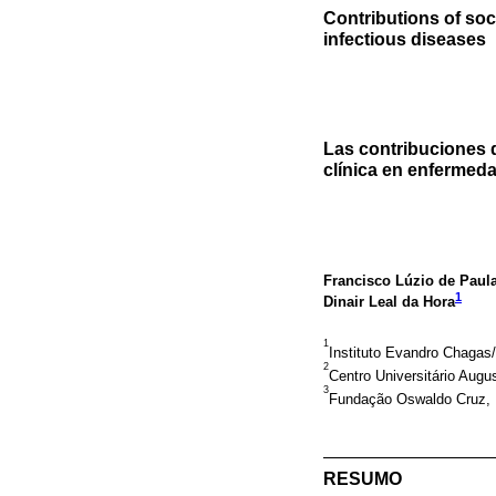
Contributions of soc
infectious diseases
Las contribuciones d
clínica en enfermed
Francisco Lúzio de Pau
1
Dinair Leal da Hora
1
Instituto Evandro Chagas
2
Centro Universitário Augus
3
Fundação Oswaldo Cruz, Ins
RESUMO