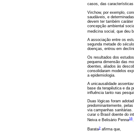
casos, das característica
Virchow, por exemplo, con
saudáveis, e determinadas
devem ter também caráter 
concepção ambiental socia
medicina social, que deu 
A associação entre os estu
segunda metade do século 
doenças, entrou em declíni
Os resultados dos estudos
pequena dimensão das mora
doentes, aliados às desco
consolidaram modelos expl
a epidemiologia.
A unicausalidade assenta
base da terapêutica e da p
influência tanto nas pesqu
Duas lógicas foram adotad
predominantemente, pelas 
via campanhas sanitárias. 
curar o Brasil doente do i
16
Neiva e Belisário Penna
.
2
Barata
afirma que,