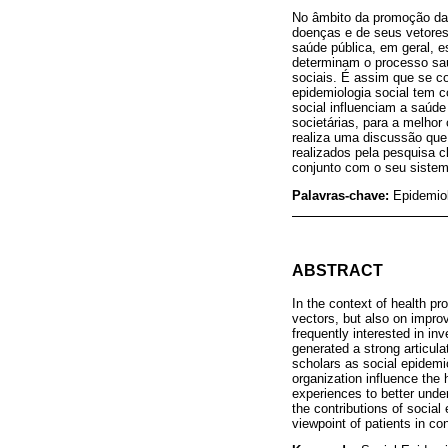
No âmbito da promoção da 
doenças e de seus vetores
saúde pública, em geral, e
determinam o processo saú
sociais. É assim que se c
epidemiologia social tem 
social influenciam a saúde
societárias, para a melho
realiza uma discussão que 
realizados pela pesquisa 
conjunto com o seu sistem
Palavras-chave:
Epidemiol
ABSTRACT
In the context of health pr
vectors, but also on improv
frequently interested in in
generated a strong articu
scholars as social epidemi
organization influence the 
experiences to better unde
the contributions of social
viewpoint of patients in co