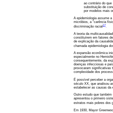
ao contrário do que
substituição de con
por modelos mais o
A epidemiologia assume a m
micróbios, a "carência fís
17
discriminação racial
.
A teoria da multicausalida
constituírem em fatores d
de explicação da causalida
chamada epidemiologia dos 
A expansão econômica inic
especialmente no Hemisféri
consequentemente, da expe
doenças infecciosas e par
provocaram significativas
complexidade dos processo
É possível perceber a org
século XX, que analisou a
estabelecer as causas da e
Outro estudo que também c
apresentou o primeiro sist
estratos mais pobres dos g
Em 1930, Mayor Greenwood 