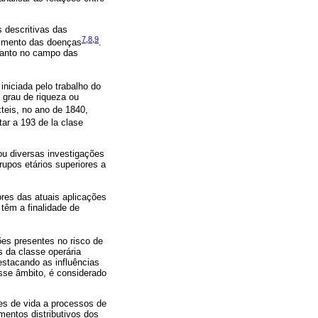
 descritivas das
7
,
8
,
9
timento das doenças
.
 tanto no campo das
niciada pelo trabalho do
o grau de riqueza ou
xteis, no ano de 1840,
tar a 193 de la clase
zou diversas investigações
rupos etários superiores a
res das atuais aplicações
têm a finalidade de
es presentes no risco de
 da classe operária
estacando as influências
sse âmbito, é considerado
es de vida a processos de
entos distributivos dos