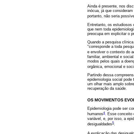
Ainda é presente, nos dis
inócua, já que consideram 
portanto, não seria possív
Entretanto, os estudiosos
que nem toda epidemiologia
preocupa em explicitar o 
Quando a pesquisa clínica
"corresponde a toda pesqu
e envolver o contexto do 
familiar, ambiental e socia
modos pelos quais a doenç
orgânica, emocional e soci
Partindo dessa compreensã
epidemiologia social pode 
um olhar mais amplo sobre
recuperação da saúde.
OS MOVIMENTOS EVOL
Epidemiologia pode ser co
4
humanos
. Esse conceito 
variável, e, por isso, a e
5
desigualdades
.
A explicação das desigual