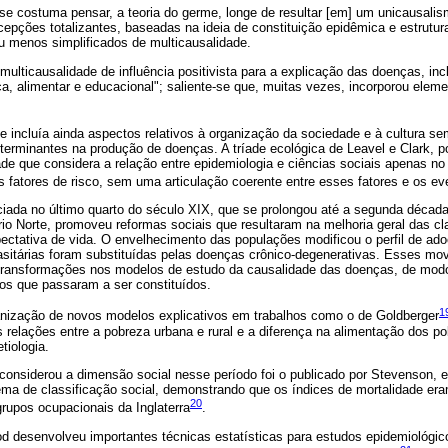
 se costuma pensar, a teoria do germe, longe de resultar [em] um unicausalis
cepções totalizantes, baseadas na ideia de constituição epidêmica e estrutur
u menos simplificados de multicausalidade.
ulticausalidade de influência positivista para a explicação das doenças, inc
ica, alimentar e educacional"; saliente-se que, muitas vezes, incorporou elem
de incluía ainda aspectos relativos à organização da sociedade e à cultura se
eterminantes na produção de doenças. A tríade ecológica de Leavel e Clark, 
de que considera a relação entre epidemiologia e ciências sociais apenas no
fatores de risco, sem uma articulação coerente entre esses fatores e os ev
iada no último quarto do século XIX, que se prolongou até a segunda décad
o Norte, promoveu reformas sociais que resultaram na melhoria geral das cl
ctativa de vida. O envelhecimento das populações modificou o perfil de ado
asitárias foram substituídas pelas doenças crônico-degenerativas. Esses 
 transformações nos modelos de estudo da causalidade das doenças, de modo
s que passaram a ser constituídos.
1
anização de novos modelos explicativos em trabalhos como o de Goldberger
s relações entre a pobreza urbana e rural e a diferença na alimentação dos 
tiologia.
onsiderou a dimensão social nesse período foi o publicado por Stevenson, e
ema de classificação social, demonstrando que os índices de mortalidade er
20
rupos ocupacionais da Inglaterra
.
desenvolveu importantes técnicas estatísticas para estudos epidemiológico