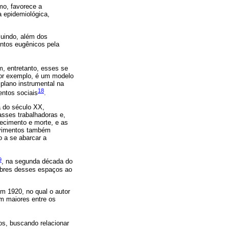
mo, favorece a
a epidemiológica,
luindo, além dos
entos eugênicos pela
m, entretanto, esses se
por exemplo, é um modelo
 plano instrumental na
18
entos sociais
.
a do século XX,
asses trabalhadoras e,
ecimento e morte, e as
movimentos também
 a se abarcar a
9
, na segunda década do
pobres desses espaços ao
m 1920, no qual o autor
am maiores entre os
s, buscando relacionar