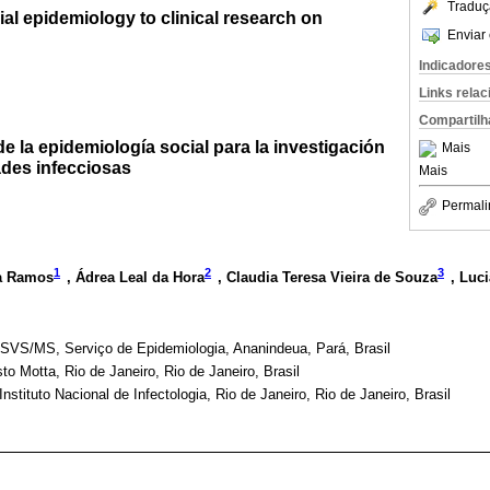
Traduç
ial epidemiology to clinical research on
Enviar 
Indicadore
Links rela
Compartilh
e la epidemiología social para la investigación
Mais
ades infecciosas
Mais
Permali
1
2
3
la Ramos
, Ádrea Leal da Hora
, Claudia Teresa Vieira de Souza
, Luc
/SVS/MS, Serviço de Epidemiologia, Ananindeua, Pará, Brasil
to Motta, Rio de Janeiro, Rio de Janeiro, Brasil
tituto Nacional de Infectologia, Rio de Janeiro, Rio de Janeiro, Brasil