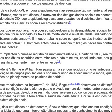
tendência a ocorrerem certos quadros de doenças.
esde o século XVI, embora a epidemiologia apresentasse tão somente análises
 Europa, vários estudiosos já tratavam das desigualdades sociais no acome
 do século XIX que a epidemiologia assume o
status
de disciplina científica,
2
âmbito das ciências sociais recém-constituídas
.
dos que relacionavam o processo saúde-doença às desigualdades sociais foi i
no qual foi relacionado às taxas de mortalidade o nível de renda, indicador d
10
bairros parisienses
. Em outro trabalho sobre os operários das indústrias tê
ara encontrar 100 hombres aptos para el servicio militar, es necesario contra
e los pobres".
r implantou o primeiro registro de morbimortalidade e, a partir de 1860, reali
es nos óbitos ocorridos entre mineiros e não mineiros, concluindo que, nos g
12
 significativamente maior entre mineiros
.
René Villermé e William Farr passaram a ser conhecidos como os antecesso
ficação de grupos populacionais sob maior risco de adoecimento e morte, que 
ões no planejamento de políticas de saúde.
13
,
14
,
15
sse trabalhadora na Inglaterra", de 1884, Engels
descreveu as distinçõ
s à condição social e alertou para o elevado número de mortos entre pessoas
nha de pobreza, devido a esses indivíduos viverem sob condições precárias, d
sofridas na infância têm sobre a saúde na idade adulta. Por seus estudos ne
pidemiologia social.
dois estudiosos se destacaram, Snow e Virchow, que relacionaram condiçõ
a ideia de que uma intervenção eficaz necessita do conhecimento dos movim