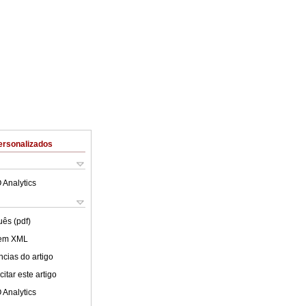
ersonalizados
 Analytics
uês (pdf)
 em XML
cias do artigo
itar este artigo
 Analytics