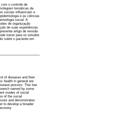
 com o controle de
ivilegiam temáticas da
es sociais influenciam e
pidemiologia e as ciências
miologia social. A
modos de organização
ração de suas experiências
resente artigo de revisão
ode trazer para os estudos
lo sobre o paciente em
ol of diseases and their
c health in general are
-disease process. This has
al branch named by some
rent modes of social
on of the social
scusses and demonstrates
der to develop a broader
recovery.