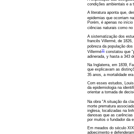
condições ambientais e a 
A literatura aponta que, d
epidemias que ocorriam na
Porém, é apenas no início
ciências naturais como no 
A sistematização dos estu
francês Villermé, de 1826, 
pobreza da população dos 
11
Villermé
constatou que "p
adinerada, y hasta a 343 d
Na Inglaterra, em 1839, Far
que explicavam as distinçõ
35 anos, a mortalidade era
Com esses estudos, Louis-
da epidemiologia na identi
orientar a tomada de decis
Na obra "A situação da cla
morte prematura associada
inglesa, localizadas na li
danosas que as carências 
por muitos o fundador da e
Em meados do século XIX, 
adoecimento e defenderam 