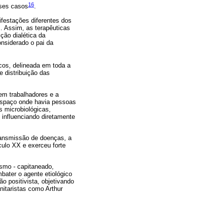
16
sses casos
.
festações diferentes dos
. Assim, as terapêuticas
ção dialética da
nsiderado o pai da
cos, delineada em toda a
 distribuição das
em trabalhadores e a
espaço onde havia pessoas
s microbiológicas,
influenciando diretamente
ransmissão de doenças, a
culo XX e exerceu forte
smo - capitaneado,
ater o agente etiológico
o positivista, objetivando
nitaristas como Arthur