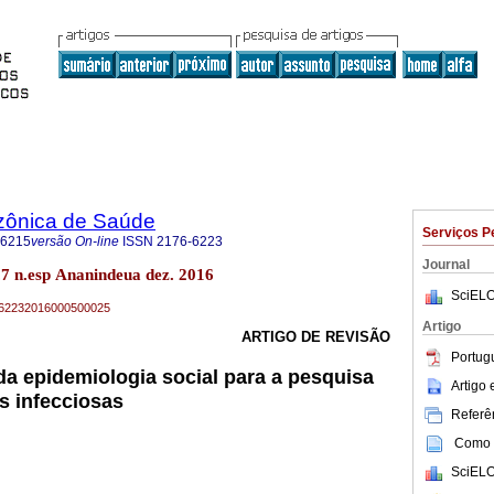
zônica de Saúde
Serviços P
-6215
versão On-line
ISSN
2176-6223
Journal
7 n.esp Ananindeua dez. 2016
SciELO
76-62232016000500025
Artigo
ARTIGO DE REVISÃO
Portug
da epidemiologia social para a pesquisa
Artigo
s infecciosas
Referên
Como c
SciELO