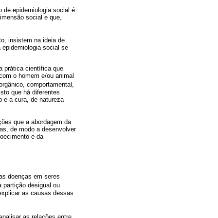
 de epidemiologia social é
dimensão social e que,
o, insistem na ideia de
 epidemiologia social se
prática científica que
al com o homem e/ou animal
orgânico, comportamental,
isto que há diferentes
 e a cura, de natureza
uições que a abordagem da
osas, de modo a desenvolver
doecimento e da
 das doenças em seres
 partição desigual ou
 explicar as causas dessas
analisar as relações entre