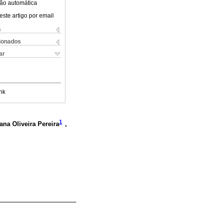
ão automática
este artigo por email
s
cionados
ar
nk
1
iana Oliveira Pereira
,