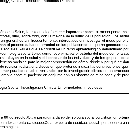
ology; Clinical Research; Infectious Diseases
ón de la Salud, la epidemiología ejerce importante papel, al preocuparse, no 
ores, sino, sobre todo, con la mejoría de la salud de la población. Los estudi
 en general están, frecuentemente, interesados en investigar el modo por el c
inan el proceso salud-enfermedad de las poblaciones, lo que ha generado una f
ias sociales. Así es que se construye un ramo epidemiológico denominado po
pidemiología social tiene, como foco principal el estudio del modo como la soc
l influyen en la salud y el bienestar de los individuos y de los grupos sociale
iencias sociales para la mejor comprensión de cómo, dónde y por qué se dan
 de revisión realiza una discusión que pretende indicar las contribuciones que
 traer para los estudios realizados por la investigación clínica en enfermeda
 amplia sobre el paciente en conjunto con su sistema de relaciones y de pro
.
ogía Social; Investigación Clínica; Enfermedades Infecciosas
 e 80 do século XX, o paradigma da epidemiologia social ou crítica foi forte
recrudescimento da discussão a respeito de equidade social, percebeu-se a n
emiológicas.