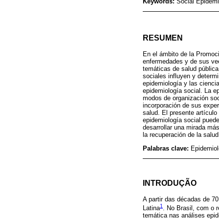
Keywords:
Social Epidemi
RESUMEN
En el ámbito de la Promoci
enfermedades y de sus vect
temáticas de salud pública
sociales influyen y determ
epidemiología y las cienc
epidemiología social. La e
modos de organización socia
incorporación de sus exper
salud. El presente artículo
epidemiología social puede
desarrollar una mirada más
la recuperación de la salud
Palabras clave:
Epidemiol
INTRODUÇÃO
A partir das décadas de 70
1
Latina
. No Brasil, com o 
temática nas análises epid