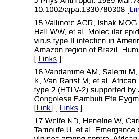
J Phys Anthropol. 1989 Mar;78
10.1002/ajpa.1330780308 [
Li
15 Vallinoto ACR, Ishak MOG,
Hall WW, et al. Molecular ep
virus type II infection in Ame
Amazon region of Brazil. Hum 
[
Links
]
16 Vandamme AM, Salemi M, V
K, Van Ranst M, et al. African
type 2 (HTLV-2) supported by 
Congolese Bambuti Efe Pygmie
[
Link
] [
Links
]
17 Wolfe ND, Heneine W, Car
Tamoufe U, et al. Emergence 
viruses among central Africa