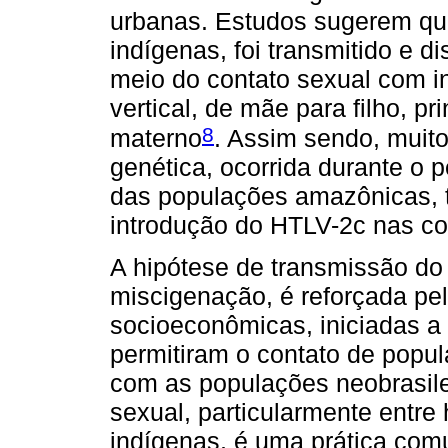
urbanas. Estudos sugerem que
indígenas, foi transmitido e 
meio do contato sexual com i
vertical, de mãe para filho, p
8
materno
. Assim sendo, muit
genética, ocorrida durante o 
das populações amazônicas, 
introdução do HTLV-2c nas c
A hipótese de transmissão do
miscigenação, é reforçada pel
socioeconômicas, iniciadas a p
permitiram o contato de popul
com as populações neobrasile
sexual, particularmente entr
indígenas, é uma prática com