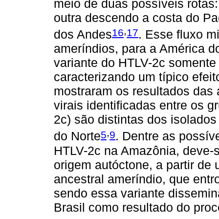
meio de duas possíveis rotas
outra descendo a costa do Pac
,
16
17
dos Andes
. Esse fluxo mi
ameríndios, para a América do
variante do HTLV-2c somente
caracterizando um típico efei
mostraram os resultados das a
virais identificadas entre os
2c) são distintas dos isolad
,
5
9
do Norte
. Dentre as possív
HTLV-2c na Amazônia, deve-se
origem autóctone, a partir de
ancestral ameríndio, que entr
sendo essa variante dissemin
Brasil como resultado do pro