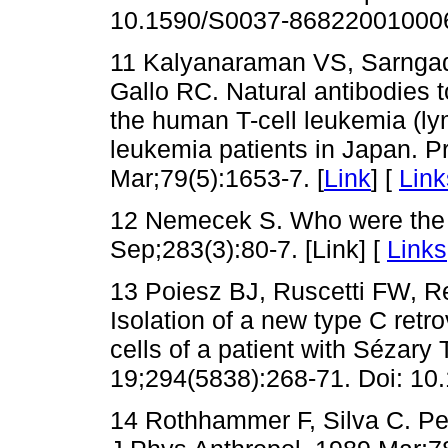
10.1590/S0037-86822001000
11 Kalyanaraman VS, Sarngadh
Gallo RC. Natural antibodies to
the human T-cell leukemia (ly
leukemia patients in Japan. P
Mar;79(5):1653-7. [
Link
] [
Link
12 Nemecek S. Who were the 
Sep;283(3):80-7. [Link] [
Links
13 Poiesz BJ, Ruscetti FW, R
Isolation of a new type C retr
cells of a patient with Sézary
19;294(5838):268-71. Doi: 10
14 Rothhammer F, Silva C. P