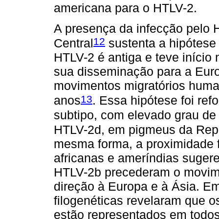
americana para o HTLV-2.
A presença da infecção pelo
12
Central
sustenta a hipótese
HTLV-2 é antiga e teve início 
sua disseminação para a Euro
movimentos migratórios human
13
anos
. Essa hipótese foi re
subtipo, com elevado grau de
HTLV-2d, em pigmeus da Rep
mesma forma, a proximidade f
africanas e ameríndias suger
HTLV-2b precederam o movime
direção à Europa e à Ásia. Em
filogenéticas revelaram que o
estão representados em todos 