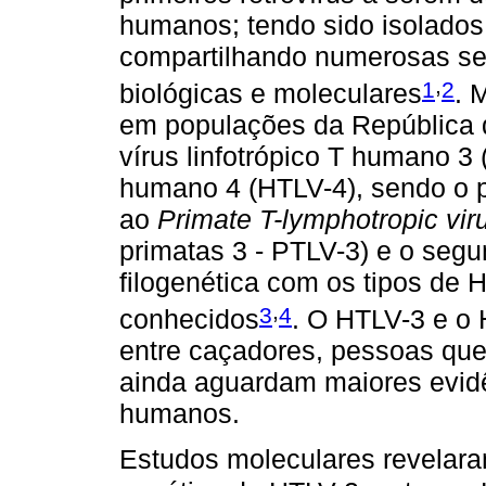
humanos; tendo sido isolados d
compartilhando numerosas se
,
1
2
biológicas e moleculares
. 
em populações da República d
vírus linfotrópico T humano 3 
humano 4 (HTLV-4), sendo o p
ao
Primate T-lymphotropic vir
primatas 3 - PTLV-3) e o seg
filogenética com os tipos de
,
3
4
conhecidos
. O HTLV-3 e o 
entre caçadores, pessoas qu
ainda aguardam maiores evid
humanos.
Estudos moleculares revelara