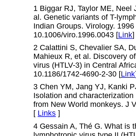
1 Biggar RJ, Taylor ME, Neel J
al. Genetic variants of T-lymph
Indian Groups. Virology. 1996
10.1006/viro.1996.0043 [
Link
]
2 Calattini S, Chevalier SA, 
Mahieux R, et al. Discovery o
virus (HTLV-3) in Central Afri
10.1186/1742-4690-2-30 [
Link
3 Chen YM, Jang YJ, Kanki PJ
Isolation and characterization 
from New World monkeys. J Vi
[
Links
]
4 Gessain A, Thé G. What is t
lymphotropic virus type II (HTL