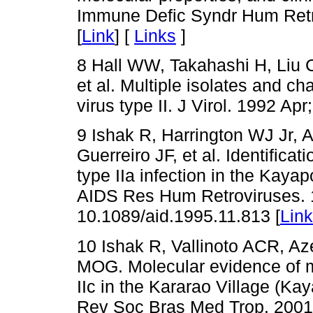
Immune Defic Syndr Hum Retro
[
Link
] [
Links
]
8 Hall WW, Takahashi H, Liu C
et al. Multiple isolates and ch
virus type II. J Virol. 1992 Apr
9 Ishak R, Harrington WJ Jr,
Guerreiro JF, et al. Identifica
type IIa infection in the Kayap
AIDS Res Hum Retroviruses. 1
10.1089/aid.1995.11.813 [
Link
10 Ishak R, Vallinoto ACR, A
MOG. Molecular evidence of m
IIc in the Kararao Village (Ka
Rev Soc Bras Med Trop. 2001