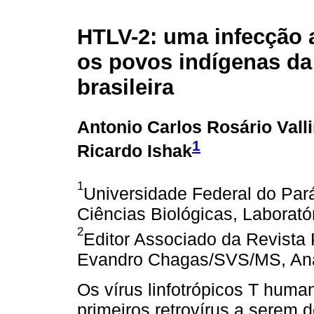
HTLV-2: uma infecção a
os povos indígenas d
brasileira
Antonio Carlos Rosário Vall
1
Ricardo Ishak
1
Universidade Federal do Pará,
Ciências Biológicas, Laboratór
2
Editor Associado da Revista 
Evandro Chagas/SVS/MS, Anan
Os vírus linfotrópicos T huma
primeiros retrovírus a serem