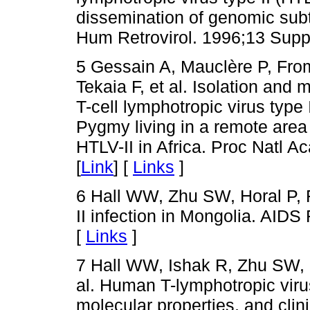
dissemination of genomic sub
Hum Retrovirol. 1996;13 Supp
5 Gessain A, Mauclère P, From
Tekaia F, et al. Isolation and
T-cell lymphotropic virus type 
Pygmy living in a remote area
HTLV-II in Africa. Proc Natl A
[
Link
] [
Links
]
6 Hall WW, Zhu SW, Horal P, 
II infection in Mongolia. AID
[
Links
]
7 Hall WW, Ishak R, Zhu SW, 
al. Human T-lymphotropic virus
molecular properties, and clini