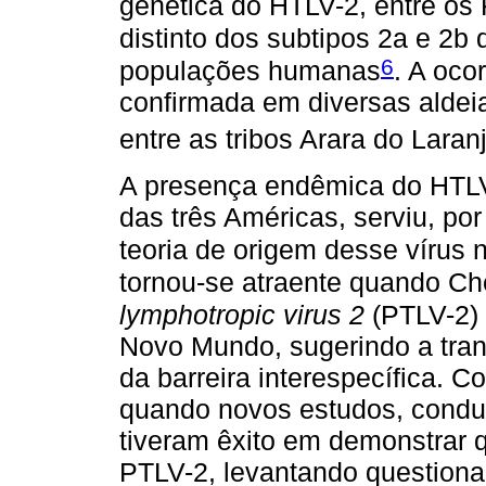
genética do HTLV-2, entre o
distinto dos subtipos 2a e 2b 
6
populações humanas
. A oco
confirmada em diversas alde
entre as tribos Arara do Laranj
A presença endêmica do HTLV
das três Américas, serviu, po
teoria de origem desse vírus
tornou-se atraente quando Che
lymphotropic virus 2
(PTLV-2)
Novo Mundo, sugerindo a tra
da barreira interespecífica. C
quando novos estudos, condu
tiveram êxito em demonstrar q
PTLV-2, levantando questiona