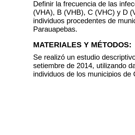
Definir la frecuencia de las infec
(VHA), B (VHB), C (VHC) y D (
individuos procedentes de munic
Parauapebas.
MATERIALES Y MÉTODOS:
Se realizó un estudio descriptiv
setiembre de 2014, utilizando da
individuos de los municipios de
recolectaron muestras de sangr
hepatitis virales A, B, C y D, p
RESULTADOS:
En Canaã dos Carajás, entre la
76,4% para anti-VHA; 0,2% era