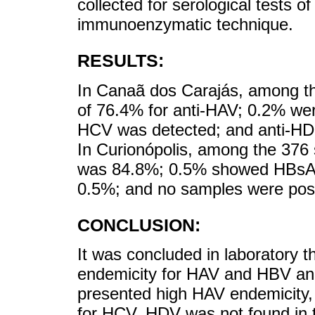
collected for serological tests of
immunoenzymatic technique.
RESULTS:
In Canaã dos Carajás, among t
of 76.4% for anti-HAV; 0.2% we
HCV was detected; and anti-HD
In Curionópolis, among the 376
was 84.8%; 0.5% showed HBsAg
0.5%; and no samples were posit
CONCLUSION:
It was concluded in laboratory t
endemicity for HAV and HBV an
presented high HAV endemicity,
for HCV. HDV was not found in 