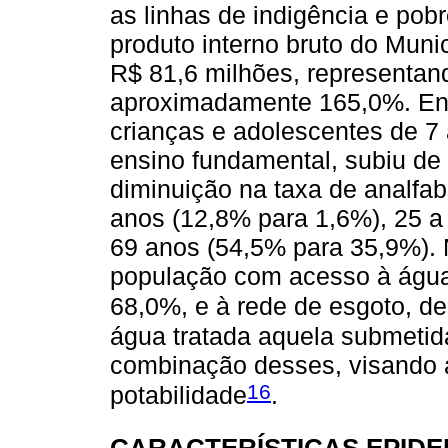
as linhas de indigência e pob
produto interno bruto do Muni
R$ 81,6 milhões, representa
aproximadamente 165,0%. Ent
crianças e adolescentes de 7
ensino fundamental, subiu d
diminuição na taxa de analfab
anos (12,8% para 1,6%), 25 a
69 anos (54,5% para 35,9%). 
população com acesso à água
68,0%, e à rede de esgoto, d
água tratada aquela submetid
combinação desses, visando 
16
potabilidade
.
CARACTERÍSTICAS EPIDE