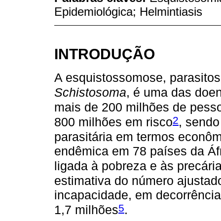
Epidemiológica; Helmintiasis
INTRODUÇÃO
A esquistossomose, parasito
Schistosoma
, é uma das doen
mais de 200 milhões de pess
2
800 milhões em risco
, sendo
parasitária em termos econôm
endêmica em 78 países da Áfr
ligada à pobreza e às precár
estimativa do número ajustado
incapacidade, em decorrência
5
1,7 milhões
.