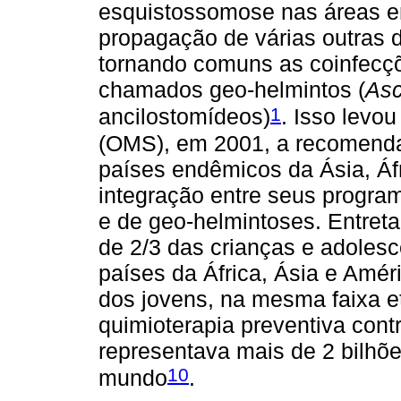
esquistossomose nas áreas 
propagação de várias outras d
tornando comuns as coinfecç
chamados geo-helmintos (
Asc
1
ancilostomídeos)
. Isso levo
(OMS), em 2001, a recomenda
países endêmicos da Ásia, Áf
integração entre seus progra
e de geo-helmintoses. Entret
de 2/3 das crianças e adolesc
países da África, Ásia e Amér
dos jovens, na mesma faixa et
quimioterapia preventiva cont
representava mais de 2 bilhõ
10
mundo
.