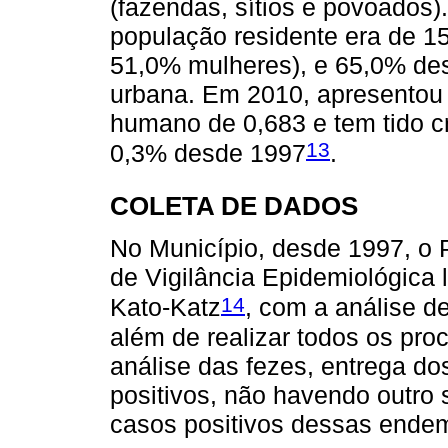
(fazendas, sítios e povoados
população residente era de 1
51,0% mulheres), e 65,0% des
urbana. Em 2010, apresentou
humano de 0,683 e tem tido c
13
0,3% desde 1997
.
COLETA DE DADOS
No Município, desde 1997, o 
de Vigilância Epidemiológica l
14
Kato-Katz
, com a análise d
além de realizar todos os pro
análise das fezes, entrega d
positivos, não havendo outro s
casos positivos dessas endem