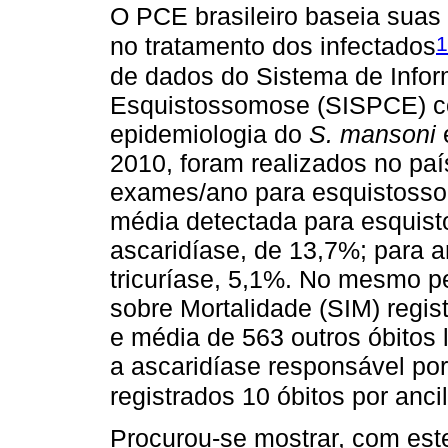
O PCE brasileiro baseia suas
1
no tratamento dos infectados
de dados do Sistema de Info
Esquistossomose (SISPCE) co
epidemiologia do
S. mansoni
e
2010, foram realizados no paí
exames/ano para esquistossom
média detectada para esquist
ascaridíase, de 13,7%; para a
tricuríase, 5,1%. No mesmo p
sobre Mortalidade (SIM) regi
e média de 563 outros óbitos
a ascaridíase responsável por
registrados 10 óbitos por anci
Procurou-se mostrar, com este