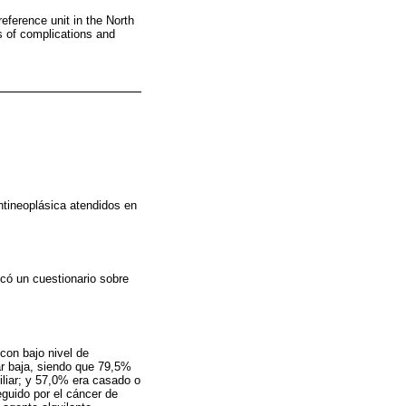
reference unit in the North
s of complications and
ntineoplásica atendidos en
icó un cuestionario sobre
con bajo nivel de
iar baja, siendo que 79,5%
miliar; y 57,0% era casado o
guido por el cáncer de