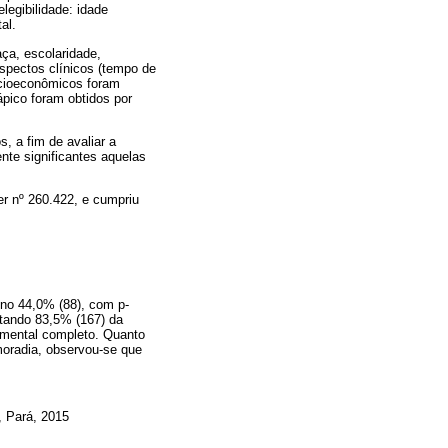
legibilidade: idade
al.
aça, escolaridade,
aspectos clínicos (tempo de
ocioeconômicos foram
ápico foram obtidos por
, a fim de avaliar a
te significantes aquelas
er nº 260.422, e cumpriu
no 44,0% (88), com p-
entando 83,5% (167) da
damental completo. Quanto
moradia, observou-se que
, Pará, 2015