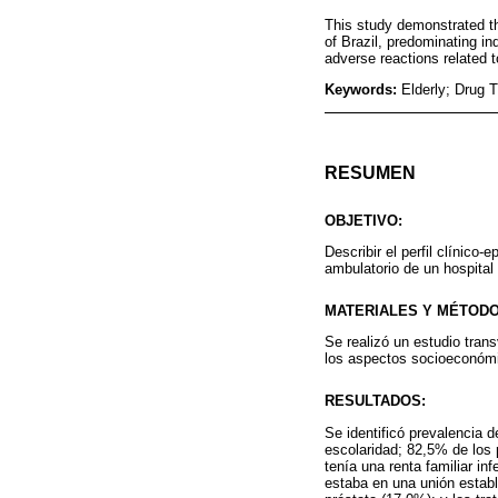
This study demonstrated the
of Brazil, predominating i
adverse reactions related 
Keywords:
Elderly; Drug 
RESUMEN
OBJETIVO:
Describir el perfil clínic
ambulatorio de un hospital 
MATERIALES Y MÉTODO
Se realizó un estudio tran
los aspectos socioeconómic
RESULTADOS:
Se identificó prevalencia 
escolaridad; 82,5% de los p
tenía una renta familiar in
estaba en una unión estab