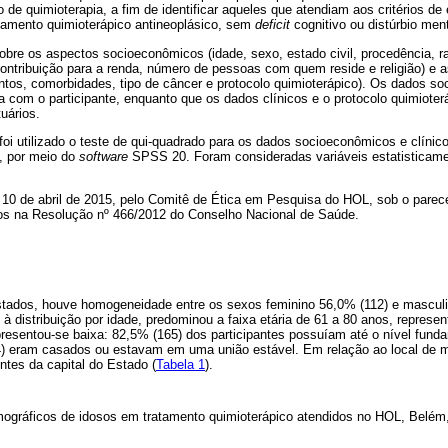
 de quimioterapia, a fim de identificar aqueles que atendiam aos critérios de e
atamento quimioterápico antineoplásico, sem
deficit
cognitivo ou distúrbio ment
sobre os aspectos socioeconômicos (idade, sexo, estado civil, procedência, r
contribuição para a renda, número de pessoas com quem reside e religião) e 
entos, comorbidades, tipo de câncer e protocolo quimioterápico). Os dados s
ta com o participante, enquanto que os dados clínicos e o protocolo quimioter
uários.
foi utilizado o teste de qui-quadrado para os dados socioeconômicos e clínicos
, por meio do
software
SPSS 20. Foram consideradas variáveis estatisticamen
 10 de abril de 2015, pelo Comitê de Ética em Pesquisa do HOL, sob o parec
idos na Resolução nº 466/2012 do Conselho Nacional de Saúde.
stados, houve homogeneidade entre os sexos feminino 56,0% (112) e masculi
o à distribuição por idade, predominou a faixa etária de 61 a 80 anos, repres
presentou-se baixa: 82,5% (165) dos participantes possuíam até o nível fun
14) eram casados ou estavam em uma união estável. Em relação ao local de 
tes da capital do Estado (
Tabela 1
).
ográficos de idosos em tratamento quimioterápico atendidos no HOL, Belém