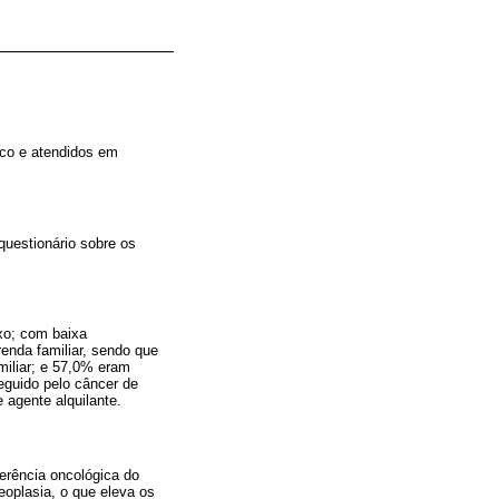
ico e atendidos em
questionário sobre os
exo; com baixa
enda familiar, sendo que
miliar; e 57,0% eram
guido pelo câncer de
 agente alquilante.
erência oncológica do
eoplasia, o que eleva os