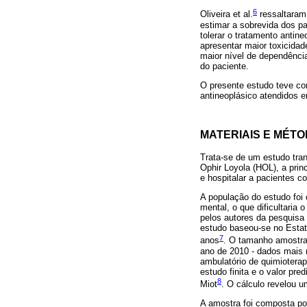
6
Oliveira et al.
ressaltaram 
estimar a sobrevida dos pa
tolerar o tratamento antin
apresentar maior toxicidad
maior nível de dependência
do paciente.
O presente estudo teve com
antineoplásico atendidos 
MATERIAIS E MÉT
Trata-se de um estudo tran
Ophir Loyola (HOL), a prin
e hospitalar a pacientes c
A população do estudo fo
mental, o que dificultaria 
pelos autores da pesquisa
estudo baseou-se no Estatu
7
anos
. O tamanho amostral
ano de 2010 - dados mais 
ambulatório de quimiotera
estudo finita e o valor pre
8
Miot
. O cálculo revelou 
A amostra foi composta por