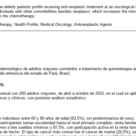
 elderly patients profile receiving anti-neoplasic treatment at an oncological 
ndividuals with other comorbidities besides neoplasm, which increases the risk
to the chemotherapy.
Therapy; Health Profile; Medical Oncology; Antineoplastic Agents
o-epidemiológico de adultos mayores sometidos a tratamiento de quimioterapia a
de referencia del estado de Pará, Brasil.
S:
sversal con 200 adultos mayores, de abril a octubre de 2015, en el cual se apl
os y clínicos, con posterior análisis estadístico.
de individuos entre 60 y 80 años de edad (83,5%); sin predominancia de sexo; 
articipantes tenían escolaridad hasta el nivel primario completo; renta famil
ferior a tres sueldos mínimos y 87,5%, con participación activa en la renta fa
le de hecho. El tipo de cáncer más común fue el cáncer de mama (26,5%), se