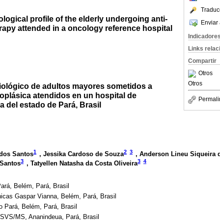
Traduc
logical profile of the elderly undergoing anti-
Enviar 
apy attended in a oncology reference hospital
Indicadore
Links rela
Compartir
Otros
Otros
miológico de adultos mayores sometidos a
oplásica atendidos en un hospital de
Permali
a del estado de Pará, Brasil
1
2
3
dos Santos
, Jessika Cardoso de Souza
, Anderson Lineu Siqueira 
3
3
4
 Santos
, Tatyellen Natasha da Costa Oliveira
ará, Belém, Pará, Brasil
nicas Gaspar Vianna, Belém, Pará, Brasil
 Pará, Belém, Pará, Brasil
/SVS/MS, Ananindeua, Pará, Brasil