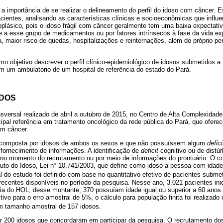
a importância de se realizar o delineamento do perfil do idoso com câncer. 
cientes, analisando as características clínicas e socioeconômicas que infl
eoplásico, pois o idoso frágil com câncer geralmente tem uma baixa expectativ
e a esse grupo de medicamentos ou por fatores intrínsecos à fase da vida ex
, maior risco de quedas, hospitalizações e reinternações, além do próprio perf
o objetivo descrever o perfil clínico-epidemiológico de idosos submetidos a
em um ambulatório de um hospital de referência do estado do Pará.
ODOS
sversal realizado de abril a outubro de 2015, no Centro de Alta Complexidad
cipal referência em tratamento oncológico da rede pública do Pará, que oferec
om câncer.
i composta por idosos de ambos os sexos e que não possuíssem algum
defici
o fornecimento de informações. A identificação de
deficit
cognitivo ou de distúr
 no momento do recrutamento ou por meio de informações do prontuário. O cor
to do Idoso, Lei nº 10.741/2003, que define como idoso a pessoa com idade 
 do estudo foi definido com base no quantitativo efetivo de pacientes submet
recentes disponíveis no período da pesquisa. Nesse ano, 3.021 pacientes ini
pia do HOL; desse montante, 370 possuíam idade igual ou superior a 60 anos
ditivo para o erro amostral de 5%, o cálculo para população finita foi realizado
um tamanho amostral de 157 idosos.
 200 idosos que concordaram em participar da pesquisa. O recrutamento dos 