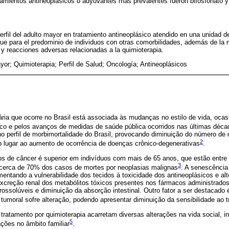
atamientos antineoplásicos o adyuvantes más prevalentes fueron bifosfonato y 
erfil del adulto mayor en tratamiento antineoplásico atendido en una unidad de
que para el predominio de individuos con otras comorbilidades, además de la n
y reacciones adversas relacionadas a la quimioterapia.
yor; Quimioterapia; Perfil de Salud; Oncología; Antineoplásicos
tária que ocorre no Brasil está associada às mudanças no estilo de vida, oca
o e pelos avanços de medidas de saúde pública ocorridos nas últimas déca
 perfil de morbimortalidade do Brasil, provocando diminuição do número de
2
o lugar ao aumento de ocorrência de doenças crônico-degenerativas
.
os de câncer é superior em indivíduos com mais de 65 anos, que estão entre 
3
cerca de 70% dos casos de mortes por neoplasias malignas
. A senescência
entando a vulnerabilidade dos tecidos à toxicidade dos antineoplásicos e al
xcreção renal dos metabólitos tóxicos presentes nos fármacos administrado
drossolúveis e diminuição da absorção intestinal. Outro fator a ser destacado
 tumoral sofre alteração, podendo apresentar diminuição da sensibilidade ao 
tratamento por quimioterapia acarretam diversas alterações na vida social, in
5
ações no âmbito familiar
.