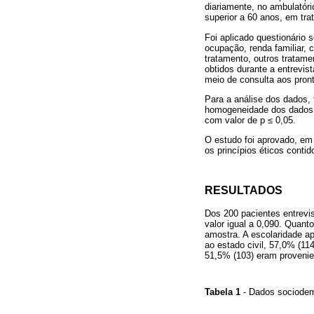
diariamente, no ambulatório
superior a 60 anos, em tr
Foi aplicado questionário 
ocupação, renda familiar, 
tratamento, outros tratam
obtidos durante a entrevis
meio de consulta aos pront
Para a análise dos dados, 
homogeneidade dos dados
com valor de p ≤ 0,05.
O estudo foi aprovado, em
os princípios éticos cont
RESULTADOS
Dos 200 pacientes entrevi
valor igual a 0,090. Quant
amostra. A escolaridade a
ao estado civil, 57,0% (1
51,5% (103) eram provenien
Tabela 1
- Dados sociodem