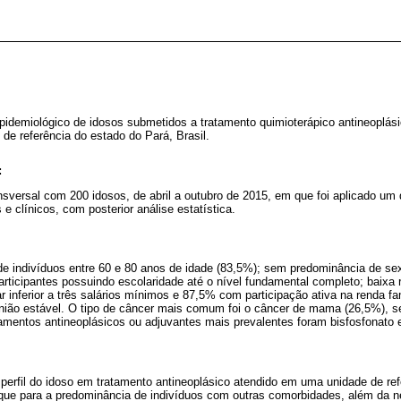
-epidemiológico de idosos submetidos a tratamento quimioterápico antineoplás
 de referência do estado do Pará, Brasil.
:
sversal com 200 idosos, de abril a outubro de 2015, em que foi aplicado um 
 clínicos, com posterior análise estatística.
 de indivíduos entre 60 e 80 anos de idade (83,5%); sem predominância de s
rticipantes possuindo escolaridade até o nível fundamental completo; baixa r
r inferior a três salários mínimos e 87,5% com participação ativa na renda fa
ão estável. O tipo de câncer mais comum foi o câncer de mama (26,5%), se
tamentos antineoplásicos ou adjuvantes mais prevalentes foram bisfosfonato e
perfil do idoso em tratamento antineoplásico atendido em uma unidade de ref
aque para a predominância de indivíduos com outras comorbidades, além da n