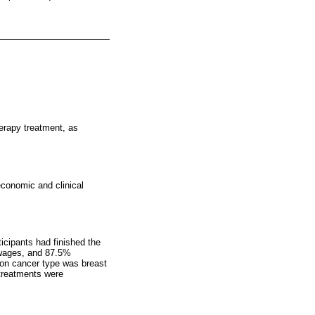
herapy treatment, as
economic and clinical
icipants had finished the
 wages, and 87.5%
mon cancer type was breast
 treatments were