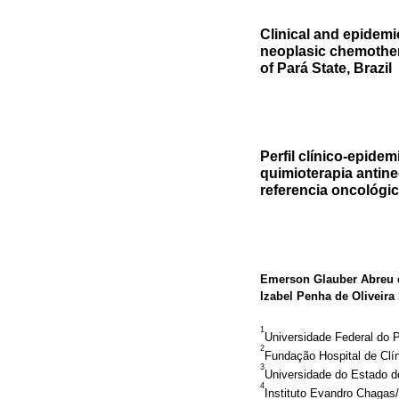
Clinical and epidemio
neoplasic chemother
of Pará State, Brazil
Perfil clínico-epide
quimioterapia antine
referencia oncológic
Emerson Glauber Abreu 
Izabel Penha de Oliveira
1
Universidade Federal do P
2
Fundação Hospital de Clí
3
Universidade do Estado do
4
Instituto Evandro Chagas