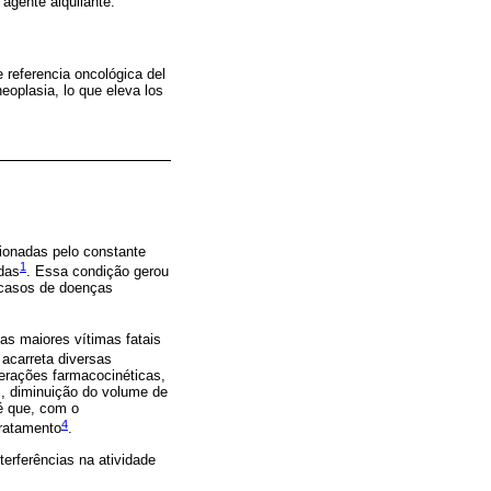
agente alquilante.
 referencia oncológica del
eoplasia, lo que eleva los
sionadas pelo constante
1
das
. Essa condição gerou
 casos de doenças
as maiores vítimas fatais
 acarreta diversas
terações farmacocinéticas,
s, diminuição do volume de
 é que, com o
4
tratamento
.
terferências na atividade