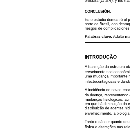
próstata (17,0%); y los tr
CONCLUSIÓN:
Este estudio demostró el p
norte de Brasil, con desta
riesgos de complicaciones 
Palabras clave:
Adulto ma
INTRODUÇÃO
A transição da estrutura e
crescimento socioeconômic
uma mudança importante no
infectocontagiosas e dand
A incidência de novos cas
da doença, representando 
mudanças fisiológicas, aum
em que há diminuição da e
distribuição de agentes hi
envelhecimento, a biologia
Tanto o câncer quanto seu 
física e alterações nas rel