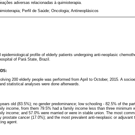
reações adversas relacionadas à quimioterapia.
imioterapia; Perfil de Saúde; Oncologia; Antineoplásicos
d epidemiological profile of elderly patients undergoing anti-neoplasic chemot
ospital of Pará State, Brazil.
DS:
volving 200 elderly people was performed from April to October, 2015. A socio
and statistical analyses were done afterwards.
ears old (83.5%); no gender predominance; low schooling - 82.5% of the part
mily income, from them 79.5% had a family income less than three minimum
family income; and 57.0% were married or were in stable union. The most com
y prostate cancer (17.0%); and the most prevalent anti-neoplasic or adjuvant
ing agent.