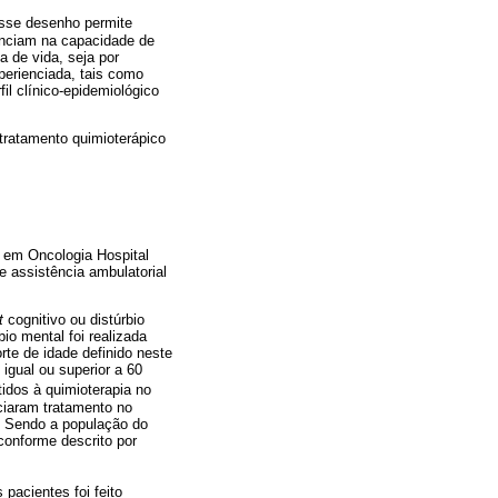
Esse desenho permite
uenciam na capacidade de
a de vida, seja por
perienciada, tais como
il clínico-epidemiológico
 tratamento quimioterápico
e em Oncologia Hospital
e assistência ambulatorial
t
cognitivo ou distúrbio
bio mental foi realizada
te de idade definido neste
igual ou superior a 60
idos à quimioterapia no
ciaram tratamento no
. Sendo a população do
 conforme descrito por
pacientes foi feito