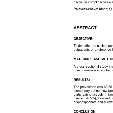
riscos de complicações e 
Palavras-chave:
Idoso; Qu
ABSTRACT
OBJECTIVE:
To describe the clinical an
outpatients of a reference h
MATERIALS AND METHO
A cross-sectional study in
questionnaire was applied 
RESULTS:
The prevalence was 60-80 y
elementary school; low fa
participating actively in 
cancer (26.5%), followed b
bisphosphonate and alkylat
CONCLUSION: