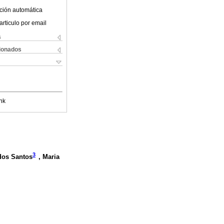
ción automática
articulo por email
s
cionados
nk
3
dos Santos
, Maria