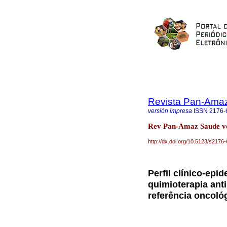
Revista Pan-Ama
versión impresa
ISSN
2176-
Rev Pan-Amaz Saude vo
http://dx.doi.org/10.5123/s21
Perfil clínico-ep
quimioterapia ant
referência oncológ