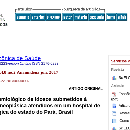
zônica de Saúde
Servicios 
6223
versión On-line
ISSN
2176-6223
Revista
l.8 no.2 Ananindeua jun. 2017
SciELO
76-62232017000200006
Articulo
ARTIGO ORIGINAL
Españo
idemiológico de idosos submetidos à
(pdf)
ineoplásica atendidos em um hospital de
Articu
ica do estado do Pará, Brasil
Referen
Como c
SciELO