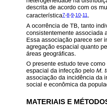
heterogeneidade na distribui
descrita de acordo com os mun
,
,
,
,
7
8
9
10
11
característica
.
A ocorrência de TB, tanto indi
consistentemente associada 
Essa associação parece ser in
agregação espacial quanto pel
áreas geográficas.
O presente estudo teve como 
espacial da infecção pelo
M. 
associação da incidência da 
social e econômica da popula
MATERIAIS E MÉTODO