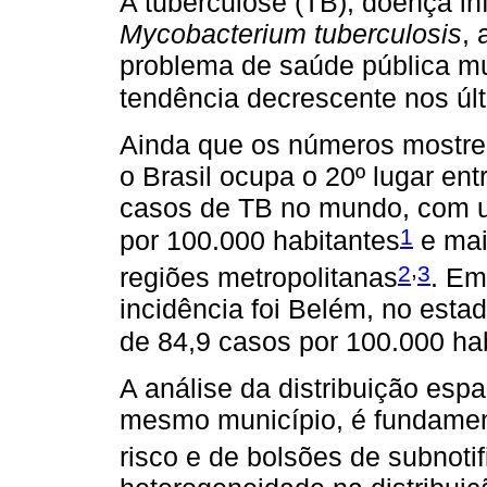
A tuberculose (TB), doença i
Mycobacterium tuberculosis
,
problema de saúde pública mu
tendência decrescente nos ú
Ainda que os números mostr
o Brasil ocupa o 20º lugar en
casos de TB no mundo, com u
1
por 100.000 habitantes
e mai
,
2
3
regiões metropolitanas
. Em
incidência foi Belém, no est
de 84,9 casos por 100.000 ha
A análise da distribuição esp
mesmo município, é fundament
risco e de bolsões de subnoti