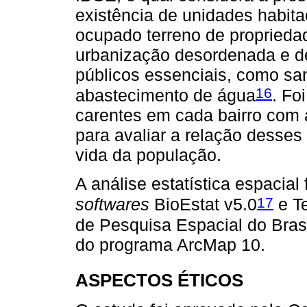
existência de unidades habit
ocupado terreno de proprieda
urbanização desordenada e de
públicos essenciais, como san
16
abastecimento de água
. Fo
carentes em cada bairro com a
para avaliar a relação desse
vida da população.
A análise estatística espacial 
17
softwares
BioEstat v5.0
e Te
de Pesquisa Espacial do Bras
do programa ArcMap 10.
ASPECTOS ÉTICOS