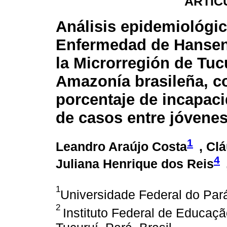
ARTÍC
Análisis epidemiológic
Enfermedad de Hansen
la Microrregión de Tuc
Amazonía brasileña, co
porcentaje de incapaci
de casos entre jóvene
1
Leandro Araújo Costa
, Cl
4
Juliana Henrique dos Reis
1
Universidade Federal do Pará
2
Instituto Federal de Educaçã