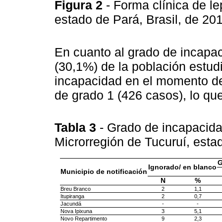
Figura 2
- Forma clínica de le
estado de Pará, Brasil, de 2
En cuanto al grado de incapa
(30,1%) de la población estud
incapacidad en el momento del
de grado 1 (426 casos), lo que
Tabla 3
- Grado de incapacida
Microrregión de Tucuruí, esta
G
Ignorado/ en blanco
Municipio de notificación
N
%
Breu Branco
2
1,1
Itupiranga
2
0,7
Jacundá
-
-
Nova Ipixuna
3
5,1
Novo Repartimento
9
2,3