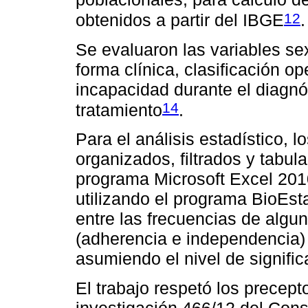
12
obtenidos a partir del IBGE
.
Se evaluaron las variables sex
forma clínica, clasificación o
incapacidad durante el diagnó
14
tratamiento
.
Para el análisis estadístico, 
organizados, filtrados y tabul
programa Microsoft Excel 2010
utilizando el programa BioEsta
entre las frecuencias de algun
(adherencia e independencia) 
asumiendo el nivel de signific
El trabajo respetó los precept
investigación 466/12 del Cons