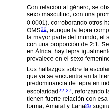
Con relación al género, se ob
sexo masculino, con una prom
0,0001), corroborando otros h
26
OMS
, aunque la lepra com
la mayor parte del mundo, el 
con una proporción de 2:1. Se
en África, hay lepra igualme
prevalece en el sexo femenin
Los hallazgos sobre la escolar
que ya se encuentra en la lite
predominancia de lepra en ind
,
22
27
escolaridad
, reforzando l
tienen fuerte relación con es
25
forma, Amaral y Lana
sugiri