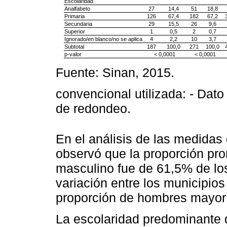
Escolaridad
Analfabeto
27
14,4
51
18,8
Primaria
126
67,4
182
67,2
Secundaria
29
15,5
26
9,6
Superior
1
0,5
2
0,7
Ignorado/en blanco/no se aplica
4
2,2
10
3,7
Subtotal
187
100,0
271
100,0
p-valor
< 0,0001
< 0,0001
Fuente: Sinan, 2015.
convencional utilizada: - Dato
de redondeo.
En el análisis de las medidas 
observó que la proporción pro
masculino fue de 61,5% de lo
variación entre los municipio
proporción de hombres mayor 
La escolaridad predominante 