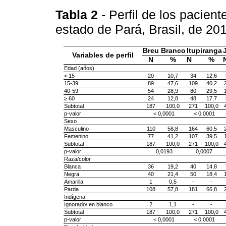
Tabla 2
- Perfil de los pacien
estado de Pará, Brasil, de 2
Breu Branco
Itupiranga
Variables de perfil
N
%
N
%
Edad (años)
< 15
20
10,7
34
12,6
15-39
89
47,6
109
40,2
40-59
54
28,9
80
29,5
≥ 60
24
12,8
48
17,7
Subtotal
187
100,0
271
100,0
p-valor
< 0,0001
< 0,0001
Sexo
Masculino
110
58,8
164
60,5
Femenino
77
41,2
107
39,5
Subtotal
187
100,0
271
100,0
p-valor
0,0193
0,0007
Raza/color
Blanca
36
19,2
40
14,8
Negra
40
21,4
50
18,4
Amarilla
1
0,5
-
-
Parda
108
57,8
181
66,8
Indígena
-
-
-
-
Ignorado/ en blanco
2
1,1
-
-
Subtotal
187
100,0
271
100,0
p-valor
< 0,0001
< 0,0001