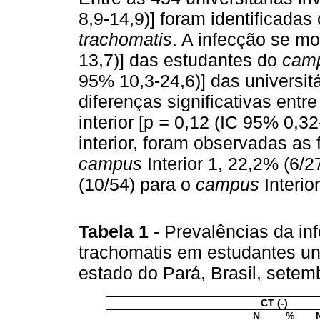
8,9-14,9)] foram identificada
trachomatis
. A infecção se m
13,7)] das estudantes do
cam
95% 10,3-24,6)] das universit
diferenças significativas entr
interior [p
=
0,12 (IC 95% 0,32-
interior, foram observadas as
campus
Interior 1, 22,2% (6/2
(10/54) para o
campus
Interior
Tabela 1
- Prevalências da in
trachomatis em estudantes univ
estado do Pará, Brasil, sete
CT (-)
N
%