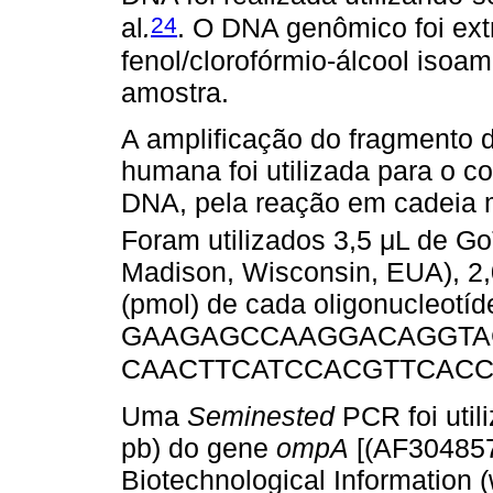
24
al
.
. O DNA genômico foi ext
fenol/clorofórmio-álcool isoam
amostra.
A amplificação do fragmento 
humana foi utilizada para o c
DNA, pela reação em cadeia 
Foram utilizados 3,5 μL de G
Madison, Wisconsin, EUA), 2,
(pmol) de cada oligonucleotíd
GAAGAGCCAAGGACAGGTAC-3'
CAACTTCATCCACGTTCACC-
Uma
Seminested
PCR foi util
pb) do gene
ompA
[(AF304857 
Biotechnological Information 