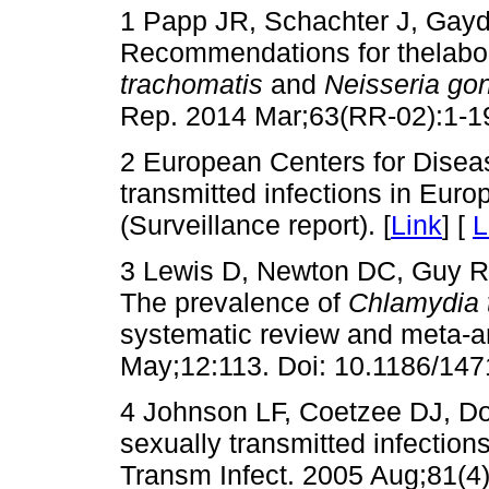
1 Papp JR, Schachter J, Gayd
Recommendations for thelabor
trachomatis
and
Neisseria go
Rep. 2014 Mar;63(RR-02):1-19.
2 European Centers for Disea
transmitted infections in Eu
(Surveillance report). [
Link
] [
L
3 Lewis D, Newton DC, Guy RJ,
The prevalence of
Chlamydia 
systematic review and meta-a
May;12:113. Doi: 10.1186/147
4 Johnson LF, Coetzee DJ, Dor
sexually transmitted infections
Transm Infect. 2005 Aug;81(4)