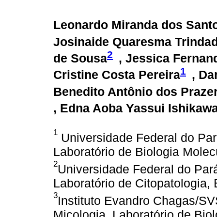
Leonardo Miranda dos Sant
Josinaide Quaresma Trinda
2
de Sousa
, Jessica Fernan
1
Cristine Costa Pereira
, Da
Benedito Antônio dos Praze
, Edna Aoba Yassui Ishikaw
1
Universidade Federal do Par
Laboratório de Biologia Molecu
2
Universidade Federal do Pará,
Laboratório de Citopatologia, 
3
Instituto Evandro Chagas/SV
Micologia, Laboratório de Biol