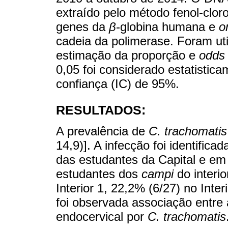
extraído pelo método fenol-clor
genes da
β
-globina humana e
o
cadeia da polimerase. Foram ut
estimação da proporção e
odds 
0,05 foi considerado estatistica
confiança (IC) de 95%.
RESULTADOS:
A prevalência de
C. trachomatis
14,9)]. A infecção foi identific
das estudantes da Capital e em
estudantes dos
campi
do interio
Interior 1, 22,2% (6/27) no Inter
foi observada associação entre 
endocervical por
C. trachomatis