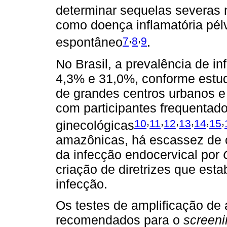
determinar sequelas severas n
como doença inflamatória pélv
,
,
7
8
9
espontâneo
.
No Brasil, a prevalência de i
4,3% e 31,0%, conforme estud
de grandes centros urbanos e 
com participantes frequentado
,
,
,
,
,
,
10
11
12
13
14
15
ginecológicas
amazônicas, há escassez de 
da infecção endocervical por
criação de diretrizes que esta
infecção.
Os testes de amplificação de
recomendados para o
screeni