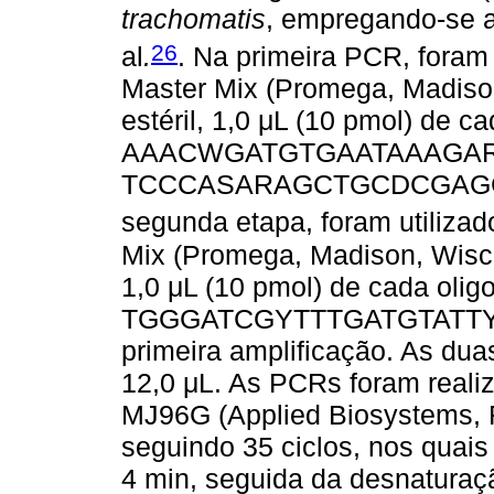
trachomatis
, empregando-se a
26
al
.
. Na primeira PCR, foram
Master Mix (Promega, Madiso
estéril, 1,0 μL (10 pmol) de c
AAACWGATGTGAATAAAGARTT-
TCCCASARAGCTGCDCGAGC-3')
segunda etapa, foram utiliza
Mix (Promega, Madison, Wisco
1,0 μL (10 pmol) de cada olig
TGGGATCGYTTTGATGTATTYTGT-
primeira amplificação. As dua
12,0 μL. As PCRs foram realiz
MJ96G (Applied Biosystems, Fo
seguindo 35 ciclos, nos quais 
4 min, seguida da desnaturaçã