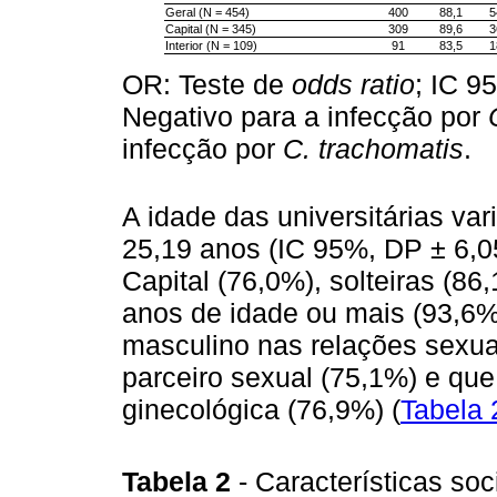
Geral (N = 454)
400
88,1
5
Capital (N = 345)
309
89,6
3
Interior (N = 109)
91
83,5
1
OR: Teste de
odds ratio
; IC 9
Negativo para a infecção por
infecção por
C. trachomatis
.
A idade das universitárias va
25,19 anos (IC 95%, DP ± 6,
Capital (76,0%), solteiras (86
anos de idade ou mais (93,6%
masculino nas relações sexua
parceiro sexual (75,1%) e qu
ginecológica (76,9%) (
Tabela 
Tabela 2
- Características s