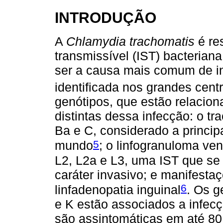
INTRODUÇÃO
A
Chlamydia trachomatis
é re
transmissível (IST) bacterian
ser a causa mais comum de inf
identificada nos grandes cent
genótipos, que estão relacion
distintas dessa infecção: o t
Ba e C, considerado a princip
5
mundo
; o linfogranuloma ve
L2, L2a e L3, uma IST que s
caráter invasivo; e manifesta
6
linfadenopatia inguinal
. Os g
e K estão associados a infecç
são assintomáticas em até 8