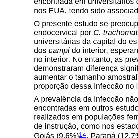
encontrada em universitários 
nos EUA, tendo sido associad
O presente estudo se preocup
endocervical por
C. trachomat
universitárias da capital do
dos
campi
do interior, esper
no interior. No entanto, as pre
demonstraram diferença signif
aumentar o tamanho amostral
proporção dessa infecção no in
A prevalência da infecção não
encontradas em outros estudos
realizados em populações fem
de instrução, como nos estad
14
Goiás (9,6%)
, Paraná (12,7