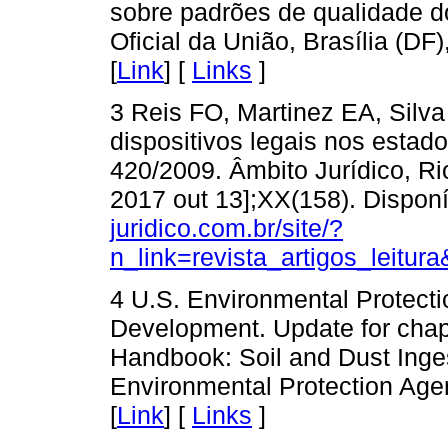
sobre padrões de qualidade d
Oficial da União, Brasília (D
[
Link
] [
Links
]
3 Reis FO, Martinez EA, Silv
dispositivos legais nos estad
420/2009. Âmbito Jurídico, Ri
2017 out 13];XX(158). Dispon
juridico.com.br/site/?
n_link=revista_artigos_leitur
4 U.S. Environmental Protecti
Development. Update for chap
Handbook: Soil and Dust Inge
Environmental Protection Age
[
Link
] [
Links
]