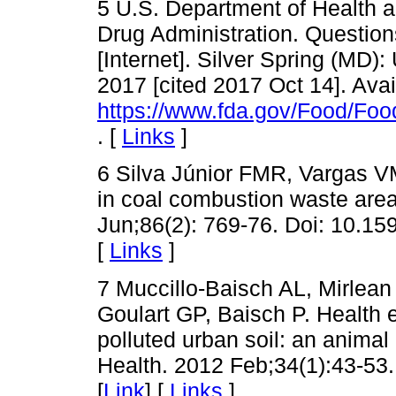
5 U.S. Department of Health 
Drug Administration. Question
[Internet]. Silver Spring (MD)
2017 [cited 2017 Oct 14]. Avai
https://www.fda.gov/Food/Fo
. [
Links
]
6 Silva Júnior FMR, Vargas VM
in coal combustion waste are
Jun;86(2): 769-76. Doi: 10.
[
Links
]
7 Muccillo-Baisch AL, Mirlea
Goulart GP, Baisch P. Health e
polluted urban soil: an anim
Health. 2012 Feb;34(1):43-53
[
Link
] [
Links
]