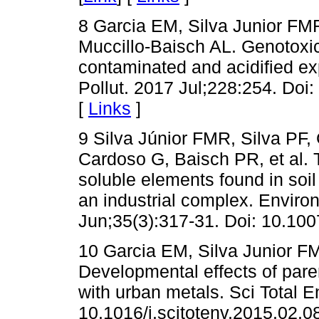
8 Garcia EM, Silva Junior FM
Muccillo-Baisch AL. Genotoxici
contaminated and acidified exp
Pollut. 2017 Jul;228:254. Doi
[
Links
]
9 Silva Júnior FMR, Silva PF,
Cardoso G, Baisch PR, et al. T
soluble elements found in soil
an industrial complex. Envir
Jun;35(3):317-31. Doi: 10.10
10 Garcia EM, Silva Junior F
Developmental effects of pare
with urban metals. Sci Total E
10.1016/j.scitotenv.2015.02.08