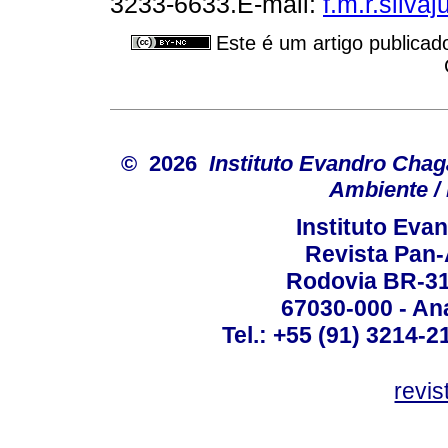
3233-6633.E-mail:
f.m.r.silv
Este é um artigo publicad
© 2026
Instituto Evandro Chag
Ambiente / 
Instituto Ev
Revista Pan
Rodovia BR-316
67030-000 - Ana
Tel.: +55 (91) 3214-2
revis