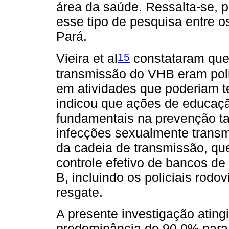
área da saúde. Ressalta-se, p
esse tipo de pesquisa entre 
Pará.
15
Vieira et al
constataram que 
transmissão do VHB eram poli
em atividades que poderiam t
indicou que ações de educaçã
fundamentais na prevenção t
infecções sexualmente transmi
da cadeia de transmissão, que
controle efetivo de bancos de
B, incluindo os policiais rodo
resgate.
A presente investigação ating
predominância de 90,0% para 