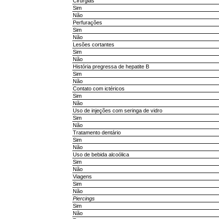
Cirurgias
Sim
Não
Perfurações
Sim
Não
Lesões cortantes
Sim
Não
História pregressa de hepatite B
Sim
Não
Contato com ictéricos
Sim
Não
Uso de injeções com seringa de vidro
Sim
Não
Tratamento dentário
Sim
Não
Uso de bebida alcoólica
Sim
Não
Viagens
Sim
Não
Piercings
Sim
Não