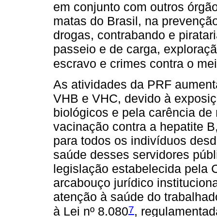
em conjunto com outros órgão
matas do Brasil, na prevenção
drogas, contrabando e piratari
passeio e de carga, exploraç
escravo e crimes contra o me
As atividades da PRF aumentam
VHB e VHC, devido à exposiçã
biológicos e pela carência d
vacinação contra a hepatite B,
para todos os indivíduos des
saúde desses servidores públi
legislação estabelecida pela 
arcabouço jurídico institucion
atenção à saúde do trabalhad
7
à Lei nº 8.080
, regulamentad