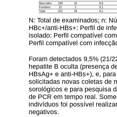
Masculino
199
16
8,0
Feminino
22
2
9,1
Total
221
18
8,1
N: Total de examinados; n: Nú
HBc+/anti-HBs+: Perfil de in
isolado: Perfil compatível com
Perfil compatível com infecçã
Foram detectados 9,5% (21/22
hepatite B oculta (presença 
HBsAg+ e anti-HBs+), e, para 
solicitadas novas coletas de m
sorológicos e para pesquisa d
de PCR em tempo real. Some
indivíduos foi possível real
negativos.