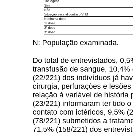
Tatuagens
Sim
Não
Situação vacinal contra o VHB
Nenhuma dose
1ª dose
2ª dose
3ª dose
N: População examinada.
Do total de entrevistados, 0,5
transfusão de sangue, 10,4% 
(22/221) dos indivíduos já ha
cirurgia, perfurações e lesõe
relação à variável de história
(23/221) informaram ter tido o
contato com ictéricos, 9,5% (
(78/221) submetidos a tratam
71,5% (158/221) dos entrevist