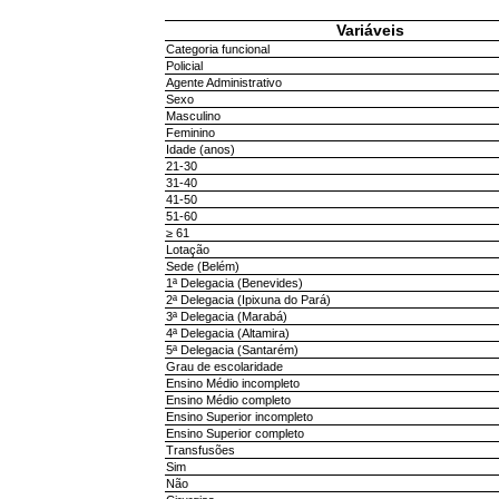
Variáveis
Categoria funcional
Policial
Agente Administrativo
Sexo
Masculino
Feminino
Idade (anos)
21-30
31-40
41-50
51-60
≥ 61
Lotação
Sede (Belém)
1ª Delegacia (Benevides)
2ª Delegacia (Ipixuna do Pará)
3ª Delegacia (Marabá)
4ª Delegacia (Altamira)
5ª Delegacia (Santarém)
Grau de escolaridade
Ensino Médio incompleto
Ensino Médio completo
Ensino Superior incompleto
Ensino Superior completo
Transfusões
Sim
Não