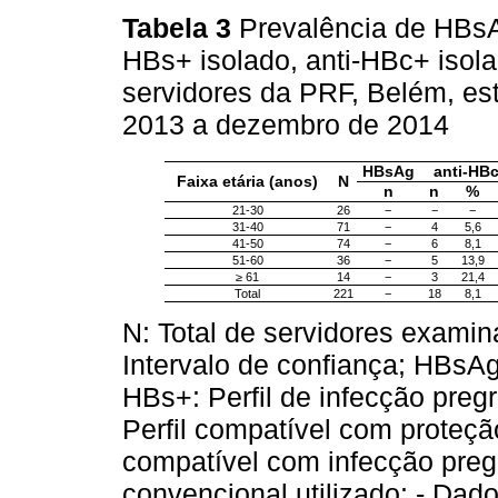
Tabela 3
Prevalência de HBsAg
HBs+ isolado, anti-HBc+ isolad
servidores da PRF, Belém, es
2013 a dezembro de 2014
HBsAg
anti-HB
Faixa etária (anos)
N
n
n
%
21-30
26
−
−
−
31-40
71
−
4
5,6
41-50
74
−
6
8,1
51-60
36
−
5
13,9
≥ 61
14
−
3
21,4
Total
221
−
18
8,1
N: Total de servidores examin
Intervalo de confiança; HBsAg
HBs+: Perfil de infecção preg
Perfil compatível com proteção
compatível com infecção preg
convencional utilizado: - Dad