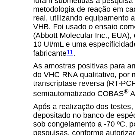
foram submetidas à pesquisa 
metodologia de reação em ca
real, utilizando equipamento
VHB. Foi usado o ensaio com
(Abbott Molecular Inc., EUA),
10 UI/mL e uma especificidad
11
fabricante
.
As amostras positivas para a
do VHC-RNA qualitativo, por 
transcriptase reversa (RT-P
®
semiautomatizado COBAS
A
Após a realização dos testes,
depositado no banco de esp
sob congelamento a -70 ºC, p
pesquisas, conforme autoriza