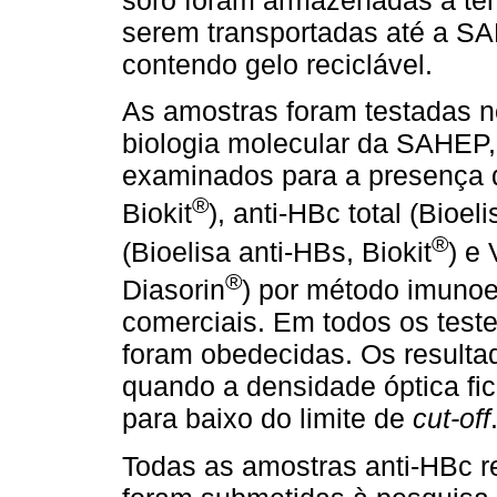
soro foram armazenadas à tem
serem transportadas até a S
contendo gelo reciclável.
As amostras foram testadas no
biologia molecular da SAHEP,
examinados para a presença 
®
Biokit
), anti-HBc total (Bioel
®
(Bioelisa anti-HBs, Biokit
) e
®
Diasorin
) por método imuno
comerciais. Em todos os test
foram obedecidas. Os resulta
quando a densidade óptica fi
para baixo do limite de
cut-off
Todas as amostras anti-HBc r