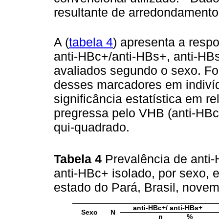
resultante de arredondamento
A (
tabela 4
) apresenta a resp
anti-HBc+/anti-HBs+, anti-HBs
avaliados segundo o sexo. Fo
desses marcadores em indiví
significância estatística em re
pregressa pelo VHB (anti-HBc+
qui-quadrado.
Tabela 4
Prevalência de anti
anti-HBc+ isolado, por sexo, 
estado do Pará, Brasil, nov
anti-HBc+/ anti-HBs+
Sexo
N
n
%