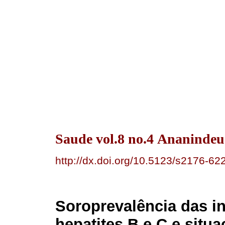
Saude vol.8 no.4 Ananindeua
http://dx.doi.org/10.5123/s2176-
Soroprevalência das in
hepatites B e C e situa