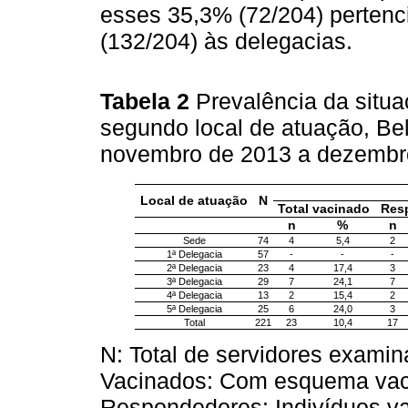
esses 35,3% (72/204) perten
(132/204) às delegacias.
Tabela 2
Prevalência da situ
segundo local de atuação, Bel
novembro de 2013 a dezembr
Local de atuação
N
Total vacinado
Res
n
%
n
Sede
74
4
5,4
2
1ª Delegacia
57
-
-
-
2ª Delegacia
23
4
17,4
3
3ª Delegacia
29
7
24,1
7
4ª Delegacia
13
2
15,4
2
5ª Delegacia
25
6
24,0
3
Total
221
23
10,4
17
N: Total de servidores exami
Vacinados: Com esquema vacin
Respondedores: Indivíduos v