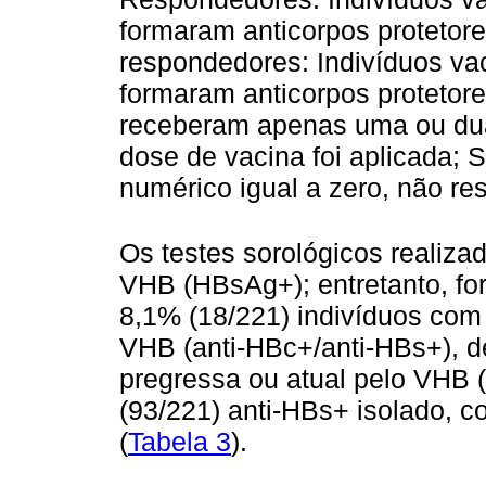
formaram anticorpos protetore
respondedores: Indivíduos va
formaram anticorpos protetor
receberam apenas uma ou du
dose de vacina foi aplicada; S
numérico igual a zero, não re
Os testes sorológicos realiza
VHB (HBsAg+); entretanto, fo
8,1% (18/221) indivíduos com 
VHB (anti-HBc+/anti-HBs+), d
pregressa ou atual pelo VHB 
(93/221) anti-HBs+ isolado, c
(
Tabela 3
).