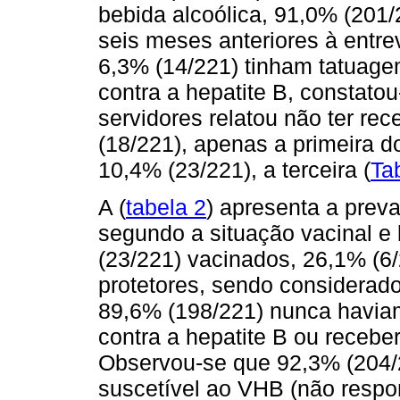
bebida alcoólica, 91,0% (201/
seis meses anteriores à entre
6,3% (14/221) tinham tatuage
contra a hepatite B, constato
servidores relatou não ter r
(18/221), apenas a primeira d
10,4% (23/221), a terceira (
Ta
A (
tabela 2
) apresenta a prev
segundo a situação vacinal e 
(23/221) vacinados, 26,1% (6
protetores, sendo considerad
89,6% (198/221) nunca havia
contra a hepatite B ou receb
Observou-se que 92,3% (204/
suscetível ao VHB (não respo