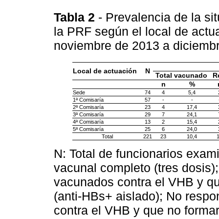
Tabla 2
- Prevalencia de la si
la PRF según el local de actu
noviembre de 2013 a diciemb
Local de actuación
N
Total vacunado
R
n
%
Sede
74
4
5,4
1ª Comisaría
57
-
-
2ª Comisaría
23
4
17,4
3ª Comisaría
29
7
24,1
4ª Comisaría
13
2
15,4
5ª Comisaría
25
6
24,0
Total
221
23
10,4
N: Total de funcionarios ex
vacunal completo (tres dosis)
vacunados contra el VHB y qu
(anti-HBs+ aislado); No resp
contra el VHB y que no formar