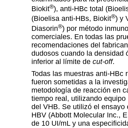
®
Biokit
), anti-HBc total (Bioel
®
(Bioelisa anti-HBs, Biokit
) y
®
Diasorin
) por método inmun
comerciales. En todas las pr
recomendaciones del fabrican
dudosos cuando la densidad óp
inferior al límite de
cut-off
.
Todas las muestras anti-HBc r
fueron sometidas a la investi
metodología de reacción en c
tiempo real, utilizando equip
del VHB. Se utilizó el ensayo
HBV (Abbott Molecular Inc., EE
de 10 UI/mL y una especificid