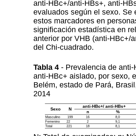
anti-HBc+/anti-HBs+, anti-HBs
evaluados según el sexo. Se 
estos marcadores en persona
significación estadística en re
anterior por VHB (anti-HBc+/a
del Chi-cuadrado.
Tabla 4
- Prevalencia de anti
anti-HBc+ aislado, por sexo, e
Belém, estado de Pará, Brasi
2014
anti-HBc+/ anti-HBs+
Sexo
N
n
%
Masculino
199
16
8,0
Femenino
22
2
9,1
Total
221
18
8,1