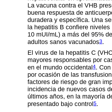
La vacuna contra el VHB prese
buena respuesta de anticuerp
duradera y específica. Una ser
la hepatitis B confiere niveles
10 mUI/mL) a más del 95% de 
3
adultos sanos vacunados
.
El virus de la hepatitis C (V
mayores responsables por caso
4
en el mundo occidental
. Con
por ocasión de las transfusio
factores de riesgo de gran im
incidencia de nuevos casos de
últimos años, en la mayoría de
5
presentado bajo control
.