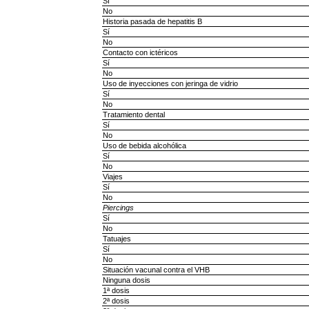
Sí
No
Historia pasada de hepatitis B
Sí
No
Contacto con ictéricos
Sí
No
Uso de inyecciones con jeringa de vidrio
Sí
No
Tratamiento dental
Sí
No
Uso de bebida alcohólica
Sí
No
Viajes
Sí
No
Piercings
Sí
No
Tatuajes
Sí
No
Situación vacunal contra el VHB
Ninguna dosis
1ª dosis
2ª dosis