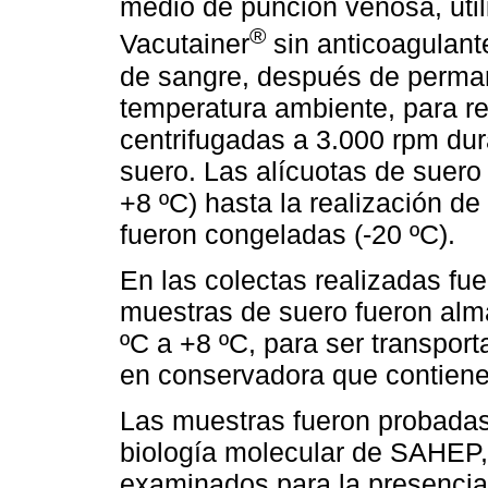
medio de punción venosa, util
®
Vacutainer
sin anticoagulant
de sangre, después de perman
temperatura ambiente, para re
centrifugadas a 3.000 rpm dur
suero. Las alícuotas de suero
+8 ºC) hasta la realización d
fueron congeladas (-20 ºC).
En las colectas realizadas fue
muestras de suero fueron al
ºC a +8 ºC, para ser transpo
en conservadora que contiene 
Las muestras fueron probadas 
biología molecular de SAHEP,
examinados para la presencia