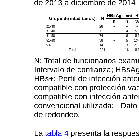
de 2013 a diciembre de 2014
HBsAg
anti-
Grupo de edad (años)
N
n
n
%
21-30
26
−
−
−
31-40
71
−
4
5,
41-50
74
−
6
8,
51-60
36
−
5
13,
≥ 61
14
−
3
21,
Total
221
−
18
8,
N: Total de funcionarios exam
Intervalo de confianza; HBsAg
HBs+: Perfil de infección ante
compatible con protección vacu
compatible con infección ante
convencional utilizada: - Dato
de redondeo.
La
tabla 4
presenta la respues