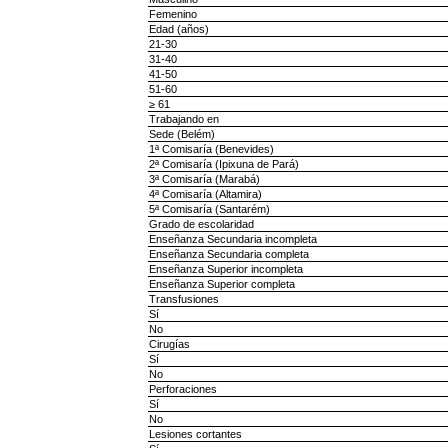
Femenino
Edad (años)
21-30
31-40
41-50
51-60
≥ 61
Trabajando en
Sede (Belém)
1ª Comisaría (Benevides)
2ª Comisaría (Ipixuna de Pará)
3ª Comisaría (Marabá)
4ª Comisaría (Altamira)
5ª Comisaría (Santarém)
Grado de escolaridad
Enseñanza Secundaria incompleta
Enseñanza Secundaria completa
Enseñanza Superior incompleta
Enseñanza Superior completa
Transfusiones
Sí
No
Cirugías
Sí
No
Perforaciones
Sí
No
Lesiones cortantes