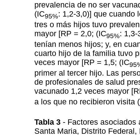
prevalencia de no ser vacuna
(IC
: 1,2-3,0)] que cuando 
95%
tres o más hijos tuvo prevale
mayor [RP = 2,0; (IC
: 1,3
95%
tenían menos hijos; y, en cuan
cuarto hijo de la familia tuvo
veces mayor [RP = 1,5; (IC
95
primer al tercer hijo. Las pers
de profesionales de salud pre
vacunado 1,2 veces mayor [RP
a los que no recibieron visita (
Tabla 3
- Factores asociados 
Santa Maria, Distrito Federal, 