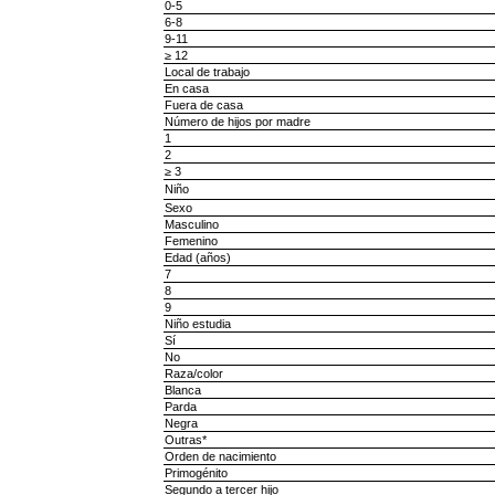
0-5
6-8
9-11
≥ 12
Local de trabajo
En casa
Fuera de casa
Número de hijos por madre
1
2
≥ 3
Niño
Sexo
Masculino
Femenino
Edad (años)
7
8
9
Niño estudia
Sí
No
Raza/color
Blanca
Parda
Negra
Outras*
Orden de nacimiento
Primogénito
Segundo a tercer hijo