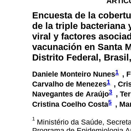
ARTÍC
Encuesta de la cobert
de la triple bacteriana y
viral y factores asocia
vacunación en Santa M
Distrito Federal, Brasil
1
Daniele Monteiro Nunes
, 
1
Carvalho de Menezes
, Cri
3
Navegantes de Araújo
, Te
5
Cristina Coelho Costa
, Ma
1
Ministério da Saúde, Secreta
Programa de Epidemiologia A