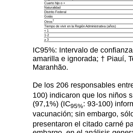
Cuarto hijo o +
Naturalidad
Distrito Federal
Goiás
†
Otros
Tiempo de vivir en la Región Administrativa (años)
< 1
1-2
≥ 3
IC95%: Intervalo de confianza
amarilla e ignorada; † Piauí, 
Maranhão.
De los 206 responsables entre
100) indicaron que los niños
(97,1%) (IC
: 93-100) info
95%
vacunación; sin embargo, sól
presentaron el citado carné p
embargo, en el análisis genera