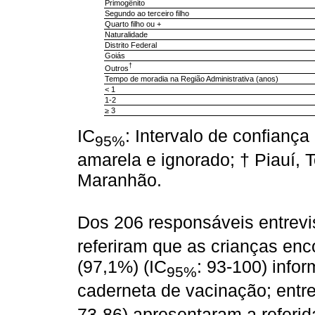
Primogênito
Segundo ao terceiro filho
Quarto filho ou +
Naturalidade
Distrito Federal
Goiás
†
Outros
Tempo de moradia na Região Administrativa (anos)
< 1
1-2
≥ 3
IC
: Intervalo de confianç
95%
amarela e ignorado; † Piauí, 
Maranhão.
Dos 206 responsáveis entrevi
referiram que as crianças en
(97,1%) (IC
: 93-100) info
95%
caderneta de vacinação; entre
73-86) apresentaram a referi