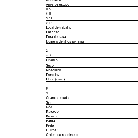
Anos de estudo
0-5
6-8
9-11
≥ 12
Local de trabalho
Em casa
Fora de casa
Número de filhos por mãe
1
2
≥ 3
Criança
Sexo
Masculino
Feminino
Idade (anos)
7
8
9
Criança estuda
Sim
Não
Raça/cor
Branca
Parda
Preta
Outras*
Ordem de nascimento