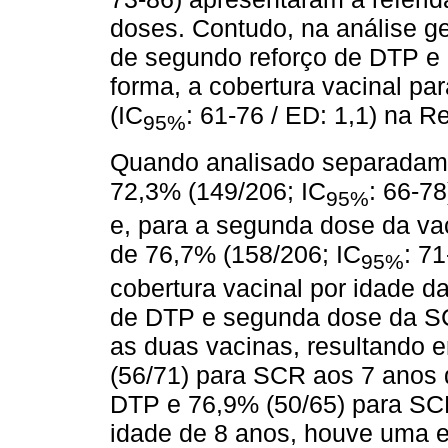
doses. Contudo, na análise ge
de segundo reforço de DTP e
forma, a cobertura vacinal pa
(IC
: 61-76 / ED: 1,1) na R
95%
Quando analisado separadamen
72,3% (149/206; IC
: 66-7
95%
e, para a segunda dose da va
de 76,7% (158/206; IC
: 71
95%
cobertura vacinal por idade d
de DTP e segunda dose da SCR
as duas vacinas, resultando 
(56/71) para SCR aos 7 anos 
DTP e 76,9% (50/65) para SCR
idade de 8 anos, houve uma e