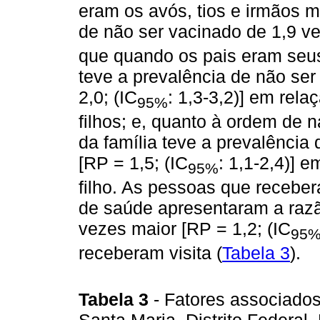
eram os avós, tios e irmãos m
de não ser vacinado de 1,9 ve
que quando os pais eram seus 
teve a prevalência de não se
2,0; (IC
: 1,3-3,2)] em re
95%
filhos; e, quanto à ordem de na
da família teve a prevalência
[RP = 1,5; (IC
: 1,1-2,4)] e
95%
filho. As pessoas que recebera
de saúde apresentaram a razã
vezes maior [RP = 1,2; (IC
95
receberam visita (
Tabela 3
).
Tabela 3
- Fatores associado