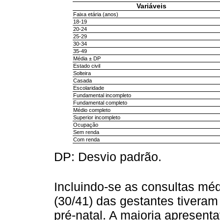
Variáveis
Faixa etária (anos)
18-19
20-24
25-29
30-34
35-49
Média ± DP
Estado civil
Solteira
Casada
Escolaridade
Fundamental incompleto
Fundamental completo
Médio completo
Superior incompleto
Ocupação
Sem renda
Com renda
DP: Desvio padrão.
Incluindo-se as consultas m
(30/41) das gestantes tiveram
pré-natal. A maioria apresent