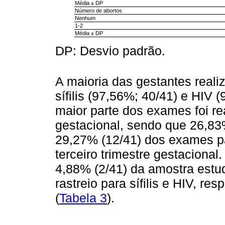
Média ± DP
Número de abortos
Nenhum
1-2
Média ± DP
DP: Desvio padrão.
A maioria das gestantes reali
sífilis (97,56%; 40/41) e HIV 
maior parte dos exames foi rea
gestacional, sendo que 26,83%
29,27% (12/41) dos exames p
terceiro trimestre gestaciona
4,88% (2/41) da amostra est
rastreio para sífilis e HIV, re
(
Tabela 3
).