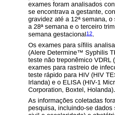
exames foram analisados conf
se encontrava a gestante, con
gravidez até a 12ª semana, o
a 28ª semana e o terceiro tri
12
semana gestacional
.
Os exames para sífilis analis
(Alere Determine™ Syphilis TP
teste não treponêmico VDRL (L
exames para rastreio de infec
teste rápido para HIV (HIV T
Irlanda) e o ELISA (HIV-1 Mi
Corporation, Boxtel, Holanda)
As informações coletadas fo
pesquisa, incluindo-se dados