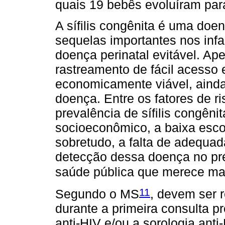
quais 19 bebês evoluíram par
A sífilis congênita é uma doe
sequelas importantes nos inf
doença perinatal evitável. Ap
rastreamento de fácil acesso 
economicamente viável, aind
doença. Entre os fatores de r
prevalência de sífilis congêni
socioeconômico, a baixa esco
sobretudo, a falta de adequad
detecção dessa doença no pr
saúde pública que merece ma
11
Segundo o MS
, devem ser 
durante a primeira consulta pr
anti-HIV e/ou a sorologia anti