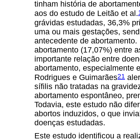
tinham história de abortamen
aos do estudo de Leitão et al.
grávidas estudadas, 36,3% pr
uma ou mais gestações, send
antecedente de abortamento. É
abortamento (17,07%) entre a
importante relação entre doe
abortamento, especialmente em
21
Rodrigues e Guimarães
ale
sífilis não tratadas na gravid
abortamento espontâneo, pre
Todavia, este estudo não dif
abortos induzidos, o que invi
doenças estudadas.
Este estudo identificou a rea