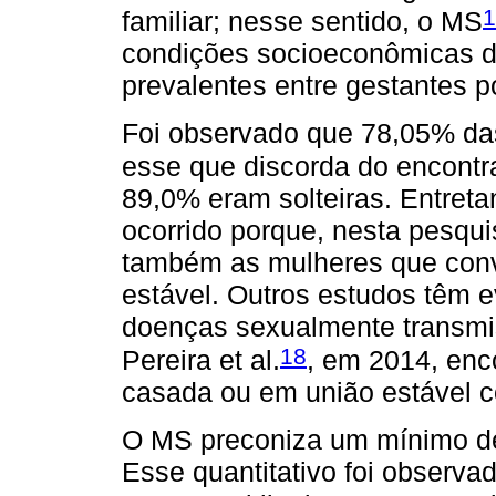
1
familiar; nesse sentido, o MS
condições socioeconômicas de
prevalentes entre gestantes po
Foi observado que 78,05% da
esse que discorda do encontr
89,0% eram solteiras. Entreta
ocorrido porque, nesta pesqu
também as mulheres que conv
estável. Outros estudos têm 
doenças sexualmente transmis
18
Pereira et al.
, em 2014, enc
casada ou em união estável c
O MS preconiza um mínimo de 
Esse quantitativo foi observ