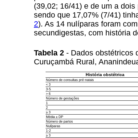
(39,02; 16/41) e de um a dois 
sendo que 17,07% (7/41) tinha
2
). As 14 nulíparas foram co
secundigestas, com história d
Tabela 2
- Dados obstétricos
Curuçambá Rural, Ananindeua
História obstétrica
Número de consultas pré-natais
< 3
3-5
> 6
Número de gestações
1
2
≥ 3
Média ± DP
Número de partos
Nulíparas
1-2
≥ 3