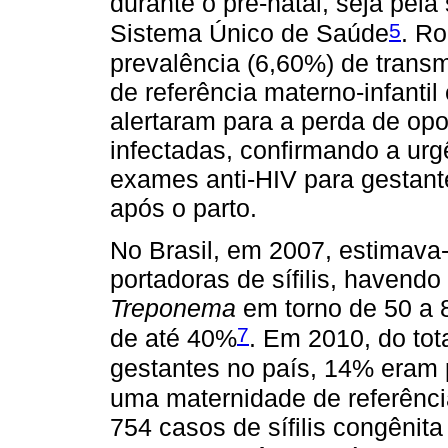
durante o pré-natal, seja pela
5
Sistema Único de Saúde
. Ro
prevalência (6,60%) de trans
de referência materno-infanti
alertaram para a perda de opo
infectadas, confirmando a urg
exames anti-HIV para gestant
após o parto.
No Brasil, em 2007, estimava
portadoras de sífilis, havendo
Treponema
em torno de 50 a 8
7
de até 40%
. Em 2010, do tota
gestantes no país, 14% eram 
uma maternidade de referênci
754 casos de sífilis congênit