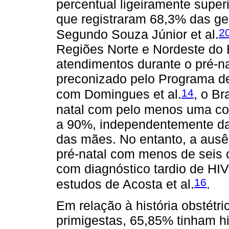
percentual ligeiramente superi
que registraram 68,3% das ge
2
Segundo Souza Júnior et al.
Regiões Norte e Nordeste do 
atendimentos durante o pré-n
preconizado pelo Programa d
14
com Domingues et al.
, o Br
natal com pelo menos uma con
a 90%, independentemente da 
das mães. No entanto, a ausên
pré-natal com menos de seis 
com diagnóstico tardio de HIV 
16
estudos de Acosta et al.
.
Em relação à história obstétr
primigestas, 65,85% tinham hi