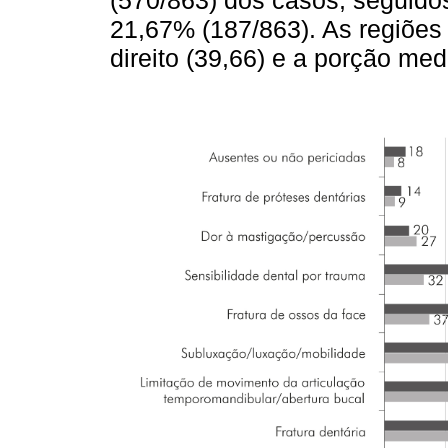
(570/863) dos casos, seguidos
21,67% (187/863). As regiões 
direito (39,66) e a porção medi