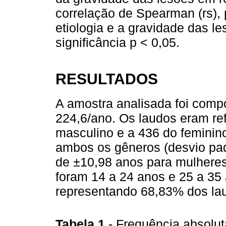
correlação de Spearman (rs), 
etiologia e a gravidade das le
significância p < 0,05.
RESULTADOS
A amostra analisada foi comp
224,6/ano. Os laudos eram re
masculino e a 436 do feminin
ambos os gêneros (desvio pa
de ±10,98 anos para mulheres
foram 14 a 24 anos e 25 a 3
representando 68,83% dos la
Tabela 1
- Frequência absoluta