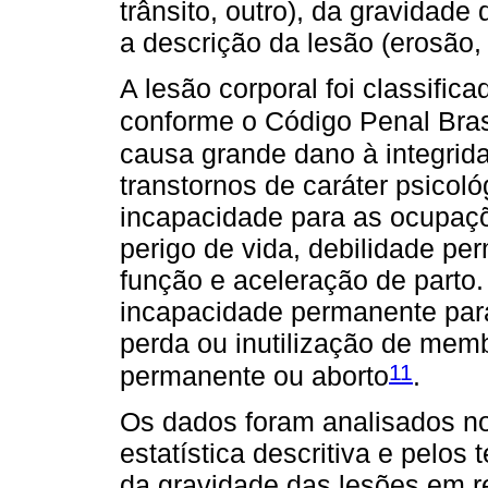
trânsito, outro), da gravidade
a descrição da lesão (erosão, 
A lesão corporal foi classific
conforme o Código Penal Bras
causa grande dano à integrid
transtornos de caráter psicoló
incapacidade para as ocupaçõ
perigo de vida, debilidade p
função e aceleração de parto.
incapacidade permanente para
perda ou inutilização de mem
11
permanente ou aborto
.
Os dados foram analisados n
estatística descritiva e pelos 
da gravidade das lesões em r