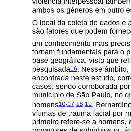
violência interpessoal també
ambos os gêneros em outro e
O local da coleta de dados e 
são fatores que podem fornec
um conhecimento mais preciso
tornam fundamentais para o 
base geográfica, visto que re
16
pesquisada
. Nesse âmbito,
encontrada neste estudo, cor
casos, sendo corroborada por
município de São Paulo, no q
,
,
,
10
17
18
19
homens
. Bernardino
vítimas de trauma facial por m
primeiro refere-se a homens, 
moradores de subúrbios ou ár