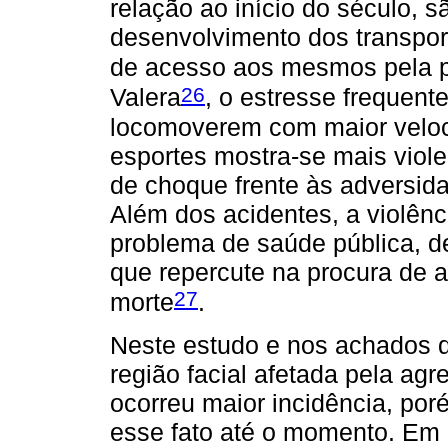
relação ao início do século, s
desenvolvimento dos transport
de acesso aos mesmos pela 
26
Valera
, o estresse frequent
locomoverem com maior veloci
esportes mostra-se mais viole
de choque frente às adversida
Além dos acidentes, a violên
problema de saúde pública, d
que repercute na procura de 
27
morte
.
Neste estudo e nos achados d
região facial afetada pela agre
ocorreu maior incidência, por
esse fato até o momento. Em c