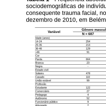
sociodemográficas de indivíd
consequente trauma facial, no
dezembro de 2010, em Belém,
Gênero mascul
Variável
N = 687
Idade (anos)
14-24
254
25-35
213
36-46
129
>46
91
Cor
Parda
664
Branca
23
Negra
-
Estado civil
Solteiro
478
Casado
110
União estável
99
Profissão
Estudante
122
Comerciário
27
Pedagogo
4
Autônomo
52
Funcionário público
9
Advogado
2