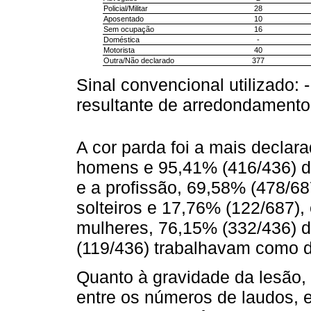
Policial/Militar
28
Aposentado
10
Sem ocupação
16
Doméstica
-
Motorista
40
Outra/Não declarado
377
Sinal convencional utilizado: 
resultante de arredondamento
A cor parda foi a mais declar
homens e 95,41% (416/436) da
e a profissão, 69,58% (478/6
solteiros e 17,76% (122/687),
mulheres, 76,15% (332/436) d
(119/436) trabalhavam como d
Quanto à gravidade da lesão,
entre os números de laudos, 