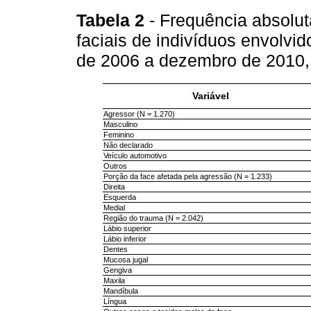
Tabela 2
- Frequência absolut
faciais de indivíduos envolvid
de 2006 a dezembro de 2010,
Variável
Agressor (N = 1.270)
Masculino
Feminino
Não declarado
Veículo automotivo
Outros
Porção da face afetada pela agressão (N = 1.233)
Direita
Esquerda
Medial
Região do trauma (N = 2.042)
Lábio superior
Lábio inferior
Dentes
Mucosa jugal
Gengiva
Maxila
Mandíbula
Língua