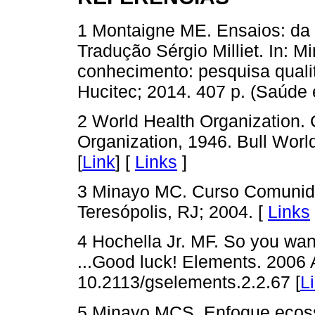
1 Montaigne ME. Ensaios: da 
Tradução Sérgio Milliet. In: 
conhecimento: pesquisa quali
Hucitec; 2014. 407 p. (Saúde 
2 World Health Organization. 
Organization, 1946. Bull Worl
[
Link
] [
Links
]
3 Minayo MC. Curso Comunid
Teresópolis, RJ; 2004. [
Links
4 Hochella Jr. MF. So you want
...Good luck! Elements. 2006 A
10.2113/gselements.2.2.67 [
L
5 Minayo MCS. Enfoque ecoss