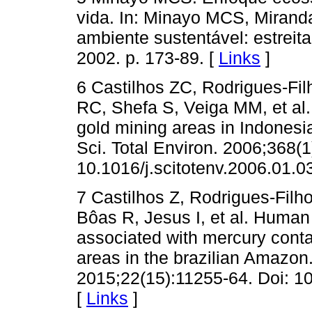
vida. In: Minayo MCS, Mirand
ambiente sustentável: estreita
2002. p. 173-89. [
Links
]
6 Castilhos ZC, Rodrigues-Fi
RC, Shefa S, Veiga MM, et al.
gold mining areas in Indones
Sci. Total Environ. 2006;368(1
10.1016/j.scitotenv.2006.01.03
7 Castilhos Z, Rodrigues-Filho
Bôas R, Jesus I, et al. Huma
associated with mercury conta
areas in the brazilian Amazon.
2015;22(15):11255-64. Doi: 1
[
Links
]