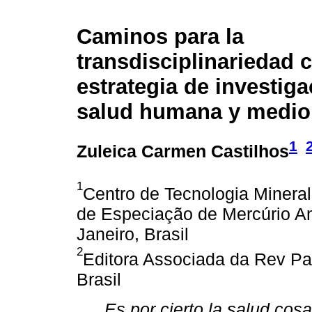
Caminos para la
transdisciplinariedad
estrategia de investig
salud humana y medio
1
Zuleica Carmen Castilhos
1
Centro de Tecnologia Mineral
de Especiação de Mercúrio Am
Janeiro, Brasil
2
Editora Associada da Rev P
Brasil
Es por cierto la salud cos