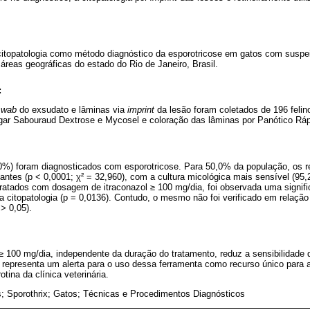
itopatologia como método diagnóstico da esporotricose em gatos com suspe
 áreas geográficas do estado do Rio de Janeiro, Brasil.
:
swab
do exsudato e lâminas via
imprint
da lesão foram coletados de 196 feli
ar Sabouraud Dextrose e Mycosel e coloração das lâminas por Panótico Ráp
0%) foram diagnosticados com esporotricose. Para 50,0% da população, os re
dantes (p < 0,0001; χ² = 32,960), com a cultura micológica mais sensível (95,
tratados com dosagem de itraconazol ≥ 100 mg/dia, foi observada uma signif
 citopatologia (p = 0,0136). Contudo, o mesmo não foi verificado em relaçã
> 0,05).
 100 mg/dia, independente da duração do tratamento, reduz a sensibilidade 
do representa um alerta para o uso dessa ferramenta como recurso único para 
otina da clínica veterinária.
; Sporothrix; Gatos; Técnicas e Procedimentos Diagnósticos