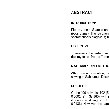
ABSTRACT
INTRODUCTION:
Rio de Janeiro State is un
(
Felis catus
). The isolation
sporotrichosis diagnosis; h
OBJECTIVE:
To evaluate the performanc
this mycosis, from differen
MATERIALS AND METHO
After clinical evaluation,
sowing in Sabouraud Dextro
RESULTS:
Of the 196 animals, 102 (5
0.0001; χ² = 32.960), with
itraconazole dosage ≥ 100 
0.0136). However, the same 