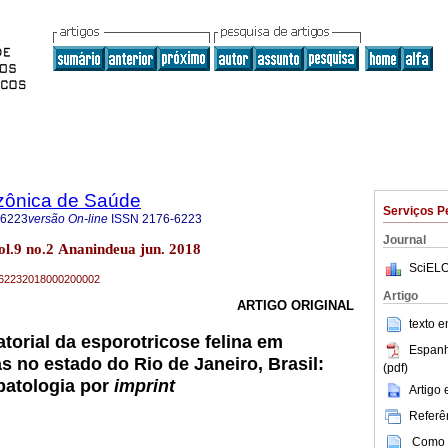
zônica de Saúde
Serviços P
-6223
versão On-line
ISSN
2176-6223
Journal
l.9 no.2 Ananindeua jun. 2018
SciELO
76-62232018000200002
Artigo
ARTIGO ORIGINAL
texto 
torial da esporotricose felina em
Espanh
s no estado do Rio de Janeiro, Brasil:
(pdf)
opatologia por
imprint
Artigo
Referên
Como c