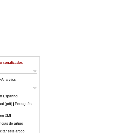
ersonalizados
 Analytics
em
Espanhol
ol (pdf)
| Português
 em XML
cias do artigo
itar este artigo