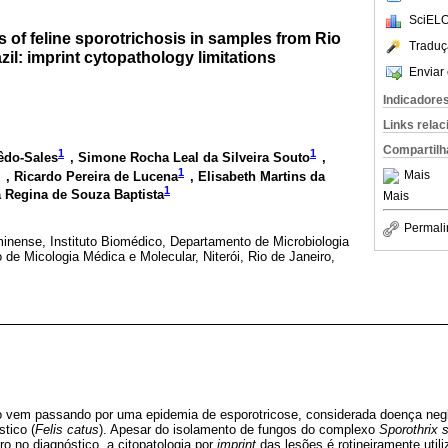
SciELO
 of feline sporotrichosis in samples from Rio
Traduç
zil: imprint cytopathology limitations
Enviar 
Indicadore
Links rela
Compartilh
1
1
êdo-Sales
, Simone Rocha Leal da Silveira Souto
,
1
Mais
, Ricardo Pereira de Lucena
, Elisabeth Martins da
1
a Regina de Souza Baptista
Mais
Permali
inense, Instituto Biomédico, Departamento de Microbiologia
o de Micologia Médica e Molecular, Niterói, Rio de Janeiro,
o vem passando por uma epidemia de esporotricose, considerada doença negl
stico (
Felis catus
). Apesar do isolamento de fungos do complexo
Sporothrix 
ro no diagnóstico, a citopatologia por
imprint
das lesões é rotineiramente utili