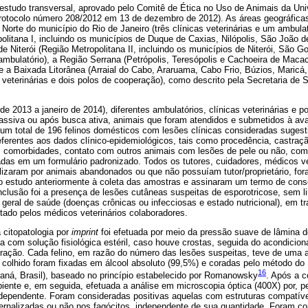
estudo transversal, aprovado pelo Comitê de Ética no Uso de Animais da Uni
otocolo número 208/2012 em 13 de dezembro de 2012). As áreas geográficas
Norte do município do Rio de Janeiro (três clínicas veterinárias e um ambulat
litana I, incluindo os municípios de Duque de Caxias, Nilópolis, São João d
nde Niterói (Região Metropolitana II, incluindo os municípios de Niterói, São Go
 ambulatório), a Região Serrana (Petrópolis, Teresópolis e Cachoeira de Macac
 a Baixada Litorânea (Arraial do Cabo, Araruama, Cabo Frio, Búzios, Maricá
veterinárias e dois polos de cooperação), como descrito pela Secretaria de 
de 2013 a janeiro de 2014), diferentes ambulatórios, clínicas veterinárias e 
ssiva ou após busca ativa, animais que foram atendidos e submetidos à ava
um total de 196 felinos domésticos com lesões clínicas consideradas sugesti
eferentes aos dados clínico-epidemiológicos, tais como procedência, castraçã
s, comorbidades, contato com outros animais com lesões de pele ou não, com 
radas em um formulário padronizado. Todos os tutores, cuidadores, médicos ve
lizaram por animais abandonados ou que não possuíam tutor/proprietário, fo
o estudo anteriormente à coleta das amostras e assinaram um termo de conse
 inclusão foi a presença de lesões cutâneas suspeitas de esporotricose, sem l
 geral de saúde (doenças crônicas ou infecciosas e estado nutricional), em 
tado pelos médicos veterinários colaboradores.
 citopatologia por
imprint
foi efetuada por meio da pressão suave de lâmina d
a com solução fisiológica estéril, caso houve crostas, seguida do acondicio
oração. Cada felino, em razão do número das lesões suspeitas, teve de uma a
 colhido foram fixadas em álcool absoluto (99,5%) e coradas pelo método do
16
ná, Brasil), baseado no princípio estabelecido por Romanowsky
. Após a c
ente e, em seguida, efetuada a análise em microscopia óptica (400X) por, p
dependente. Foram consideradas positivas aquelas com estruturas compatív
ternalizadas ou não nos fagócitos, independente de sua quantidade. Foram c