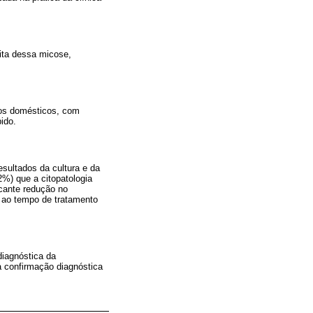
ita dessa micose,
nos domésticos, com
ido.
sultados da cultura e da
2%) que a citopatologia
icante redução no
o ao tempo de tratamento
diagnóstica da
a confirmação diagnóstica