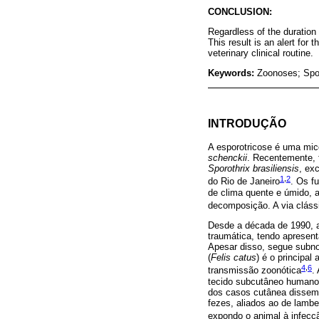
CONCLUSION:
Regardless of the duration
This result is an alert for 
veterinary clinical routine.
Keywords:
Zoonoses; Spor
INTRODUÇÃO
A esporotricose é uma mic
schenckii
. Recentemente, 
Sporothrix brasiliensis
, ex
1
,
2
do Rio de Janeiro
. Os f
de clima quente e úmido, a
decomposição. A via cláss
Desde a década de 1990, 
traumática, tendo apresen
Apesar disso, segue subno
(
Felis catus
) é o principa
4
,
6
transmissão zoonótica
.
tecido subcutâneo humano 
dos casos cutânea dissemin
fezes, aliados ao de lambe
expondo o animal à infec