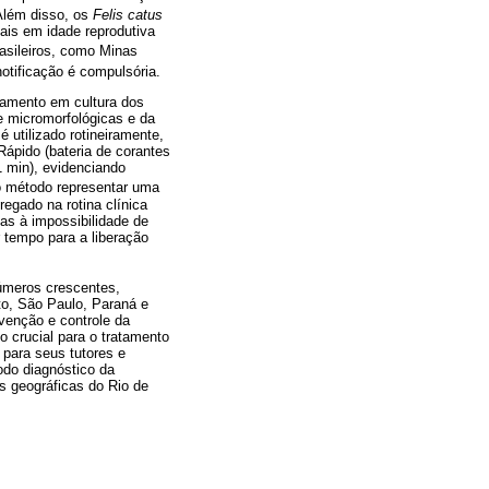
Além disso, os
Felis catus
ais em idade reprodutiva
asileiros, como Minas
notificação é compulsória.
olamento em cultura dos
e micromorfológicas e da
 é utilizado rotineiramente,
ápido (bateria de corantes
 min), evidenciando
o método representar uma
regado na rotina clínica
das à impossibilidade de
 tempo para a liberação
úmeros crescentes,
to, São Paulo, Paraná e
evenção e controle da
 crucial para o tratamento
 para seus tutores e
odo diagnóstico da
s geográficas do Rio de