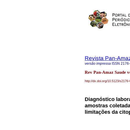
Revista Pan-Ama
versão impressa
ISSN
2176
Rev Pan-Amaz Saude vo
http://dx.doi.org/10.5123/s21
Diagnóstico labora
amostras coletada
limitações da cit