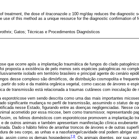
 of treatment, the dose of itraconazole ≥ 100 mg/day reduces the diagnostic se
the use of this method as a unique resource for the diagnostic confirmation of f
othrix; Gatos; Técnicas e Procedimentos Diagnósticos
ose que ocorre após a implantação traumática de fungos do clado patogêni
foi proposta a existência de pelo menos seis espécies patogênicas no compl
clusivamente isolado em território brasileiro e principal agente do cenário epi
ungos desse complexo são dimórficos, de distribuição cosmopolita e frequen
 partir do solo e da matéria orgânica vegetal, como cascas de árvores e esp
ica de transmissão está relacionada a traumas cutâneos com inoculação de 
a esporotricose vem sendo descrita como uma das mais importantes micoses
tado significante mudança no perfil de transmissão, assumindo o
status
de ep
tificada nesse Estado, figurando entre as doenças negligenciadas. Nesse con
l animal acometido por essa micose, bem como transmissor, representando pap
 Assim, os felinos domésticos com esporotricose promovem a implantação tr
e de outros animais e também apresentam manifestação clínica exuberante 
ada. Dado o hábito felino de arranhar troncos de árvores e de outras superfí
dura de seu corpo, as unhas e a nasofaringe/cavidade oral podem abrigar est
7
,
8
ção, assim como os demais hospedeiros
. Os animais doentes, por sua vez