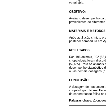
veterinária.
OBJETIVO:
Avaliar o desempenho da c
provenientes de diferentes
MATERIAIS E MÉTODOS
Após avaliação clínica, o
posterior semeadura em Ág
RESULTADOS:
Dos 196 animais, 102 (52,
citopatologia foram discor
(52,6%). Para os animais 
desempenho diagnóstico da
ou às demais dosagens (p 
CONCLUSÃO:
A dosagem de itraconazol ≥
citopatologia. Tal resulta
da esporotricose felina na r
Palavras-chave:
Zoonoses