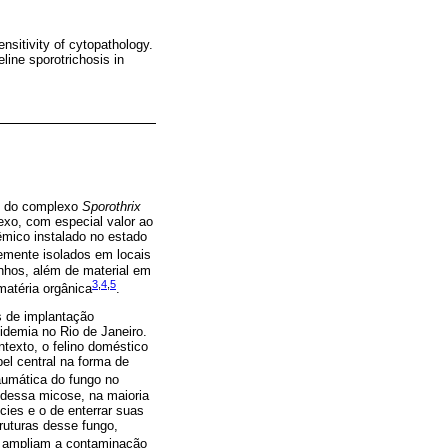
nsitivity of cytopathology.
eline sporotrichosis in
co do complexo
Sporothrix
exo, com especial valor ao
dêmico instalado no estado
temente isolados em locais
inhos, além de material em
3
,
4
,
5
matéria orgânica
.
 de implantação
idemia no Rio de Janeiro.
texto, o felino doméstico
el central na forma de
aumática do fungo no
dessa micose, na maioria
cies e o de enterrar suas
ruturas desse fungo,
, ampliam a contaminação