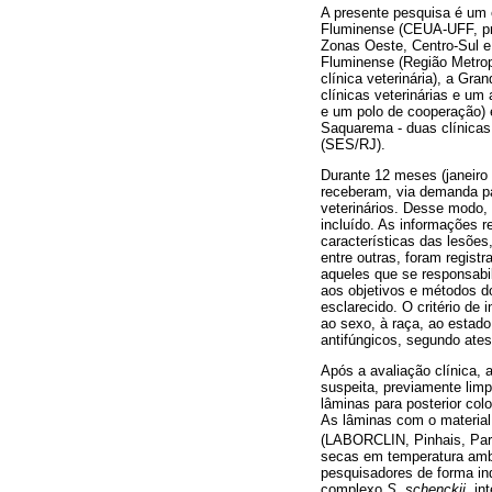
A presente pesquisa é um 
Fluminense (CEUA-UFF, pr
Zonas Oeste, Centro-Sul e 
Fluminense (Região Metropo
clínica veterinária), a Gra
clínicas veterinárias e um
e um polo de cooperação) e
Saquarema - duas clínicas 
(SES/RJ).
Durante 12 meses (janeiro 
receberam, via demanda pa
veterinários. Desse modo, 
incluído. As informações r
características das lesõe
entre outras, foram regist
aqueles que se responsabi
aos objetivos e métodos d
esclarecido. O critério de
ao sexo, à raça, ao estado
antifúngicos, segundo ates
Após a avaliação clínica, a
suspeita, previamente limp
lâminas para posterior col
As lâminas com o material
(LABORCLIN, Pinhais, Para
secas em temperatura ambi
pesquisadores de forma in
complexo
S. schenckii
, in