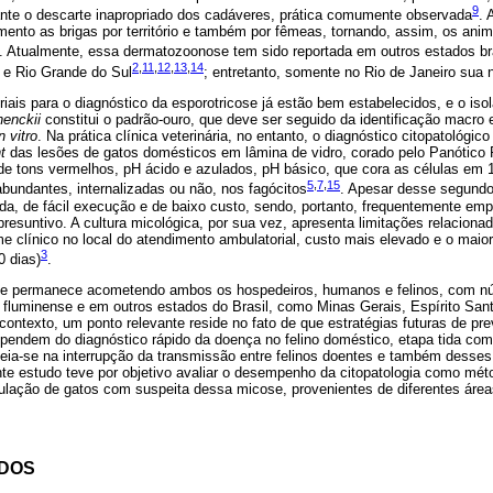
9
nte o descarte inapropriado dos cadáveres, prática comumente observada
. 
nto as brigas por território e também por fêmeas, tornando, assim, os anim
. Atualmente, essa dermatozoonose tem sido reportada em outros estados br
2
,
11
,
12
,
13
,
14
 e Rio Grande do Sul
; entretanto, somente no Rio de Janeiro sua 
iais para o diagnóstico da esporotricose já estão bem estabelecidos, e o is
henckii
constitui o padrão-ouro, que deve ser seguido da identificação macro 
n vitro
. Na prática clínica veterinária, no entanto, o diagnóstico citopatológico
t
das lesões de gatos domésticos em lâmina de vidro, corado pelo Panótico R
e tons vermelhos, pH ácido e azulados, pH básico, que cora as células em 1
5
,
7
,
15
abundantes, internalizadas ou não, nos fagócitos
. Apesar desse segund
pida, de fácil execução e de baixo custo, sendo, portanto, frequentemente emp
 presuntivo. A cultura micológica, por sua vez, apresenta limitações relaciona
 clínico no local do atendimento ambulatorial, custo mais elevado e o maior
3
0 dias)
.
ose permanece acometendo ambos os hospedeiros, humanos e felinos, com n
o fluminense e em outros estados do Brasil, como Minas Gerais, Espírito San
ontexto, um ponto relevante reside no fato de que estratégias futuras de pr
pendem do diagnóstico rápido da doença no felino doméstico, etapa tida como
seia-se na interrupção da transmissão entre felinos doentes e também desses
nte estudo teve por objetivo avaliar o desempenho da citopatologia como mét
lação de gatos com suspeita dessa micose, provenientes de diferentes área
ODOS