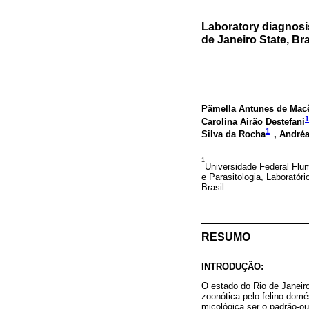
Laboratory diagnosis
de Janeiro State, Bra
Pãmella Antunes de Mac
1
Carolina Airão Destefani
1
Silva da Rocha
, André
1
Universidade Federal Flum
e Parasitologia, Laboratóri
Brasil
RESUMO
INTRODUÇÃO:
O estado do Rio de Janeir
zoonótica pelo felino domé
micológica ser o padrão-ou