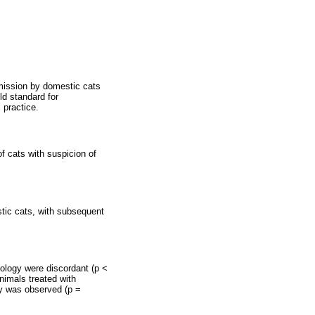
smission by domestic cats
ld standard for
 practice.
f cats with suspicion of
stic cats, with subsequent
hology were discordant (p <
nimals treated with
gy was observed (p =