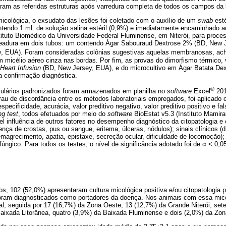
ram as referidas estruturas após varredura completa de todos os campos da 
 micológica, o exsudato das lesões foi coletado com o auxílio de um
swab
esté
tendo 1 mL de solução salina estéril (0,9%) e imediatamente encaminhado ao
tituto Biomédico da Universidade Federal Fluminense, em Niterói, para proc
meadura em dois tubos: um contendo Ágar Sabouraud Dextrose 2% (BD, New J
, EUA). Foram consideradas colônias sugestivas aquelas membranosas, ach
 micélio aéreo cinza nas bordas. Por fim, as provas do dimorfismo térmico,
 Heart Infusion
(BD, New Jersey, EUA), e do microcultivo em Ágar Batata Dex
a confirmação diagnóstica.
®
mulários padronizados foram armazenados em planilha no
software
Excel
201
rau de discordância entre os métodos laboratoriais empregados, foi aplicado
specificidade, acurácia, valor preditivo negativo, valor preditivo positivo e fa
ng test
, todos efetuados por meio do
software
BioEstat v5.3 (Instituto Mamira
el influência de outros fatores no desempenho diagnóstico da citopatologia e 
ça de crostas, pus ou sangue, eritema, úlceras, nódulos); sinais clínicos (dif
emagrecimento, apatia, epistaxe, secreção ocular, dificuldade de locomoção)
úngico. Para todos os testes, o nível de significância adotado foi de α < 0,0
os, 102 (52,0%) apresentaram cultura micológica positiva e/ou citopatologia 
oram diagnosticados como portadores da doença. Nos animais com essa mico
al, seguida por 17 (16,7%) da Zona Oeste, 13 (12,7%) da Grande Niterói, set
aixada Litorânea, quatro (3,9%) da Baixada Fluminense e dois (2,0%) da Zona