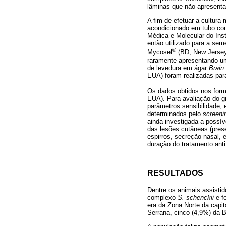
lâminas que não apresenta
A fim de efetuar a cultura
acondicionado em tubo con
Médica e Molecular do Ins
então utilizado para a se
®
Mycosel
(BD, New Jersey
raramente apresentando um
de levedura em ágar
Brain
EUA) foram realizadas par
Os dados obtidos nos for
EUA). Para avaliação do g
parâmetros sensibilidade, e
determinados pelo
screeni
ainda investigada a possív
das lesões cutâneas (presen
espirros, secreção nasal, 
duração do tratamento antif
RESULTADOS
Dentre os animais assistid
complexo
S. schenckii
e f
era da Zona Norte da capit
Serrana, cinco (4,9%) da B