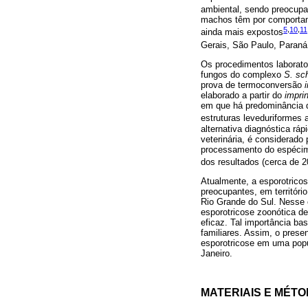
ambiental, sendo preocupa
machos têm por comportame
5
,
10
,
11
ainda mais expostos
Gerais, São Paulo, Paraná
Os procedimentos laborator
fungos do complexo
S. sc
prova de termoconversão
i
elaborado a partir do
imprin
em que há predominância d
estruturas leveduriformes 
alternativa diagnóstica rá
veterinária, é considerado
processamento do espécime
dos resultados (cerca de 2
Atualmente, a esporotric
preocupantes, em territóri
Rio Grande do Sul. Nesse c
esporotricose zoonótica de
eficaz. Tal importância ba
familiares. Assim, o prese
esporotricose em uma popu
Janeiro.
MATERIAIS E MÉT