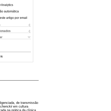
 Analytics
ão automática
este artigo por email
s
cionados
ar
nk
igenciada, de transmissão
schenckii
em cultura
zada na prática da clínica