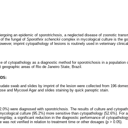
dergoing an epidemic of sporotrichosis, a neglected disease of zoonotic tran
 of the fungal of
Sporothrix schenckii
complex in mycological culture is the go
owever, imprint cytopathology of lesions is routinely used in veterinary clinical
e of cytopathology as a diagnostic method for sporotrichosis in a population o
t geographic areas of Rio de Janeiro State, Brazil.
DS:
 exudate swab and slides by imprint of the lesion were collected from 196 dome
se and Mycosel Agar and slides staining by quick panoptic stain.
2.0%) were diagnosed with sporotrichosis. The results of culture and cytopat
 mycological culture (95.2%) more sensitive than cytopathology (52.6%). For a
mg/day, a significant reduction in the diagnostic performance of cytopatholo
was not verified in relation to treatment time or other dosages (p > 0.05).