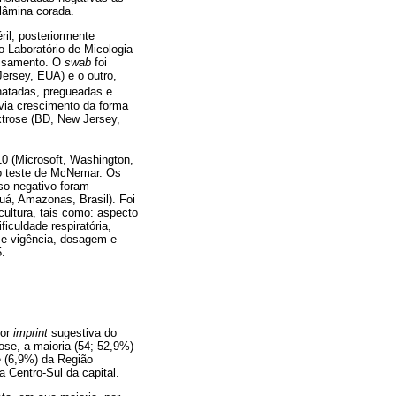
lâmina corada.
ril, posteriormente
 Laboratório de Micologia
essamento. O
swab
foi
ersey, EUA) e o outro,
atadas, pregueadas e
 via crescimento da forma
trose (BD, New Jersey,
0 (Microsoft, Washington,
 o teste de McNemar. Os
lso-negativo foram
uá, Amazonas, Brasil). Foi
cultura, tais como: aspecto
iculdade respiratória,
; e vigência, dosagem e
5.
por
imprint
sugestiva do
se, a maioria (54; 52,9%)
e (6,9%) da Região
 Centro-Sul da capital.