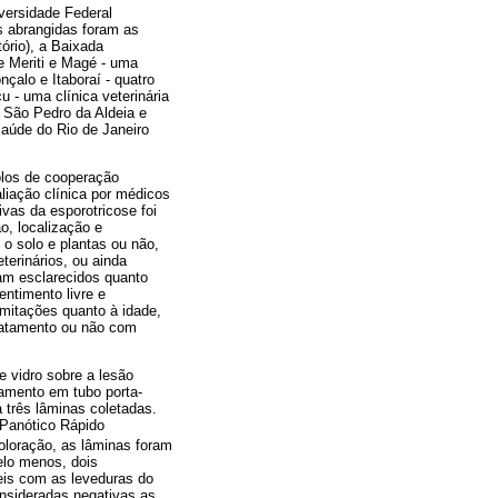
versidade Federal
 abrangidas foram as
ório), a Baixada
e Meriti e Magé - uma
nçalo e Itaboraí - quatro
u - uma clínica veterinária
, São Pedro da Aldeia e
Saúde do Rio de Janeiro
polos de cooperação
liação clínica por médicos
vas da esporotricose foi
o, localização e
o solo e plantas ou não,
terinários, ou ainda
ram esclarecidos quanto
ntimento livre e
imitações quanto à idade,
tratamento ou não com
e vidro sobre a lesão
namento em tubo porta-
 três lâminas coletadas.
 Panótico Rápido
oloração, as lâminas foram
elo menos, dois
eis com as leveduras do
onsideradas negativas as