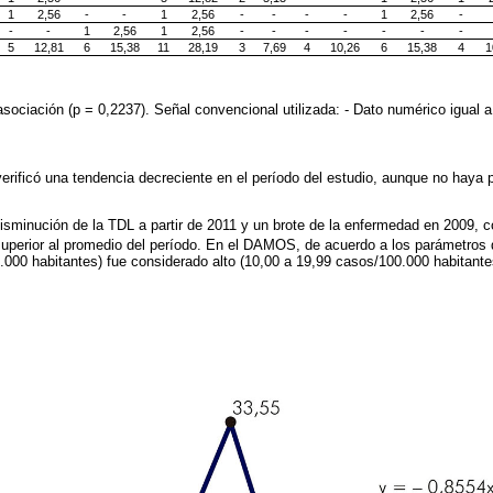
1
2,56
-
-
1
2,56
-
-
-
-
1
2,56
-
-
-
1
2,56
1
2,56
-
-
-
-
-
-
-
5
12,81
6
15,38
11
28,19
3
7,69
4
10,26
6
15,38
4
1
sociación (p = 0,2237). Señal convencional utilizada: - Dato numérico igual a
verificó una tendencia decreciente en el período del estudio, aunque no haya 
sminución de la TDL a partir de 2011 y un brote de la enfermedad en 2009, 
perior al promedio del período. En el DAMOS, de acuerdo a los parámetros
000 habitantes) fue considerado alto (10,00 a 19,99 casos/100.000 habitante