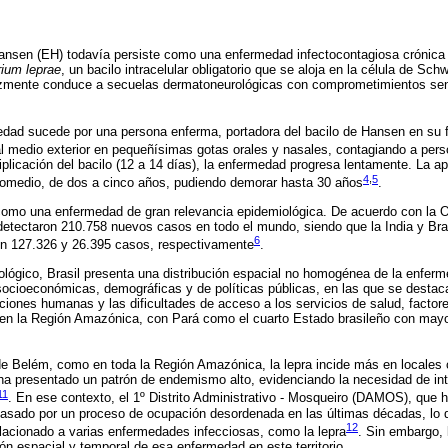
ansen (EH) todavía persiste como una enfermedad infectocontagiosa crónica 
ium leprae
, un bacilo intracelular obligatorio que se aloja en la célula de Sch
cozmente conduce a secuelas dermatoneurológicas con comprometimientos sens
edad sucede por una persona enferma, portadora del bacilo de Hansen en su f
al medio exterior en pequeñísimas gotas orales y nasales, contagiando a per
iplicación del bacilo (12 a 14 días), la enfermedad progresa lentamente. La ap
4
,
5
promedio, de dos a cinco años, pudiendo demorar hasta 30 años
.
como una enfermedad de gran relevancia epidemiológica. De acuerdo con la O
detectaron 210.758 nuevos casos en todo el mundo, siendo que la India y Bras
6
on 127.326 y 26.395 casos, respectivamente
.
lógico, Brasil presenta una distribución espacial no homogénea de la enfer
 socioeconómicas, demográficas y de políticas públicas, en las que se destac
ciones humanas y las dificultades de acceso a los servicios de salud, factor
en la Región Amazónica, con Pará como el cuarto Estado brasileño con mayor
e Belém, como en toda la Región Amazónica, la lepra incide más en locales c
a presentado un patrón de endemismo alto, evidenciando la necesidad de int
11
. En ese contexto, el 1º Distrito Administrativo - Mosqueiro (DAMOS), que h
 pasado por un proceso de ocupación desordenada en las últimas décadas, lo 
12
relacionado a varias enfermedades infecciosas, como la lepra
. Sin embargo, 
ión espacial y temporal de esa enfermedad en este territorio.