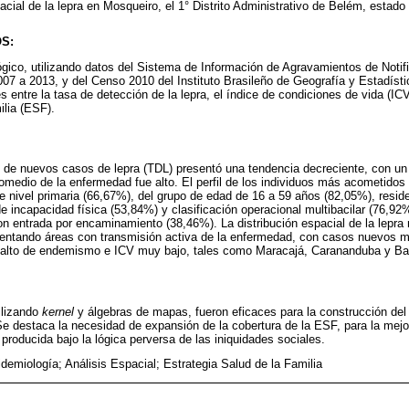
pacial de la lepra en Mosqueiro, el 1° Distrito Administrativo de Belém, estado 
S:
ógico, utilizando datos del Sistema de Información de Agravamientos de Notif
07 a 2013, y del Censo 2010 del Instituto Brasileño de Geografía y Estadístic
s entre la tasa de detección de la lepra, el índice de condiciones de vida (ICV
ilia (ESF).
 de nuevos casos de lepra (TDL) presentó una tendencia decreciente, con un
edio de la enfermedad fue alto. El perfil de los individuos más acometidos
e nivel primaria (66,67%), del grupo de edad de 16 a 59 años (82,05%), resi
e incapacidad física (53,84%) y clasificación operacional multibacilar (76,92
n entrada por encaminamiento (38,46%). La distribución espacial de la lepra
esentando áreas con transmisión activa de la enfermedad, con casos nuevos mu
 alto de endemismo e ICV muy bajo, tales como Maracajá, Carananduba y Bai
ilizando
kernel
y álgebras de mapas, fueron eficaces para la construcción del
Se destaca la necesidad de expansión de la cobertura de la ESF, para la mejo
producida bajo la lógica perversa de las iniquidades sociales.
demiología; Análisis Espacial; Estrategia Salud de la Familia