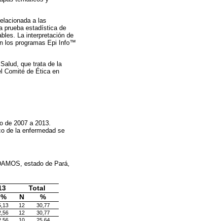
relacionada a las
 la prueba estadística de
ables. La interpretación de
ron los programas Epi Info™
Salud, que trata de la
l Comité de Ética en
do de 2007 a 2013.
co de la enfermedad se
el DAMOS, estado de Pará,
13
Total
%
N
%
5,13
12
30,77
2,56
12
30,77
2,56
10
25,64