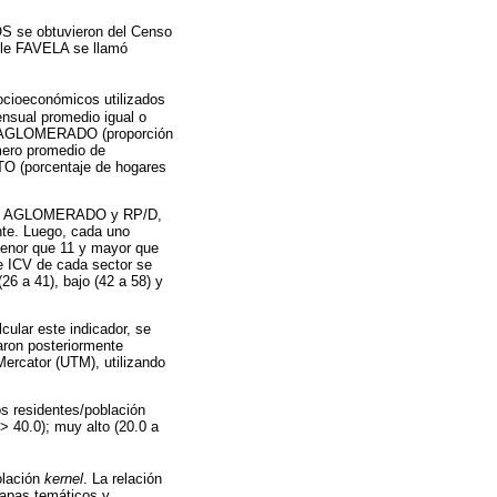
OS se obtuvieron del Censo
able FAVELA se llamó
socioeconómicos utilizados
nsual promedio igual o
s); AGLOMERADO (proporción
úmero promedio de
TO (porcentaje de hogares
NTA, AGLOMERADO y RP/D,
te. Luego, cada uno
 menor que 11 y mayor que
de ICV de cada sector se
(26 a 41), bajo (42 a 58) y
cular este indicador, se
aron posteriormente
Mercator (UTM), utilizando
s residentes/población
> 40.0); muy alto (20.0 a
polación
kernel
. La relación
apas temáticos y