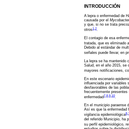
INTRODUCCIÓN
A lepra o enfermedad de H
causada por el
Mycobacter
y que, si no se trata pre
1
,
2
otros
.
El contagio de esa enferm
tratada, que es eliminado 
Debido al estándar de mult
señales puede llevar, en 
La lepra se ha mantenido 
Salud, en el año 2015, se 
mayores notificaciones, c
En este escenario epidemio
influenciada por variables
desfavorables de las pobla
frecuentemente presentes 
7
,
8
,
9
,
10
enfermedad
.
En el municipio paraense d
Así es que la enfermedad h
8
,
vigilancia epidemiológica
del referido Municipio, ha
su perfil epidemiológico, 
estudios sobre la distribuc