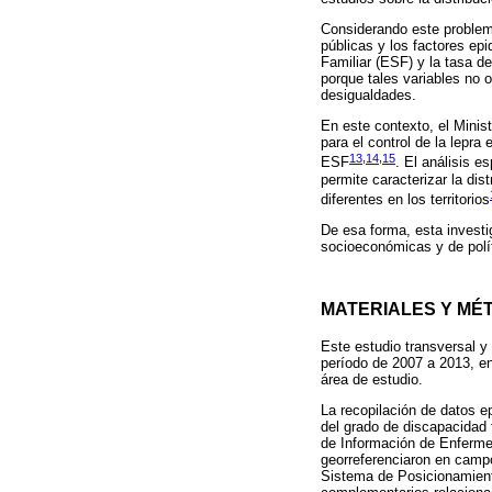
Considerando este problema,
públicas y los factores epi
Familiar (ESF) y la tasa d
porque tales variables no 
desigualdades.
En este contexto, el Minis
para el control de la lepra 
13
,
14
,
15
ESF
. El análisis e
permite caracterizar la di
diferentes en los territorios
De esa forma, esta investi
socioeconómicas y de polít
MATERIALES Y MÉ
Este estudio transversal y 
período de 2007 a 2013, en
área de estudio.
La recopilación de datos e
del grado de discapacidad 
de Información de Enferme
georreferenciaron en campo
Sistema de Posicionamient