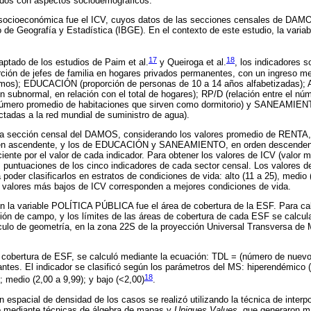
ados con aspectos sociodemográficos.
le socioeconómica fue el ICV, cuyos datos de las secciones censales de DAM
ño de Geografía y Estadística (IBGE). En el contexto de este estudio, la vari
17
18
daptado de los estudios de Paim et al.
y Queiroga et al.
, los indicadores 
ión de jefes de familia en hogares privados permanentes, con un ingreso me
ínimos); EDUCACIÓN (proporción de personas de 10 a 14 años alfabetizada
 subnormal, en relación con el total de hogares); RP/D (relación entre el n
 número promedio de habitaciones que sirven como dormitorio) y SANEAMIEN
ctadas a la red mundial de suministro de agua).
ada sección censal del DAMOS, considerando los valores promedio de RE
den ascendente, y los de EDUCACIÓN y SANEAMIENTO, en orden descenden
ciente por el valor de cada indicador. Para obtener los valores de ICV (valor
s puntuaciones de los cinco indicadores de cada sector censal. Los valores 
 poder clasificarlos en estratos de condiciones de vida: alto (11 a 25), medio 
s valores más bajos de ICV corresponden a mejores condiciones de vida.
on la variable POLÍTICA PÚBLICA fue el área de cobertura de la ESF. Para cal
ción de campo, y los límites de las áreas de cobertura de cada ESF se calcul
culo de geometría, en la zona 22S de la proyección Universal Transversa de 
 cobertura de ESF, se calculó mediante la ecuación: TDL = (número de nuevo
antes. El indicador se clasificó según los parámetros del MS: hiperendémico (
18
); medio (2,00 a 9,99); y bajo (<2,00)
.
ión espacial de densidad de los casos se realizó utilizando la técnica de inter
ó mediante técnicas de álgebra de mapas y
Uniques Values
, que generaron m