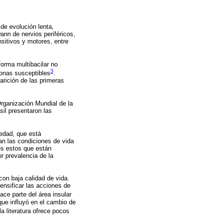
de evolución lenta,
wann de nervios periféricos,
itivos y motores, entre
orma multibacilar no
3
sonas susceptibles
.
arición de las primeras
rganización Mundial de la
il presentaron las
medad, que está
an las condiciones de vida
es estos que están
 prevalencia de la
on baja calidad de vida.
ensificar las acciones de
ace parte del área insular
que influyó en el cambio de
la literatura ofrece pocos