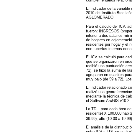
complementarios relacion
El indicador de la variab
2010 del Instituto Brasile
AGLOMERADO.
Para el cálculo del ICV, a
fueron: INGRESOS (proporc
inferior a dos salarios m
de hogares en aglomeración
residentes por hogar y el
con tuberías internas cone
El ICV se calculó para c
que se organizaron en or
recibió una puntuación cre
72), se hizo la suma de la
agruparon en cuartiles para
muy bajo (de 59 a 72). Lo
El indicador relacionado c
realizó una georreferencia
mediante la técnica de cál
el Software ArcGIS v10.2.
La TDL, para cada área de
residente) X 100.000 habit
39.99); alto (10.00 a 19.99
El análisis de la distribuc
entre ICV y TDL se analiz