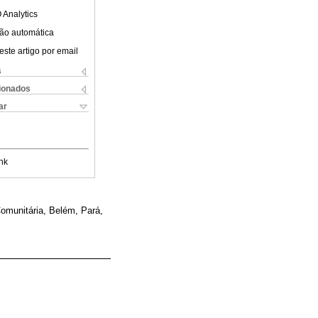
 Analytics
ão automática
este artigo por email
s
cionados
ar
nk
omunitária, Belém, Pará,