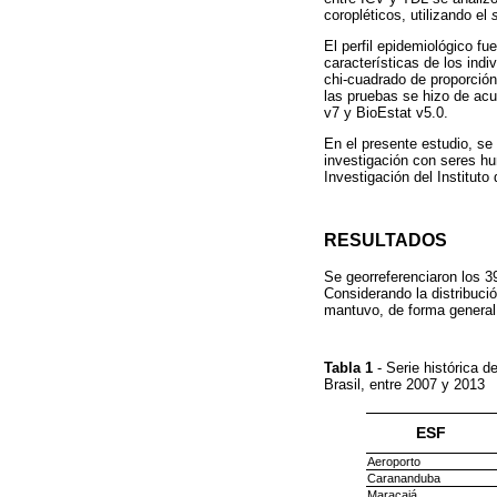
coropléticos, utilizando el
El perfil epidemiológico fu
características de los indiv
chi-cuadrado de proporción,
las pruebas se hizo de acu
v7 y BioEstat v5.0.
En el presente estudio, se
investigación con seres h
Investigación del Instituto
RESULTADOS
Se georreferenciaron los 3
Considerando la distribuci
mantuvo, de forma general,
Tabla 1
- Serie histórica 
Brasil, entre 2007 y 2013
ESF
Aeroporto
Carananduba
Maracajá