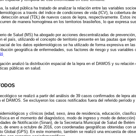
 la salud pública ha tratado de analizar la relación entre las variables soci
demiológicos a través del índice de condiciones de vida (ICV), la cobertura de
e detección anual (TDL) de nuevos casos de lepra, respectivamente. Estos ind
ocurren de manera homogénea en los territorios brasileños, lo que expresa sus
terio de Salud (MS) ha abogado por acciones descentralizadas de prevención,
en el país, utilizando el concepto de territorio presente en las pautas que rige
spacial de los datos epidemiológicos se ha utilizado de forma expresiva en l
stribución geográfica de enfermedades, sus factores de riesgo y sus variables
16
.
gación analizó la distribución espacial de la lepra en el DAMOS y su relación 
icas públicas en salud.
TODOS
ecológico se realizó a partir del análisis de 39 casos confirmados de lepra at
 el DAMOS. Se excluyeron los casos notificados fuera del referido período y 
pidemiológicos y clínicos (edad, sexo, área de residencia, educación, clasific
física en el momento del diagnóstico, modo de ingreso y modo de detección) 
dades de Notificación (Sinan), de la Secretaría Municipal de Salud de Belém
, de enero a octubre de 2016, con coordenadas geográficas obtenidas con un
o Global (GPS). En este momento, también se realizó una encuesta de obse