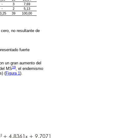
-
3
7,69
-
2
5,13
0,25
39
100,00
 cero, no resultante de
presentado fuerte
con un gran aumento del
19
 del MS
, el endemismo
s) (
Figura 1
).