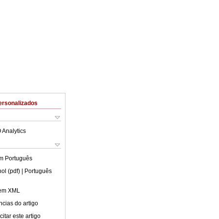
ersonalizados
 Analytics
em
Português
ol (pdf)
| Português
 em XML
cias do artigo
itar este artigo