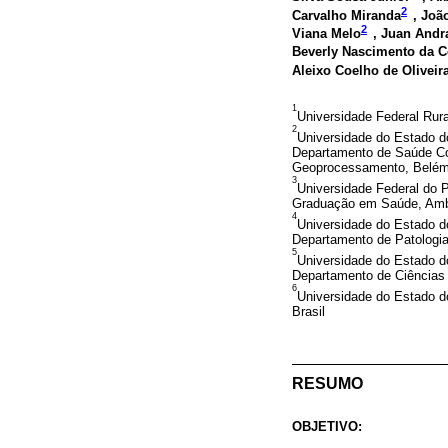
2
Carvalho Miranda
, Joã
2
Viana Melo
, Juan And
Beverly Nascimento da C
Aleixo Coelho de Oliveir
1
Universidade Federal Rura
2
Universidade do Estado d
Departamento de Saúde Com
Geoprocessamento, Belém,
3
Universidade Federal do P
Graduação em Saúde, Ambi
4
Universidade do Estado d
Departamento de Patologia
5
Universidade do Estado d
Departamento de Ciências
6
Universidade do Estado d
Brasil
RESUMO
OBJETIVO: