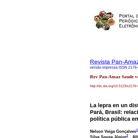
Revista Pan-Ama
versão impressa
ISSN
2176
Rev Pan-Amaz Saude vo
http://dx.doi.org/10.5123/s21
La lepra en un dis
Pará, Brasil: rela
política pública e
1
Nelson Veiga Gonçalves
2
Silva Sousa Júnior
, Al