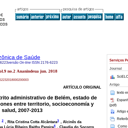
zônica de Saúde
Serviços P
-6223
versão On-line
ISSN
2176-6223
Journal
l.9 no.2 Ananindeua jun. 2018
SciELO
76-62232018000200003
Artigo
ARTÍCULO ORIGINAL
texto 
trito administrativo de Belém, estado de
Espanh
ciones entre territorio, socioeconomía y
(pdf)
n salud, 2007-2013
Artigo
Referên
2
3
, Rita Cristina Cotta Alcântara
, Alcinês da
4
Como c
ba Lúcia Ribeiro Raithy Pereira
, Claudia do Socorro