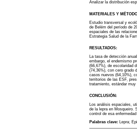
Analizar la distribución es
MATERIALES Y MÉTODO
Estudio transversal y ecol
de Belém del período de 20
espaciales de las relacione
Estrategia Salud de la Fam
RESULTADOS:
La tasa de detección anual
embargo, el endemismo prom
(66,67%), de escolaridad d
(74,36%), con cero grado d
casos nuevos (64,10%), co
territorios de las ESF, pr
tratamiento, estándar muy
CONCLUSIÓN:
Los análisis espaciales, ut
de la lepra en Mosqueiro. 
control de esa enfermedad 
Palabras clave:
Lepra; Epi