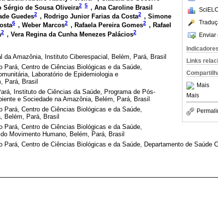
2
5
o Sérgio de Sousa Oliveira
, Ana Caroline Brasil
SciELO
2
2
rade Guedes
, Rodrigo Junior Farias da Costa
, Simone
Traduç
6
2
2
osta
, Weber Marcos
, Rafaela Pereira Gomes
, Rafael
2
2
a
, Vera Regina da Cunha Menezes Palácios
Enviar 
Indicadore
l da Amazônia, Instituto Ciberespacial, Belém, Pará, Brasil
Links rela
o Pará, Centro de Ciências Biológicas e da Saúde,
Compartilh
unitária, Laboratório de Epidemiologia e
 Pará, Brasil
Mais
ará, Instituto de Ciências da Saúde, Programa de Pós-
Mais
ente e Sociedade na Amazônia, Belém, Pará, Brasil
o Pará, Centro de Ciências Biológicas e da Saúde,
Permali
, Belém, Pará, Brasil
o Pará, Centro de Ciências Biológicas e da Saúde,
 do Movimento Humano, Belém, Pará, Brasil
o Pará, Centro de Ciências Biológicas e da Saúde, Departamento de Saúde C