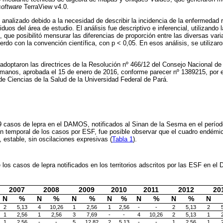
software
TerraView v4.0.
e analizado debido a la necesidad de describir la incidencia de la enfermedad 
iduos del área de estudio. El análisis fue descriptivo e inferencial, utilizando
 que posibilitó mensurar las diferencias de proporción entre las diversas vari
erdo con la convención científica, con p < 0,05. En esos análisis, se utiliza
 adoptaron las directrices de la Resolución nº 466/12 del Consejo Nacional de 
umanos, aprobada el 15 de enero de 2016, conforme parecer nº 1389215, por e
 de Ciencias de la Salud de la Universidad Federal de Pará.
9 casos de lepra en el DAMOS, notificados al Sinan de la Sesma en el perío
ón temporal de los casos por ESF, fue posible observar que el cuadro endémi
 estable, sin oscilaciones expresivas (
Tabla 1
).
de los casos de lepra notificados en los territorios adscritos por las ESF en 
2007
2008
2009
2010
2011
2012
20
N
%
N
%
N
%
N
%
N
%
N
%
N
2
5,13
4
10,26
1
2,56
1
2,56
-
-
2
5,13
2
1
2,56
1
2,56
3
7,69
-
-
4
10,26
2
5,13
1
1
2,56
-
-
5
12,82
2
5,13
-
-
1
2,56
1