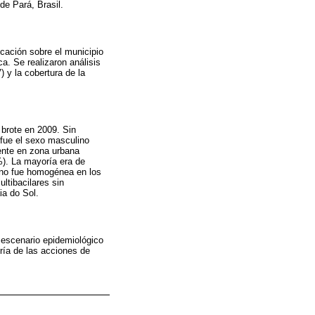
de Pará, Brasil.
icación sobre el municipio
a. Se realizaron análisis
) y la cobertura de la
 brote en 2009. Sin
 fue el sexo masculino
dente en zona urbana
%). La mayoría era de
 no fue homogénea en los
ltibacilares sin
a do Sol.
 escenario epidemiológico
ría de las acciones de