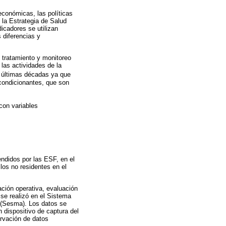
oeconómicas, las políticas
 la Estrategia de Salud
icadores se utilizan
 diferencias y
 tratamiento y monitoreo
n las actividades de la
as últimas décadas ya que
 condicionantes, que son
con variables
endidos por las ESF, en el
los no residentes en el
ación operativa, evaluación
se realizó en el Sistema
 (Sesma). Los datos se
 dispositivo de captura del
rvación de datos