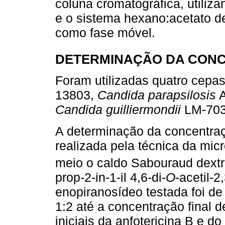
coluna cromatográfica, utiliza
e o sistema hexano:acetato de 
como fase móvel.
DETERMINAÇÃO DA CONCE
Foram utilizadas quatro cepa
13803,
Candida parapsilosis
A
Candida guilliermondii
LM-703
A determinação da concentraçã
realizada pela técnica da mic
meio o caldo Sabouraud dext
prop-2-in-1-il 4,6-di-
O
-acetil-2
enopiranosídeo testada foi de
1:2 até a concentração final 
iniciais da anfotericina B e 