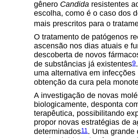
gênero
Candida
resistentes a
escolha, como é o caso dos de
mais prescritos para o tratam
O tratamento de patógenos re
ascensão nos dias atuais e f
descoberta de novos fármacos
9
de substâncias já existentes
uma alternativa em infecções 
obtenção da cura pela monoter
A investigação de novas molé
biologicamente, desponta com
terapêutica, possibilitando ex
propor novas estratégias de ag
11
determinados
. Uma grande 