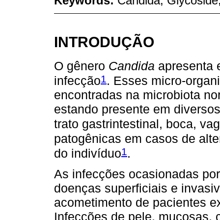
Keywords:
Candida; Glycoside;
INTRODUÇÃO
O gênero
Candida
apresenta e
1
infecção
. Esses micro-organ
encontradas na microbiota n
estando presente em diversos
trato gastrintestinal, boca, va
patogênicas em casos de alt
1
do indivíduo
.
As infecções ocasionadas po
doenças superficiais e invasi
acometimento de pacientes exp
Infecções de pele, mucosas, 