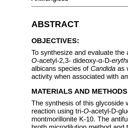
ABSTRACT
OBJECTIVES:
To synthesize and evaluate the a
O
-acetyl-2,3- dideoxy-α-D-
eryth
albicans species of
Candida
as w
activity when associated with a
MATERIALS AND METHODS
The synthesis of this glycoside 
reaction using tri-
O
-acetyl-D-glu
montmorillonite K-10. The antifu
broth microdilution method and 