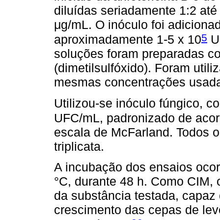
diluídas seriadamente 1:2 até
μg/mL. O inóculo foi adicion
5
aproximadamente 1-5 x 10
U
soluções foram preparadas c
(dimetilsulfóxido). Foram uti
mesmas concentrações usadas
Utilizou-se inóculo fúngico, 
UFC/mL, padronizado de acord
escala de McFarland. Todos o
triplicata.
A incubação dos ensaios oco
°C, durante 48 h. Como CIM, 
da substância testada, capaz d
crescimento das cepas de lev