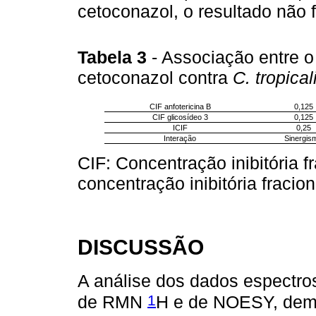
cetoconazol, o resultado não f
Tabela 3
- Associação entre o
cetoconazol contra
C. tropical
CIF anfotericina B
0,125
CIF glicosídeo 3
0,125
ICIF
0,25
Interação
Sinergis
CIF: Concentração inibitória fr
concentração inibitória fracion
DISCUSSÃO
A análise dos dados espectro
1
de RMN
H e de NOESY, demo