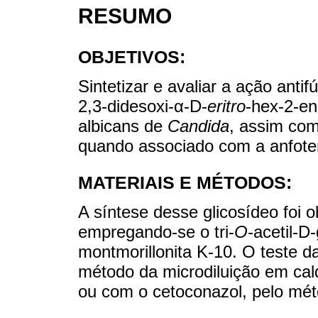
RESUMO
OBJETIVOS:
Sintetizar e avaliar a ação antifú
2,3-didesoxi-α-D-
eritro
-hex-2-en
albicans de
Candida
, assim com
quando associado com a anfoter
MATERIAIS E MÉTODOS:
A síntese desse glicosídeo foi o
empregando-se o tri-
O
-acetil-D-
montmorillonita K-10. O teste da
método da microdiluição em cal
ou com o cetoconazol, pelo mé