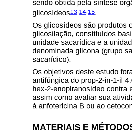
sendo obtida pela síntese org
,
,
13
14
15
glicosídeos
.
Os glicosídeos são produtos 
glicosilação, constituídos ba
unidade sacarídica e a unida
denominada glicona (grupo sa
sacarídico).
Os objetivos deste estudo fora
antifúngica do prop-2-in-1-il 4,
hex-2-enopiranosídeo contra 
assim como avaliar sua ativi
à anfotericina B ou ao cetoco
MATERIAIS E MÉTODO