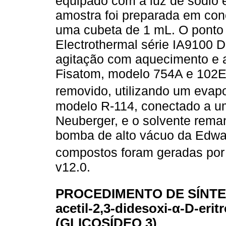
equipado com a luz de sódio
amostra foi preparada em co
uma cubeta de 1 mL. O ponto d
Electrothermal série IA9100 Di
agitação com aquecimento e 
Fisatom, modelo 754A e 102E,
removido, utilizando um evap
modelo R-114, conectado a 
Neuberger, e o solvente rema
bomba de alto vácuo da Edwa
compostos foram geradas po
v12.0.
PROCEDIMENTO DE SÍNTESE 
acetil-2,3-didesoxi-α-D-eri
(GLICOSÍDEO 3)