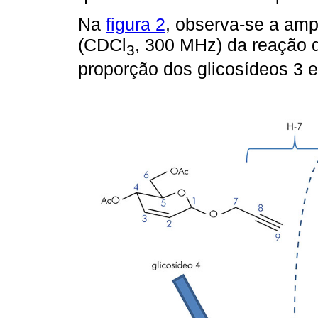
Na
figura 2
, observa-se a am
(CDCl
, 300 MHz) da reação d
3
proporção dos glicosídeos 3 e