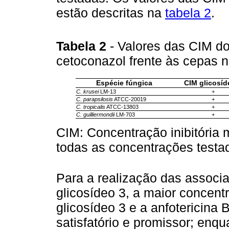
estão descritas na
tabela 2
.
Tabela 2
- Valores das CIM do
cetoconazol frente às cepas 
Espécie fúngica
CIM glicosíd
C. krusei
LM-13
+
C. parapsilosis
ATCC-20019
+
C. tropicalis
ATCC-13803
+
C. guilliermondii
LM-703
+
CIM: Concentração inibitória
todas as concentrações testa
Para a realização das associ
glicosídeo 3, a maior concent
glicosídeo 3 e a anfotericina 
satisfatório e promissor; enqu