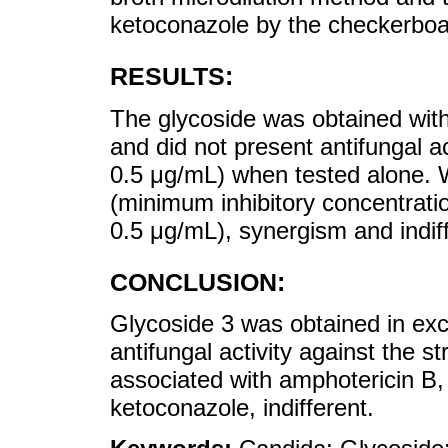
ketoconazole by the checkerbo
RESULTS:
The glycoside was obtained with 
and did not present antifungal ac
0.5 μg/mL) when tested alone.
(minimum inhibitory concentrat
0.5 μg/mL), synergism and indif
CONCLUSION:
Glycoside 3 was obtained in exce
antifungal activity against the s
associated with amphotericin B, 
ketoconazole, indifferent.