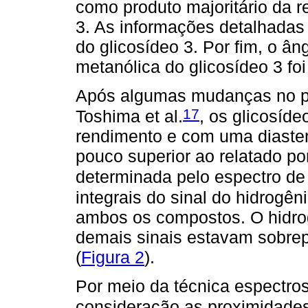
como produto majoritário da r
3. As informações detalhada
do glicosídeo 3. Por fim, o ân
metanólica do glicosídeo 3 foi 
Após algumas mudanças no pro
17
Toshima et al.
, os glicosíd
rendimento e com uma diaster
pouco superior ao relatado po
determinada pelo espectro 
integrais do sinal do hidrogê
ambos os compostos. O hidrog
demais sinais estavam sobrep
(
Figura 2
).
Por meio da técnica espectr
consideração as proximidade