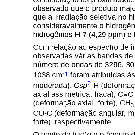
observado que o produto major
que a irradiação seletiva no 
consideravelmente o hidrogên
hidrogênios H-7 (4,29 ppm) e 
Com relação ao espectro de in
observadas várias bandas de 
número de ondas de 3296, 305
-
1
1038 cm
foram atribuídas às
2
moderada), C
sp
-H (deformaçã
axial assimétrica, fraca), C≡C
(deformação axial, forte), CH
3
CO-C (deformação angular, m
forte), respectivamente.
O ponto de fusão e o ângulo d