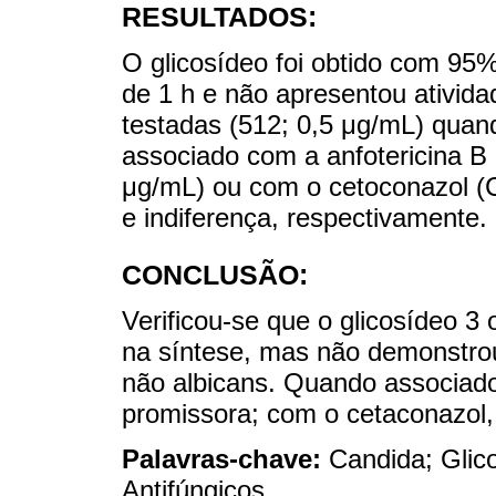
RESULTADOS:
O glicosídeo foi obtido com 95
de 1 h e não apresentou ativida
testadas (512; 0,5 μg/mL) qua
associado com a anfotericina B 
μg/mL) ou com o cetoconazol (
e indiferença, respectivamente.
CONCLUSÃO:
Verificou-se que o glicosídeo 3
na síntese, mas não demonstrou
não albicans. Quando associado 
promissora; com o cetaconazol, 
Palavras-chave:
Candida; Gli
Antifúngicos