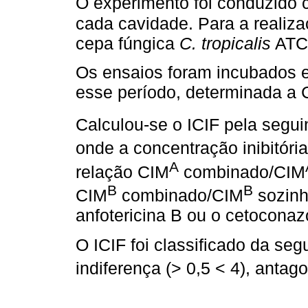
O experimento foi conduzido 
cada cavidade. Para a realiza
cepa fúngica
C. tropicalis
ATC
Os ensaios foram incubados e
esse período, determinada a 
Calculou-se o ICIF pela segui
onde a concentração inibitória
A
relação CIM
combinado/CIM
B
B
CIM
combinado/CIM
sozin
anfotericina B ou o cetoconaz
O ICIF foi classificado da seg
indiferença (> 0,5 < 4), antag