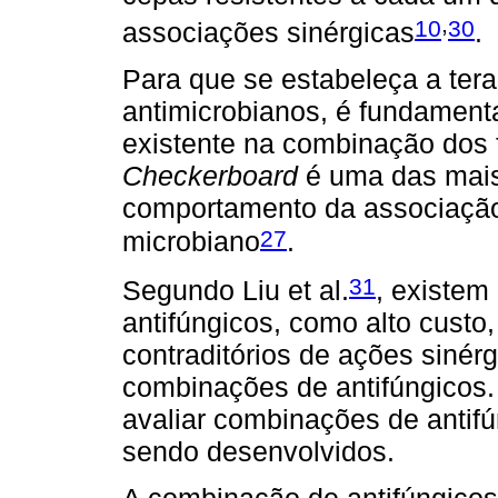
,
10
30
associações sinérgicas
.
Para que se estabeleça a ter
antimicrobianos, é fundament
existente na combinação dos 
Checkerboard
é uma das mais 
comportamento da associaç
27
microbiano
.
31
Segundo Liu et al.
, existem
antifúngicos, como alto custo,
contraditórios de ações siné
combinações de antifúngicos
avaliar combinações de antif
sendo desenvolvidos.