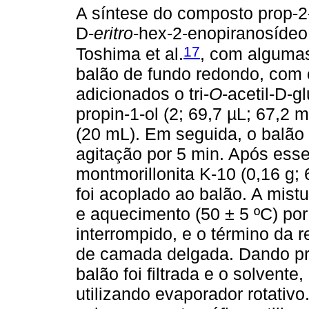
A síntese do composto prop-2-i
D-
eritro
-hex-2-enopiranosídeo 
17
Toshima et al.
, com alguma
balão de fundo redondo, com
adicionados o tri-
O
-acetil-D-g
propin-1-ol (2; 69,7 µL; 67,2
(20 mL). Em seguida, o balão 
agitação por 5 min. Após esse
montmorillonita K-10 (0,16 g;
foi acoplado ao balão. A mistu
e aquecimento (50 ± 5 ºC) por
interrompido, e o término da r
de camada delgada. Dando pr
balão foi filtrada e o solvent
utilizando evaporador rotativo