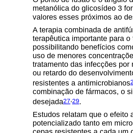
metanólica do glicosídeo 3 fo
valores esses próximos ao desc
A terapia combinada de antifú
terapêutica importante para o
possibilitando benefícios com
uso de menores concentrações
tratamento das infecções por
ou retardo do desenvolvimen
resistentes a antimicrobianos
combinação de fármacos, o si
,
27
29
desejada
.
Estudos relatam que o efeito 
potencializado tanto em micr
cepas resistentes a cada um 