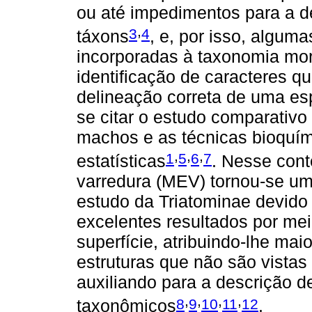
ou até impedimentos para a d
,
3
4
táxons
, e, por isso, algu
incorporadas à taxonomia morf
identificação de caracteres q
delineação correta de uma es
se citar o estudo comparativo
machos e as técnicas bioquím
,
,
,
1
5
6
7
estatísticas
. Nesse cont
varredura (MEV) tornou-se um
estudo da Triatominae devido
excelentes resultados por mei
superfície, atribuindo-lhe mai
estruturas que não são vistas
auxiliando para a descrição 
,
,
,
,
8
9
10
11
12
taxonômicos
.