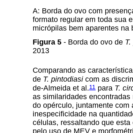
A: Borda do ovo com presença
formato regular em toda sua 
micrópilas bem aparentes na 
Figura 5
- Borda do ovo de
T.
2013
Comparando as característic
de
T. pintodiasi
com as discrim
11
de-Almeida et al.
para
T. ci
as similaridades encontradas 
do opérculo, juntamente com 
inespecificidade na quantida
células, ressaltando que esta
pelo uso de MEV e morfométr