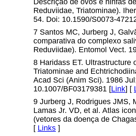
Descrição de ovos e ninfas d
Reduviidae, Triatominae). Iher
54. Doi: 10.1590/S0073-4721
7 Santos MC, Jurberg J, Galvã
comparativa do complexo sali
Reduviidae). Entomol Vect. 1
8 Haridass ET. Ultrastructure o
Triatominae and Echtrichodiin
Acad Sci (Anim Sci). 1986 Jul
10.1007/BF03179381 [
Link
] [
9 Jurberg J, Rodrigues JMS, M
Lamas Jr. VD, et al. Atlas ico
(vetores da doença de Chagas)
[
Links
]