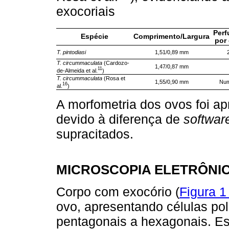
exocoriais
Perf
Espécie
Comprimento/Largura
por 
T. pintodiasi
1,51/0,89 mm
T. circummaculata
(Cardozo-
1,47/0,87 mm
11
de-Almeida et al.
)
T. circummaculata
(Rosa et
1,55/0,90 mm
Num
16
al.
)
A morfometria dos ovos foi ap
devido à diferença de
softwar
supracitados.
MICROSCOPIA ELETRÔNI
Corpo com exocório (
Figura 1
ovo, apresentando células po
pentagonais a hexagonais. E