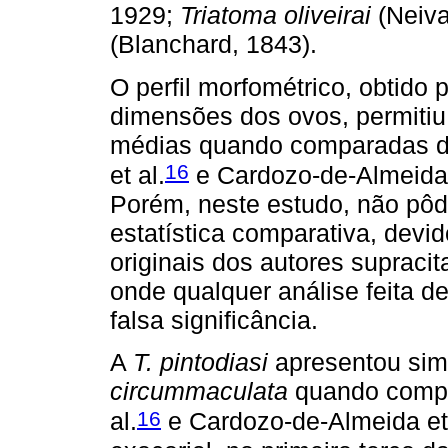
1929;
Triatoma oliveirai
(Neiva
(Blanchard, 1843).
O perfil morfométrico, obtido
dimensões dos ovos, permitiu
médias quando comparadas di
16
et al.
e Cardozo-de-Almeida 
Porém, neste estudo, não pôd
estatística comparativa, devi
originais dos autores suprac
onde qualquer análise feita d
falsa significância.
A
T. pintodiasi
apresentou sim
circummaculata
quando compa
16
al.
e Cardozo-de-Almeida et 