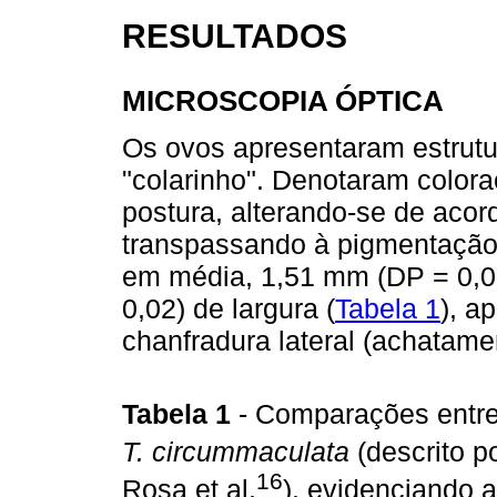
RESULTADOS
MICROSCOPIA ÓPTICA
Os ovos apresentaram estrutur
"colarinho". Denotaram color
postura, alterando-se de aco
transpassando à pigmentação
em média, 1,51 mm (DP = 0,0
0,02) de largura (
Tabela 1
), a
chanfradura lateral (achatamen
Tabela 1
- Comparações entr
T. circummaculata
(descrito p
16
Rosa et al.
), evidenciando a