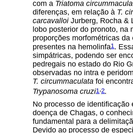
com a
Triatoma circummacula
diferenças, em relação à
T. c
carcavalloi
Jurberg, Rocha & 
lobo posterior do pronoto, na
proporções morfométricas da
1
presentes na hemolinfa
. Ess
simpátricas, podendo ser enc
pedregais no estado do Rio G
observadas no intra e peridom
T. circummaculata
foi encontr
,
1
2
Trypanosoma cruzi
.
No processo de identificação 
doença de Chagas, o conhec
fundamental para a delimitaçã
Devido ao processo de especi