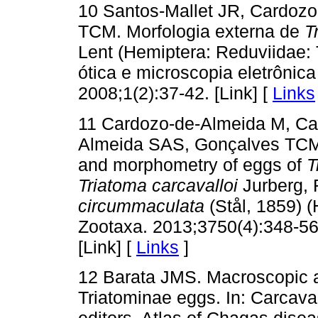
10 Santos-Mallet JR, Cardoz
TCM. Morfologia externa de
T
Lent (Hemiptera: Reduviidae: 
ótica e microscopia eletrônica
2008;1(2):37-42. [Link] [
Links
11 Cardozo-de-Almeida M, Cas
Almeida SAS, Gonçalves TCM, 
and morphometry of eggs of
T
Triatoma carcavalloi
Jurberg, 
circummaculata
(Stål, 1859) 
Zootaxa. 2013;3750(4):348-56
[Link] [
Links
]
12 Barata JMS. Macroscopic a
Triatominae eggs. In: Carcaval
editors. Atlas of Chagas disea