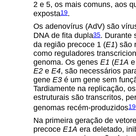
2 e 5, os mais comuns, aos qu
19
exposta
.
Os adenovírus (AdV) são vír
35
DNA de fita dupla
. Durante 
da região precoce 1 (
E1
) são
como reguladores transcricion
genoma. Os genes
E1
(
E1A
E2
e
E4
, são necessários par
gene
E3
é um gene sem função
Tardiamente na replicação, o
estruturais são transcritos, 
19
genomas recém-produzidos
Na primeira geração de vetor
precoce
E1A
era deletado, ini