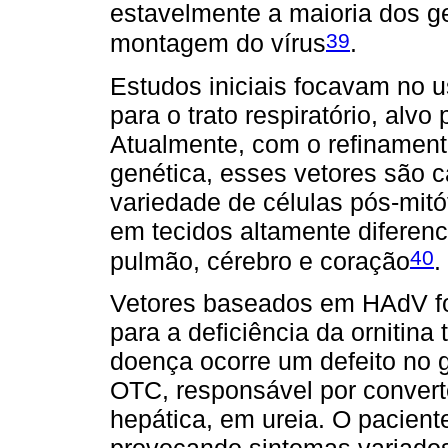
estavelmente a maioria dos ge
39
montagem do vírus
.
Estudos iniciais focavam no
para o trato respiratório, alvo
Atualmente, com o refinament
genética, esses vetores são 
variedade de células pós-mitó
em tecidos altamente diferen
40
pulmão, cérebro e coração
.
Vetores baseados em HAdV for
para a deficiência da ornitin
doença ocorre um defeito no
OTC, responsável por convert
hepática, em ureia. O pacien