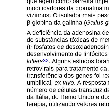
que agem como barreira impe
modificadores da cromatina i
vizinhos. O isolador mais pe
β-globina da galinha (
Gallus g
A deficiência da adenosina d
de substâncias tóxicas de meta
(trifosfatos de desoxiadenos
desenvolvimento de linfócitos 
32
killers
. Alguns estudos foram
retrovirais para tratamento d
transferência dos genes foi r
umbilical,
ex vivo
. A resposta 
número de células transduzid
da Itália, do Reino Unido e 
terapia, utilizando vetores ret