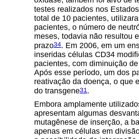
testes realizados nos Estado
total de 10 pacientes, utiliza
pacientes, o número de neutróf
meses, todavia não resultou e
34
prazo
. Em 2006, em um ensa
inseridas células CD34 modifi
pacientes, com diminuição de 
Após esse período, um dos pa
reativação da doença, o que 
31
do transgene
.
Embora amplamente utilizados
apresentam algumas desvanta
mutagênese de inserção, a ba
apenas em células em divisão.