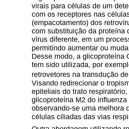
virais para células de um det
com os receptores nas célul
(empacotamento) dos retrovír
com substituição da proteína 
vírus diferente, em um proc
permitindo aumentar ou mudar
Desse modo, a glicoproteína G
tem sido utilizada, por exemp
retrovetores na transdução de
Visando redirecionar o tropis
epiteliais do trato respiratóri
glicoproteína M2 do influenza 
observando-se uma melhora d
células ciliadas das vias respi
Outra abordagem utilizando re