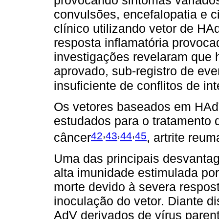
provocando sintomas variados
convulsões, encefalopatia e 
clínico utilizando vetor de HA
resposta inflamatória provoca
investigações revelaram que
aprovado, sub-registro de ev
insuficiente de conflitos de in
Os vetores baseados em HAd
estudados para o tratamento
,
,
,
42
43
44
45
câncer
, artrite reum
Uma das principais desvantag
alta imunidade estimulada por
morte devido à severa respost
inoculação do vetor. Diante 
AdV derivados de vírus paren