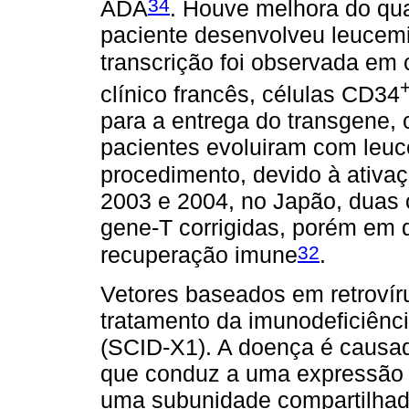
34
ADA
. Houve melhora do qu
paciente desenvolveu leucem
transcrição foi observada em 
clínico francês, células CD34
para a entrega do transgene, 
pacientes evoluiram com leuc
procedimento, devido à ativ
2003 e 2004, no Japão, duas 
gene-T corrigidas, porém em q
32
recuperação imune
.
Vetores baseados em retrovír
tratamento da imunodeficiênc
(SCID-X1). A doença é caus
que conduz a uma expressão 
uma subunidade compartilhada