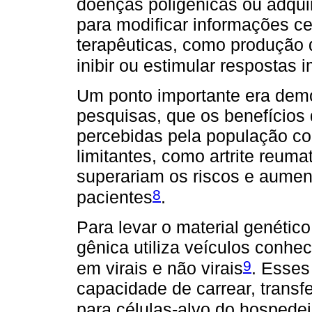
doenças poligênicas ou adquiri
para modificar informações ce
terapêuticas, como produção d
inibir ou estimular respostas 
Um ponto importante era demo
pesquisas, que os benefícios 
percebidas pela população c
limitantes, como artrite reuma
superariam os riscos e aumen
8
pacientes
.
Para levar o material genético
gênica utiliza veículos conhe
9
em virais e não virais
. Esses
capacidade de carrear, transf
para células-alvo do hospedei