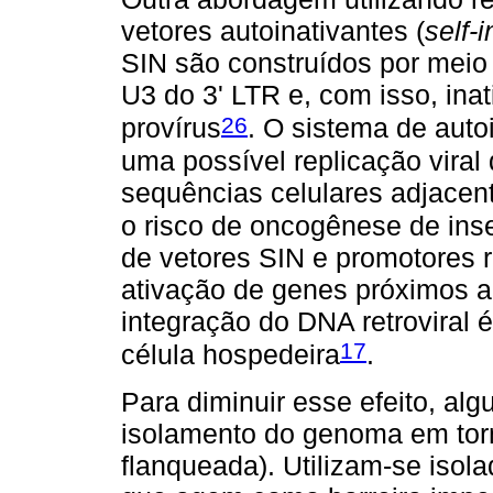
vetores autoinativantes (
self-
SIN são construídos por meio
U3 do 3' LTR e, com isso, in
26
provírus
. O sistema de auto
uma possível replicação viral
sequências celulares adjacent
o risco de oncogênese de ins
de vetores SIN e promotores r
ativação de genes próximos a
integração do DNA retroviral
17
célula hospedeira
.
Para diminuir esse efeito, al
isolamento do genoma em torn
flanqueada). Utilizam-se iso