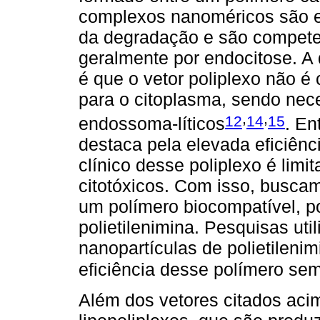
complexos nanoméricos são es
da degradação e são competen
geralmente por endocitose. A d
é que o vetor poliplexo não é
para o citoplasma, sendo nec
,
,
12
14
15
endossoma-líticos
. En
destaca pela elevada eficiênc
clínico desse poliplexo é limi
citotóxicos. Com isso, buscam
um polímero biocompatível, po
polietilenimina. Pesquisas ut
nanopartículas de polietilen
eficiência desse polímero sem
Além dos vetores citados aci