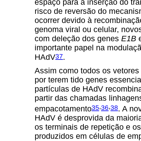
espaço para a inserção do tra
risco de reversão do mecanism
ocorrer devido à recombinaç
genoma viral ou celular, novo
com deleção dos genes
E1B
importante papel na modulaçã
37
HAdV
.
Assim como todos os vetores 
por terem tido genes essencia
partículas de HAdV recombina
partir das chamadas linhagens
,
,
35
36
38
empacotamento
. A no
HAdV é desprovida da maioria
os terminais de repetição e 
produzidos em células de e