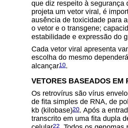
que diz respeito à segurança 
projeta um vetor viral, é impo
ausência de toxicidade para a
o vetor e o transgene; capacid
estabilidade e expressão do 
Cada vetor viral apresenta va
escolha do mesmo dependerá 
10
alcançar
.
VETORES BASEADOS EM 
Os retrovírus são vírus enve
de fita simples de RNA, de po
20
kb (kilobase)
. Após a entra
transcrito em uma fita dupla 
22
celular
. Todos os genomas r