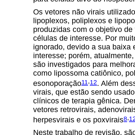
Os vetores não virais utilizad
lipoplexos, poliplexos e lipop
produzidas com o objetivo de 
células de interesse. Por muit
ignorado, devido a sua baixa 
interesse; porém, atualmente
são investigados para melhora
como lipossoma catiônico, pol
,
11
12
esonoporação
. Além des
virais, que estão sendo usad
clínicos de terapia gênica. D
vetores retrovirais, adenovira
,
8
1
herpesvirais e os poxvirais
Neste trabalho de revisão, s