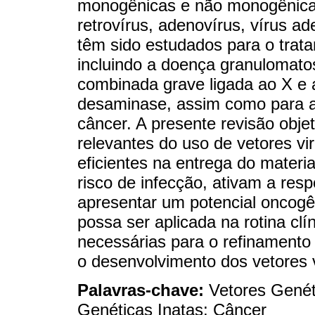
monogênicas e não monogênicas
retrovírus, adenovírus, vírus a
têm sido estudados para o tra
incluindo a doença granulomatos
combinada grave ligada ao X e 
desaminase, assim como para 
câncer. A presente revisão obje
relevantes do uso de vetores vi
eficientes na entrega do materia
risco de infecção, ativam a re
apresentar um potencial oncogên
possa ser aplicada na rotina clí
necessárias para o refinamento 
o desenvolvimento dos vetores v
Palavras-chave:
Vetores Genét
Genéticas Inatas; Câncer