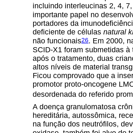
incluindo interleucinas 2, 4,
importante papel no desenvolv
portadores da imunodeficiên
deficiente de células
natural ki
26
não funcionais
. Em 2000, n
SCID-X1 foram submetidas à t
após o tratamento, duas cria
altos níveis de material tran
Ficou comprovado que a inserç
promotor proto-oncogene LM
desordenada do referido prom
A doença granulomatosa crôni
hereditária, autossômica, rec
na função dos neutrófilos, d
oxidase, também foi alvo de t