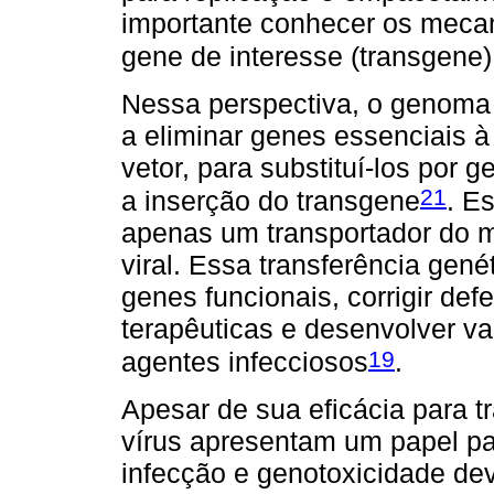
importante conhecer os mecan
gene de interesse (transgene)
Nessa perspectiva, o genoma 
a eliminar genes essenciais à
vetor, para substituí-los por 
21
a inserção do transgene
. E
apenas um transportador do ma
viral. Essa transferência gené
genes funcionais, corrigir def
terapêuticas e desenvolver v
19
agentes infecciosos
.
Apesar de sua eficácia para tr
vírus apresentam um papel pa
infecção e genotoxicidade de