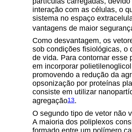
partículas carregadas, devido
interação com as células, o q
sistema no espaço extracelul
vantagens de maior segurança
Como desvantagem, os vetore
sob condições fisiológicas, o
de vida. Para contornar esse
em incorporar polietilenoglicol
promovendo a redução da agr
opsonização por proteínas pl
consiste em utilizar nanopartíc
13
agregação
.
O segundo tipo de vetor não vi
A maioria dos poliplexos con
formado entre um polímero ca