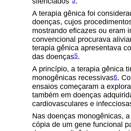
silenciados"
.
A terapia gênica foi considera
doenças, cujos procedimentos
mostrando eficazes ou eram i
convencional procurava aliviar
terapia gênica apresentava co
5
das doenças
.
A princípio, a terapia gênica 
6
monogênicas recessivas
. C
ensaios começaram a explorar
também em doenças adquirid
cardiovasculares e infecciosa
Nas doenças monogênicas, a t
cópia de um gene funcional pa