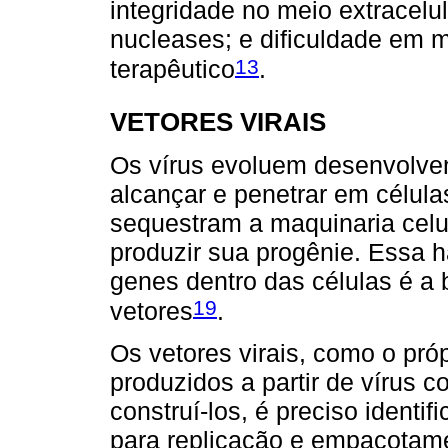
integridade no meio extracelu
nucleases; e dificuldade em 
13
terapêutico
.
VETORES VIRAIS
Os vírus evoluem desenvolven
alcançar e penetrar em célula
sequestram a maquinaria celu
produzir sua progênie. Essa h
genes dentro das células é a
19
vetores
.
Os vetores virais, como o pró
produzidos a partir de víru
construí-los, é preciso identi
para replicação e empacotam