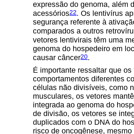
expressão do genoma, além d
22
acessórios
. Os lentivírus a
segurança referente à ativaç
comparados a outros retrovír
vetores lentivirais têm uma m
genoma do hospedeiro em loc
20
causar câncer
.
É importante ressaltar que os 
comportamentos diferentes co
células não divisíveis, como n
musculares, os vetores mant
integrada ao genoma do hosp
de divisão, os vetores se int
duplicados com o DNA do hos
risco de oncogênese, mesmo 