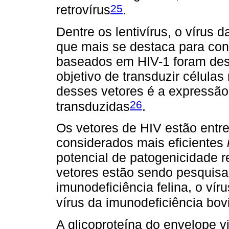
25
retrovírus
.
Dentre os lentivírus, o vírus
que mais se destaca para con
baseados em HIV-1 foram des
objetivo de transduzir célula
desses vetores é a expressão
26
transduzidas
.
Os vetores de HIV estão entr
considerados mais eficientes
potencial de patogenicidade r
vetores estão sendo pesquisa
imunodeficiência felina, o vír
vírus da imunodeficiência bov
A glicoproteína do envelope vi