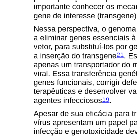
importante conhecer os mecan
gene de interesse (transgene)
Nessa perspectiva, o genoma 
a eliminar genes essenciais à
vetor, para substituí-los por 
21
a inserção do transgene
. E
apenas um transportador do ma
viral. Essa transferência gené
genes funcionais, corrigir def
terapêuticas e desenvolver v
19
agentes infecciosos
.
Apesar de sua eficácia para tr
vírus apresentam um papel pa
infecção e genotoxicidade de