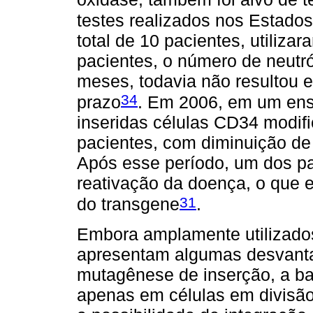
testes realizados nos Estado
total de 10 pacientes, utiliza
pacientes, o número de neutróf
meses, todavia não resultou e
34
prazo
. Em 2006, em um ensa
inseridas células CD34 modifi
pacientes, com diminuição de 
Após esse período, um dos pa
reativação da doença, o que 
31
do transgene
.
Embora amplamente utilizados
apresentam algumas desvanta
mutagênese de inserção, a ba
apenas em células em divisão.