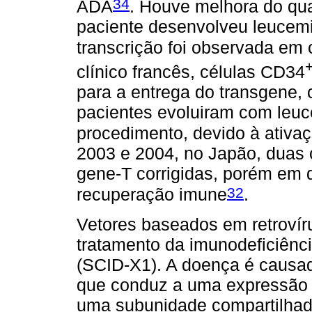
34
ADA
. Houve melhora do qu
paciente desenvolveu leucem
transcrição foi observada em 
clínico francês, células CD34
para a entrega do transgene, 
pacientes evoluiram com leuc
procedimento, devido à ativ
2003 e 2004, no Japão, duas 
gene-T corrigidas, porém em q
32
recuperação imune
.
Vetores baseados em retrovír
tratamento da imunodeficiênc
(SCID-X1). A doença é caus
que conduz a uma expressão 
uma subunidade compartilhada