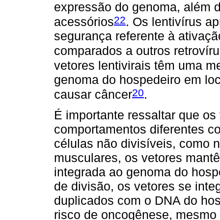
expressão do genoma, além d
22
acessórios
. Os lentivírus a
segurança referente à ativaç
comparados a outros retrovír
vetores lentivirais têm uma m
genoma do hospedeiro em loc
20
causar câncer
.
É importante ressaltar que os 
comportamentos diferentes co
células não divisíveis, como n
musculares, os vetores mant
integrada ao genoma do hosp
de divisão, os vetores se int
duplicados com o DNA do hos
risco de oncogênese, mesmo 