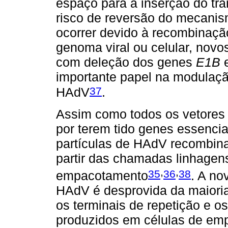
espaço para a inserção do tra
risco de reversão do mecanism
ocorrer devido à recombinaç
genoma viral ou celular, novo
com deleção dos genes
E1B
importante papel na modulaçã
37
HAdV
.
Assim como todos os vetores 
por terem tido genes essencia
partículas de HAdV recombina
partir das chamadas linhagens
,
,
35
36
38
empacotamento
. A no
HAdV é desprovida da maioria
os terminais de repetição e 
produzidos em células de e