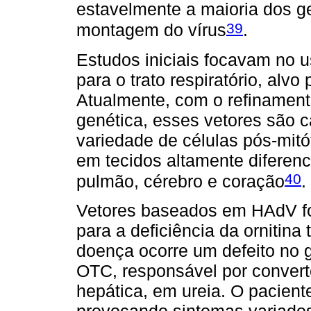
estavelmente a maioria dos ge
39
montagem do vírus
.
Estudos iniciais focavam no
para o trato respiratório, alvo
Atualmente, com o refinament
genética, esses vetores são 
variedade de células pós-mitó
em tecidos altamente diferen
40
pulmão, cérebro e coração
.
Vetores baseados em HAdV for
para a deficiência da ornitin
doença ocorre um defeito no
OTC, responsável por convert
hepática, em ureia. O pacien