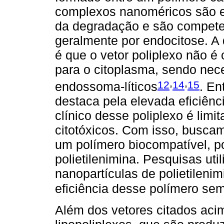
complexos nanoméricos são es
da degradação e são competen
geralmente por endocitose. A d
é que o vetor poliplexo não é
para o citoplasma, sendo nec
,
,
12
14
15
endossoma-líticos
. En
destaca pela elevada eficiênc
clínico desse poliplexo é limi
citotóxicos. Com isso, buscam
um polímero biocompatível, po
polietilenimina. Pesquisas ut
nanopartículas de polietilen
eficiência desse polímero sem
Além dos vetores citados aci