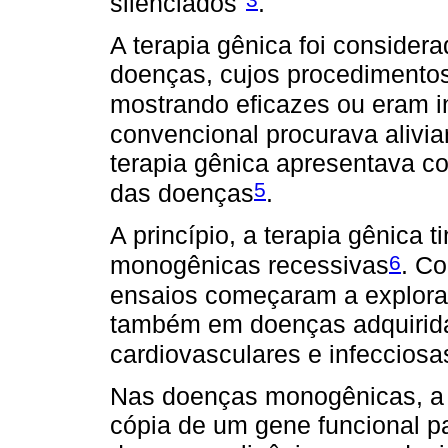
silenciados"
.
A terapia gênica foi considera
doenças, cujos procedimentos
mostrando eficazes ou eram i
convencional procurava aliviar
terapia gênica apresentava co
5
das doenças
.
A princípio, a terapia gênica 
6
monogênicas recessivas
. C
ensaios começaram a explorar
também em doenças adquirid
cardiovasculares e infecciosa
Nas doenças monogênicas, a t
cópia de um gene funcional pa