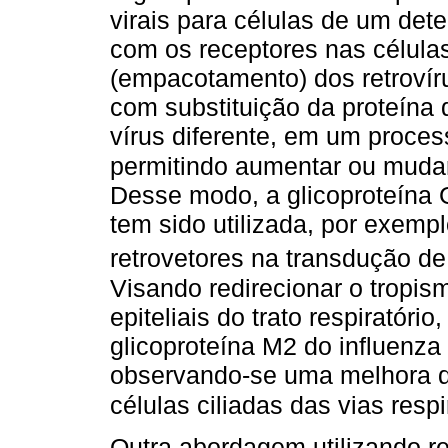
virais para células de um det
com os receptores nas célul
(empacotamento) dos retrovír
com substituição da proteína 
vírus diferente, em um proc
permitindo aumentar ou mudar
Desse modo, a glicoproteína G
tem sido utilizada, por exemp
retrovetores na transdução de
Visando redirecionar o tropis
epiteliais do trato respiratóri
glicoproteína M2 do influenza 
observando-se uma melhora d
células ciliadas das vias respi
Outra abordagem utilizando re