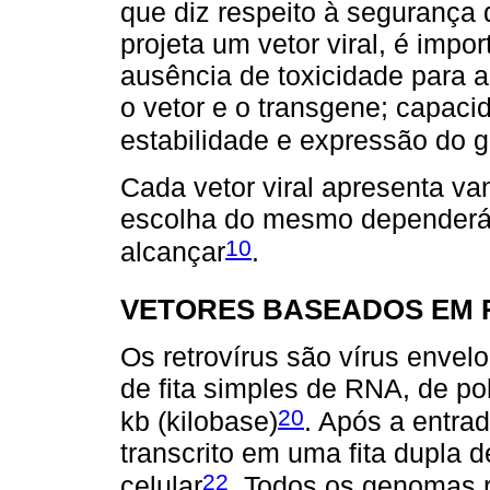
que diz respeito à segurança 
projeta um vetor viral, é impo
ausência de toxicidade para a
o vetor e o transgene; capacid
estabilidade e expressão do 
Cada vetor viral apresenta va
escolha do mesmo dependerá 
10
alcançar
.
VETORES BASEADOS EM 
Os retrovírus são vírus enve
de fita simples de RNA, de po
20
kb (kilobase)
. Após a entra
transcrito em uma fita dupla 
22
celular
. Todos os genomas r