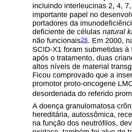
incluindo interleucinas 2, 4,
importante papel no desenvolv
portadores da imunodeficiên
deficiente de células
natural ki
26
não funcionais
. Em 2000, n
SCID-X1 foram submetidas à t
após o tratamento, duas cria
altos níveis de material tran
Ficou comprovado que a inserç
promotor proto-oncogene LM
desordenada do referido prom
A doença granulomatosa crôni
hereditária, autossômica, rec
na função dos neutrófilos, d
oxidase, também foi alvo de t