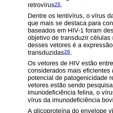
25
retrovírus
.
Dentre os lentivírus, o vírus
que mais se destaca para con
baseados em HIV-1 foram des
objetivo de transduzir célula
desses vetores é a expressão
26
transduzidas
.
Os vetores de HIV estão entr
considerados mais eficientes
potencial de patogenicidade r
vetores estão sendo pesquisa
imunodeficiência felina, o vír
vírus da imunodeficiência bov
A glicoproteína do envelope vi