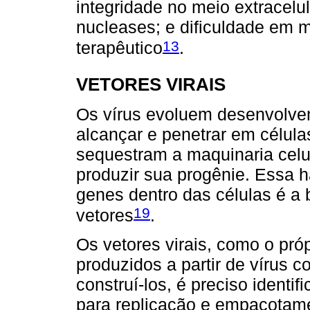
integridade no meio extracelu
nucleases; e dificuldade em 
13
terapêutico
.
VETORES VIRAIS
Os vírus evoluem desenvolven
alcançar e penetrar em célula
sequestram a maquinaria celu
produzir sua progênie. Essa h
genes dentro das células é a
19
vetores
.
Os vetores virais, como o pró
produzidos a partir de víru
construí-los, é preciso identi
para replicação e empacotam