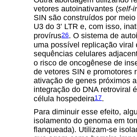
vetores autoinativantes (
self-
SIN são construídos por meio
U3 do 3' LTR e, com isso, in
26
provírus
. O sistema de auto
uma possível replicação viral
sequências celulares adjacent
o risco de oncogênese de ins
de vetores SIN e promotores r
ativação de genes próximos a
integração do DNA retroviral
17
célula hospedeira
.
Para diminuir esse efeito, al
isolamento do genoma em torn
flanqueada). Utilizam-se iso