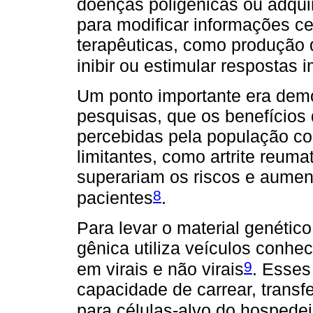
doenças poligênicas ou adquiri
para modificar informações ce
terapêuticas, como produção d
inibir ou estimular respostas 
Um ponto importante era demo
pesquisas, que os benefícios 
percebidas pela população c
limitantes, como artrite reuma
superariam os riscos e aumen
8
pacientes
.
Para levar o material genético
gênica utiliza veículos conhe
9
em virais e não virais
. Esses
capacidade de carrear, transf
para células-alvo do hospedei