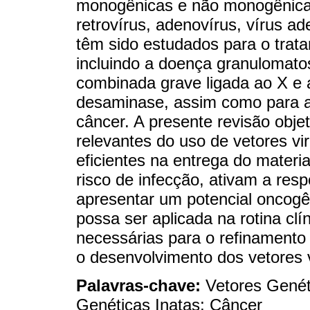
monogênicas e não monogênicas
retrovírus, adenovírus, vírus a
têm sido estudados para o tra
incluindo a doença granulomatos
combinada grave ligada ao X e 
desaminase, assim como para 
câncer. A presente revisão obje
relevantes do uso de vetores vi
eficientes na entrega do materia
risco de infecção, ativam a re
apresentar um potencial oncogên
possa ser aplicada na rotina clí
necessárias para o refinamento 
o desenvolvimento dos vetores v
Palavras-chave:
Vetores Genét
Genéticas Inatas; Câncer