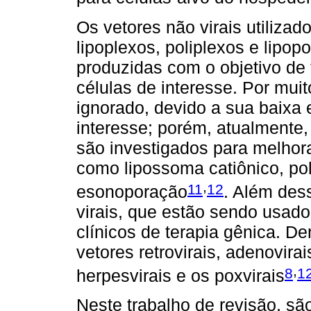
Os vetores não virais utilizad
lipoplexos, poliplexos e lipop
produzidas com o objetivo de 
células de interesse. Por muit
ignorado, devido a sua baixa 
interesse; porém, atualmente
são investigados para melhora
como lipossoma catiônico, pol
,
11
12
esonoporação
. Além des
virais, que estão sendo usad
clínicos de terapia gênica. D
vetores retrovirais, adenovira
,
8
1
herpesvirais e os poxvirais
Neste trabalho de revisão, s