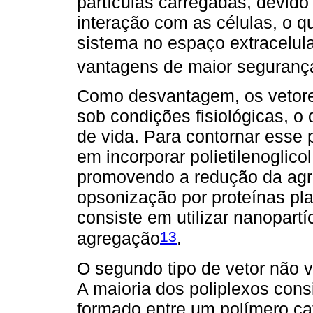
partículas carregadas, devido
interação com as células, o q
sistema no espaço extracelul
vantagens de maior segurança
Como desvantagem, os vetore
sob condições fisiológicas, o
de vida. Para contornar esse
em incorporar polietilenoglicol
promovendo a redução da agr
opsonização por proteínas pl
consiste em utilizar nanopartíc
13
agregação
.
O segundo tipo de vetor não vi
A maioria dos poliplexos con
formado entre um polímero ca