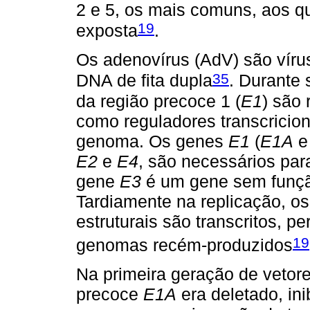
2 e 5, os mais comuns, aos qu
19
exposta
.
Os adenovírus (AdV) são vír
35
DNA de fita dupla
. Durante 
da região precoce 1 (
E1
) são
como reguladores transcricion
genoma. Os genes
E1
(
E1A
E2
e
E4
, são necessários par
gene
E3
é um gene sem função
Tardiamente na replicação, o
estruturais são transcritos, 
19
genomas recém-produzidos
Na primeira geração de vetor
precoce
E1A
era deletado, ini