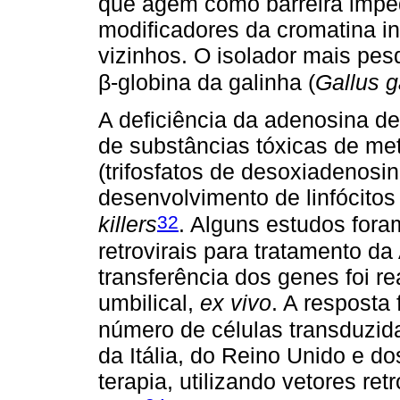
que agem como barreira impe
modificadores da cromatina i
vizinhos. O isolador mais pe
β-globina da galinha (
Gallus g
A deficiência da adenosina d
de substâncias tóxicas de meta
(trifosfatos de desoxiadenos
desenvolvimento de linfócitos 
32
killers
. Alguns estudos foram
retrovirais para tratamento d
transferência dos genes foi r
umbilical,
ex vivo
. A resposta 
número de células transduzid
da Itália, do Reino Unido e 
terapia, utilizando vetores ret