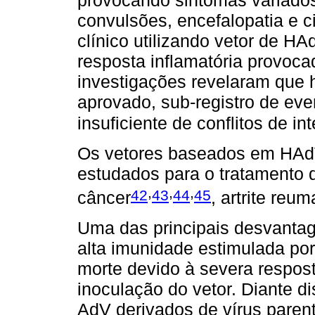
provocando sintomas variados
convulsões, encefalopatia e 
clínico utilizando vetor de HA
resposta inflamatória provoca
investigações revelaram que
aprovado, sub-registro de ev
insuficiente de conflitos de in
Os vetores baseados em HAd
estudados para o tratamento
,
,
,
42
43
44
45
câncer
, artrite reum
Uma das principais desvantag
alta imunidade estimulada por
morte devido à severa respost
inoculação do vetor. Diante 
AdV derivados de vírus paren