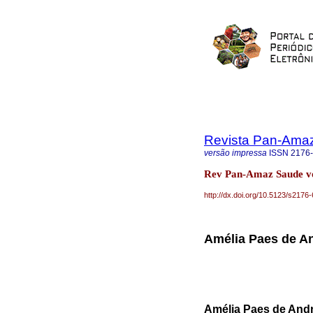
Revista Pan-Ama
versão impressa
ISSN
2176
Rev Pan-Amaz Saude vo
http://dx.doi.org/10.5123/s21
Amélia Paes de A
Amélia Paes de And