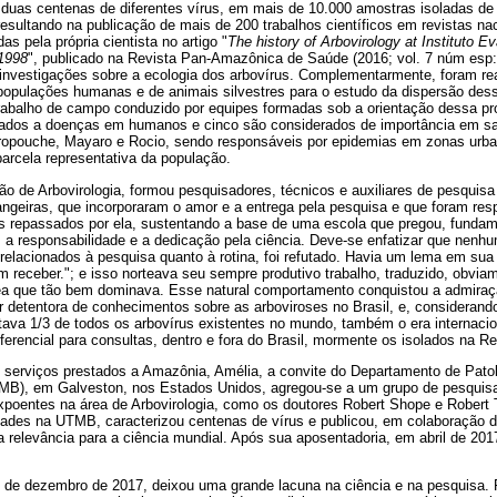
 duas centenas de diferentes vírus, em mais de 10.000 amostras isoladas de
resultando na publicação de mais de 200 trabalhos científicos em revistas nac
s pela própria cientista no artigo "
The history of Arbovirology at Instituto 
 1998
", publicado na Revista Pan-Amazônica de Saúde (2016; vol. 7 núm esp:
 investigações sobre a ecologia dos arbovírus. Complementarmente, foram re
 populações humanas e de animais silvestres para o estudo da dispersão des
trabalho de campo conduzido por equipes formadas sob a orientação dessa pro
ciados a doenças em humanos e cinco são considerados de importância em s
opouche, Mayaro e Rocio, sendo responsáveis por epidemias em zonas urbana
arcela representativa da população.
o de Arbovirologia, formou pesquisadores, técnicos e auxiliares de pesquisa
trangeiras, que incorporaram o amor e a entrega pela pesquisa e que foram res
 repassados por ela, sustentando a base de uma escola que pregou, fundam
 a responsabilidade e a dedicação pela ciência. Deve-se enfatizar que nenh
 relacionados à pesquisa quanto à rotina, foi refutado. Havia um lema em su
m receber."; e isso norteava seu sempre produtivo trabalho, traduzido, obvia
ea que tão bem dominava. Esse natural comportamento conquistou a admiraç
r detentora de conhecimentos sobre as arboviroses no Brasil, e, considerando
tava 1/3 de todos os arbovírus existentes no mundo, também o era internaci
erencial para consultas, dentro e fora do Brasil, mormente os isolados na 
serviços prestados a Amazônia, Amélia, a convite do Departamento de Patolo
MB), em Galveston, nos Estados Unidos, agregou-se a um grupo de pesquisa
xpoentes na área de Arbovirologia, como os doutores Robert Shope e Robert
idades na UTMB, caracterizou centenas de vírus e publicou, em colaboração d
lta relevância para a ciência mundial. Após sua aposentadoria, em abril de 201
 de dezembro de 2017, deixou uma grande lacuna na ciência e na pesquisa. 