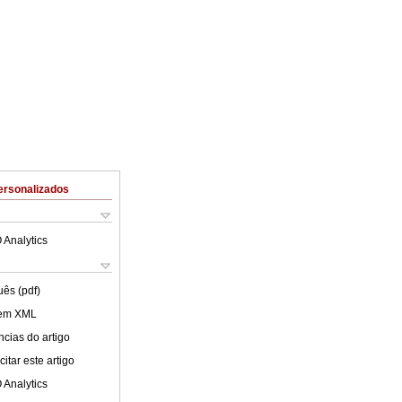
ersonalizados
 Analytics
uês (pdf)
 em XML
cias do artigo
itar este artigo
 Analytics