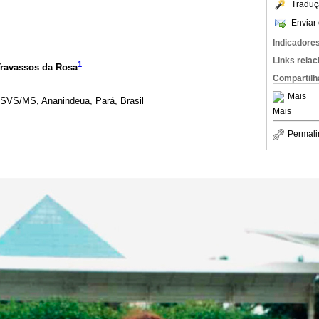
Traduç
Enviar 
Indicadore
Links rela
1
Travassos da Rosa
Compartilh
Mais
/SVS/MS, Ananindeua, Pará, Brasil
Mais
Permali