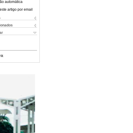
ão automática
este artigo por email
s
cionados
ar
nk