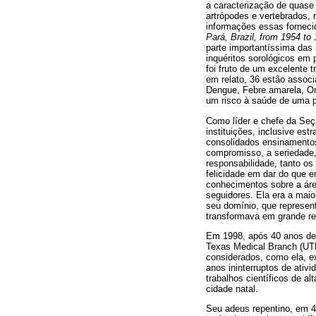
a caracterização de quase
artrópodes e vertebrados, 
informações essas fornecida
Pará, Brazil, from 1954 to
parte importantíssima das
inquéritos sorológicos em
foi fruto de um excelente 
em relato, 36 estão asso
Dengue, Febre amarela, Or
um risco à saúde de uma p
Como líder e chefe da Seçã
instituições, inclusive es
consolidados ensinamentos
compromisso, a seriedade,
responsabilidade, tanto os
felicidade em dar do que e
conhecimentos sobre a ár
seguidores. Ela era a maio
seu domínio, que represen
transformava em grande ref
Em 1998, após 40 anos de 
Texas Medical Branch (UT
considerados, como ela, e
anos ininterruptos de ativ
trabalhos científicos de a
cidade natal.
Seu adeus repentino, em 4