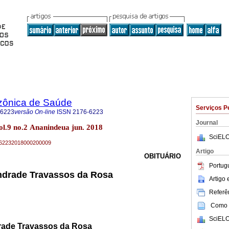
zônica de Saúde
Serviços P
-6223
versão On-line
ISSN
2176-6223
Journal
l.9 no.2 Ananindeua jun. 2018
SciELO
76-62232018000200009
Artigo
OBITUÁRIO
Portug
ndrade Travassos da Rosa
Artigo
Referên
Como c
SciELO
rade Travassos da Rosa