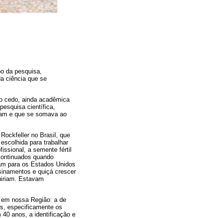
po da pesquisa,
da ciência que se
to cedo, ainda acadêmica
esquisa científica,
avam e que se somava ao
Rockfeller no Brasil, que
scolhida para trabalhar
ssional, a semente fértil
continuados quando
am para os Estados Unidos
nsinamentos e quiçá crescer
uiriam. Estavam
o em nossa Região: a de
s, especificamente os
40 anos, a identificação e