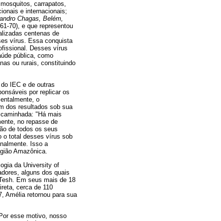
 mosquitos, carrapatos,
ionais e internacionais;
Evandro Chagas, Belém,
61-70), e que representou
alizadas centenas de
ses vírus. Essa conquista
fissional. Desses vírus
aúde pública, como
s ou rurais, constituindo
 do IEC e de outras
ponsáveis por replicar os
entalmente, o
um dos resultados sob sua
a caminhada: "Há mais
mente, no repasse de
ão de todos os seus
 o total desses vírus sob
onalmente. Isso a
Região Amazônica.
gia da University of
dores, alguns dos quais
 Tesh. Em seus mais de 18
ireta, cerca de 110
7, Amélia retornou para sua
Por esse motivo, nosso