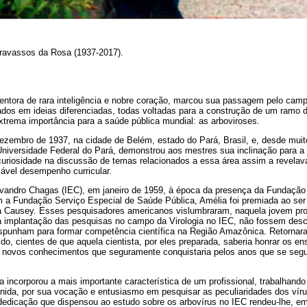
ravassos da Rosa (1937-2017).
entora de rara inteligência e nobre coração, marcou sua passagem pelo cam
çados em ideias diferenciadas, todas voltadas para a construção de um ramo 
xtrema importância para a saúde pública mundial: as arboviroses.
zembro de 1937, na cidade de Belém, estado do Pará, Brasil, e, desde mui
niversidade Federal do Pará, demonstrou aos mestres sua inclinação para a p
 curiosidade na discussão de temas relacionados a essa área assim a revel
ável desempenho curricular.
Evandro Chagas (IEC), em janeiro de 1959, à época da presença da Fundação 
a Fundação Serviço Especial de Saúde Pública, Amélia foi premiada ao ser e
ta Causey. Esses pesquisadores americanos vislumbraram, naquela jovem profi
a implantação das pesquisas no campo da Virologia no IEC, não fossem des
spunham para formar competência científica na Região Amazônica. Retornar
do, cientes de que aquela cientista, por eles preparada, saberia honrar os e
e novos conhecimentos que seguramente conquistaria pelos anos que se seg
 incorporou a mais importante característica de um profissional, trabalhand
ida, por sua vocação e entusiasmo em pesquisar as peculiaridades dos víru
dedicação que dispensou ao estudo sobre os arbovírus no IEC rendeu-lhe, em 