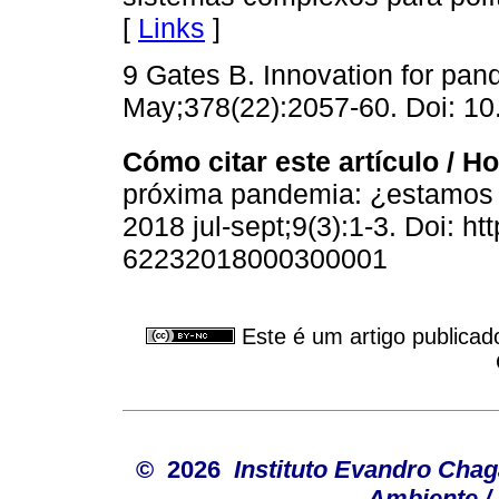
[
Links
]
9 Gates B. Innovation for pa
May;378(22):2057-60. Doi: 1
Cómo citar este artículo / How
próxima pandemia: ¿estamos
2018 jul-sept;9(3):1-3. Doi: ht
62232018000300001
Este é um artigo publicad
© 2026
Instituto Evandro Chag
Ambiente / 