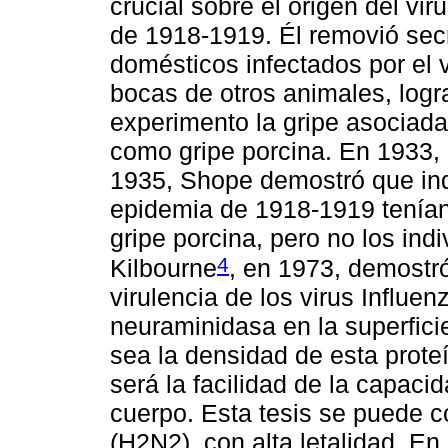
crucial sobre el origen del vi
de 1918-1919. Él removió sec
domésticos infectados por el v
bocas de otros animales, logra
experimento la gripe asociada
como gripe porcina. En 1933, e
1935, Shope demostró que ind
epidemia de 1918-1919 tenían 
gripe porcina, pero no los in
4
Kilbourne
, en 1973, demostró
virulencia de los virus Influen
neuraminidasa en la superficie
sea la densidad de esta proteí
será la facilidad de la capaci
cuerpo. Esta tesis se puede 
(H2N2), con alta letalidad. E