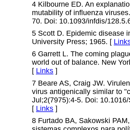
4 Kilbourne ED. An explanatio
mutability of influenza viruse
70. Doi: 10.1093/infdis/128.5.
5 Scott D. Epidemic disease 
University Press; 1965. [
Link
6 Garrett L. The coming plagu
world out of balance. New Yor
[
Links
]
7 Beare AS, Craig JW. Virule
virus antigenically similar to 
Jul;2(7975):4-5. Doi: 10.101
[
Links
]
8 Furtado BA, Sakowski PAM,
sistemas complexos para polít