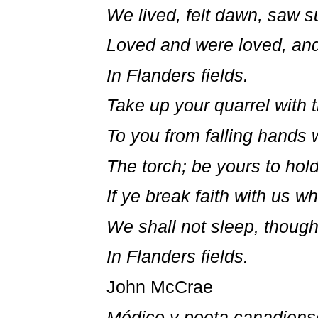
We lived, felt dawn, saw s
Loved and were loved, and
In Flanders fields.
Take up your quarrel with t
To you from falling hands 
The torch; be yours to hold 
If ye break faith with us w
We shall not sleep, thoug
In Flanders fields.
John McCrae
Médico y poeta canadiens