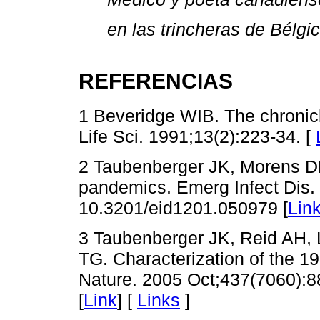
en las trincheras de Bélgic
REFERENCIAS
1 Beveridge WIB. The chronicl
Life Sci. 1991;13(2):223-34. [
2 Taubenberger JK, Morens DM.
pandemics. Emerg Infect Dis. 
10.3201/eid1201.050979 [
Lin
3 Taubenberger JK, Reid AH,
TG. Characterization of the 1
Nature. 2005 Oct;437(7060):8
[
Link
] [
Links
]