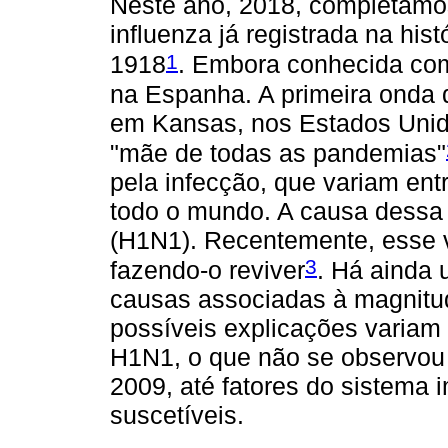
Neste ano, 2018, completamo
influenza já registrada na his
1
1918
. Embora conhecida com
na Espanha. A primeira onda 
em Kansas, nos Estados Uni
"mãe de todas as pandemias"
pela infecção, que variam ent
todo o mundo. A causa dessa 
(H1N1). Recentemente, esse v
3
fazendo-o reviver
. Há ainda 
causas associadas à magnitud
possíveis explicações variam
H1N1, o que não se observou 
2009, até fatores do sistema
suscetíveis.