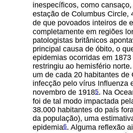
inespecíficos, como cansaço,
estação de Columbus Circle, 
de que povoados inteiros de
completamente em regiões lo
patologistas britânicos apon
principal causa de óbito, o q
epidemias ocorridas em 1873
restringiu ao hemisfério nort
um de cada 20 habitantes de 
infecção pelo vírus Influenza 
5
novembro de 1918
. Na Ocea
foi de tal modo impactada pe
38.000 habitantes do país fo
da população), uma estimativ
6
epidemia
. Alguma reflexão a