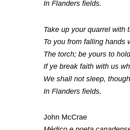
In Flanders fields.
Take up your quarrel with t
To you from falling hands 
The torch; be yours to hold 
If ye break faith with us w
We shall not sleep, thoug
In Flanders fields.
John McCrae
Médico e poeta canadens