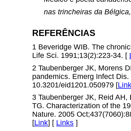
nas trincheiras da Bélgica
REFERÊNCIAS
1 Beveridge WIB. The chronicl
Life Sci. 1991;13(2):223-34. [
2 Taubenberger JK, Morens DM.
pandemics. Emerg Infect Dis. 
10.3201/eid1201.050979 [
Lin
3 Taubenberger JK, Reid AH,
TG. Characterization of the 1
Nature. 2005 Oct;437(7060):8
[
Link
] [
Links
]