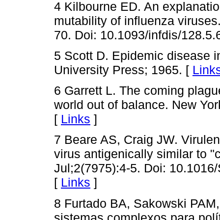
4 Kilbourne ED. An explanatio
mutability of influenza viruse
70. Doi: 10.1093/infdis/128.5.
5 Scott D. Epidemic disease 
University Press; 1965. [
Link
6 Garrett L. The coming plagu
world out of balance. New Yor
[
Links
]
7 Beare AS, Craig JW. Virule
virus antigenically similar to 
Jul;2(7975):4-5. Doi: 10.101
[
Links
]
8 Furtado BA, Sakowski PAM,
sistemas complexos para polít