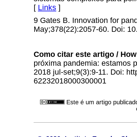
[
Links
]
9 Gates B. Innovation for pa
May;378(22):2057-60. Doi: 1
Como citar este artigo / How t
próxima pandemia: estamos 
2018 jul-set;9(3):9-11. Doi: ht
62232018000300001
Este é um artigo publicad