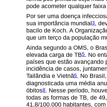
pode acometer qualquer faixa 
Por ser uma doença infeccios
3
sua importância mundial
, de
bacilo de Koch. A Organizaç
que um terço da população mu
Ainda segundo a OMS, o Brasi
5
elevada carga de TB
. No en
países que estão avançando 
incidência de casos, juntamen
6
Tailândia e Vietnã
. No Brasil
diagnosticada uma média anu
8
óbitos
. Nesse período, houv
todas as formas de TB, de 49
41,8/100.000 habitantes, com