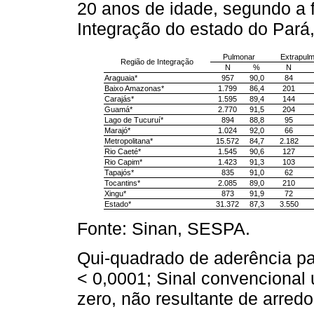
20 anos de idade, segundo a 
Integração do estado do Pará,
Pulmonar
Extrapul
Região de Integração
N
%
N
Araguaia*
957
90,0
84
Baixo Amazonas*
1.799
86,4
201
Carajás*
1.595
89,4
144
Guamá*
2.770
91,5
204
Lago de Tucuruí*
894
88,8
95
Marajó*
1.024
92,0
66
Metropolitana*
15.572
84,7
2.182
Rio Caeté*
1.545
90,6
127
Rio Capim*
1.423
91,3
103
Tapajós*
835
91,0
62
Tocantins*
2.085
89,0
210
Xingu*
873
91,9
72
Estado*
31.372
87,3
3.550
Fonte: Sinan, SESPA.
Qui-quadrado de aderência pa
< 0,0001; Sinal convencional u
zero, não resultante de arre