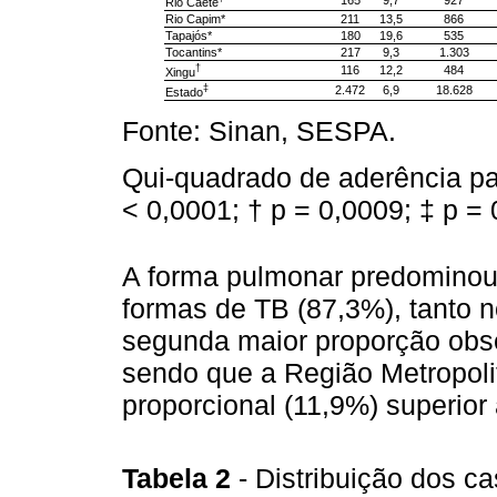
Rio Caeté
Rio Capim*
211
13,5
866
Tapajós*
180
19,6
535
Tocantins*
217
9,3
1.303
†
116
12,2
484
Xingu
‡
2.472
6,9
18.628
Estado
Fonte: Sinan, SESPA.
Qui-quadrado de aderência pa
< 0,0001; † p = 0,0009; ‡ p = 
A forma pulmonar predominou 
formas de TB (87,3%), tanto
segunda maior proporção obse
sendo que a Região Metropoli
proporcional (11,9%) superior
Tabela 2
- Distribuição dos c