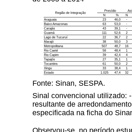
Presídio
Asi
Região de Integração
N
%
N
Araguaia
23
46,0
-
Baixo Amazonas
63
53,0
-
Carajás
43
39,1
-
Guamá
111
52,6
2
Lago de Tucuruí
22
36,7
2
Marajó
38
50,0
3
Metropolitana
507
48,7
16
Rio Caeté
58
48,4
1
Rio Capim
39
42,4
4
Tapajós
27
35,1
1
Tocantins
61
50,0
2
Xingu
33
38,4
1
Estado
1.025
47,4
32
Fonte: Sinan, SESPA.
Sinal convencional utilizado: 
resultante de arredondamento;
especificada na ficha do Sina
Observou-se, no período est