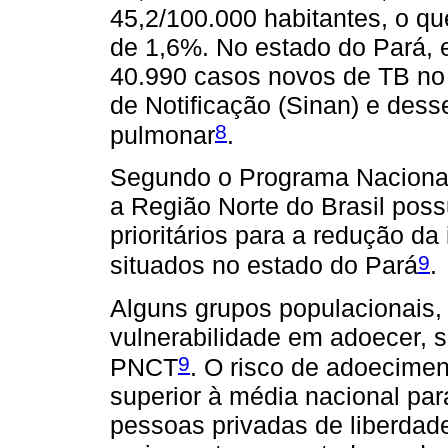
45,2/100.000 habitantes, o q
de 1,6%. No estado do Pará, e
40.990 casos novos de TB no
de Notificação (Sinan) e des
8
pulmonar
.
Segundo o Programa Nacional
a Região Norte do Brasil pos
prioritários para a redução da
9
situados no estado do Pará
.
Alguns grupos populacionais,
vulnerabilidade em adoecer, s
9
PNCT
. O risco de adoecime
superior à média nacional pa
pessoas privadas de liberdad