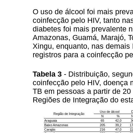
O uso de álcool foi mais prev
coinfecção pelo HIV, tanto n
diabetes foi mais prevalente
Amazonas, Guamá, Marajó, Toc
Xingu, enquanto, nas demais 
registros para a coinfecção pe
Tabela 3
- Distribuição, segu
coinfecção pelo HIV, doença 
TB em pessoas a partir de 20 
Regiões de Integração do est
Uso de álcool
D
Região de Integração
N
%
Araguaia
65
42,0
3
Baixo Amazonas
205
39,2
1
Carajás
216
47,0
1