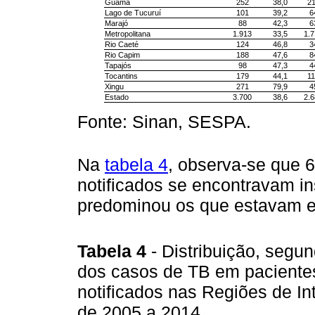
Guamá
252
38,0
2
Lago de Tucuruí
101
39,2
6
Marajó
88
42,3
6
Metropolitana
1.913
33,5
1.
Rio Caeté
124
46,8
3
Rio Capim
188
47,6
8
Tapajós
98
47,3
4
Tocantins
179
44,1
1
Xingu
271
79,9
4
Estado
3.700
38,6
2.
Fonte: Sinan, SESPA.
Na
tabela 4
, observa-se que 
notificados se encontravam in
predominou os que estavam e
Tabela 4
- Distribuição, segu
dos casos de TB em pacientes 
notificados nas Regiões de In
de 2005 a 2014