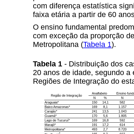
com diferença estatística sign
faixa etária a partir de 60 anos
O ensino fundamental predom
com exceção da proporção d
Metropolitana (
Tabela 1
).
Tabela 1
- Distribuição dos c
20 anos de idade, segundo a e
Regiões de Integração do est
Analfabeto
Ensino fund
Região de Integração
N
%
N
Araguaia*
150
14,1
582
Baixo Amazonas*
169
8,1
1.157
Carajás*
241
13,5
1.043
Guamá*
170
5,6
1.805
Lago de Tucuruí*
169
16,8
592
Marajó*
191
17,2
614
Metropolitana*
493
2,7
8.720
†
165
9,7
927