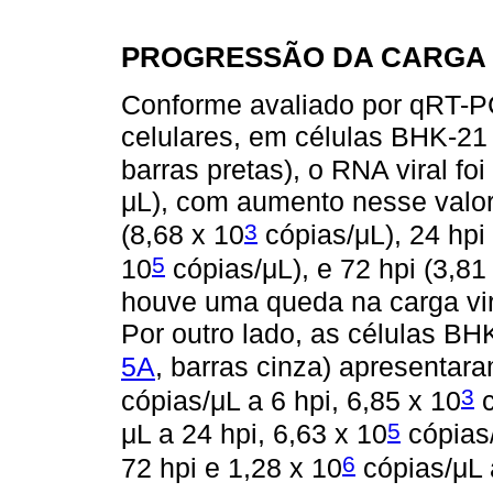
PROGRESSÃO DA CARGA
Conforme avaliado por qRT-P
celulares, em células BHK-21
barras pretas), o RNA viral foi
μL), com aumento nesse valo
3
(8,68 x 10
cópias/μL), 24 hpi 
5
10
cópias/μL), e 72 hpi (3,81
houve uma queda na carga vir
Por outro lado, as células B
5A
, barras cinza) apresentara
3
cópias/μL a 6 hpi, 6,85 x 10
c
5
μL a 24 hpi, 6,63 x 10
cópias/
6
72 hpi e 1,28 x 10
cópias/μL 