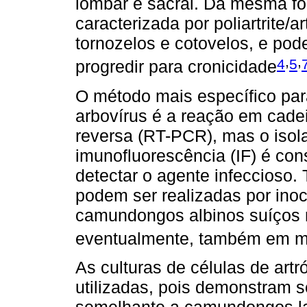
lombar e sacral. Da mesma fo
caracterizada por poliartrite/a
tornozelos e cotovelos, e pod
,
,
4
5
progredir para cronicidade
O método mais específico par
arbovírus é a reação em cade
reversa (RT-PCR), mas o isol
imunofluorescência (IF) é co
detectar o agente infeccioso. 
podem ser realizadas por inoc
camundongos albinos suíços r
eventualmente, também em m
As culturas de células de art
utilizadas, pois demonstram s