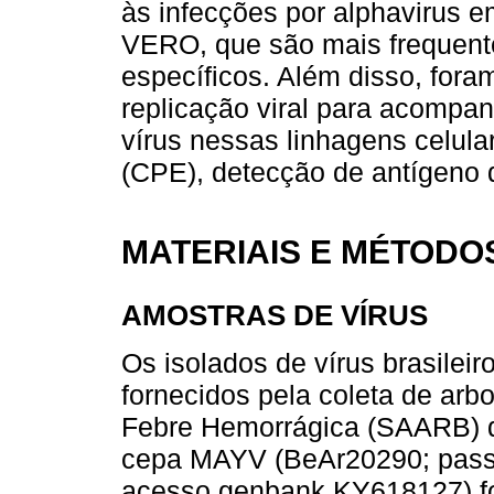
às infecções por alphavirus 
VERO, que são mais frequente
específicos. Além disso, fora
replicação viral para acompan
vírus nessas linhagens celular
(CPE), detecção de antígeno 
MATERIAIS E MÉTODO
AMOSTRAS DE VÍRUS
Os isolados de vírus brasileir
fornecidos pela coleta de arb
Febre Hemorrágica (SAARB) do
cepa MAYV (BeAr20290; pass
acesso genbank KY618127) fo