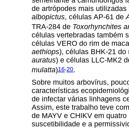
semelhante a camundongos lac
de artrópodes mais utilizadas
albopictus
, células AP-61 de
TRA-284 de
Toxorhynchites 
células vertebradas também s
células VERO do rim de macac
aethiops
), células BHK-21 do
auratus
) e células LLC-MK2 d
,
16
20
mulatta
)
.
Sobre muitos arbovírus, pouc
características ecopidemioló
de infectar várias linhagens c
Assim, este trabalho teve como
de MAYV e CHIKV em quatro l
suscetibilidade e a permissi