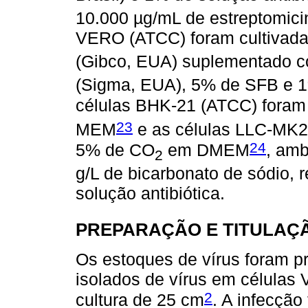
10.000 µg/mL de estreptomici
VERO (ATCC) foram cultivada
(Gibco, EUA) suplementado co
(Sigma, EUA), 5% de SFB e 1%
células BHK-21 (ATCC) foram
23
MEM
e as células LLC-MK2 
24
5% de CO
em DMEM
, amb
2
g/L de bicarbonato de sódio,
solução antibiótica.
PREPARAÇÃO E TITULAÇÃ
Os estoques de vírus foram p
isolados de vírus em células
2
cultura de 25 cm
. A infecção