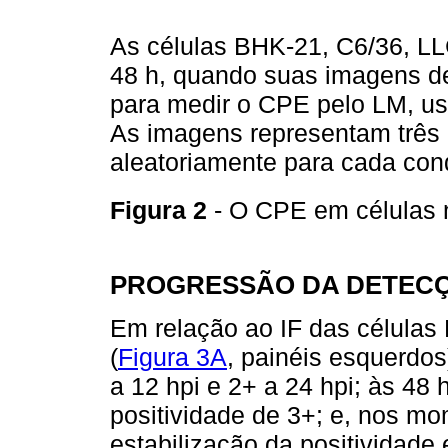
As células BHK-21, C6/36, L
48 h, quando suas imagens de 
para medir o CPE pelo LM, us
As imagens representam três
aleatoriamente para cada con
Figura 2
- O CPE em células 
PROGRESSÃO DA DETECÇ
Em relação ao IF das célula
(
Figura 3A
, painéis esquerdos
a 12 hpi e 2+ a 24 hpi; às 48 
positividade de 3+; e, nos m
estabilização da positividade 