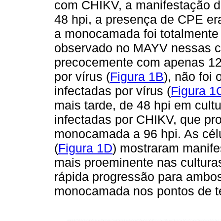
com CHIKV, a manifestação de
48 hpi, a presença de CPE era 
a monocamada foi totalmente 
observado no MAYV nessas cé
precocemente com apenas 12 h
por vírus (
Figura 1B
), não fo
infectadas por vírus (
Figura 1
mais tarde, de 48 hpi em cul
infectadas por CHIKV, que pr
monocamada a 96 hpi. As célu
(
Figura 1D
) mostraram manife
mais proeminente nas cultur
rápida progressão para ambos
monocamada nos pontos de t