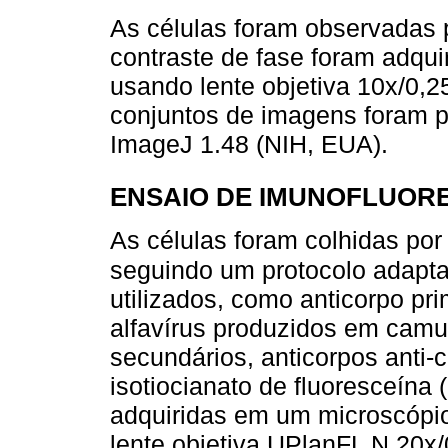
As células foram observadas
contraste de fase foram adqu
usando lente objetiva 10x/0,
conjuntos de imagens foram 
ImageJ 1.48 (NIH, EUA).
ENSAIO DE IMUNOFLUORES
As células foram colhidas po
seguindo um protocolo adaptad
utilizados, como anticorpo prim
alfavírus produzidos em cam
secundários, anticorpos ant
isotiocianato de fluoresceína
adquiridas em um microscóp
lente objetiva UPlanFL N 20x