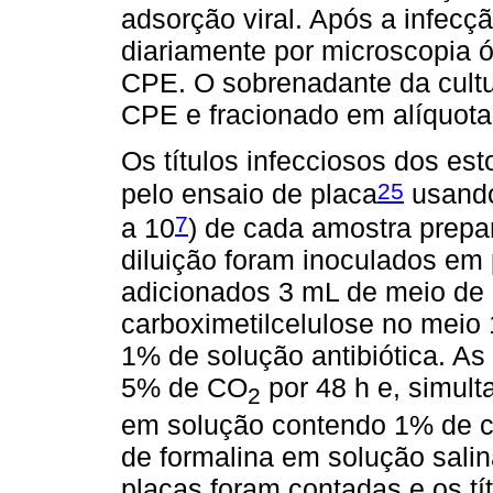
adsorção viral. Após a infecç
diariamente por microscopia 
CPE. O sobrenadante da cultur
CPE e fracionado em alíquota
Os títulos infecciosos dos es
25
pelo ensaio de placa
usando
7
a 10
) de cada amostra prepa
diluição foram inoculados em 
adicionados 3 mL de meio de 
carboximetilcelulose no mei
1% de solução antibiótica. As
5% de CO
por 48 h e, simult
2
em solução contendo 1% de cr
de formalina em solução sali
placas foram contadas e os tí