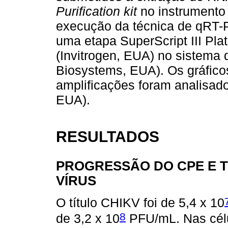
Purification kit
no instrumento
execução da técnica de qRT-P
uma etapa SuperScript III P
(Invitrogen, EUA) no sistema
Biosystems, EUA). Os gráfico
amplificações foram analisad
EUA).
RESULTADOS
PROGRESSÃO DO CPE E 
VÍRUS
O título CHIKV foi de 5,4 x 10
8
de 3,2 x 10
PFU/mL. Nas cél