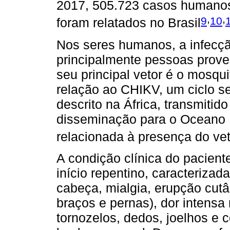
2017, 505.723 casos humanos
,
,
9
10
foram relatados no Brasil
Nos seres humanos, a infecç
principalmente pessoas proven
seu principal vetor é o mosqu
relação ao CHIKV, um ciclo s
descrito na África, transmitid
disseminação para o Oceano Í
relacionada à presença do ve
A condição clínica do pacient
início repentino, caracterizad
cabeça, mialgia, erupção cutâ
braços e pernas), dor intensa
tornozelos, dedos, joelhos e