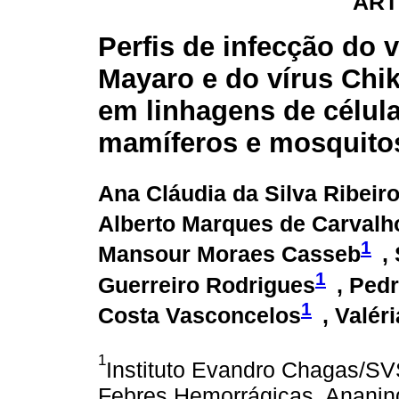
ART
Perfis de infecção do v
Mayaro e do vírus Ch
em linhagens de célul
mamíferos e mosquito
Ana Cláudia da Silva Ribeir
Alberto Marques de Carvalh
1
Mansour Moraes Casseb
,
1
Guerreiro Rodrigues
, Ped
1
Costa Vasconcelos
, Valér
1
Instituto Evandro Chagas/SV
Febres Hemorrágicas, Ananind