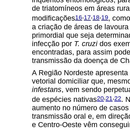
de triatomíneos em áreas rur
,
,
,
16
17
18
19
modificações
, como
a criação de áreas de lavoura
primordial que seja determina
infecção por
T. cruzi
dos exemp
encontradas, para assim poder
transmissão da doença de Ch
A Região Nordeste apresenta 
vetorial domiciliar que, mes
infestans
, vem sendo perpetua
,
,
20
21
22
de espécies nativas
. 
aumento no número de casos 
transmissão oral e, em direçã
e Centro-Oeste vêm conseguin