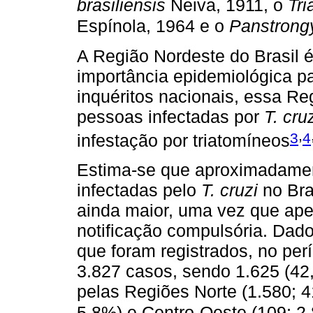
brasiliensis
Neiva, 1911, o
Tr
Espínola, 1964 e o
Panstrongy
A Região Nordeste do Brasil 
importância epidemiológica 
inquéritos nacionais, essa R
pessoas infectadas por
T. cru
,
3
4
infestação por triatomíneos
Estima-se que aproximadamen
infectadas pelo
T. cruzi
no Bra
ainda maior, uma vez que ap
notificação compulsória. Dad
que foram registrados, no per
3.827 casos, sendo 1.625 (42
pelas Regiões Norte (1.580; 4
5,8%) e Centro-Oeste (109; 2