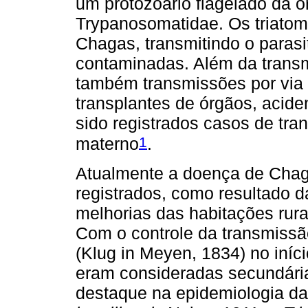
um protozoário flagelado da 
Trypanosomatidae. Os triatom
Chagas, transmitindo o parasi
contaminadas. Além da transm
também transmissões por via 
transplantes de órgãos, aciden
sido registrados casos de tran
1
materno
.
Atualmente a doença de Chag
registrados, como resultado d
melhorias das habitações rura
Com o controle da transmissão
(Klug in Meyen, 1834) no iní
eram consideradas secundári
destaque na epidemiologia da