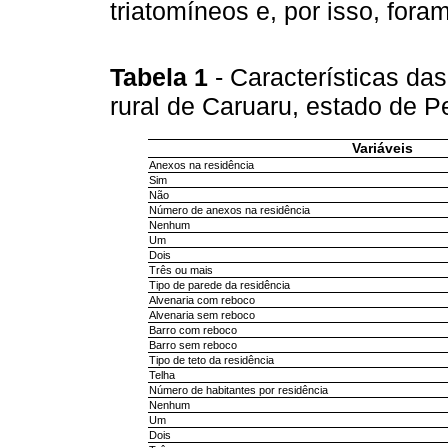
triatomíneos e, por isso, for
Tabela 1
- Características da
rural de Caruaru, estado de 
Variáveis
Anexos na residência
Sim
Não
Número de anexos na residência
Nenhum
Um
Dois
Três ou mais
Tipo de parede da residência
Alvenaria com reboco
Alvenaria sem reboco
Barro com reboco
Barro sem reboco
Tipo de teto da residência
Telha
Número de habitantes por residência
Nenhum
Um
Dois