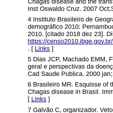
Chagas disease and the trans
Inst Oswaldo Cruz. 2007 Oct;
4 Instituto Brasileiro de Geog
demográfico 2010: Pernambuco
2010. [citado 2018 dez 23]. D
https://censo2010.ibge.gov.
. [
Links
]
5 Dias JCP, Machado EMM, F
geral e perspectivas da doen
Cad Saude Publica. 2000 jan;
6 Brasileiro MR. Esquisse of t
Chagas disease in Brasil. Im
[
Links
]
7 Galvão C, organizador. Vet