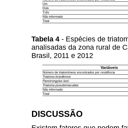
Um
Dois
Três
Não informado
Total
Tabela 4
- Espécies de triat
analisadas da zona rural de 
Brasil, 2011 e 2012
Variáveis
Número de triatomíneos encontrados por residência
Triatoma brasiliensis
Panstrongylus lutzi
Triatoma pseudomaculata
Não informado
Total
DISCUSSÃO
Existem fatores que podem f