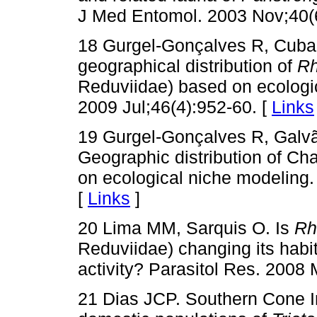
J Med Entomol. 2003 Nov;40(6
18 Gurgel-Gonçalves R, Cuba 
geographical distribution of
Rh
Reduviidae) based on ecologi
2009 Jul;46(4):952-60. [
Links
19 Gurgel-Gonçalves R, Galvã
Geographic distribution of Ch
on ecological niche modeling
[
Links
]
20 Lima MM, Sarquis O. Is
Rh
Reduviidae) changing its hab
activity? Parasitol Res. 2008
21 Dias JCP. Southern Cone Ini