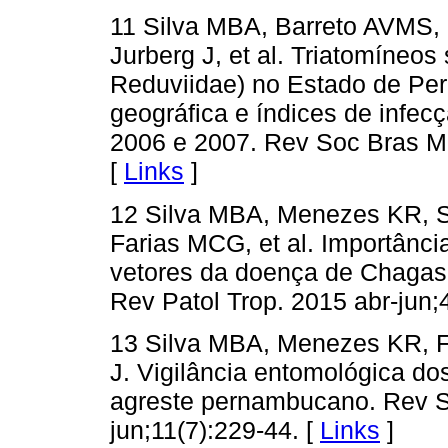
11 Silva MBA, Barreto AVMS, 
Jurberg J, et al. Triatomíneos
Reduviidae) no Estado de Pern
geográfica e índices de infec
2006 e 2007. Rev Soc Bras Me
[
Links
]
12 Silva MBA, Menezes KR, S
Farias MCG, et al. Importância
vetores da doença de Chagas
Rev Patol Trop. 2015 abr-jun;
13 Silva MBA, Menezes KR, F
J. Vigilância entomológica d
agreste pernambucano. Rev S
jun;11(7):229-44. [
Links
]