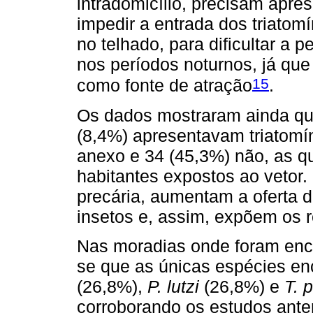
intradomicílio, precisam apre
impedir a entrada dos triatomí
no telhado, para dificultar a 
nos períodos noturnos, já que 
15
como fonte de atração
.
Os dados mostraram ainda qu
(8,4%) apresentavam triatomí
anexo e 34 (45,3%) não, as qu
habitantes expostos ao vetor
precária, aumentam a oferta 
insetos e, assim, expõem os 
Nas moradias onde foram enco
se que as únicas espécies e
(26,8%),
P. lutzi
(26,8%) e
T. 
corroborando os estudos ante