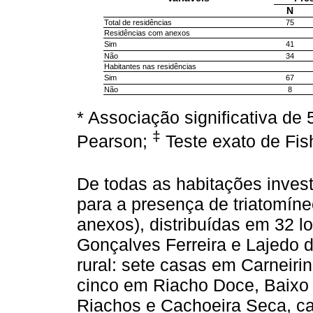
N
Total de residências
75
Residências com anexos
Sim
41
Não
34
Habitantes nas residências
Sim
67
Não
8
* Associação significativa de
‡
Pearson;
Teste exato de Fis
De todas as habitações invest
para a presença de triatomín
anexos), distribuídas em 32 l
Gonçalves Ferreira e Lajedo 
rural: sete casas em Carneir
cinco em Riacho Doce, Baixo I
Riachos e Cachoeira Seca, ca