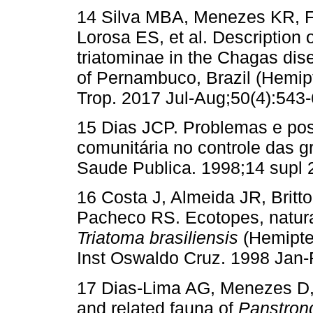
14 Silva MBA, Menezes KR, F
Lorosa ES, et al. Description 
triatominae in the Chagas dise
of Pernambuco, Brazil (Hemip
Trop. 2017 Jul-Aug;50(4):543-
15 Dias JCP. Problemas e poss
comunitária no controle das 
Saude Publica. 1998;14 supl 
16 Costa J, Almeida JR, Britt
Pacheco RS. Ecotopes, natural
Triatoma brasiliensis
(Hemipte
Inst Oswaldo Cruz. 1998 Jan-
17 Dias-Lima AG, Menezes D, S
and related fauna of
Panstrong