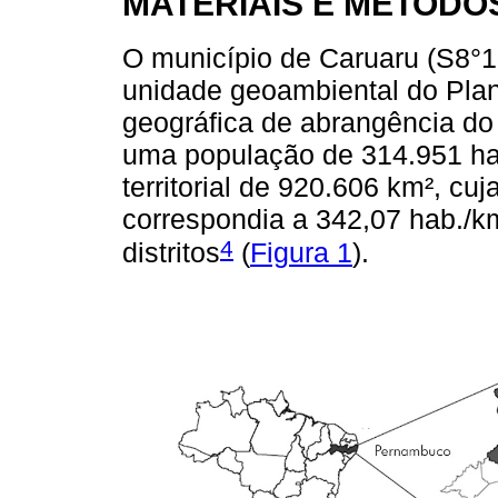
MATERIAIS E MÉTODO
O município de Caruaru (S8°16
unidade geoambiental do Plan
geográfica de abrangência do 
uma população de 314.951 ha
territorial de 920.606 km², c
correspondia a 342,07 hab./km
4
distritos
(
Figura 1
).