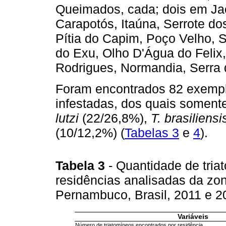
Queimados, cada; dois em Jac
Carapotós, Itaúna, Serrote do
Pítia do Capim, Poço Velho, 
do Exu, Olho D'Água do Felix,
Rodrigues, Normandia, Serra 
Foram encontrados 82 exempl
infestadas, dos quais somente
lutzi
(22/26,8%),
T. brasiliensi
(10/12,2%) (
Tabelas 3
e
4
).
Tabela 3
- Quantidade de tri
residências analisadas da zon
Pernambuco, Brasil, 2011 e 
Variáveis
Número de triatomíneos encontrados por residência