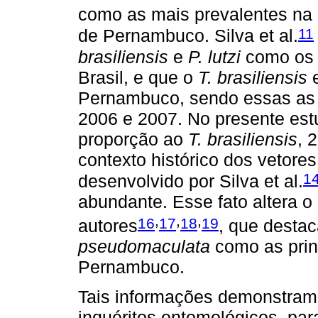
como as mais prevalentes na
11
de Pernambuco. Silva et al.
brasiliensis
e
P. lutzi
como os p
Brasil, e que o
T. brasiliensis
e
Pernambuco, sendo essas as p
2006 e 2007. No presente es
proporção ao
T. brasiliensis
, 
contexto histórico dos vetore
1
desenvolvido por Silva et al.
abundante. Esse fato altera o
,
,
,
16
17
18
19
autores
, que desta
pseudomaculata
como as prin
Pernambuco.
Tais informações demonstram 
inquéritos entomológicos, par