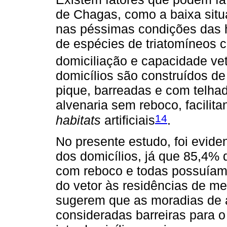
de Chagas, como a baixa situ
nas péssimas condições das 
de espécies de triatomíneos 
domiciliação e capacidade vet
domicílios são construídos de
pique, barreadas e com telha
alvenaria sem reboco, facilit
14
habitats
artificiais
.
No presente estudo, foi evide
dos domicílios, já que 85,4% 
com reboco e todas possuíam
do vetor às residências de me
sugerem que as moradias de a
consideradas barreiras para o