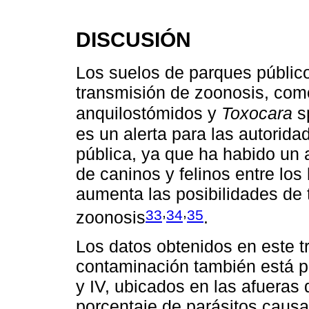
DISCUSIÓN
Los suelos de parques público
transmisión de zoonosis, co
anquilostómidos y
Toxocara
s
es un alerta para las autorida
pública, ya que ha habido un 
de caninos y felinos entre lo
aumenta las posibilidades de 
,
,
33
34
35
zoonosis
.
Los datos obtenidos en este 
contaminación también está p
y IV, ubicados en las afueras 
porcentaje de parásitos caus