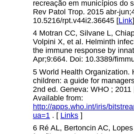
recreação em municípios do su
Rev Patol Trop. 2015 abr-jun;
10.5216/rpt.v44i2.36645 [
Link
4 Motran CC, Silvane L, Chia
Volpini X, et al. Helminth infe
the immune response by innat
Apr;9:664. Doi: 10.3389/fimm
5 World Health Organization. 
children: a guide for managers
2nd ed. Geneva: WHO ; 2011 [
Available from:
http://apps.who.int/iris/bit
ua=1
. [
Links
]
6 Ré AL, Bertoncin AC, Lopes