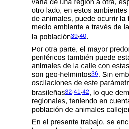
varía de una región a otra, es
otro lado, en estos ambientes
de animales, puede ocurrir la 
medio ambiente a través de la
,
39
40
la población
.
Por otra parte, el mayor pred
periféricos también puede est
animales de la calle con esta
36
son geo-helmintos
. Sin emb
oscilaciones de este parámetr
,
,
32
41
42
brasileñas
, lo que de
regionales, teniendo en cuenta 
población de animales calleje
En el presente trabajo, se en