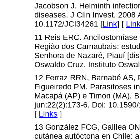
Jacobson J. Helminth infection
diseases. J Clin Invest. 2008 
10.1172/JCI34261 [
Link
] [
Lin
11 Reis ERC. Ancilostomíase e
Região dos Carnaubais: estud
Senhora de Nazaré, Piauí [dis
Oswaldo Cruz, Instituto Oswal
12 Ferraz RRN, Barnabé AS, P
Figueiredo PM. Parasitoses in
Macapá (AP) e Timon (MA), Br
jun;22(2):173-6. Doi: 10.159
[
Links
]
13 González FCG, Galilea ON
cutánea autóctona en Chile: a