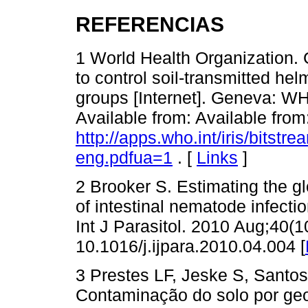
REFERENCIAS
1 World Health Organization.
to control soil-transmitted helm
groups [Internet]. Geneva: WH
Available from: Available from
http://apps.who.int/iris/bits
eng.pdfua=1
. [
Links
]
2 Brooker S. Estimating the gl
of intestinal nematode infecti
Int J Parasitol. 2010 Aug;40(1
10.1016/j.ijpara.2010.04.004 [
3 Prestes LF, Jeske S, Santos
Contaminação do solo por ge