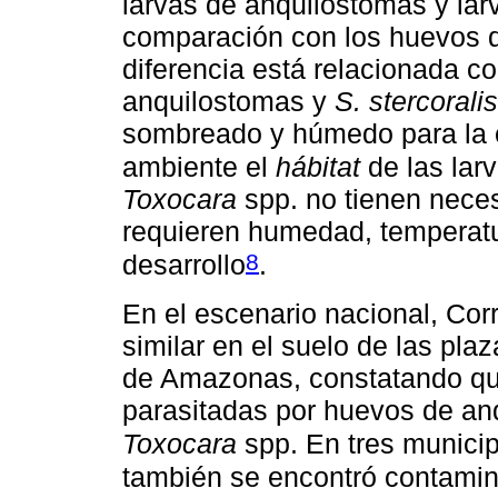
larvas de anquilostomas y la
comparación con los huevos
diferencia está relacionada c
anquilostomas y
S. stercoralis
sombreado y húmedo para la c
ambiente el
hábitat
de las lar
Toxocara
spp. no tienen neces
requieren humedad, temperatu
8
desarrollo
.
En el escenario nacional, Corr
similar en el suelo de las pl
de Amazonas, constatando que
parasitadas por huevos de an
Toxocara
spp. En tres municip
también se encontró contamin