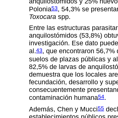
anquilostómidos y 25% huev
53
Polonia
, 54,3% se presenta
Toxocara
spp.
Entre las estructuras parasit
anquilostómidos (53,8%) obtu
investigación. Ese dato puede
43
al.
, que encontraron 56,7% 
suelos de plazas públicas y al
82,5% de larvas de anquilost
demuestra que los locales are
fecundación, desarrollo y supe
consecuentemente presentand
54
contaminación humana
.
55
Además, Chen y Mucci
decl
establecimientos públicos pre