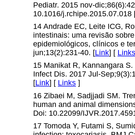
Pediatr. 2015 nov-dic;86(6):42
10.1016/j.rchipe.2015.07.018 
14 Andrade EC, Leite ICG, R
intestinais: uma revisão sobr
epidemiológicos, clínicos e t
jun;13(2):231-40. [
Link
] [
Link
15 Manikat R, Kannangara S. 
Infect Dis. 2017 Jul-Sep;9(3):
[
Link
] [
Links
]
16 Zibaei M, Sadjjadi SM. Tren
human and animal dimensions.
Doi: 10.22099/IJVR.2017.4591
17 Tomoda Y, Futami S, Sumid
infection: toxocariasis. BMJ