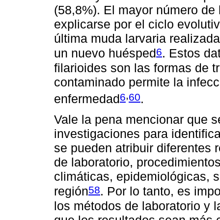
(58,8%). El mayor número de 
explicarse por el ciclo evoluti
última muda larvaria realizada
6
un nuevo huésped
. Estos da
filarioides son las formas de 
contaminado permite la infecc
,
6
60
enfermedad
.
Vale la pena mencionar que se
investigaciones para identifi
se pueden atribuir diferentes 
de laboratorio, procedimiento
climáticas, epidemiológicas, 
58
región
. Por lo tanto, es im
los métodos de laboratorio y 
que los resultados sean más c