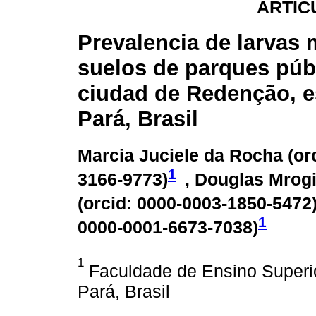
ARTÍC
Prevalencia de larvas 
suelos de parques públ
ciudad de Redenção, e
Pará, Brasil
Marcia Juciele da Rocha (
or
1
3166-9773
)
, Douglas Mrog
(
orcid: 0000-0003-1850-5472
1
0000-0001-6673-7038
)
1
Faculdade de Ensino Superi
Pará, Brasil