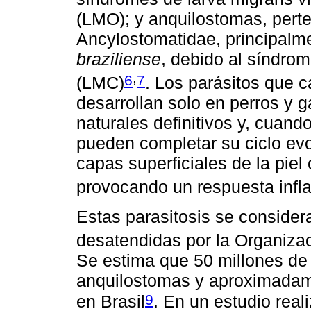
(LMO); y anquilostomas, perte
Ancylostomatidae, principalm
braziliense
, debido al síndro
,
6
7
(LMC)
. Los parásitos que 
desarrollan solo en perros y g
naturales definitivos y, cuan
pueden completar su ciclo evo
capas superficiales de la piel 
provocando un respuesta infla
Estas parasitosis se conside
desatendidas por la Organiza
Se estima que 50 millones de
anquilostomas y aproximadam
9
en Brasil
. En un estudio real