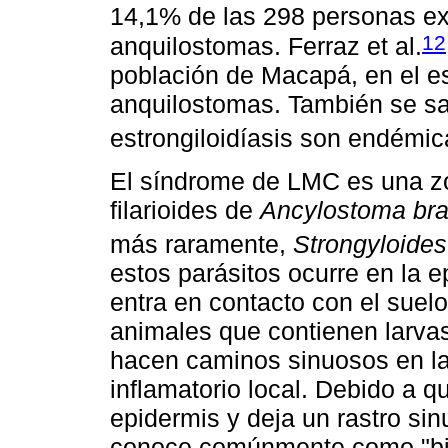
14,1% de las 298 personas e
12
anquilostomas. Ferraz et al.
población de Macapá, en el e
anquilostomas. También se sab
estrongiloidíasis son endémic
El síndrome de LMC es una zo
filarioides de
Ancylostoma bra
más raramente,
Strongyloides
estos parásitos ocurre en la 
entra en contacto con el suel
animales que contienen larvas
hacen caminos sinuosos en l
inflamatorio local. Debido a 
epidermis y deja un rastro sin
conoce comúnmente como "bich