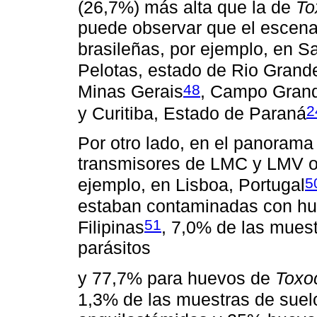
(26,7%) más alta que la de
To
puede observar que el escenar
brasileñas, por ejemplo, en S
Pelotas, estado de Rio Grand
48
Minas Gerais
, Campo Grand
2
y Curitiba, Estado de Paraná
Por otro lado, en el panorama
transmisores de LMC y LMV os
5
ejemplo, en Lisboa, Portugal
estaban contaminadas con hu
51
Filipinas
, 7,0% de las muest
parásitos
y 77,7% para huevos de
Toxo
1,3% de las muestras de suel