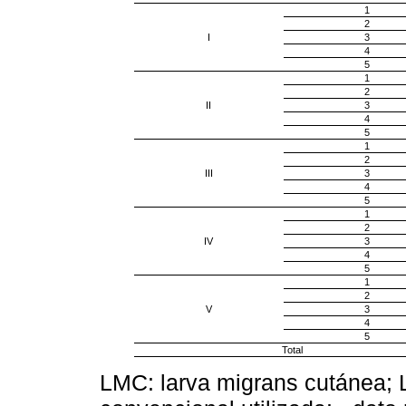
1
2
I
3
4
5
1
2
II
3
4
5
1
2
III
3
4
5
1
2
IV
3
4
5
1
2
V
3
4
5
Total
LMC: larva migrans cutánea; L