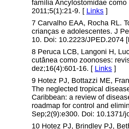
família Ancylostomidae como 
2011;5(1):21-9. [
Links
]
7 Carvalho EAA, Rocha RL. T
crianças e adolescentes. J Ped
10. Doi: 10.2223/JPED.2074 [
8 Peruca LCB, Langoni H, Luc
cutânea como zoonoses: revisã
dez;16(4):601-16. [
Links
]
9 Hotez PJ, Bottazzi ME, Fra
The neglected tropical diseas
Caribbean: a review of diseas
roadmap for control and elimi
Sep;2(9):e300. Doi: 10.1371/j
10 Hotez PJ, Brindley PJ, Be