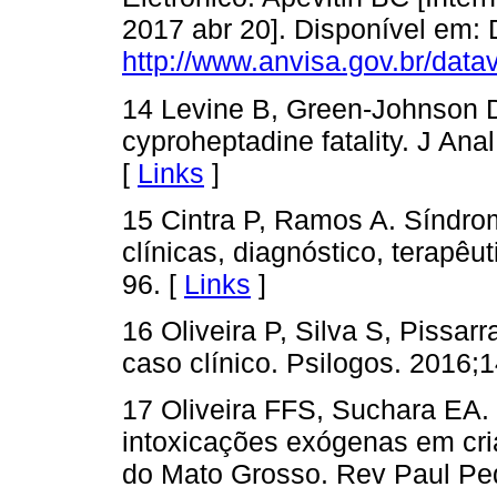
2017 abr 20]. Disponível em: 
http://www.anvisa.gov.br/datav
14 Levine B, Green-Johnson 
cyproheptadine fatality. J Ana
[
Links
]
15 Cintra P, Ramos A. Síndro
clínicas, diagnóstico, terapêu
96. [
Links
]
16 Oliveira P, Silva S, Pissar
caso clínico. Psilogos. 2016;1
17 Oliveira FFS, Suchara EA. 
intoxicações exógenas em cr
do Mato Grosso. Rev Paul Ped