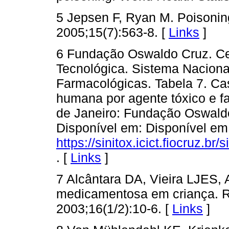
5 Jepsen F, Ryan M. Poisoning 
2005;15(7):563-8. [
Links
]
6 Fundação Oswaldo Cruz. Cen
Tecnológica. Sistema Naciona
Farmacológicas. Tabela 7. Cas
humana por agente tóxico e faix
de Janeiro: Fundação Oswaldo
Disponível em: Disponível em
https://sinitox.icict.fiocruz.br/s
. [
Links
]
7 Alcântara DA, Vieira LJES,
medicamentosa em criança. 
2003;16(1/2):10-6. [
Links
]