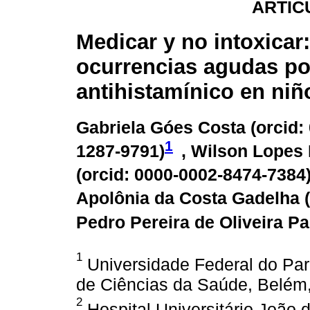
ARTÍC
Medicar y no intoxicar:
ocurrencias agudas po
antihistamínico en niñ
Gabriela Góes Costa (
orcid:
1
1287-9791
)
, Wilson Lopes
(
orcid: 0000-0002-8474-7384
Apolônia da Costa Gadelha (
Pedro Pereira de Oliveira Pa
1
Universidade Federal do Pará
de Ciências da Saúde, Belém,
2
Hospital Universitário João 