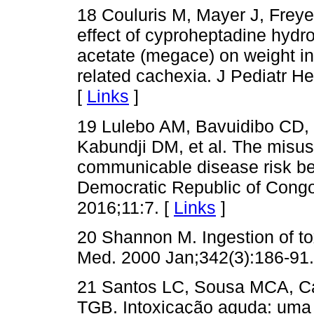
18 Couluris M, Mayer J, Freye
effect of cyproheptadine hydro
acetate (megace) on weight in
related cachexia. J Pediatr H
[
Links
]
19 Lulebo AM, Bavuidibo CD,
Kabundji DM, et al. The misus
communicable disease risk be
Democratic Republic of Congo
2016;11:7. [
Links
]
20 Shannon M. Ingestion of to
Med. 2000 Jan;342(3):186-91.
21 Santos LC, Sousa MCA, Ca
TGB. Intoxicação aguda: uma r