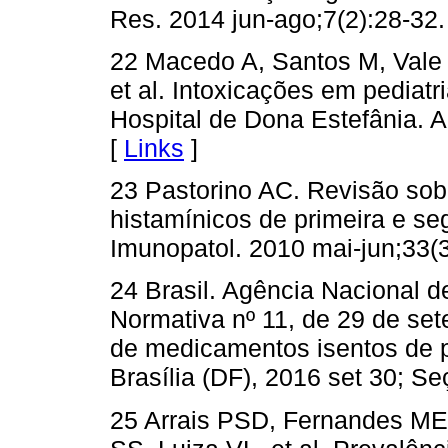
Res. 2014 jun-ago;7(2):28-32.
22 Macedo A, Santos M, Vale 
et al. Intoxicações em pediatr
Hospital de Dona Estefânia. A
[
Links
]
23 Pastorino AC. Revisão sobr
histamínicos de primeira e s
Imunopatol. 2010 mai-jun;33(3
24 Brasil. Agência Nacional de
Normativa nº 11, de 29 de set
de medicamentos isentos de pr
Brasília (DF), 2016 set 30; Se
25 Arrais PSD, Fernandes M