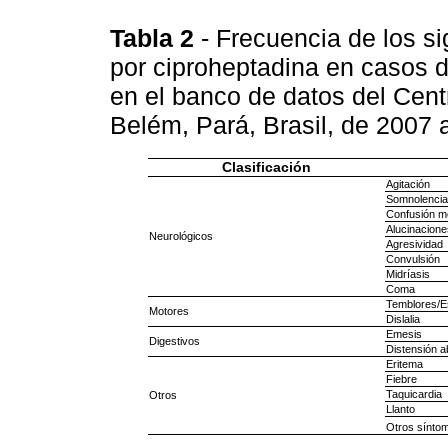
Tabla 2
- Frecuencia de los s
por ciproheptadina en casos d
en el banco de datos del Cent
Belém, Pará, Brasil, de 2007
Clasificación
Agitación
Somnolencia
Confusión m
Alucinacione
Neurológicos
Agresividad
Convulsión
Midríasis
Coma
Temblores/
Motores
Dislalia
Emesis
Digestivos
Distensión a
Eritema
Fiebre
Taquicardia
Otros
Llanto
Otros sínto