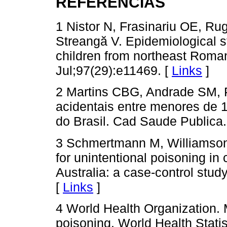
REFERENCIAS
1 Nistor N, Frasinariu OE, Ru
Streangă V. Epidemiological s
children from northeast Roman
Jul;97(29):e11469. [
Links
]
2 Martins CBG, Andrade SM,
acidentais entre menores de 
do Brasil. Cad Saude Publica.
3 Schmertmann M, Williamson 
for unintentional poisoning in
Australia: a case-control stu
[
Links
]
4 World Health Organization. M
poisoning. World Health Stat