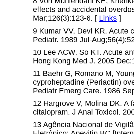
8 Von Mühlendahl KE, Krienke 
effects and accidental overd
Mar;126(3):123-6. [
Links
]
9 Kumar VV, Devi KR. Acute c
Pediatr. 1989 Jul-Aug;56(4):5
10 Lee ACW, So KT. Acute anti
Hong Kong Med J. 2005 Dec;1
11 Baehr G, Romano M, Young
cyproheptadine (Periactin) ov
Pediatr Emerg Care. 1986 Sep
12 Hargrove V, Molina DK. A f
citalopram. J Anal Toxicol. 20
13 Agência Nacional de Vigilân
Eletrônico: Apevitin BC [Intern