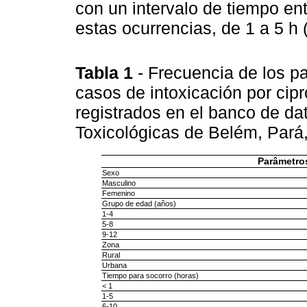
con un intervalo de tiempo ent
estas ocurrencias, de 1 a 5 h 
Tabla 1
- Frecuencia de los p
casos de intoxicación por cip
registrados en el banco de da
Toxicológicas de Belém, Pará
Parâmetro
Sexo
Masculino
Femenino
Grupo de edad (años)
1-4
5-8
9-12
Zona
Rural
Urbana
Tiempo para socorro (horas)
< 1
1-5
6-10