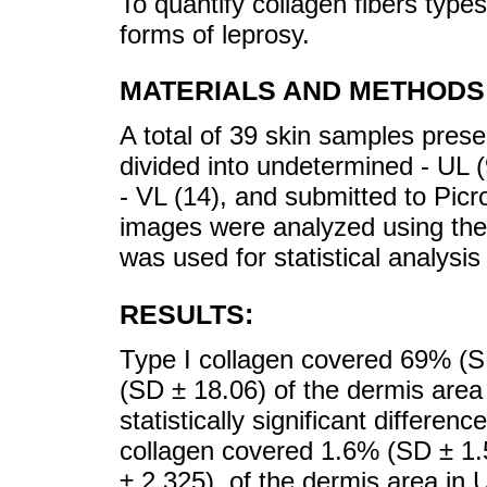
To quantify collagen fibers types I
forms of leprosy.
MATERIALS AND METHODS
A total of 39 skin samples prese
divided into undetermined - UL (
- VL (14), and submitted to Pic
images were analyzed using the
was used for statistical analysis
RESULTS:
Type I collagen covered 69% (
(SD ± 18.06) of the dermis area 
statistically significant differe
collagen covered 1.6% (SD ± 1.
± 2.325), of the dermis area in 