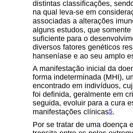
distintas classificações, send
na qual leva-se em consideraç
associadas a alterações imun
alguns estudos, que somente
suficiente para o desenvolvi
diversos fatores genéticos re
hanseníase e ao seu amplo e
A manifestação inicial da doe
forma indeterminada (MHI), um
encontrado em indivíduos, cuj
foi definida, geralmente em c
seguida, evoluir para a cura
5
manifestações clínicas
.
Por se tratar de uma doença e
transita entre os polos extre