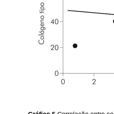
Gráfico 5
Correlação entre co