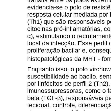
evidencia-se o polo de resist
resposta celular mediada por li
(Th1) que são responsáveis p
citocinas pró-inflamatórias, c
α), estimulando o recrutament
local da infecção. Esse perfil
proliferação bacilar e, conse
histopatológicas da MHT - f
Enquanto isso, o polo virchow
suscetibilidade ao bacilo, se
por linfócitos de perfil 2 (Th2
imunossupressoras, como o fa
beta (TGF-β), responsáveis p
tecidual, controle, diferenciaç