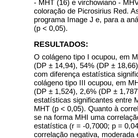
- MHT (16) e virchowiano - MHV
coloração de Picrosirius Red. A
programa Image J e, para a aná
(p < 0,05).
RESULTADOS:
O colágeno tipo I ocupou, em 
(DP ± 14,94), 54% (DP ± 18,66
com diferença estatística signi
colágeno tipo III ocupou, em 
(DP ± 1,524), 2,6% (DP ± 1,787
estatísticas significantes entr
MHT (p < 0,05). Quanto à correla
se na forma MHI uma correlação 
estatística (r = -0,7000; p = 0
correlação negativa, moderada e 