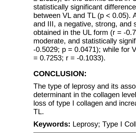
statistically significant differ
between VL and TL (p < 0.05). As
and III, a negative, strong, and s
obtained in the UL form (r = -0.
moderate, and statistically signi
-0.5029; p = 0.0471); while for V
= 0.7253; r = -0.1033).
CONCLUSION:
The type of leprosy and its ass
determinant in the collagen leve
loss of type I collagen and incre
TL.
Keywords:
Leprosy; Type I Col