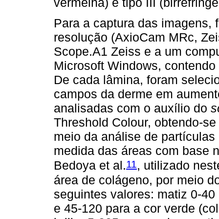
vermelha) e tipo III (birrefri
Para a captura das imagens, f
resolução (AxioCam MRc, Zeis
Scope.A1 Zeiss e a um compu
Microsoft Windows, contendo 
De cada lâmina, foram seleci
campos da derme em aumento
analisadas com o auxílio do
s
Threshold Colour, obtendo-se
meio da análise de partículas
medida das áreas com base n
11
Bedoya et al.
, utilizado nes
área de colágeno, por meio d
seguintes valores: matiz 0-40 
e 45-120 para a cor verde (col