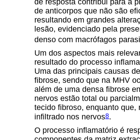
de resposta contribui para a p
de anticorpos que não são efi
resultando em grandes alteraç
lesão, evidenciado pela presen
denso com macrófagos parasit
Um dos aspectos mais relevan
resultado do processo inflamat
Uma das principais causas de
fibrose, sendo que na MHV oc
além de uma densa fibrose en
nervos estão total ou parcialm
tecido fibroso, enquanto que
8
infiltrado nos nervos
.
O processo inflamatório é res
componentes da matriz extrac