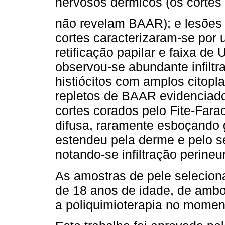
nervosos dérmicos (os cortes
não revelam BAAR); e lesões 
cortes caracterizaram-se por
retificação papilar e faixa d
observou-se abundante infiltr
histiócitos com amplos citopl
repletos de BAAR evidenciad
cortes corados pelo Fite-Farac
difusa, raramente esboçando
estendeu pela derme e pelo 
notando-se infiltração perineur
As amostras de pele selecion
de 18 anos de idade, de ambo
a poliquimioterapia no momen