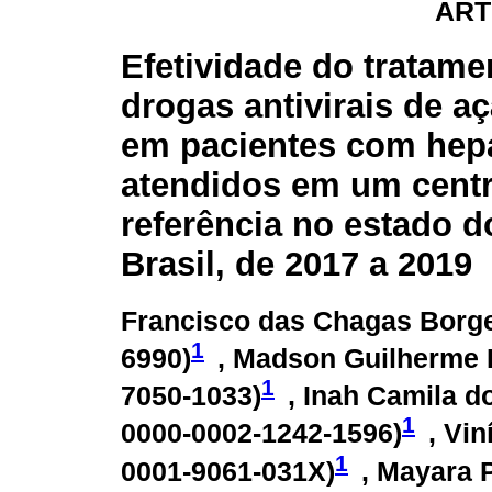
ART
Efetividade do tratam
drogas antivirais de aç
em pacientes com hepa
atendidos em um cent
referência no estado d
Brasil, de 2017 a 2019
Francisco das Chagas Borge
1
6990
)
, Madson Guilherme 
1
7050-1033
)
, Inah Camila d
1
0000-0002-1242-1596
)
, Vin
1
0001-9061-031X
)
, Mayara 