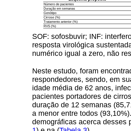
Número de pacientes
Duração em semanas
Genótipo
Cirrose (%)
Tratamento anterior (%)
RVS (%)
SOF: sofosbuvir; INF: interfer
resposta virológica sustentada
numérico igual a zero, não re
Neste estudo, foram encontra
respondedores, sendo, em su
idade média de 62 anos, infec
pacientes portadores de cirr
duração de 12 semanas (85,71
a menor entre todos (93,10%). 
demográficas acerca desses p
1
) e na (
Tabela 3
).