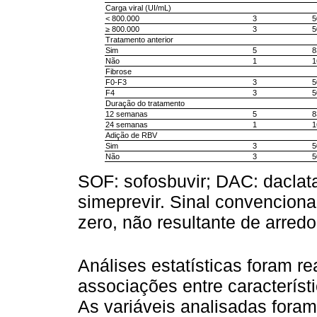
Carga viral (UI/mL)
< 800.000
3
5
≥ 800.000
3
5
Tratamento anterior
Sim
5
8
Não
1
1
Fibrose
F0-F3
3
5
F4
3
5
Duração do tratamento
12 semanas
5
8
24 semanas
1
1
Adição de RBV
Sim
3
5
Não
3
5
SOF: sofosbuvir; DAC: daclata
simeprevir. Sinal convencional
zero, não resultante de arre
Análises estatísticas foram r
associações entre característ
As variáveis analisadas fora