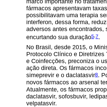
marco importante no tratamen
fármacos apresentavam taxa
possibilitavam uma terapia s
interferon, dessa forma, redu
adversos antes encontrados, s
,
5
7
encurtando sua duração
.
No Brasil, desde 2015, o Mini
Protocolo Clínico e Diretrize
e Coinfecções, preconiza o us
ação direta. Os fármacos inco
8
simeprevir e o daclatasvir
. P
novos fármacos ao arsenal te
Atualmente, os fármacos pro
daclatasvir, sofosbuvir, ledipas
velpatasvir.