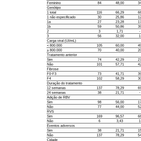
Feminino
84
48,00
3
Genótipo
1 total
116
66,29
6
1 não especificado
30
25,86
1
1a
27
23,28
1
1b
59
50,86
3
2
3
1,71
-
3
56
32,00
1
Carga viral (UI/mL)
< 800.000
105
60,00
4
≥ 800.000
70
40,00
2
Tratamento anterior
Sim
74
42,29
2
Não
101
57,71
4
Fibrose
F0-F3
73
41,71
3
F4
102
58,29
3
Duração do tratamento
12 semanas
137
78,29
6
24 semanas
38
21,71
-
Adição de RBV
Sim
98
56,00
1
Não
77
44,00
5
RVS
Sim
169
96,57
6
Não
6
3,43
1
Eventos adversos
Sim
38
21,71
1
Não
137
78,29
5
Cidade