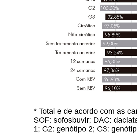
* Total e de acordo com as car
SOF: sofosbuvir; DAC: daclata
1; G2: genótipo 2; G3: genótip