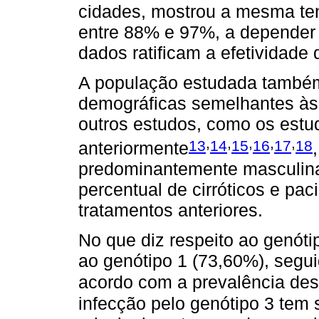
cidades, mostrou a mesma te
entre 88% e 97%, a depender 
dados ratificam a efetividade
A população estudada também 
demográficas semelhantes às
outros estudos, como os estu
,
,
,
,
,
13
14
15
16
17
18
anteriormente
predominantemente masculina
percentual de cirróticos e pa
tratamentos anteriores.
No que diz respeito ao genóti
ao genótipo 1 (73,60%), segu
acordo com a prevalência des
infecção pelo genótipo 3 tem s