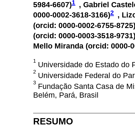
1
5984-6607
)
, Gabriel Caste
2
0000-0002-3618-3166
)
, Li
(
orcid: 0000-0002-6755-8725
(
orcid: 0000-0003-3518-9731
Mello Miranda (
orcid: 0000-
1
Universidade do Estado do P
2
Universidade Federal do Pará
3
Fundação Santa Casa de Mise
Belém, Pará, Brasil
RESUMO