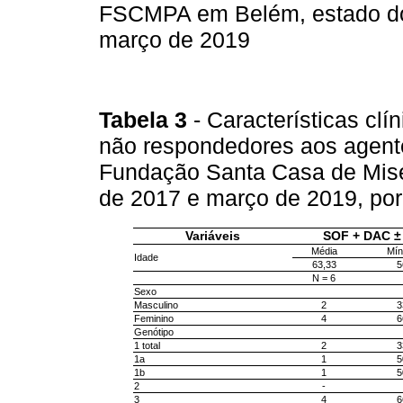
FSCMPA em Belém, estado do 
março de 2019
Tabela 3
- Características cl
não respondedores aos agentes
Fundação Santa Casa de Mise
de 2017 e março de 2019, po
Variáveis
SOF + DAC ±
Média
Mín
Idade
63,33
5
N = 6
Sexo
Masculino
2
3
Feminino
4
6
Genótipo
1 total
2
3
1a
1
5
1b
1
5
2
-
3
4
6