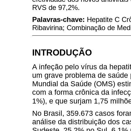
RVS de 97,2%.
Palavras-chave:
Hepatite C Crô
Ribavirina; Combinação de Me
INTRODUÇÃO
A infeção pelo vírus da hepati
um grave problema de saúde 
Mundial da Saúde (OMS) esti
com a forma crônica da infec
1%), e que surjam 1,75 milh
No Brasil, 359.673 casos fora
análise da distribuição dos c
Sudeste, 25,2% no Sul, 6,1% 