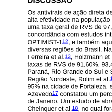
DISCUSSÃO
Os antivirais de ação direta
alta efetividade na populaç
uma taxa geral de RVS de 97
concordância com estudos i
12
OPTIMIST-1
, e também aque
diversas regiões do Brasil. N
13
Ferreira et al.
, Holzmann et 
taxas de RVS de 91,60%, 93,
Paraná, Rio Grande do Sul e 
Região Nordeste, Rolim et al.
95% na cidade de Fortaleza, 
17
Azevedo
constatou um perc
de Janeiro. Um estudo de abr
18
Cheinquer et al.
, no qual fo