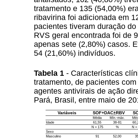
tratamento e 135 (54,00%) era
ribavirina foi adicionada em 
pacientes tiveram duração do
RVS geral encontrada foi de 
apenas sete (2,80%) casos. E
54 (21,60%) indivíduos.
Tabela 1
- Características cl
tratamento, de pacientes com 
agentes antivirais de ação d
Pará, Brasil, entre maio de 
Variáveis
SOF+DAC±RBV
S
Média
Mín.-máx.
Méd
Idade
61,55
38-81
60,
N = 175
%
N =
Sexo
Masculino
91
52,00
3