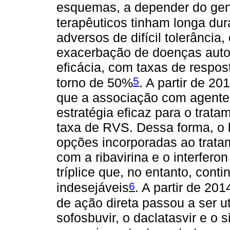
esquemas, a depender do genó
terapêuticos tinham longa du
adversos de difícil tolerância
exacerbação de doenças auto
eficácia, com taxas de respos
5
torno de 50%
. A partir de 2
que a associação com agentes
estratégia eficaz para o trat
taxa de RVS. Dessa forma, o b
opções incorporadas ao trata
com a ribavirina e o interfe
tríplice que, no entanto, cont
6
indesejáveis
. A partir de 20
de ação direta passou a ser u
sofosbuvir, o daclatasvir e o 