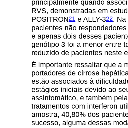
principalmente quando associ
RVS, demonstradas em estudo
21
22
POSITRON
e ALLY-3
. Na
pacientes não respondedores 
e apenas dois desses pacient
genótipo 3 foi a menor entre 
reduzido de pacientes neste es
É importante ressaltar que a 
portadores de cirrose hepáti
estão associados à dificuldad
estágios iniciais devido ao se
assintomático, e também pela 
tratamentos com interferon ut
amostra, 40,80% dos pacient
sucesso, alguma dessas moda