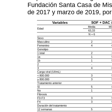
Fundación Santa Casa de Mise
de 2017 y marzo de 2019, po
Variables
SOF + DAC 
Media
Mí
Edad
63,33
N = 6
Sexo
Masculino
2
Femenino
4
Genotipo
1 total
2
1a
1
1b
1
2
-
3
4
Carga viral (UI/mL)
< 800.000
3
≥ 800.000
3
Tratamiento anterior
Sí
5
No
1
Fibrosis
F0-F3
3
F4
3
Duración del tratamiento
12 semanas
5