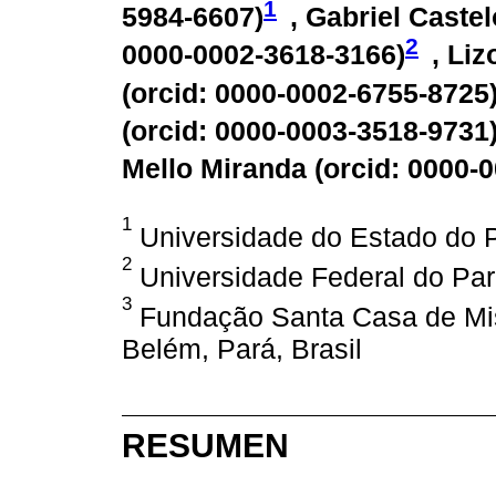
1
5984-6607
)
, Gabriel Caste
2
0000-0002-3618-3166
)
, Li
(
orcid: 0000-0002-6755-8725
(
orcid: 0000-0003-3518-9731
Mello Miranda (
orcid: 0000-
1
Universidade do Estado do P
2
Universidade Federal do Pará
3
Fundação Santa Casa de Mise
Belém, Pará, Brasil
RESUMEN