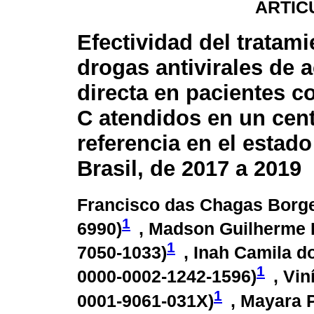
ARTÍC
Efectividad del tratam
drogas antivirales de 
directa en pacientes co
C atendidos en un cen
referencia en el estado
Brasil, de 2017 a 2019
Francisco das Chagas Borge
1
6990
)
, Madson Guilherme 
1
7050-1033
)
, Inah Camila d
1
0000-0002-1242-1596
)
, Vin
1
0001-9061-031X
)
, Mayara 