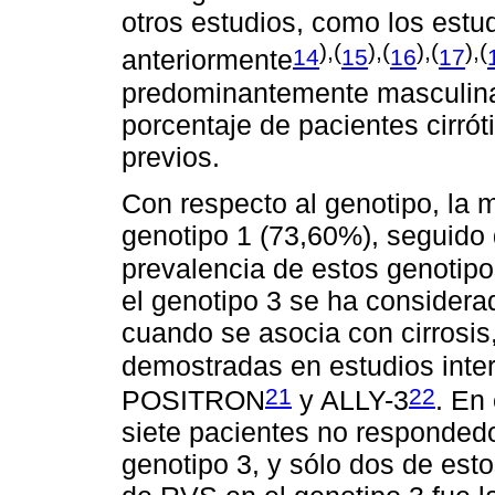
otros estudios, como los est
),(
),(
),(
),(
14
15
16
17
anteriormente
predominantemente masculina,
porcentaje de pacientes cirrót
previos.
Con respecto al genotipo, la 
genotipo 1 (73,60%), seguido 
prevalencia de estos genotipo
el genotipo 3 se ha considerad
cuando se asocia con cirrosi
demostradas en estudios int
21
22
POSITRON
y ALLY-3
. En 
siete pacientes no respondedo
genotipo 3, y sólo dos de esto