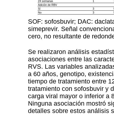
24 semanas
1
Adición de RBV
Sí
3
No
3
SOF: sofosbuvir; DAC: daclata
simeprevir. Señal convencional
cero, no resultante de redond
Se realizaron análisis estadís
asociaciones entre las caracter
RVS. Las variables analizadas
a 60 años, genotipo, existencia
tiempo de tratamiento entre 
tratamiento con sofosbuvir y d
carga viral mayor o inferior a 
Ninguna asociación mostró sign
detalles sobre estos análisis 