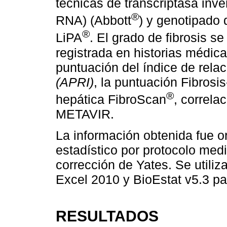
técnicas de transcriptasa in
®
RNA) (Abbott
) y genotipado
®
LiPA
. El grado de fibrosis s
registrada en historias médic
puntuación del índice de rela
(APRI)
, la puntuación Fibrosis
®
hepática FibroScan
, correla
METAVIR.
La información obtenida fue o
estadístico por protocolo med
corrección de Yates. Se utiliz
Excel 2010 y BioEstat v5.3 par
RESULTADOS