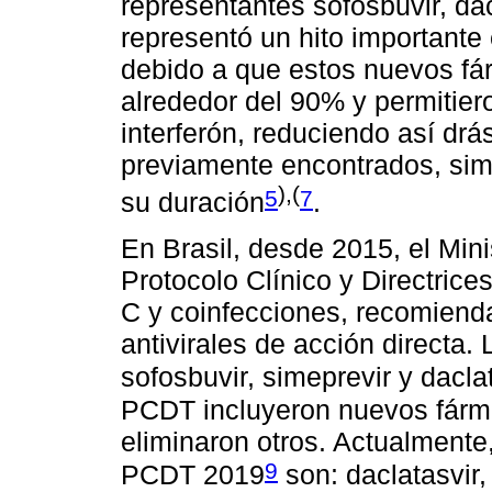
representantes sofosbuvir, dac
representó un hito importante 
debido a que estos nuevos f
alrededor del 90% y permitier
interferón, reduciendo así dr
previamente encontrados, simp
),(
5
7
su duración
.
En Brasil, desde 2015, el Mini
Protocolo Clínico y Directrice
C y coinfecciones, recomiend
antivirales de acción directa
sofosbuvir, simeprevir y dacla
PCDT incluyeron nuevos fárma
eliminaron otros. Actualmente
9
PCDT 2019
son: daclatasvir, 