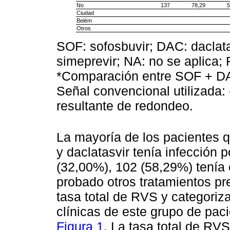
No
137
78,29
5
Ciudad
Belém
Otros
SOF: sofosbuvir; DAC: daclata
simeprevir; NA: no se aplica;
*Comparación entre SOF + 
Señal convencional utilizada: 
resultante de redondeo.
La mayoría de los pacientes q
y daclatasvir tenía infección 
(32,00%), 102 (58,29%) tenía 
probado otros tratamientos pr
tasa total de RVS y categoriz
clínicas de este grupo de pac
Figura 1
. La tasa total de RV