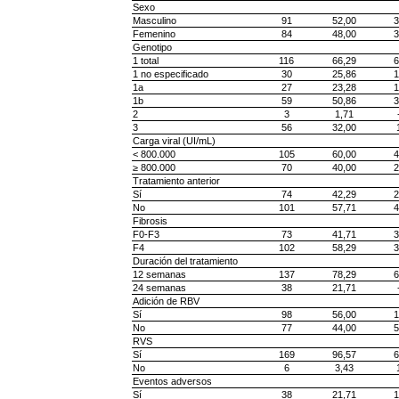
Sexo
Masculino
91
52,00
3
Femenino
84
48,00
3
Genotipo
1 total
116
66,29
6
1 no especificado
30
25,86
1
1a
27
23,28
1
1b
59
50,86
3
2
3
1,71
3
56
32,00
Carga viral (UI/mL)
< 800.000
105
60,00
4
≥ 800.000
70
40,00
2
Tratamiento anterior
Sí
74
42,29
2
No
101
57,71
4
Fibrosis
F0-F3
73
41,71
3
F4
102
58,29
3
Duración del tratamiento
12 semanas
137
78,29
6
24 semanas
38
21,71
Adición de RBV
Sí
98
56,00
1
No
77
44,00
5
RVS
Sí
169
96,57
6
No
6
3,43
Eventos adversos
Sí
38
21,71
1