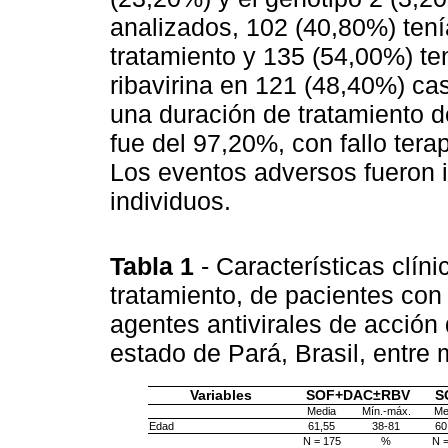
analizados, 102 (40,80%) tení
tratamiento y 135 (54,00%) ten
ribavirina en 121 (48,40%) ca
una duración de tratamiento 
fue del 97,20%, con fallo tera
Los eventos adversos fueron 
individuos.
Tabla 1
- Características clí
tratamiento, de pacientes con 
agentes antivirales de acció
estado de Pará, Brasil, entr
Variables
SOF+DAC±RBV
S
Media
Mín.-máx.
Me
Edad
61,55
38-81
60
N = 175
%
N =