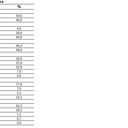
os
%
54,5
45,5
4,5
30,6
64,9
40,4
59,6
20,8
37,9
32,9
7,9
0,5
77,8
7,0
3,1
12,1
62,4
29,2
1,1
6,7
0,6