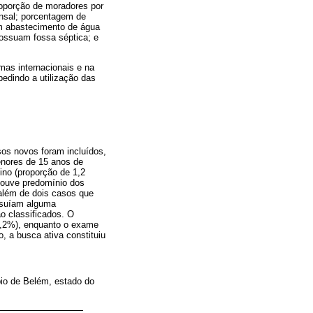
roporção de moradores por
nsal; porcentagem de
em abastecimento de água
possuam fossa séptica; e
mas internacionais e na
edindo a utilização das
os novos foram incluídos,
enores de 15 anos de
ino (proporção de 1,2
 Houve predomínio dos
 além de dois casos que
ossuíam alguma
o classificados. O
9,2%), enquanto o exame
 a busca ativa constituiu
io de Belém, estado do