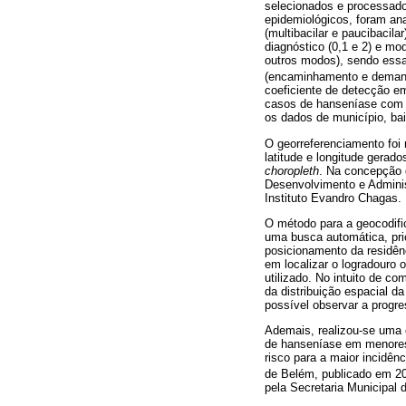
selecionados e processados
epidemiológicos, foram ana
(multibacilar e paucibacila
diagnóstico (0,1 e 2) e m
outros modos), sendo essa
(encaminhamento e demand
coeficiente de detecção e
casos de hanseníase com g
os dados de município, bai
O georreferenciamento foi 
latitude e longitude gerad
choropleth
. Na concepção d
Desenvolvimento e Adminis
Instituto Evandro Chagas.
O método para a geocodifi
uma busca automática, pri
posicionamento da residênc
em localizar o logradouro 
utilizado. No intuito de c
da distribuição espacial 
possível observar a progr
Ademais, realizou-se uma c
de hanseníase em menores 
risco para a maior incidênc
de Belém, publicado em 2
pela Secretaria Municipa