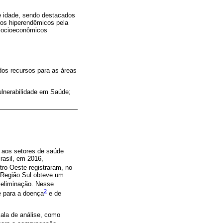
e idade, sendo destacados
dos hiperendêmicos pela
 socioeconômicos
os recursos para as áreas
lnerabilidade em Saúde;
s aos setores de saúde
rasil, em 2016,
tro-Oeste registraram, no
 Região Sul obteve um
 eliminação. Nesse
2
e para a doença
e de
ala de análise, como