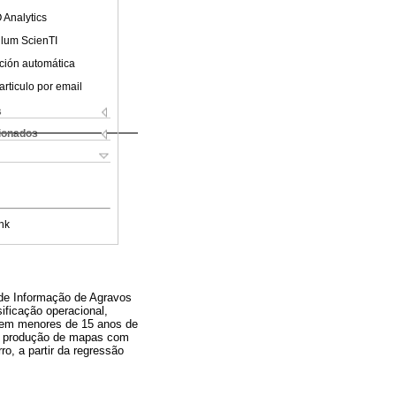
 Analytics
ulum ScienTI
ción automática
articulo por email
s
cionados
nk
de Informação de Agravos
sificação operacional,
o em menores de 15 anos de
a a produção de mapas com
o, a partir da regressão