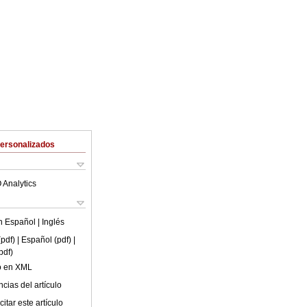
Personalizados
 Analytics
en
Español
| Inglés
(pdf)
| Español (pdf)
|
pdf)
lo en XML
cias del artículo
itar este artículo