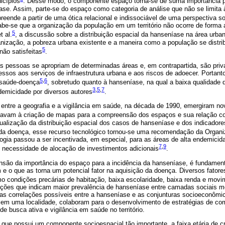
icípios
. Desse modo, o componente espaço torna-se de suma importância 
ase. Assim, parte-se do espaço como categoria de análise que não se limita
ende a partir de uma ótica relacional e indissociável de uma perspectiva so
be-se que a organização da população em um território não ocorre de forma a
5
 al.
, a discussão sobre a distribuição espacial da hanseníase na área urb
anização, a pobreza urbana existente e a maneira como a população se distri
5
ão satisfeitas
.
s pessoas se apropriam de determinadas áreas e, em contrapartida, são priv
essos aos serviços de infraestrutura urbana e aos riscos de adoecer. Portant
5
,
6
 saúde-doença
, sobretudo quanto à hanseníase, na qual a baixa qualidade 
3
,
5
,
7
demicidade por diversos autores
.
 entre a geografia e a vigilância em saúde, na década de 1990, emergiram no
avam à criação de mapas para a compreensão dos espaços e sua relação 
sualização da distribuição espacial dos casos de hanseníase e dos indicador
 da doença, esse recurso tecnológico tornou-se uma recomendação da Organ
ogia passou a ser incentivada, em especial, para as áreas de alta endemici
7
,
9
m necessidade de alocação de investimentos adicionais
.
ão da importância do espaço para a incidência da hanseníase, é fundament
o que as torna um potencial fator na aquisição da doença. Diversos fator
o condições precárias de habitação, baixa escolaridade, baixa renda e movi
ções que indicam maior prevalência de hanseníase entre camadas sociais m
s correlações possíveis entre a hanseníase e as conjunturas socioeconômic
em uma localidade, colaboram para o desenvolvimento de estratégias de co
e busca ativa e vigilância em saúde no território.
 que possui um componente socioespacial tão importante, a faixa etária de 