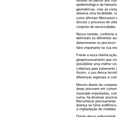
setores ou bairros dos mun
epidemiológica da hansení
geométricas, mas se compre
observa uma localidade, sa
como afirmam Mencaroni et
discutir o processo de urb
conjunto de necessidades n
Nesse sentido, conforme a
delimitam os diferentes ac
determinante no processo
fator importante na sua en
Frente a essa interlocução
geoprocessamento que vis
possibilitar uma melhor vi
cobertura para tratamento
Assim, o uso dessa tecnol
diferenças regionais e co
Mesmo diante da compreens
áreas possuem em comum e 
mostrado importantes, com
suma, há diversas associa
Reconhecer precisamente a
doença se torne endêmica 
a implantação de medidas d
Diante dessa enfermidade,