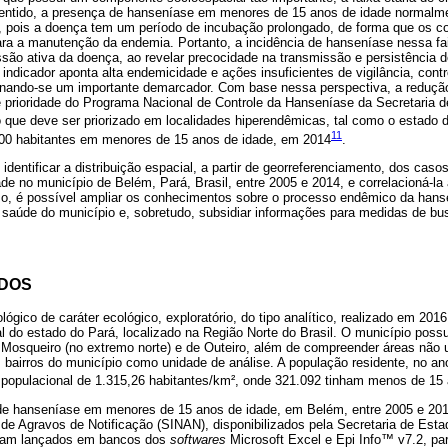
entido, a presença de hanseníase em menores de 15 anos de idade normalme
r, pois a doença tem um período de incubação prolongado, de forma que os con
ra a manutenção da endemia. Portanto, a incidência de hanseníase nessa fai
são ativa da doença, ao revelar precocidade na transmissão e persistência d
 indicador aponta alta endemicidade e ações insuficientes de vigilância, con
ornando-se um importante demarcador. Com base nessa perspectiva, a reduç
e prioridade do Programa Nacional de Controle da Hanseníase da Secretaria 
to que deve ser priorizado em localidades hiperendêmicas, tal como o estado 
11
000 habitantes em menores de 15 anos de idade, em 2014
.
 identificar a distribuição espacial, a partir de georreferenciamento, dos ca
e no município de Belém, Pará, Brasil, entre 2005 e 2014, e correlacioná-la 
, é possível ampliar os conhecimentos sobre o processo endêmico da hanse
saúde do município e, sobretudo, subsidiar informações para medidas de bus
ODOS
gico de caráter ecológico, exploratório, do tipo analítico, realizado em 2016.
l do estado do Pará, localizado na Região Norte do Brasil. O município possu
 Mosqueiro (no extremo norte) e de Outeiro, além de compreender áreas não 
s bairros do município como unidade de análise. A população residente, no an
populacional de 1.315,26 habitantes/km², onde 321.092 tinham menos de 15 
de hanseníase em menores de 15 anos de idade, em Belém, entre 2005 e 2014
de Agravos de Notificação (SINAN), disponibilizados pela Secretaria de Est
ram lançados em bancos dos
softwares
Microsoft Excel e Epi Info™ v7.2, pa