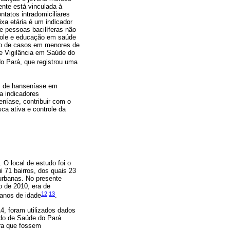
nte está vinculada à
tatos intradomiciliares
xa etária é um indicador
e pessoas bacilíferas não
trole e educação em saúde
ão de casos em menores de
de Vigilância em Saúde do
do Pará, que registrou uma
sos de hanseníase em
a indicadores
níase, contribuir com o
ca ativa e controle da
 O local de estudo foi o
i 71 bairros, dos quais 23
urbanas. No presente
o de 2010, era de
12
,
13
anos de idade
.
, foram utilizados dados
ado de Saúde do Pará
ra que fossem