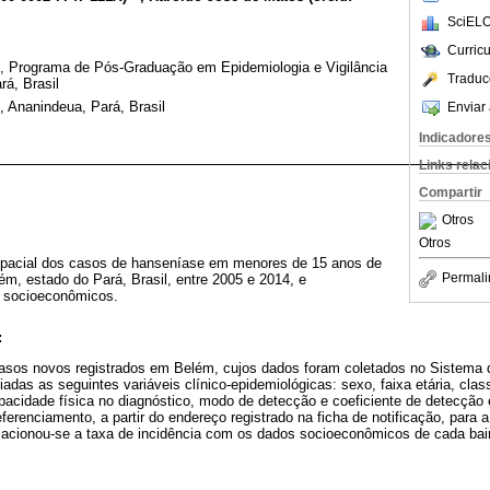
SciELO
Curric
, Programa de Pós-Graduação em Epidemiologia e Vigilância
Traduc
á, Brasil
 Ananindeua, Pará, Brasil
Enviar 
Indicadore
Links rela
Compartir
Otros
Otros
o espacial dos casos de hanseníase em menores de 15 anos de
Permali
ém, estado do Pará, Brasil, entre 2005 e 2014, e
s socioeconômicos.
:
asos novos registrados em Belém, cujos dados foram coletados no Sistema 
adas as seguintes variáveis clínico-epidemiológicas: sexo, faixa etária, clas
capacidade física no diagnóstico, modo de detecção e coeficiente de detecçã
eferenciamento, a partir do endereço registrado na ficha de notificação, par
relacionou-se a taxa de incidência com os dados socioeconômicos de cada bairr