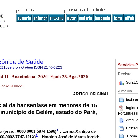
zônica de Saúde
Servicios 
6215
versión On-line
ISSN
2176-6223
Revista
ol.11 Ananindeua 2020 Epub 25-Ago-2020
SciELO
76-6223202000229
Articulo
ARTIGO ORIGINAL
texto 
cial da hanseníase em menores de 15
Inglés 
 município de Belém, estado do Pará,
Portugués (
Articu
Referen
1
a (
orcid: 0000-0001-5874-1598
)
, Lanna Xantipa de
1
Como c
000-0002-7747-121X
)
, Haroldo José de Matos (
orcid: