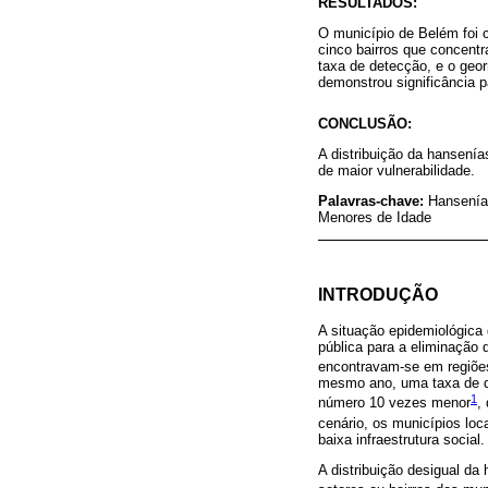
RESULTADOS:
O município de Belém foi 
cinco bairros que concent
taxa de detecção, e o geor
demonstrou significância p
CONCLUSÃO:
A distribuição da hansení
de maior vulnerabilidade.
Palavras-chave:
Hansenía
Menores de Idade
INTRODUÇÃO
A situação epidemiológica
pública para a eliminação
encontravam-se em regiõe
mesmo ano, uma taxa de de
1
número 10 vezes menor
,
cenário, os municípios loc
baixa infraestrutura social.
A distribuição desigual d