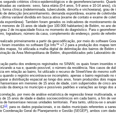
 segundo critérios clínico-epidemiológicos e de georreferenciamento. Quanto 
lisadas as variáveis: sexo, faixa etária (0-4 anos, 5-9 anos e 10-14 anos), cl
r), forma clínica (indeterminada, tuberculoide, dimorfa e virchowiana), grau de
odo de detecção (encaminhamento, demanda espontânea, exame de coletivida
 última variável dividida em busca ativa (exame de contato e exame de colet
a espontânea). Também foram gerados os indicadores de monitoramento d
m menores de 15 anos de idade (por 100.000 habitantes) de Belém, no ano de
rau 2 de incapacidade física no momento do diagnóstico. Para o georreferen
rro, logradouro, número da casa, complemento do endereço, ponto de referênc
realizado primeiramente a partir da geocodificação, por meio do
software
Goog
os foram inseridos no
software
Epi Info™ v7.2 para a produção dos mapas tem
os mapas, foi utilizada a malha digital de delimitação dos bairros de Belé
tração da Área Metropolitana de Belém, disponibilizados pelo Laboratório d
cação partiu dos endereços registrados no SINAN, os quais foram inseridos 
orizando a rua e, quando possível, o número da residência. Nos casos de du
ia em relação ao bairro, foi utilizado o recurso de StreetView do mesmo
sof
ou quando o registro encontrava-se incompleto, apenas o bairro registrado no
omparar a distribuição espacial ao longo dos anos, foram produzidos dois mapa
da hanseníase em menores de 15 anos de idade, com subperíodos de cinco an
essão da doença no município e possíveis padrões e variações ao longo dos 
orrelação, por meio de análise estatística de regressão linear multivariada, e
de 15 anos de idade e dados socioeconômicos em cada bairro, a fim de verif
ia de hanseníase nessas unidades territoriais. Para tanto, utilizou-se o anuár
13
012
, para os dados populacionais, e os dados municipais referentes a san
l de Coordenação Geral do Planejamento e Gestão (SEGEP), ambos com dado