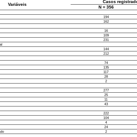
Casos registrad
Variáveis
N = 356
194
162
16
109
231
al
144
212
74
135
117
28
2
277
25
11
43
222
104
4
24
ado
2