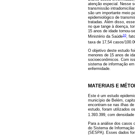
atenção especial. Nesse s
transmissão intradomicilia
são um importante meio pa
epidemiológico de transmis
tratadas. Além disso, esse
no que tange à doença, t
15 anos de idade tornou-s
10
Ministério da Saúde
, fa
taxa de 17,54 casos/100.
O objetivo deste estudo foi
menores de 15 anos de idad
socioeconômicos. Com isso
sistema de informação em 
enfermidade.
MATERIAIS E MÉT
Este é um estudo epidemioló
município de Belém, capita
encontram-se nas ilhas de
estudo, foram utilizados o
1.393.399, com densidade 
Para a análise dos casos 
do Sistema de Informação 
(SESPA). Esses dados fo