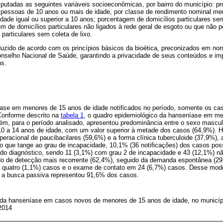
putadas as seguintes variáveis socioeconômicas, por bairro do município: p
 pessoas de 10 anos ou mais de idade, por classe de rendimento nominal me
dade igual ou superior a 10 anos; porcentagem de domicílios particulares s
em de domicílios particulares não ligados à rede geral de esgoto ou que não 
particulares sem coleta de lixo.
duzido de acordo com os princípios básicos da bioética, preconizados em nor
nselho Nacional de Saúde, garantindo a privacidade de seus conteúdos e imp
ns.
se em menores de 15 anos de idade notificados no período, somente os cas
 Conforme descrito na
tabela 1
, o quadro epidemiológico da hanseníase em m
ém, para o período analisado, apresentou predominância entre o sexo mascul
e 10 a 14 anos de idade, com um valor superior à metade dos casos (64,9%).
eracional de paucibacilares (59,6%) e a forma clínica tuberculoide (37,9%),
No que tange ao grau de incapacidade, 10,1% (36 notificações) dos casos p
o diagnóstico, sendo 11 (3,1%) com grau 2 de incapacidade e 43 (12,1%) nã
o de detecção mais recorrente (62,4%), seguido da demanda espontânea (2
m quatro (1,1%) casos e o exame de contato em 24 (6,7%) casos. Desse modo,
 a busca passiva representou 91,6% dos casos.
s da hanseníase em casos novos de menores de 15 anos de idade, no municíp
 2014