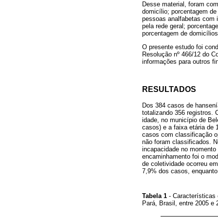
Desse material, foram com
domicílio; porcentagem de
pessoas analfabetas com i
pela rede geral; porcentag
porcentagem de domicílios 
O presente estudo foi con
Resolução nº 466/12 do Co
informações para outros fi
RESULTADOS
Dos 384 casos de hansenía
totalizando 356 registros.
idade, no município de Bel
casos) e a faixa etária d
casos com classificação op
não foram classificados. 
incapacidade no momento d
encaminhamento foi o mod
de coletividade ocorreu e
7,9% dos casos, enquanto
Tabela 1
- Característica
Pará, Brasil, entre 2005 e