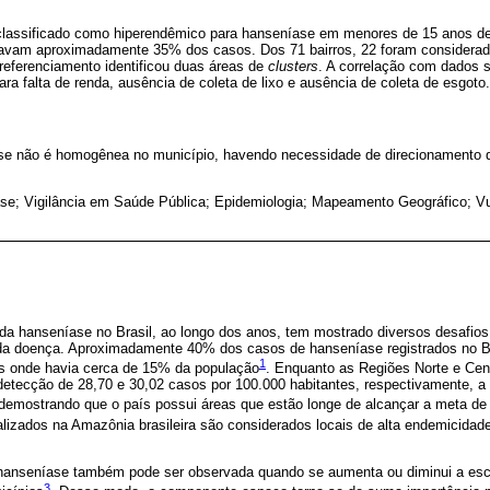
classificado como hiperendêmico para hanseníase em menores de 15 anos d
ravam aproximadamente 35% dos casos. Dos 71 bairros, 22 foram considera
referenciamento identificou duas áreas de
clusters
. A correlação com dados
ara falta de renda, ausência de coleta de lixo e ausência de coleta de esgoto.
ase não é homogênea no município, havendo necessidade de direcionamento d
se; Vigilância em Saúde Pública; Epidemiologia; Mapeamento Geográfico; Vu
 da hanseníase no Brasil, ao longo dos anos, tem mostrado diversos desafio
 da doença. Aproximadamente 40% dos casos de hanseníase registrados no B
1
s onde havia cerca de 15% da população
. Enquanto as Regiões Norte e Cen
tecção de 28,70 e 30,02 casos por 100.000 habitantes, respectivamente, a
 demostrando que o país possui áreas que estão longe de alcançar a meta de
alizados na Amazônia brasileira são considerados locais de alta endemicidad
a hanseníase também pode ser observada quando se aumenta ou diminui a esc
3