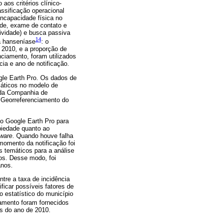
aos critérios clínico-
assificação operacional
 incapacidade física no
de, exame de contato e
ividade) e busca passiva
14
a hanseníase
: o
 2010, e a proporção de
ciamento, foram utilizados
ia e ano de notificação.
le Earth Pro. Os dados de
áticos no modelo de
m da Companhia de
e Georreferenciamento do
no Google Earth Pro para
biedade quanto ao
tware
. Quando houve falha
 momento da notificação foi
s temáticos para a análise
os. Desse modo, foi
anos.
ntre a taxa de incidência
icar possíveis fatores de
io estatístico do município
eamento foram fornecidos
s do ano de 2010.