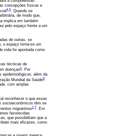
para a compreensão
 às concepções físicas e
4
,
5
cial
. Quando se
rbitrária, de modo que,
ana implica em também
bui pelo espaço frente a um
adas de outras, se
o, o espaço torna-se um
de vida foi apontada como
vas técnicas de
6
com doenças
. Por
es epidemiológicos, além da
8
ização Mundial da Saúde
.
dade, com amplas
al reconhecer o que essas
es socioeconômicos têm se
2
,
7
mentos migratórios
. Em
enos favorecidas.
as, que possibilitam que a
mbate mais eficazes, como
crianças e jovens merece