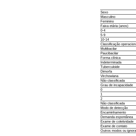
Sexo
Masculino
Feminino
Faixa etária (anos)
0-4
5-9
10-14
Classificação operacion
Multibacilar
Paucibacilar
Forma clínica
Indeterminada
Tuberculoide
Dimorfa
Virchowiana
Não classificada
Grau de incapacidade
0
1
2
Não classificada
Modo de detecção
Encaminhamento
Demanda espontânea
Exame de coletividade
Exame de contato
Outros modos ou ignor