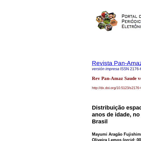
Revista Pan-Ama
versión impresa
ISSN
2176-
Rev Pan-Amaz Saude v
http://dx.doi.org/10.5123/s21
Distribuição espa
anos de idade, no
Brasil
Mayumi Aragão Fujishim
Oliveira Lemos (
orcid: 0