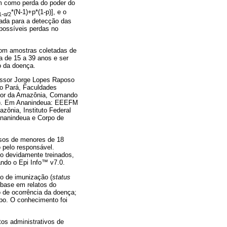
bem como perda do poder do
*(N-1)+p*(1-p)], e o
1-α/2
lada para a detecção das
 possíveis perdas no
com amostras coletadas de
ia de 15 a 39 anos e ser
o da doença.
essor Jorge Lopes Raposo
do Pará, Faculdades
rior da Amazônia, Comando
). Em Ananindeua: EEEFM
ônia, Instituto Federal
nanindeua e Corpo de
asos de menores de 18
 pelo responsável.
po devidamente treinados,
ando o Epi Info™ v7.0.
co de imunização (
status
 base em relatos do
o de ocorrência da doença;
po. O conhecimento foi
tos administrativos de