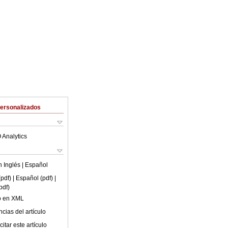
Personalizados
 Analytics
en
Inglés
| Español
(pdf)
| Español (pdf)
|
pdf)
lo en XML
cias del artículo
itar este artículo