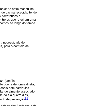
maior no sexo masculino,
s de vacina recebida, tendo
utorreferidos e
ntre os que referiram uma
icorpos ao longo do tempo
 a necessidade do
us, para o controle da
rus
(família
ão ocorre de forma direta,
rossóis com partículas
lar geralmente associado
e dois a quatro dias,
1
,
2
modo de prevenção
.
s países das Américas e de