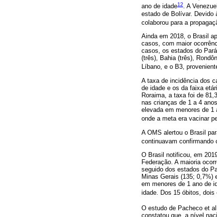
12
ano de idade
. A Venezue
estado de Bolívar. Devido 
colaborou para a propagaçã
Ainda em 2018, o Brasil a
casos, com maior ocorrên
casos, os estados do Pará 
(três), Bahia (três), Rond
Líbano, e o B3, provenien
A taxa de incidência dos 
de idade e os da faixa etá
Roraima, a taxa foi de 81,
nas crianças de 1 a 4 ano
elevada em menores de 1 
onde a meta era vacinar p
A OMS alertou o Brasil p
continuavam confirmando c
O Brasil notificou, em 20
Federação. A maioria ocor
seguido dos estados do Pa
Minas Gerais (135; 0,7%) 
em menores de 1 ano de id
idade. Dos 15 óbitos, doi
O estudo de Pacheco et al
constatou que, a nível na