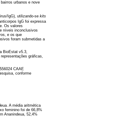
bairros urbanos e nove
rus/IgG), utilizando-se
kits
anticorpos IgG foi expressa
e. Os valores
e níveis inconclusivos
vos, e os que
usivos foram submetidas a
ma BioEstat v5.3,
 representações gráficas,
 2556024 CAAE
pesquisa, conforme
eua. A média aritmética
exo feminino foi de 66,8%
, em Ananindeua, 52,4%