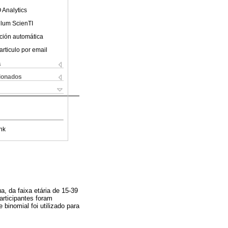
 Analytics
ulum ScienTI
ción automática
articulo por email
s
cionados
nk
, da faixa etária de 15-39
articipantes foram
 binomial foi utilizado para