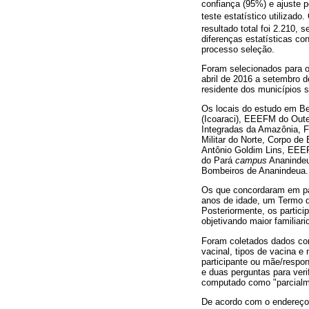
confiança (95%) e ajuste p
teste estatístico utilizado
resultado total foi 2.210
diferenças estatísticas co
processo seleção.
Foram selecionados para o
abril de 2016 a setembro d
residente dos municípios s
Os locais do estudo em B
(Icoaraci), EEEFM do Oute
Integradas da Amazônia, 
Militar do Norte, Corpo de
Antônio Goldim Lins, EEEF
do Pará
campus
Ananindeu
Bombeiros de Ananindeua.
Os que concordaram em par
anos de idade, um Termo de
Posteriormente, os partic
objetivando maior familiar
Foram coletados dados com
vacinal, tipos de vacina 
participante ou mãe/respon
e duas perguntas para ver
computado como "parcialm
De acordo com o endereço d