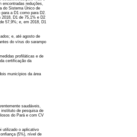
m encontradas reduções,
ca do Sistema Único de
 para a D1 como para D2.
m 2018, D1 de 75,1% e D2
de 57,9%; e, em 2018, D1
ados; e, até agosto de
lantes do vírus do sarampo
medidas profiláticas e de
da certificação da
dois municípios da área
arentemente saudáveis,
instituto de pesquisa de
ulosos do Pará e com CV
utilizado o aplicativo
onfiança (5%), nível de