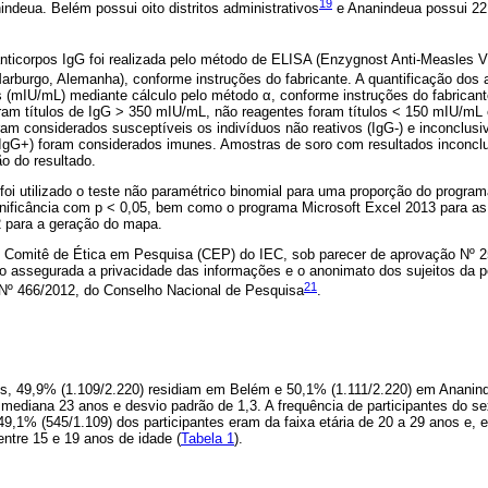
19
indeua. Belém possui oito distritos administrativos
e Ananindeua possui 22 
anticorpos IgG foi realizada pelo método de ELISA (Enzygnost Anti-Measles Vi
Marburgo, Alemanha), conforme instruções do fabricante. A quantificação dos 
s (mIU/mL) mediante cálculo pelo método α, conforme instruções do fabricant
ram títulos de IgG > 350 mIU/mL, não reagentes foram títulos < 150 mIU/mL 
m considerados susceptíveis os indivíduos não reativos (IgG-) e inconclusi
(IgG+) foram considerados imunes. Amostras de soro com resultados inconcl
o do resultado.
, foi utilizado o teste não paramétrico binomial para uma proporção do progra
gnificância com p < 0,05, bem como o programa Microsoft Excel 2013 para as
 para a geração do mapa.
lo Comitê de Ética em Pesquisa (CEP) do IEC, sob parecer de aprovação Nº
assegurada a privacidade das informações e o anonimato dos sujeitos da 
21
a Nº 466/2012, do Conselho Nacional de Pesquisa
.
tes, 49,9% (1.109/2.220) residiam em Belém e 50,1% (1.111/2.220) em Ananind
 mediana 23 anos e desvio padrão de 1,3. A frequência de participantes do s
49,1% (545/1.109) dos participantes eram da faixa etária de 20 a 29 anos e
entre 15 e 19 anos de idade (
Tabela 1
).