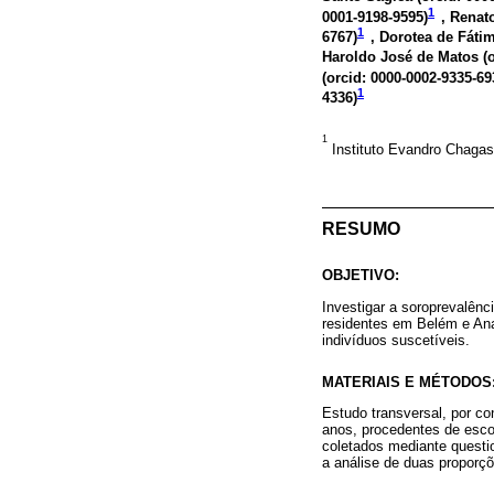
1
0001-9198-9595
)
, Renat
1
6767
)
, Dorotea de Fátim
Haroldo José de Matos (
(
orcid: 0000-0002-9335-69
1
4336
)
1
Instituto Evandro Chagas
RESUMO
OBJETIVO:
Investigar a soroprevalênc
residentes em Belém e Anan
indivíduos suscetíveis.
MATERIAIS E MÉTODOS
Estudo transversal, por co
anos, procedentes de escol
coletados mediante questio
a análise de duas proporçõ