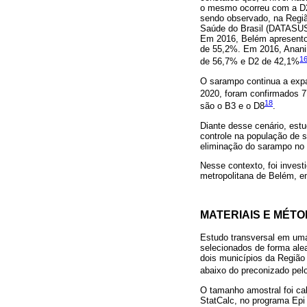
o mesmo ocorreu com a D2 
sendo observado, na Regiã
Saúde do Brasil (DATASUS
Em 2016, Belém apresento
de 55,2%. Em 2016, Anani
1
de 56,7% e D2 de 42,1%
O sarampo continua a expa
2020, foram confirmados 
18
são o B3 e o D8
.
Diante desse cenário, estu
controle na população de s
eliminação do sarampo no 
Nesse contexto, foi inves
metropolitana de Belém, e
MATERIAIS E MÉT
Estudo transversal em uma
selecionados de forma alea
dois municípios da Regiã
abaixo do preconizado pe
O tamanho amostral foi cal
StatCalc, no programa Epi