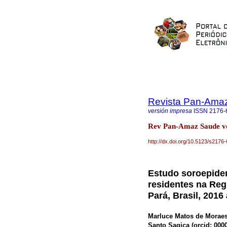
Revista Pan-Ama
versión impresa
ISSN
2176-
Rev Pan-Amaz Saude v
http://dx.doi.org/10.5123/s21
Estudo soroepide
residentes na Reg
Pará, Brasil, 2016
Marluce Matos de Moraes
Santo Sagica (
orcid: 000