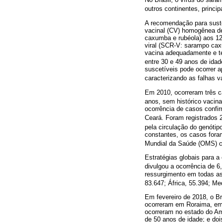
outros continentes, princi
A recomendação para suste
vacinal (CV) homogênea de 
caxumba e rubéola) aos 12
viral (SCR-V: sarampo cax
vacina adequadamente e tem
entre 30 e 49 anos de id
suscetíveis pode ocorrer 
caracterizando as falhas v
Em 2010, ocorreram três 
anos, sem histórico vacina
ocorrência de casos confi
Ceará. Foram registrados
pela circulação do genóti
constantes, os casos fora
Mundial da Saúde (OMS) ce
Estratégias globais para 
divulgou a ocorrência de 
ressurgimento em todas as
83.647; África, 55.394; Me
Em fevereiro de 2018, o Br
ocorreram em Roraima, em 
ocorreram no estado do Am
de 50 anos de idade; e do