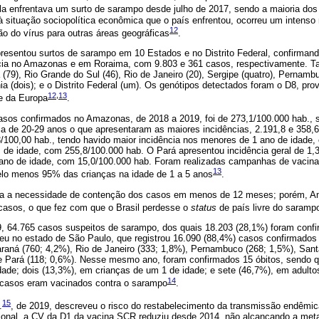
la enfrentava um surto de sarampo desde julho de 2017, sendo a maioria dos
à situação sociopolítica econômica que o país enfrentou, ocorreu um intenso
12
o do vírus para outras áreas geográficas
.
presentou surtos de sarampo em 10 Estados e no Distrito Federal, confirmand
cia no Amazonas e em Roraima, com 9.803 e 361 casos, respectivamente. 
(79), Rio Grande do Sul (46), Rio de Janeiro (20), Sergipe (quatro), Pernamb
ônia (dois); e o Distrito Federal (um). Os genótipos detectados foram o D8, pr
12
,
13
te da Europa
.
casos confirmados no Amazonas, de 2018 a 2019, foi de 273,1/100.000 hab.,
ria de 20-29 anos o que apresentaram as maiores incidências, 2.191,8 e 358
3/100,00 hab., tendo havido maior incidência nos menores de 1 ano de idade,
s de idade, com 255,8/100.000 hab. O Pará apresentou incidência geral de 1,
ano de idade, com 15,0/100.000 hab. Foram realizadas campanhas de vacina
13
elo menos 95% das crianças na idade de 1 a 5 anos
.
ara a necessidade de contenção dos casos em menos de 12 meses; porém, 
asos, o que fez com que o Brasil perdesse o
status
de país livre do saram
19, 64.765 casos suspeitos de sarampo, dos quais 18.203 (28,1%) foram con
reu no estado de São Paulo, que registrou 16.090 (88,4%) casos confirmados
raná (760; 4,2%), Rio de Janeiro (333; 1,8%), Pernambuco (268; 1,5%), Sant
e Pará (118; 0,6%). Nesse mesmo ano, foram confirmados 15 óbitos, sendo q
ade; dois (13,3%), em crianças de um 1 de idade; e sete (46,7%), em adulto
14
s casos eram vacinados contra o sarampo
.
15
.
, de 2019, descreveu o risco do restabelecimento da transmissão endêmic
cional, a CV da D1 da vacina SCR reduziu desde 2014, não alcançando a met