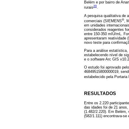
Belém e por bairro de Anan
20
rurais
.
A pesquisa qualitativa de 
®
comerciais (SIEMENS
, 
em unidades internacionai
considerados reagentes fo
entre 150-350 mIU/mL. Fora
apresentaram reatividade 
novo teste para confirmaçã
Para a análise estatística
estabelecendo nível de si
e o
software
Arc GIS v10.2
O estudo foi aprovado pe
46849515800000019, sendo 
estabelecido pela Portari
RESULTADOS
Entre os 2.220 participan
das idades foi de 21 anos,
(1.482/2.220). Em Belém, 
(582/1.111) encontrava-se 