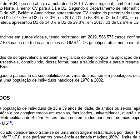
de SCR, que não atingiu a meta desde 2013. A nível regional, também fora
o Norte, a menor CV para a D1 e D2. Segundo o Departamento de Informáti
) do MS, Belém e Ananindeua apresentaram CV abaixo do preconizado tanto
u D1 de 77,0% e D2 de 72,0%; em 2017, D1 de 65,8% e D2 de 42,4%; e, e
ndeua apresentou D1 de 34,0% e D2 de 29,8%; em 2017, D1 de 52,6% e D2 
6
.
ndir-se em surtos globais, tendo registrado, em 2019, 568.573 casos confirm
17
77.673 casos em todas as regiões da OMS
. Os genótipos atualmente circu
dos de soroprevalência norteiam a vigilância epidemiológica na aplicação de 
uscetíveis, contribuindo, dessa forma, para a saúde pública e para o resgate 
Brasil.
tigado o panorama da suscetibilidade ao vírus do sarampo em populações de 
m uma população de indivíduos nascidos de 1978 a 2002.
ODOS
 população de indivíduos de 15 a 39 anos de idade, de ambos os sexos, ap
tória e por conglomerados em escolas, faculdades, universidades, quartéis e 
o Metropolitana de Belém. Esses foram contemplados por serem os mais pop
16
lo MS
.
culado considerando tratar-se de uma amostragem estratificada por idade. Foi 
 Info™ v7.0, e os parâmetros prevalência estimada máxima (80%), limite de c