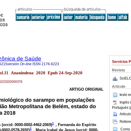
zônica de Saúde
Servicios 
6215
versión On-line
ISSN
2176-6223
Revista
ol.11 Ananindeua 2020 Epub 24-Sep-2020
SciELO
76-6223202000378
Articulo
ARTIGO ORIGINAL
texto 
miológico do sarampo em populações
Inglés 
ião Metropolitana de Belém, estado do
Portugués (
 a 2018
Articu
Referen
1
 (
orcid: 0000-0002-4462-2069
)
, Fernanda do Espírito
1
Como c
0-0002-0578-2692
)
, Maria Izabel de Jesus (
orcid: 0000-