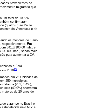
 casos provenientes do
 movimento migratório que
o um total de 10.326
Também confirmaram
uco (quatro), São Paulo
oveniente da Venezuela e do
 sendo os menores de 1 ano
,6, respectivamente. Em
 com 841,8/100,00 hab., e
3/100.000 hab., sendo mais
ção para aumentar a CV,
Amazonas e Pará
13
po em 2019
.
firmados em 23 Unidades da
 em 259 municípios,
a Catarina (251; 1,4%),
ue seis (40,0%) ocorreram
s maiores de 20 anos de
a do sarampo no Brasil e
a estabelecida pelo MS; e