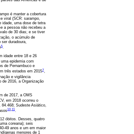
rampo é manter a cobertura
ce viral (SCR: sarampo,
e idade, uma dose de tetra
Se a pessoa não recebeu a
alo de 30 dias; e se tiver
ação, o acúmulo de
 ser duradoura,
5
e
.
 idade entre 18 e 26
ou uma epidemia com
dos de Pernambuco e
7
em três estados em 2015
,
nação e vigilância
o de 2016, a Organização
 Em de 2017, a OMS
 CV, em 2018 ocorreu o
 84.468; Sudeste Asiático,
10
,
11
casos
.
 12 óbitos. Desses, quatro
uma coreana); seis
 40-49 anos e um em maior
indígenas menores de 1