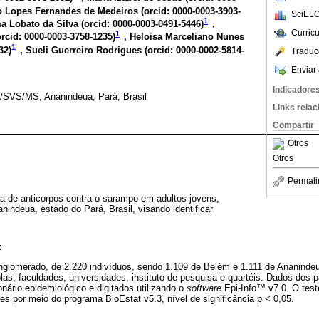
o Lopes Fernandes de Medeiros (
orcid: 0000-0003-3903-
SciELO
1
a Lobato da Silva (
orcid: 0000-0003-0491-5446
)
,
Curric
1
orcid: 0000-0003-3758-1235
)
, Heloisa Marceliano Nunes
1
32
)
, Sueli Guerreiro Rodrigues (
orcid: 0000-0002-5814-
Traduc
Enviar 
Indicadore
/SVS/MS, Ananindeua, Pará, Brasil
Links rela
Compartir
Otros
Otros
Permali
ia de anticorpos contra o sarampo em adultos jovens,
indeua, estado do Pará, Brasil, visando identificar
:
nglomerado, de 2.220 indivíduos, sendo 1.109 de Belém e 1.111 de Ananindeua
as, faculdades, universidades, instituto de pesquisa e quartéis. Dados dos p
nário epidemiológico e digitados utilizando o
software
Epi-Info™ v7.0. O teste
es por meio do programa BioEstat v5.3, nível de significância p < 0,05.