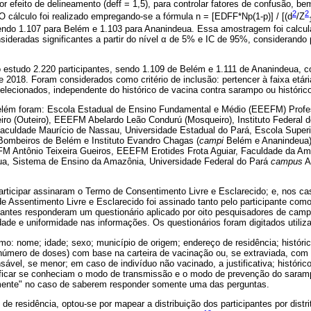
or efeito de delineamento (deff = 1,5), para controlar fatores de confusão, 
2
2
. O cálculo foi realizado empregando-se a fórmula n = [EDFF*Np(1-p)] / [(d
/Z
, sendo 1.107 para Belém e 1.103 para Ananindeua. Essa amostragem foi calcu
nsideradas significantes a partir do nível α de 5% e IC de 95%, considerando
 estudo 2.220 participantes, sendo 1.109 de Belém e 1.111 de Ananindeua, 
e 2018. Foram considerados como critério de inclusão: pertencer à faixa etár
elecionados, independente do histórico de vacina contra sarampo ou históric
elém foram: Escola Estadual de Ensino Fundamental e Médio (EEEFM) Prof
iro (Outeiro), EEEFM Abelardo Leão Condurú (Mosqueiro), Instituto Federal 
Faculdade Maurício de Nassau, Universidade Estadual do Pará, Escola Supe
 Bombeiros de Belém e Instituto Evandro Chagas (
campi
Belém e Ananindeua
M Antônio Teixeira Gueiros, EEEFM Erotides Frota Aguiar, Faculdade da Amaz
a, Sistema de Ensino da Amazônia, Universidade Federal do Pará
campus
A
ticipar assinaram o Termo de Consentimento Livre e Esclarecido; e, nos c
 Assentimento Livre e Esclarecido foi assinado tanto pelo participante como
ipantes responderam um questionário aplicado por oito pesquisadores de cam
idade e uniformidade nas informações. Os questionários foram digitados utiliz
o: nome; idade; sexo; município de origem; endereço de residência; históri
e número de doses) com base na carteira de vacinação ou, se extraviada, com
sável, se menor; em caso de indivíduo não vacinado, a justificativa; históric
ificar se conheciam o modo de transmissão e o modo de prevenção do saram
ente" no caso de saberem responder somente uma das perguntas.
e residência, optou-se por mapear a distribuição dos participantes por distri