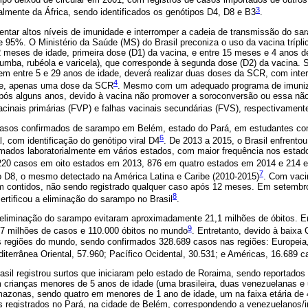
3
palmente da África, sendo identificados os genótipos D4, D8 e B3
.
ntar altos níveis de imunidade e interromper a cadeia de transmissão do sa
95%. O Ministério da Saúde (MS) do Brasil preconiza o uso da vacina trípli
 meses de idade, primeira dose (D1) da vacina, e entre 15 meses e 4 anos d
umba, rubéola e varicela), que corresponde à segunda dose (D2) da vacina. 
 entre 5 e 29 anos de idade, deverá realizar duas doses da SCR, com interv
4
ade, apenas uma dose da SCR
. Mesmo com um adequado programa de imuniz
após alguns anos, devido à vacina não promover a soroconversão ou essa não
acinais primárias (FVP) e falhas vacinais secundárias (FVS), respectivament
casos confirmados de sarampo em Belém, estado do Pará, em estudantes com
6
l, com identificação do genótipo viral D4
. De 2013 a 2015, o Brasil enfrent
rmados laboratorialmente em vários estados, com maior frequência nos esta
 220 casos em oito estados em 2013, 876 em quatro estados em 2014 e 214 
7
po D8, o mesmo detectado na América Latina e Caribe (2010-2015)
. Com vaci
m contidos, não sendo registrado qualquer caso após 12 meses. Em setembr
8
rtificou a eliminação do sarampo no Brasil
.
a eliminação do sarampo evitaram aproximadamente 21,1 milhões de óbitos.
9
6,7 milhões de casos e 110.000 óbitos no mundo
. Entretanto, devido à baixa
 regiões do mundo, sendo confirmados 328.689 casos nas regiões: Europeia,
diterrânea Oriental, 57.960; Pacífico Ocidental, 30.531; e Américas, 16.689 
asil registrou surtos que iniciaram pelo estado de Roraima, sendo reportados
crianças menores de 5 anos de idade (uma brasileira, duas venezuelanas e 
azonas, sendo quatro em menores de 1 ano de idade, um na faixa etária de
is registrados no Pará, na cidade de Belém, correspondendo a venezuelanos/