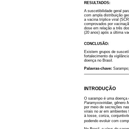
RESULTADOS:
A suscetibilidade geral p
com ampla distribuição geo
a vacina tríplice viral (S
comprovados por vacinação
dose em relação a três do
(20 anos) após a última va
CONCLUSÃO:
Existem grupos de suscetí
fortalecimento da vigilânci
doença no Brasil.
Palavras-chave:
Sarampo;
INTRODUÇÃO
O sarampo é uma doença e
Paramyxoviridae
, gênero
M
por meio de secreções nasof
virais no ar em ambientes
à tosse, coriza, conjuntiv
podendo evoluir com compl
No Brasil, o vírus do sar