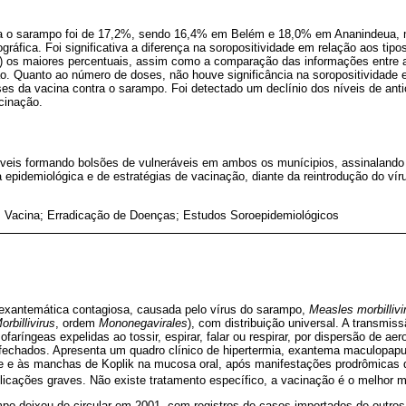
ara o sarampo foi de 17,2%, sendo 16,4% em Belém e 18,0% em Ananindeua, 
gráfica. Foi significativa a diferença na soropositividade em relação aos tipo
CR) os maiores percentuais, assim como a comparação das informações entre a
. Quanto ao número de doses, não houve significância na soropositividade e
ses da vacina contra o sarampo. Foi detectado um declínio dos níveis de ant
cinação.
veis formando bolsões de vulneráveis em ambos os munícipios, assinalando
a epidemiológica e de estratégias de vacinação, diante da reintrodução do vír
 Vacina; Erradicação de Doenças; Estudos Soroepidemiológicos
xantemática contagiosa, causada pelo vírus do sarampo,
Measles morbillivi
orbillivirus
, ordem
Mononegavirales
), com distribuição universal. A transmiss
aríngeas expelidas ao tossir, espirar, falar ou respirar, por dispersão de ae
 fechados. Apresenta um quadro clínico de hipertermia, exantema maculopapu
ite e às manchas de Koplik na mucosa oral, após manifestações prodrômicas d
icações graves. Não existe tratamento específico, a vacinação é o melhor 
ampo deixou de circular em 2001, com registros de casos importados de outro