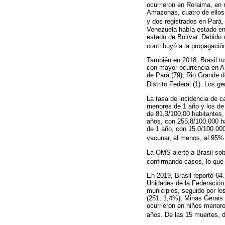
ocurrieron en Roraima, en 
Amazonas, cuatro de ellos
y dos registrados en Pará
Venezuela había estado enf
estado de Bolívar. Debido 
contribuyó a la propagació
También en 2018, Brasil tu
con mayor ocurrencia en A
de Pará (79), Rio Grande do
Distrito Federal (1). Los 
La tasa de incidencia de c
menores de 1 año y los de 
de 81,3/100,00 habitantes,
años, con 255,8/100.000 h
de 1 año, con 15,0/100.000
vacunar, al menos, al 95% 
La OMS alertó a Brasil so
confirmando casos, lo que 
En 2019, Brasil reportó 6
Unidades de la Federación
municipios, seguido por l
(251; 1,4%), Minas Gerais
ocurrieron en niños menor
años. De las 15 muertes, 