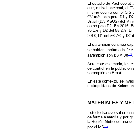
El estudio de Pacheco et a
que, a nivel nacional, el 
mismo ocurrió con el CrS D
CV más bajo para D1 y D2 
Brasil (DATASUS) del Mini
como para D2. En 2016, B
75,1% y D2 del 55,2%. En
2018, D1 del 56,7% y D2 
El sarampión continúa exp
se habían confirmado 77.6
18
sarampión son B3 y D8
.
Ante este escenario, los es
de control en la población 
sarampión en Brasil.
En este contexto, se inves
metropolitana de Belém en 
MATERIALES Y MÉ
Estudio transversal en un
de forma aleatoria y por g
la Región Metropolitana d
16
por el MS
.