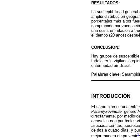
RESULTADOS:
La susceptibilidad genera
amplia distribución geográfi
porcentajes más altos fuer
comprobada por vacunación.
una dosis en relación a tr
el tiempo (20 años) despué
CONCLUSIÓN:
Hay grupos de susceptible
fortalecer la vigilancia epi
enfermedad en Brasil.
Palabras clave:
Sarampión
INTRODUCCIÓN
El sarampión es una enfer
Paramyxoviridae,
género
M
directamente, por medio de
aerosoles con partículas vi
asociada con tos, secreci
de dos a cuatro días, y pu
1
,
mejor manera de prevenir