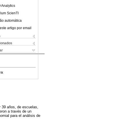
 Analytics
ulum ScienTI
ão automática
este artigo por email
s
cionados
ar
nk
y 39 años, de escuelas,
ieron a través de un
nomial para el análisis de