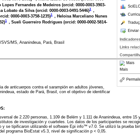
o Lopes Fernandes de Medeiros (
orcid: 0000-0003-3903-
SciELO
1
a Lobato da Silva (
orcid: 0000-0003-0491-5446
)
,
Curric
1
orcid: 0000-0003-3758-1235
)
, Heloisa Marceliano Nunes
1
32
)
, Sueli Guerreiro Rodrigues (
orcid: 0000-0002-5814-
Traduç
Enviar 
Indicadore
/SVS/MS, Ananindeua, Pará, Brasil
Links rela
Compartilh
Mais
Mais
Permali
cia de anticuerpos contra el sarampión en adultos jóvenes,
ndeua, estado de Pará, Brasil, con el objetivo de identificar
S:
nsversal de 2.220 personas, 1.109 de Belém y 1.111 de Ananindeua, entre 15 
stitutos de investigación y cuarteles. Los datos de los participantes se recog
 y se tipificaron utilizando el software Epi info™ v7.0. Se utilizó la prueba bi
del programa BioEstat v5.3, nivel de significación p < 0,05.