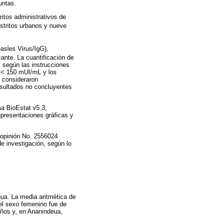
untas.
ritos administrativos de
stritos urbanos y nueve
asles Virus/IgG),
cante. La cuantificación de
 según las instrucciones
n < 150 mUI/mL y los
e consideraron
esultados no concluyentes
ma BioEstat v5.3,
epresentaciones gráficas y
a opinión No. 2556024
e investigación, según lo
eua. La media aritmética de
el sexo femenino fue de
años y, en Ananindeua,