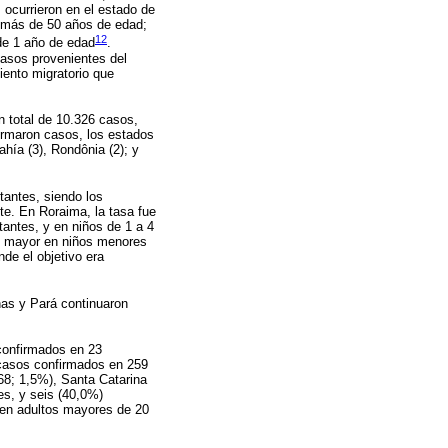
 ocurrieron en el estado de
 más de 50 años de edad;
12
de 1 año de edad
.
casos provenientes del
iento migratorio que
n total de 10.326 casos,
rmaron casos, los estados
ahía (3), Rondônia (2); y
tantes, siendo los
te. En Roraima, la tasa fue
antes, y en niños de 1 a 4
do mayor en niños menores
de el objetivo era
as y Pará continuaron
confirmados en 23
 casos confirmados en 259
68; 1,5%), Santa Catarina
es, y seis (40,0%)
 en adultos mayores de 20