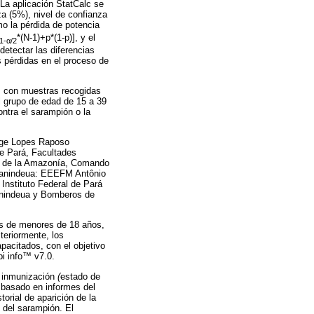
La aplicación StatCalc se
za (5%), nivel de confianza
mo la pérdida de potencia
*(N-1)+p*(1-p)], y el
1-α/2
detectar las diferencias
s pérdidas en el proceso de
a, con muestras recogidas
al grupo de edad de 15 a 39
ntra el sarampión o la
orge Lopes Raposo
de Pará, Facultades
or de la Amazonía, Comando
anindeua: EEEFM Antônio
Instituto Federal de Pará
indeua y Bomberos de
sos de menores de 18 años,
teriormente, los
pacitados, con el objetivo
pi info™ v7.0.
e inmunización
(
estado de
 basado en informes del
torial de aparición de la
 del sarampión. El