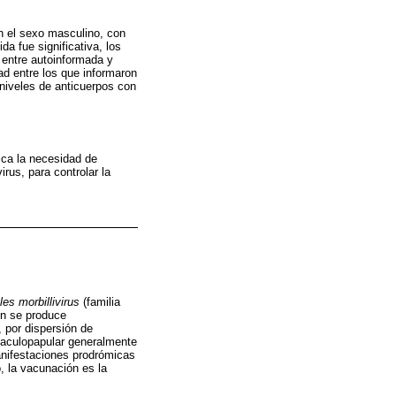
n el sexo masculino, con
da fue significativa, los
 entre autoinformada y
ad entre los que informaron
 niveles de anticuerpos con
ica la necesidad de
irus, para controlar la
es morbillivirus
(familia
ón se produce
, por dispersión de
 maculopapular generalmente
anifestaciones prodrómicas
, la vacunación es la