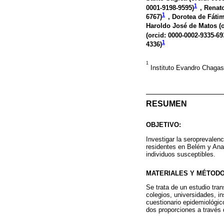
1
0001-9198-9595
)
, Renat
1
6767
)
, Dorotea de Fátim
Haroldo José de Matos (
(
orcid: 0000-0002-9335-69
1
4336
)
1
Instituto Evandro Chagas
RESUMEN
OBJETIVO:
Investigar la seroprevalen
residentes en Belém y Anani
individuos susceptibles.
MATERIALES Y MÉTODO
Se trata de un estudio tra
colegios, universidades, in
cuestionario epidemiológico
dos proporciones a través 