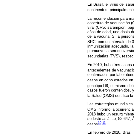
En Brasil, el virus del sa
continentes, principalmente
La recomendación para man
cobertura de vacunación (C
viral (CRS: sarampión, pap
años de edad, una dosis de
de la vacuna. Si la person
SRC, con un intervalo de 3
inmunización adecuado, la
promueve la seroconversión
secundarias (FVS), respec
En 2010, hubo tres casos 
antecedentes de vacunación
confirmados por laboratori
casos en ocho estados en 
genotipo D8, el mismo dete
casos fueron contenidos, 
la Salud (OMS) certificó la
Las estrategias mundiales
OMS informó la ocurrencia
2018 hubo un resurgimiento
sudeste asiático, 83.647; 
10
,
11
casos
.
En febrero de 2018, Brasil