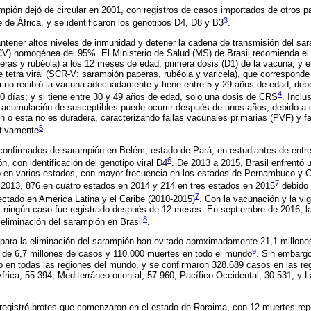
rampión dejó de circular en 2001, con registros de casos importados de otros 
3
 de África, y se identificaron los genotipos D4, D8 y B3
.
tener altos niveles de inmunidad y detener la cadena de transmisión del sa
V) homogénea del 95%. El Ministerio de Salud (MS) de Brasil recomienda el 
eras y rubéola) a los 12 meses de edad, primera dosis (D1) de la vacuna, y e
 tetra viral (SCR-V: sarampión paperas, rubéola y varicela), que corresponde
a no recibió la vacuna adecuadamente y tiene entre 5 y 29 años de edad, debe
4
0 días; y si tiene entre 30 y 49 años de edad, solo una dosis de CRS
. Incl
 acumulación de susceptibles puede ocurrir después de unos años, debido a 
 o esta no es duradera, caracterizando fallas vacunales primarias (PVF) y f
5
tivamente
.
confirmados de sarampión en Belém, estado de Pará, en estudiantes de entre
6
, con identificación del genotipo viral D4
. De 2013 a 2015, Brasil enfrentó
o en varios estados, con mayor frecuencia en los estados de Pernambuco y C
7
2013, 876 en cuatro estados en 2014 y 214 en tres estados en 2015
debido a
7
ctado en América Latina y el Caribe (2010-2015)
. Con la vacunación y la vig
y ningún caso fue registrado después de 12 meses. En septiembre de 2016, l
8
 eliminación del sarampión en Brasil
.
 para la eliminación del sarampión han evitado aproximadamente 21,1 millone
9
 de 6,7 millones de casos y 110.000 muertes en todo el mundo
. Sin embargo
 en todas las regiones del mundo, y se confirmaron 328.689 casos en las reg
África, 55.394; Mediterráneo oriental, 57.960; Pacífico Occidental, 30.531; y
 registró brotes que comenzaron en el estado de Roraima, con 12 muertes rep