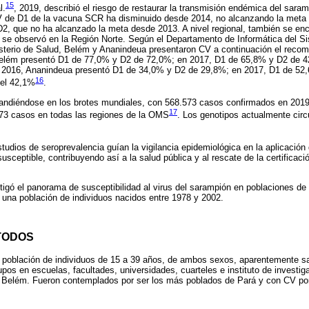
15
l.
, 2019, describió el riesgo de restaurar la transmisión endémica del saram
CV de D1 de la vacuna SCR ha disminuido desde 2014, no alcanzando la meta e
2, que no ha alcanzado la meta desde 2013. A nivel regional, también se enc
se observó en la Región Norte. Según el Departamento de Informática del S
sterio de Salud, Belém y Ananindeua presentaron CV a continuación el reco
elém presentó D1 de 77,0% y D2 de 72,0%; en 2017, D1 de 65,8% y D2 de 42
 2016, Ananindeua presentó D1 de 34,0% y D2 de 29,8%; en 2017, D1 de 52,
16
del 42,1%
.
andiéndose en los brotes mundiales, con 568.573 casos confirmados en 2019;
17
73 casos en todas las regiones de la OMS
. Los genotipos actualmente circu
tudios de seroprevalencia guían la vigilancia epidemiológica en la aplicación
susceptible, contribuyendo así a la salud pública y al rescate de la certificaci
tigó el panorama de susceptibilidad al virus del sarampión en poblaciones de
una población de individuos nacidos entre 1978 y 2002.
TODOS
a población de individuos de 15 a 39 años, de ambos sexos, aparentemente s
rupos en escuelas, facultades, universidades, cuarteles e instituto de investi
e Belém. Fueron contemplados por ser los más poblados de Pará y con CV por