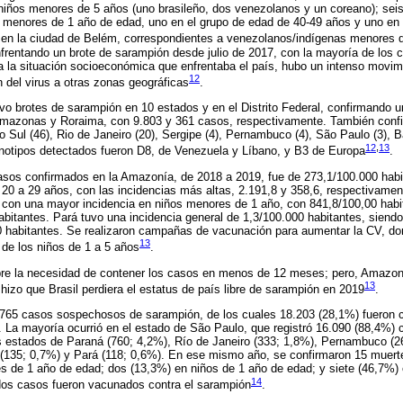
niños menores de 5 años (uno brasileño, dos venezolanos y un coreano); seis
 menores de 1 año de edad, uno en el grupo de edad de 40-49 años y uno en
, en la ciudad de Belém, correspondientes a venezolanos/indígenas menores 
rentando un brote de sarampión desde julio de 2017, con la mayoría de los 
a la situación socioeconómica que enfrentaba el país, hubo un intenso movim
12
n del virus a otras zonas geográficas
.
vo brotes de sarampión en 10 estados y en el Distrito Federal, confirmando u
mazonas y Roraima, con 9.803 y 361 casos, respectivamente. También confi
 Sul (46), Rio de Janeiro (20), Sergipe (4), Pernambuco (4), São Paulo (3), B
12
,
13
genotipos detectados fueron D8, de Venezuela y Líbano, y B3 de Europa
.
asos confirmados en la Amazonía, de 2018 a 2019, fue de 273,1/100.000 habi
20 a 29 años, con las incidencias más altas, 2.191,8 y 358,6, respectivamen
 con una mayor incidencia en niños menores de 1 año, con 841,8/100,00 habit
abitantes. Pará tuvo una incidencia general de 1,3/100.000 habitantes, sien
 habitantes. Se realizaron campañas de vacunación para aumentar la CV, don
13
de los niños de 1 a 5 años
.
bre la necesidad de contener los casos en menos de 12 meses; pero, Amazon
13
hizo que Brasil perdiera el estatus de país libre de sarampión en 2019
.
4.765 casos sospechosos de sarampión, de los cuales 18.203 (28,1%) fueron 
. La mayoría ocurrió en el estado de São Paulo, que registró 16.090 (88,4%)
os estados de Paraná (760; 4,2%), Río de Janeiro (333; 1,8%), Pernambuco (2
 (135; 0,7%) y Pará (118; 0,6%). En ese mismo año, se confirmaron 15 muert
es de 1 año de edad; dos (13,3%) en niños de 1 año de edad; y siete (46,7%)
14
dos casos fueron vacunados contra el sarampión
.