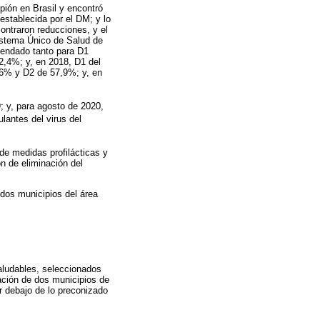
pión en Brasil y encontró
stablecida por el DM; y lo
ontraron reducciones, y el
istema Único de Salud de
mendado tanto para D1
,4%; y, en 2018, D1 del
6% y D2 de 57,9%; y, en
 y, para agosto de 2020,
lantes del virus del
 de medidas profilácticas y
ón de eliminación del
 dos municipios del área
aludables, seleccionados
gación de dos municipios de
 debajo de lo preconizado