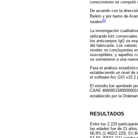
conocimiento se computó c
De acuerdo con la dirección
Belém y por barrio de Anan
20
rurales
.
La investigación cualitati
utilizando
kits
comerciale
los anticuerpos IgG se exp
del fabricante. Los valore
niveles no concluyentes en
susceptibles, y aquellos 
se sometieron a una nueva 
Para el análisis estadístic
estableciendo un nivel de 
el
software
Arc GIS v10.2 
El estudio fue aprobado po
CAAE 46849515800000019, ga
establecido por la Ordenan
RESULTADOS
Entre los 2.220 participan
las edades fue de 21 años,
66,8% (1.482/2.220). En Be
52,4% (582/1.111) estaba e