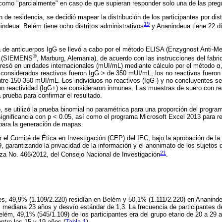
omo "parcialmente" en caso de que supieran responder solo una de las preg
 de residencia, se decidió mapear la distribución de los participantes por dist
19
indeua. Belém tiene ocho distritos administrativos
y Ananindeua tiene 22 di
va de anticuerpos IgG se llevó a cabo por el método ELISA (Enzygnost Anti-Me
®
s (SIEMENS
, Marburg, Alemania), de acuerdo con las instrucciones del fabri
resó en unidades internacionales (mUI/mL) mediante cálculo por el método α,
s considerados reactivos fueron IgG > de 350 mUI/mL, los no reactivos fuero
tre 150-350 mUI/mL. Los individuos no reactivos (IgG-) y no concluyentes s
con reactividad (IgG+) se consideraron inmunes. Las muestras de suero con r
prueba para confirmar el resultado.
o, se utilizó la prueba binomial no paramétrica para una proporción del progra
significancia con p < 0.05, así como el programa Microsoft Excel 2013 para r
para la generación de mapas.
r el Comité de Ética en Investigación (CEP) del IEC, bajo la aprobación de l
rantizando la privacidad de la información y el anonimato de los sujetos d
21
za No. 466/2012, del Consejo Nacional de Investigación
.
tes, 49,9% (1.109/2.220) residían en Belém y 50,1% (1.111/2.220) en Ananind
 mediana 23 años y desvío estándar de 1,3. La frecuencia de participantes d
lém, 49,1% (545/1.109) de los participantes era del grupo etario de 20 a 29 
ntre los 15 y 19 años (
Tabla 1
).