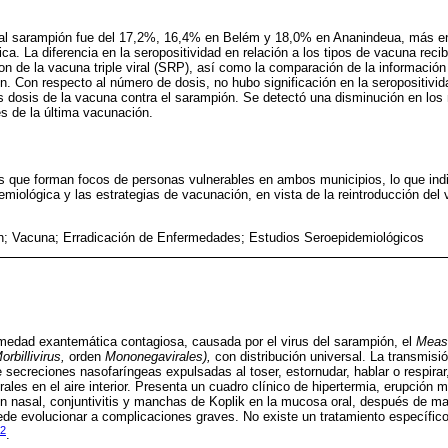
l al sarampión fue del 17,2%, 16,4% en Belém y 18,0% en Ananindeua, más e
ca. La diferencia en la seropositividad en relación a los tipos de vacuna recibi
on de la vacuna triple viral (SRP), así como la comparación de la información
 Con respecto al número de dosis, no hubo significación en la seropositivid
es dosis de la vacuna contra el sarampión. Se detectó una disminución en los
s de la última vacunación.
s que forman focos de personas vulnerables en ambos municipios, lo que ind
demiológica y las estrategias de vacunación, en vista de la reintroducción del v
; Vacuna; Erradicación de Enfermedades; Estudios Seroepidemiológicos
medad exantemática contagiosa, causada por el virus del sarampión, el
Measl
orbillivirus,
orden
Mononegavirales),
con distribución universal. La transmisi
 secreciones nasofaríngeas expulsadas al toser, estornudar, hablar o respirar
rales en el aire interior. Presenta un cuadro clínico de hipertermia, erupción
ón nasal, conjuntivitis y manchas de Koplik en la mucosa oral, después de m
ede evolucionar a complicaciones graves. No existe un tratamiento específico
2
.