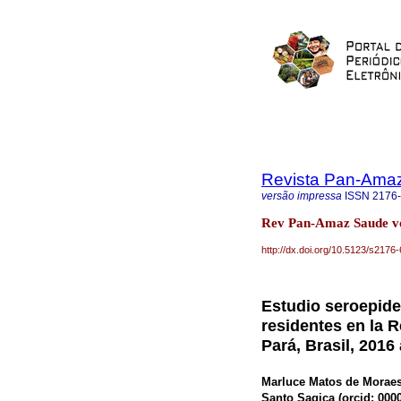
Revista Pan-Ama
versão impressa
ISSN
2176
Rev Pan-Amaz Saude v
http://dx.doi.org/10.5123/s21
Estudio seroepide
residentes en la 
Pará, Brasil, 2016
Marluce Matos de Moraes
Santo Sagica (
orcid: 000