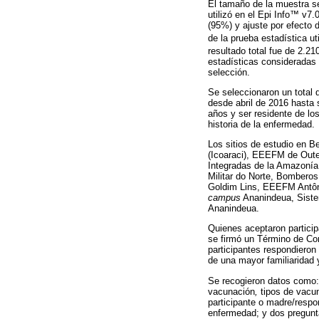
El tamaño de la muestra se
utilizó en el Epi Info™ v7
(95%) y ajuste por efecto d
de la prueba estadística uti
resultado total fue de 2.2
estadísticas consideradas 
selección.
Se seleccionaron un total 
desde abril de 2016 hasta 
años y ser residente de lo
historia de la enfermedad.
Los sitios de estudio en 
(Icoaraci), EEEFM de Oute
Integradas de la Amazonía
Militar do Norte, Bomberos
Goldim Lins, EEEFM Antôni
campus
Ananindeua, Siste
Ananindeua.
Quienes aceptaron particip
se firmó un Término de Con
participantes respondieron
de una mayor familiaridad 
Se recogieron datos como: 
vacunación
,
tipos de vacun
participante o madre/respon
enfermedad; y dos pregunta