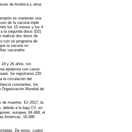
países de América y otros
rampión es mantener una
uso de la vacuna triple
ntre los 15 meses y los 4
 a la segunda dosis (D2)
 realizar dos dosis de
uso con un programa de
que la vacuna no
allas vacunales
 18 y 26 años, sin
 una epidemia con casos
eará. Se registraron 220
 la circulación del
ilancia constantes, los
a Organización Mundial de
s de muertes. En 2017, la
, debido a la baja CV, en
iones: europea, 84.468; el
 Las Américas, 16.689
ortadas. De estos, cuatro