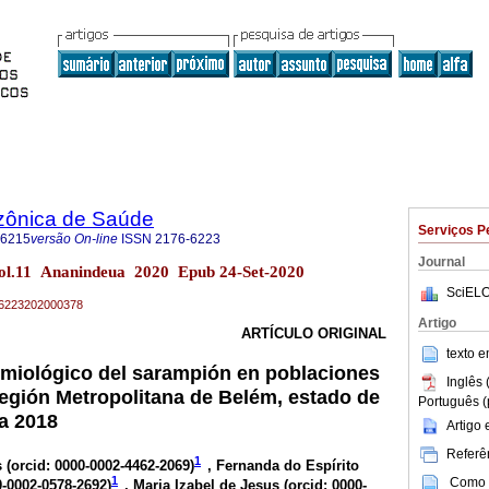
zônica de Saúde
Serviços P
-6215
versão On-line
ISSN
2176-6223
Journal
ol.11 Ananindeua 2020 Epub 24-Set-2020
SciELO
76-6223202000378
Artigo
ARTÍCULO ORIGINAL
texto 
miológico del sarampión en poblaciones
Inglês 
Región Metropolitana de Belém, estado de
Português (
 a 2018
Artigo
Referên
1
 (
orcid: 0000-0002-4462-2069
)
, Fernanda do Espírito
1
Como c
0-0002-0578-2692
)
, Maria Izabel de Jesus (
orcid: 0000-