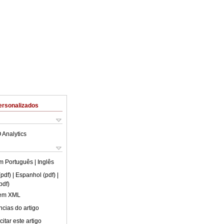
ersonalizados
 Analytics
em
Português
|
Inglês
(pdf)
| Espanhol (pdf)
|
pdf)
 em XML
cias do artigo
itar este artigo