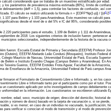
 calculó considerando que se trataba de un muestreo estratificado por edad. 
.0, y los parámetros de prevalencia máxima estimada (80%), límite de confian
e delineamiento (deff = 1,5), para controlar los factores de confusión, así co
2
2
lizada. El cálculo se realizó utilizando la fórmula n = [EDFF*Np(1-p)] / [(d
/Z
10, 1.107 para Belém y 1.103 para Ananindeua. Este muestreo se calculó para 
significativas desde el nivel de α del 5% e IC del 95%, considerando posible
de 2.220 participantes para el estudio, 1.109 de Belém y 1.111 de Ananindeu
septiembre de 2018. Los siguientes criterios de inclusión fueron: pertenecer 
s municipios seleccionados, independientemente de la historia de la vacuna co
Belém fueron: Escuela Estatal de Primaria y Secundaria (EEEFM) Profesor J
iro (Outeiro), EEEFM Abelardo Leão Condurú (Mosqueiro), Instituto Federal 
, Colegio Maurício de Nassau, Universidad Estatal de Pará, Escuela Superi
 de Belém e Instituto Evandro Chagas (
Campus
Belém y Ananindeua). En An
o Teixeira Gueiros, EEEFM Erotides Frota Aguiar, Facultad de la Amazonía, 
ma de Enseñanza de la Amazonía, Universidad Federal de Pará
campus
Anan
ar firmaron el Formulario de Consentimiento Libre e Informado; y, en los ca
sentimiento Libre e Informado tanto por el participante como por el tutor. Pos
 a un cuestionario aplicado por ocho investigadores de campo debidamente ca
y uniformidad en la información. Los cuestionarios se escribieron utilizando E
nombre; edad; sexo; municipio de origen; dirección del domicilio; historial d
ación y número de dosis) basado en la tarjeta de vacunación o, si se pierde,
sable, si es menor; en caso de un individuo no vacunado, la justificación; his
s para verificar si conocían el modo de transmisión y el modo de prevención