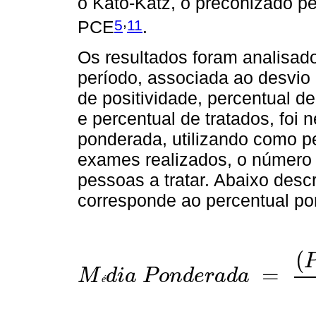
o Kato-Katz, o preconizado pe
,
5
11
PCE
.
Os resultados foram analisad
período, associada ao desvio 
de positividade, percentual de
e percentual de tratados, foi 
ponderada, utilizando como p
exames realizados, o número 
pessoas a tratar. Abaixo desc
corresponde ao percentual po
(
=
M
d
i
a
P
o
n
d
e
r
a
d
a
é
M
é
d
i
a
P
o
n
d
e
r
a
d
a