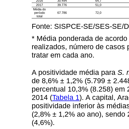
2016
30.494
64,7
2017
39.776
51,0
Média do
período
67.786
72,0
total
Fonte: SISPCE-SE/SES-SE/D
* Média ponderada de acord
realizados, número de casos 
tratar em cada ano.
A positividade média para
S. 
de 8,6% ± 1,2% (5.799 ± 2.44
percentual 10,3% (8.258) em 
2014 (
Tabela 1
). A capital, A
positividade inferior às médi
(2,8% ± 1,2% ao ano), sendo 
(4,6%).