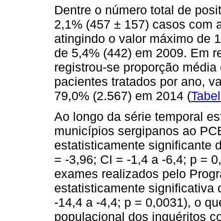
Dentre o número total de posi
2,1% (457 ± 157) casos com al
atingindo o valor máximo de 
de 5,4% (442) em 2009. Em re
registrou-se proporção média
pacientes tratados por ano, 
79,0% (2.567) em 2014 (
Tabel
Ao longo da série temporal e
municípios sergipanos ao PC
estatisticamente significant
= -3,96; CI = -1,4 a -6,4; p = 0
exames realizados pelo Prog
estatisticamente significativa
-14,4 a -4,4; p = 0,0031), o 
populacional dos inquéritos 