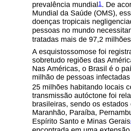
1
prevalência mundial
. De aco
Mundial da Saúde (OMS), essa
doenças tropicais negligenci
pessoas no mundo necessitan
tratadas mais de 97,2 milhõe
A esquistossomose foi registr
sobretudo regiões das América
Nas Américas, o Brasil é o pa
milhão de pessoas infectadas
25 milhões habitando locais c
transmissão autóctone foi rel
brasileiras, sendo os estado
Maranhão, Paraíba, Pernambu
Espírito Santo e Minas Gerais
encontrada em uma extensão 