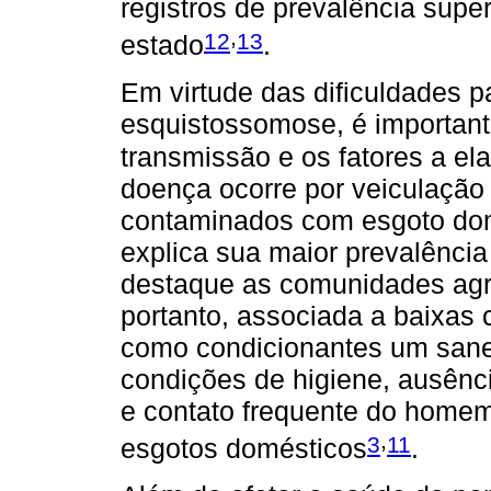
registros de prevalência supe
,
12
13
estado
.
Em virtude das dificuldades pa
esquistossomose, é importan
transmissão e os fatores a el
doença ocorre por veiculação
contaminados com esgoto dom
explica sua maior prevalênci
destaque as comunidades agrí
portanto, associada a baixas
como condicionantes um sane
condições de higiene, ausênc
e contato frequente do home
,
3
11
esgotos domésticos
.