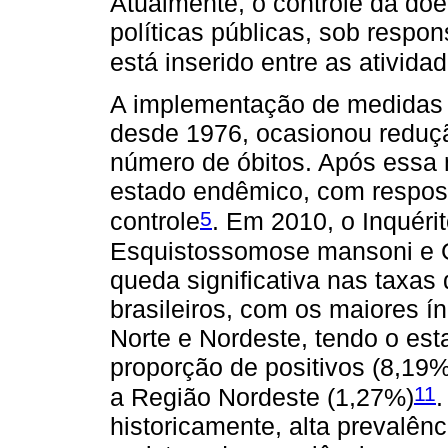
Atualmente, o controle da d
políticas públicas, sob respo
está inserido entre as ativid
A implementação de medidas 
desde 1976, ocasionou reduç
número de óbitos. Após essa 
estado endêmico, com respost
5
controle
. Em 2010, o Inquéri
Esquistossomose mansoni e 
queda significativa nas taxas
brasileiros, com os maiores í
Norte e Nordeste, tendo o es
proporção de positivos (8,19%
11
a Região Nordeste (1,27%)
.
historicamente, alta prevalên