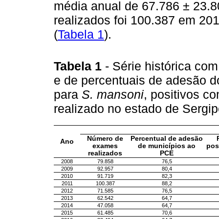
média anual de 67.786 ± 23.
realizados foi 100.387 em 20
(
Tabela 1
).
Tabela 1
- Série histórica co
e de percentuais de adesão d
para
S. mansoni
, positivos co
realizado no estado de Sergi
Número de
Percentual de adesão
Ano
exames
de municípios ao
pos
realizados
PCE
2008
79.858
76,5
2009
92.957
80,4
2010
91.719
82,3
2011
100.387
88,2
2012
71.585
76,5
2013
62.542
64,7
2014
47.058
64,7
2015
61.485
70,6