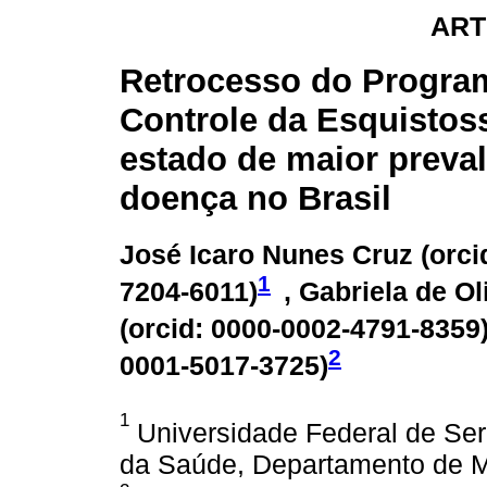
ART
Retrocesso do Progra
Controle da Esquisto
estado de maior preva
doença no Brasil
José Icaro Nunes Cruz (
orci
1
7204-6011
)
, Gabriela de Ol
(
orcid: 0000-0002-4791-8359
2
0001-5017-3725
)
1
Universidade Federal de Serg
da Saúde, Departamento de Me