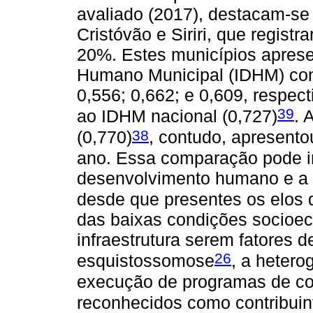
avaliado (2017), destacam-se 
Cristóvão e Siriri, que registr
20%. Estes municípios apres
Humano Municipal (IDHM) con
0,556; 0,662; e 0,609, respec
39
ao IDHM nacional (0,727)
. 
38
(0,770)
, contudo, apresent
ano. Essa comparação pode in
desenvolvimento humano e a 
desde que presentes os elos 
das baixas condições socioec
infraestrutura serem fatores d
26
esquistossomose
, a hetero
execução de programas de co
reconhecidos como contribuin