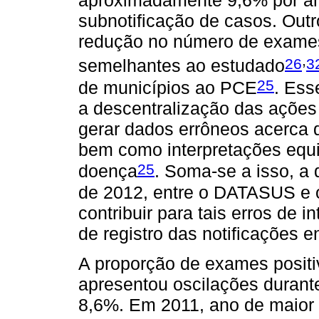
aproximadamente 9,6% por ano
subnotificação de casos. Out
redução no número de exames
,
26
3
semelhantes ao estudado
25
de municípios ao PCE
. Ess
a descentralização das ações
gerar dados errôneos acerca d
bem como interpretações equi
25
doença
. Soma-se a isso, a 
de 2012, entre o DATASUS e 
contribuir para tais erros de 
de registro das notificações e
A proporção de exames posit
apresentou oscilações durant
8,6%. Em 2011, ano de maior 