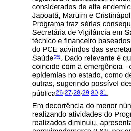
considerados de alta endemic
Japoatã, Maruim e Cristinápo
Programa traz sérias consequ
Secretária de Vigilância em 
técnico e financeiro baseados 
do PCE advindos das secretar
25
Saúde
. Dado relevante é 
coincide com a emergência - 
epidemias no estado, como de
outras, sugerindo possível d
,
,
,
,
,
26
27
28
29
30
31
pública
.
Em decorrência do menor núm
realizando atividades do Pr
realizados diminuiu, apresen