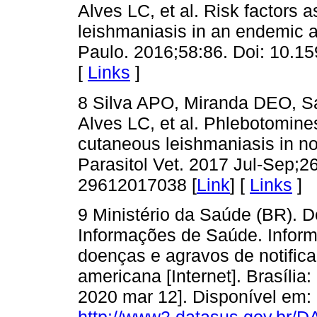
Alves LC, et al. Risk factors
leishmaniasis in an endemic a
Paulo. 2016;58:86. Doi: 10.
[
Links
]
8 Silva APO, Miranda DEO, 
Alves LC, et al. Phlebotomine
cutaneous leishmaniasis in no
Parasitol Vet. 2017 Jul-Sep;2
29612017038 [
Link
] [
Links
]
9 Ministério da Saúde (BR). 
Informações de Saúde. Infor
doenças e agravos de notific
americana [Internet]. Brasília
2020 mar 12]. Disponível em:
http://www2.datasus.gov.br/