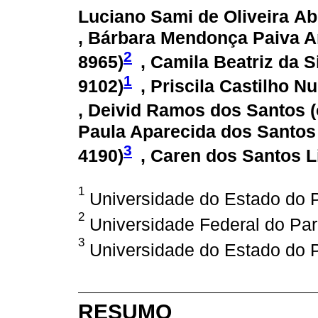
Luciano Sami de Oliveira Ab
, Bárbara Mendonça Paiva A
2
8965
)
, Camila Beatriz da 
1
9102
)
, Priscila Castilho N
, Deivid Ramos dos Santos (
Paula Aparecida dos Santos 
3
4190
)
, Caren dos Santos L
1
Universidade do Estado do P
2
Universidade Federal do Pará
3
Universidade do Estado do P
RESUMO