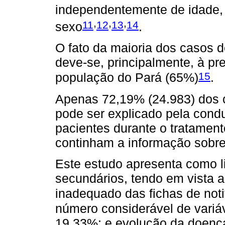
independentemente de idade, a
,
,
,
11
12
13
14
sexo
.
O fato da maioria dos casos d
deve-se, principalmente, à p
15
população do Pará (65%)
.
Apenas 72,19% (24.983) dos c
pode ser explicado pela cond
pacientes durante o tratament
continham a informação sobre 
Este estudo apresenta como l
secundários, tendo em vista 
inadequado das fichas de noti
número considerável de variáv
19,33%; e evolução da doenç