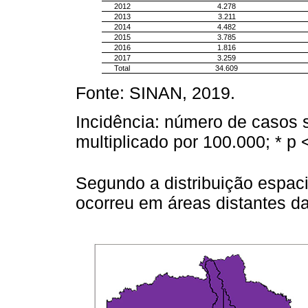
2012
4.278
2013
3.211
2014
4.482
2015
3.785
2016
1.816
2017
3.259
Total
34.609
Fonte: SINAN, 2019.
Incidência: número de casos 
multiplicado por 100.000; * p 
Segundo a distribuição espaci
ocorreu em áreas distantes da