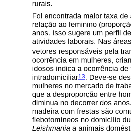
rurais.
Foi encontrada maior taxa d
relação ao feminino (proporção
anos. Isso sugere um perfil d
atividades laborais. Nas áre
vetores responsáveis pela tra
ocorrência em mulheres, cria
idosos indica a ocorrência de 
13
intradomiciliar
. Deve-se des
mulheres no mercado de trabal
que a desproporção entre ho
diminua no decorrer dos anos.
madeira com frestas são comu
flebotomíneos no domicílio dur
Leishmania
a animais domésti