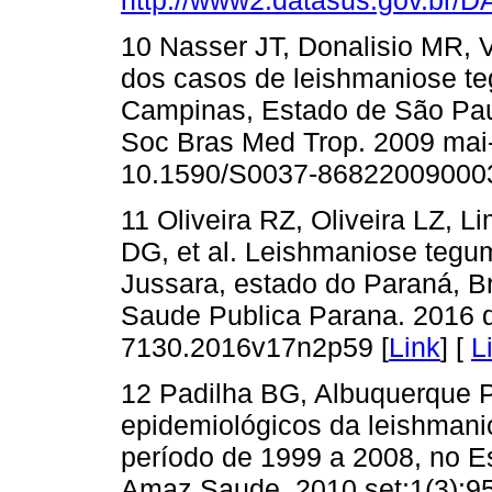
10 Nasser JT, Donalisio MR, 
dos casos de leishmaniose t
Campinas, Estado de São Pau
Soc Bras Med Trop. 2009 mai-
10.1590/S0037-86822009000
11 Oliveira RZ, Oliveira LZ, 
DG, et al. Leishmaniose tegu
Jussara, estado do Paraná, Bra
Saude Publica Parana. 2016 d
7130.2016v17n2p59 [
Link
] [
L
12 Padilha BG, Albuquerque 
epidemiológicos da leishmani
período de 1999 a 2008, no E
Amaz Saude. 2010 set;1(3):95