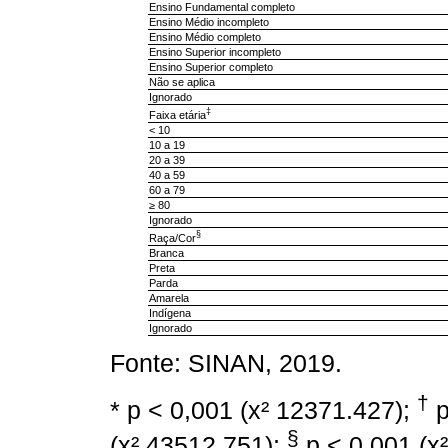
Ensino Fundamental completo
Ensino Médio incompleto
Ensino Médio completo
Ensino Superior incompleto
Ensino Superior completo
Não se aplica
Ignorado
‡
Faixa etária
< 10
10 a 19
20 a 39
40 a 59
60 a 79
≥ 80
Ignorado
§
Raça/Cor
Branca
Preta
Parda
Amarela
Indígena
Ignorado
Fonte: SINAN, 2019.
†
* p < 0,001 (x² 12371.427);
p
§
(x² 43512.751);
p < 0,001 (x