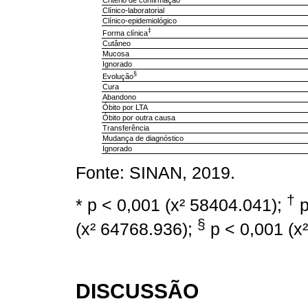
Clínico-laboratorial
Clínico-epidemiológico
‡
Forma clínica
Cutâneo
Mucosa
Ignorado
§
Evolução
Cura
Abandono
Óbito por LTA
Óbito por outra causa
Transferência
Mudança de diagnóstico
Ignorado
Fonte: SINAN, 2019.
†
* p < 0,001 (x² 58404.041);
p
§
(x² 64768.936);
p < 0,001 (x
DISCUSSÃO