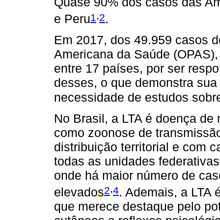
Quase 90% dos casos das Amé
,
1
2
e Peru
.
Em 2017, dos 49.959 casos d
Americana da Saúde (OPAS), o
entre 17 países, por ser res
desses, o que demonstra sua
necessidade de estudos sob
No Brasil, a LTA é doença de 
como zoonose de transmissão
distribuição territorial e com
todas as unidades federativa
onde há maior número de caso
,
2
4
elevados
. Ademais, a LTA 
que merece destaque pelo pot