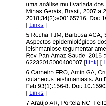
uma análise multivariada dos 
Minas Gerais, Brasil, 2007 a 
2018;34(2):e00165716. Doi: 
[
Links
]
5 Rocha TJM, Barbosa ACA, 
Aspectos epidemiológicos do
leishmaniose tegumentar amer
Rev Pan-Amaz Saude. 2015 de
62232015000400007 [
Link
] [
6 Carneiro FRO, Amin GA, Cr
cutaneous leishmaniasis. An 
Feb;93(1):156-8. Doi: 10.159
[
Links
]
7 Araújo AR, Portela NC, Fei