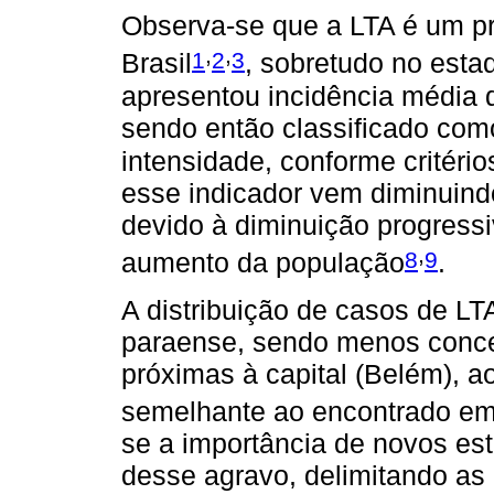
Observa-se que a LTA é um p
,
,
1
2
3
Brasil
, sobretudo no esta
apresentou incidência média 
sendo então classificado como
intensidade, conforme critér
esse indicador vem diminuindo
devido à diminuição progress
,
8
9
aumento da população
.
A distribuição de casos de LT
paraense, sendo menos conce
próximas à capital (Belém), ao
semelhante ao encontrado em
se a importância de novos est
desse agravo, delimitando as