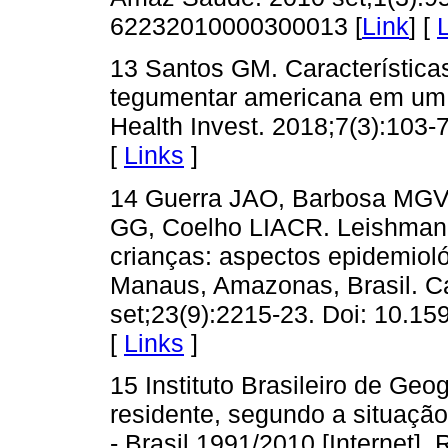
62232010000300013 [
Link
] [
13 Santos GM. Característica
tegumentar americana em um e
Health Invest. 2018;7(3):103-7
[
Links
]
14 Guerra JAO, Barbosa MGV,
GG, Coelho LIACR. Leishman
crianças: aspectos epidemiol
Manaus, Amazonas, Brasil. C
set;23(9):2215-23. Doi: 10.
[
Links
]
15 Instituto Brasileiro de Geo
residente, segundo a situação
- Brasil 1991/2010 [Internet].