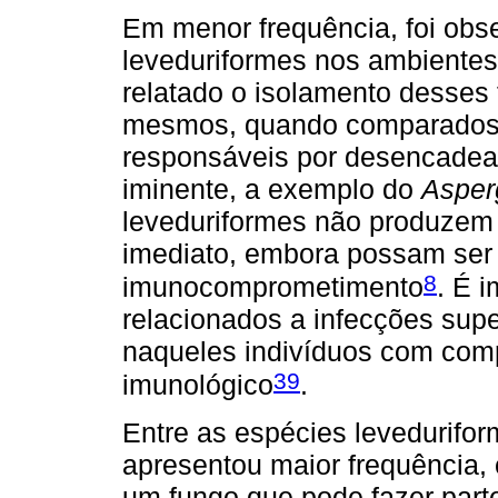
Em menor frequência, foi obs
leveduriformes nos ambientes
relatado o isolamento desses
mesmos, quando comparados 
responsáveis por desencadear
iminente, a exemplo do
Asperg
leveduriformes não produzem r
imediato, embora possam ser
8
imunocomprometimento
. É 
relacionados a infecções supe
naqueles indivíduos com com
39
imunológico
.
Entre as espécies levedurifo
apresentou maior frequência
um fungo que pode fazer part