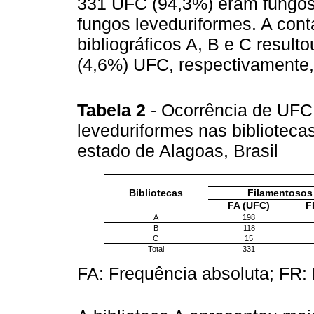
331 UFC (94,3%) eram fungos
fungos leveduriformes. A con
bibliográficos A, B e C resul
(4,6%) UFC, respectivamente
Tabela 2
- Ocorrência de UFC
leveduriformes nas biblioteca
estado de Alagoas, Brasil
Bibliotecas
Filamentosos
FA (UFC)
F
A
198
B
118
C
15
Total
331
FA: Frequência absoluta; FR: 