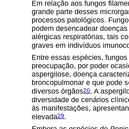
Em relação aos fungos filamen
grande parte desses microrg
processos patológicos. Fungo
podem desencadear doenças 
alérgicas respiratórias, tais 
graves em indivíduos imuno
Entre essas espécies, fungo
preocupação, por poder ocasi
aspergilose, doença caracteri
broncopulmonar e que pode s
20
diversos órgãos
. A aspergi
diversidade de cenários clíni
às manifestações, apresentan
29
elevada
.
Embora as espécies de
Penic