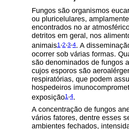
Fungos são organismos eucarió
ou pluricelulares, amplamente
encontrados no ar atmosférico
detritos em geral, nos alime
,
,
,
1
2
3
4
animais
. A disseminaç
ocorrer sob várias formas. Q
são denominados de fungos an
cujos esporos são aeroalérge
respiratórias, que podem assu
hospedeiros imunocomprometi
,
1
4
exposição
.
A concentração de fungos an
vários fatores, dentre esses 
ambientes fechados, intensid