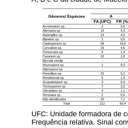
Gêneros/ Espécies
A
FA (UFC)
FR (%
Acremonium
sp.
2
0,6
Alternaria
sp.
15
4,3
Aspergillus
sp
.
14
4,0
Bipolaris
sp.
2
0,6
Cladosporium
sp.
69
19,6
Curvularia
sp.
16
4,6
Fonsecaea
sp.
5
1,4
Fusarium
sp.
10
2,8
Mycelia sterilia
-
-
Neurospora
sp
.
1
0,3
Nigrospora
sp.
-
-
Penicillium
sp.
32
9,1
Rhodotorula
sp.
5
1,4
Scopulariopsis
sp
.
3
0,9
Trichosporon
sp.
7
2,0
Ulocladium
sp.
4
1,1
Veronaea
sp.
2
0,6
Não identificados
25
7,1
Total
212
60,4
UFC: Unidade formadora de co
Frequência relativa. Sinal con