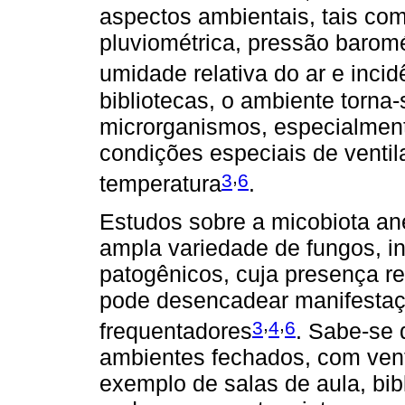
aspectos ambientais, tais com
pluviométrica, pressão baromé
umidade relativa do ar e incid
bibliotecas, o ambiente torna
microrganismos, especialment
condições especiais de venti
,
3
6
temperatura
.
Estudos sobre a micobiota an
ampla variedade de fungos, i
patogênicos, cuja presença r
pode desencadear manifestaç
,
,
3
4
6
frequentadores
. Sabe-se 
ambientes fechados, com ventil
exemplo de salas de aula, bibl