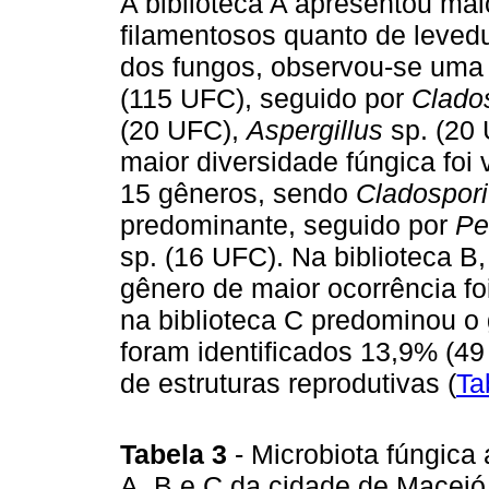
A biblioteca A apresentou ma
filamentosos quanto de levedu
dos fungos, observou-se uma
(115 UFC), seguido por
Clado
(20 UFC),
Aspergillus
sp. (20
maior diversidade fúngica foi v
15 gêneros, sendo
Cladospor
predominante, seguido por
Pe
sp. (16 UFC). Na biblioteca B
gênero de maior ocorrência fo
na biblioteca C predominou o
foram identificados 13,9% (4
de estruturas reprodutivas (
Ta
Tabela 3
- Microbiota fúngica 
A, B e C da cidade de Maceió