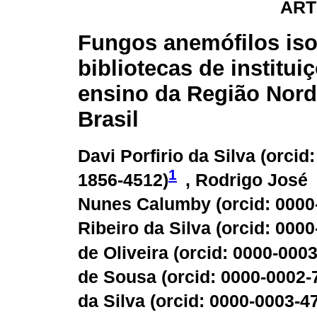
ART
Fungos anemófilos iso
bibliotecas de institui
ensino da Região Nord
Brasil
Davi Porfirio da Silva (
orcid:
1
1856-4512
)
, Rodrigo José
Nunes Calumby (
orcid: 000
Ribeiro da Silva (
orcid: 000
de Oliveira (
orcid: 0000-000
de Sousa (
orcid: 0000-0002-
da Silva (
orcid: 0000-0003-4