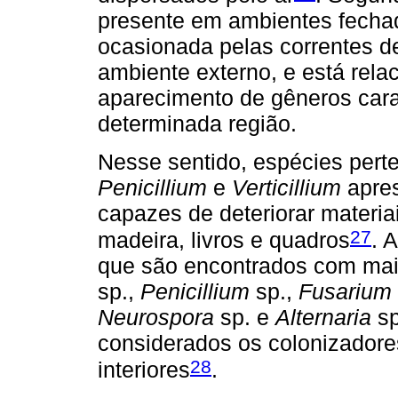
presente em ambientes fechad
ocasionada pelas correntes de 
ambiente externo, e está rel
aparecimento de gêneros carac
determinada região.
Nesse sentido, espécies per
Penicillium
e
Verticillium
apres
capazes de deteriorar materia
27
madeira, livros e quadros
. 
que são encontrados com mai
sp.,
Penicillium
sp.,
Fusarium
Neurospora
sp. e
Alternaria
sp
considerados os colonizadores
28
interiores
.