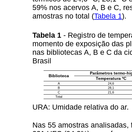
59% nos acervos A, B e C, re
amostras no total (
Tabela 1
).
Tabela 1
- Registro de tempe
momento de exposição das pl
nas bibliotecas A, B e C da c
Brasil
Parâmetros termo-hi
Biblioteca
Temperatura ºC
A
24,6
B
28,1
C
21,6
Total
URA: Umidade relativa do ar.
Nas 55 amostras analisadas, 