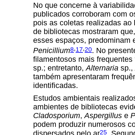
No que concerne à variabilid
publicados corroboram com os
pois as coletas realizadas a
de bibliotecas mostraram que
esses espaços, predominam 
,
,
8
17
20
Penicillium
. No present
filamentosos mais frequentes
sp.; entretanto,
Alternaria
sp.,
também apresentaram frequênc
identificadas.
Estudos ambientais realizado
ambientes de bibliotecas evi
Cladosporium
,
Aspergillus
e
P
podem produzir numerosos co
25
dispersados pelo ar
. Segun