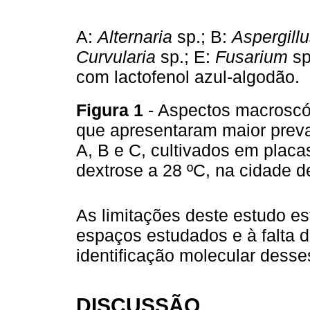
A:
Alternaria
sp.; B:
Aspergill
Curvularia
sp.; E:
Fusarium
sp
com lactofenol azul-algodão.
Figura 1
- Aspectos macroscó
que apresentaram maior preva
A, B e C, cultivados em placa
dextrose a 28 ºC, na cidade d
As limitações deste estudo e
espaços estudados e à falta de
identificação molecular desse
DISCUSSÃO