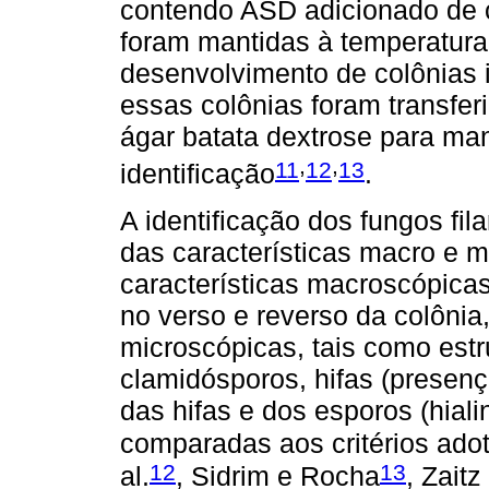
contendo ASD adicionado de c
foram mantidas à temperatura
desenvolvimento de colônias 
essas colônias foram transfer
ágar batata dextrose para ma
,
,
11
12
13
identificação
.
A identificação dos fungos f
das características macro e m
características macroscópicas
no verso e reverso da colônia
microscópicas, tais como estr
clamidósporos, hifas (presenç
das hifas e dos esporos (hial
comparadas aos critérios adot
12
13
al.
, Sidrim e Rocha
, Zaitz 