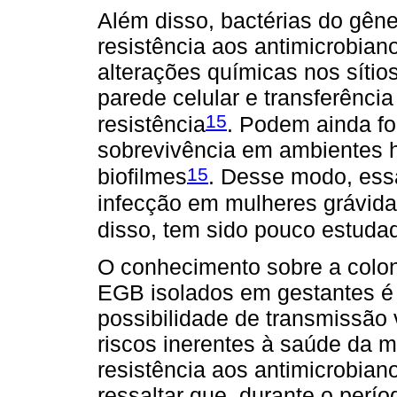
Além disso, bactérias do gên
resistência aos antimicrobiano
alterações químicas nos sítio
parede celular e transferênci
15
resistência
. Podem ainda f
sobrevivência em ambientes h
15
biofilmes
. Desse modo, ess
infecção em mulheres grávida
disso, tem sido pouco estuda
O conhecimento sobre a coloni
EGB isolados em gestantes é 
possibilidade de transmissão 
riscos inerentes à saúde da m
resistência aos antimicrobian
ressaltar que, durante o perí