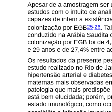
Apesar de a amostragem ser u
estudos com o intuito de anal
capazes de inferir a existênc
,
25
26
colonização por EGB
. T
conduzido na Arábia Saudita 
colonização por EGB foi de 4
e 29 anos e de 27,4% entre 
Os resultados da presente p
estudo realizado no Rio de J
hipertensão arterial e diabete
maternas mais observadas entr
patologia que mais predispõe
está bem elucidada; porém, p
estado imunológico, como ocor