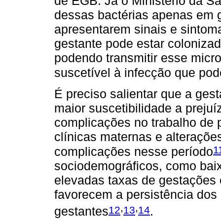
de EGB. Já o Ministério da S
dessas bactérias apenas em g
apresentarem sinais e sintom
gestante pode estar coloniza
podendo transmitir esse micro
suscetível à infecção que pod
É preciso salientar que a gest
maior suscetibilidade a preju
complicações no trabalho de p
clínicas maternas e alteraçõ
1
complicações nesse período
sociodemográficos, como baix
elevadas taxas de gestações e
favorecem a persistência dos 
,
,
12
13
14
gestantes
.