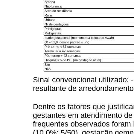
Branca
Não branca
Área de residência
Rural
Urbana
Nº de gestações
Primigestas
Multigestas
Idade gestacional (momento da coleta do
swab
)
(X = 31,9; desvio padrão ± 5,9)
Pré-termo < 37 semanas
Termo 37 a 42 semanas
Pós-termo > 42 semanas
Diagnóstico de IST (na gestação atual)
Sim
Não
Sinal convencional utilizado: 
resultante de arredondamento
Dentre os fatores que justif
gestantes em atendimento de 
frequentes observados foram 
(10,0%; 5/50), gestação gemel