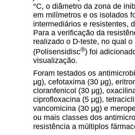
°C, o diâmetro da zona de inib
em milímetros e os isolados f
intermediários e resistentes, 
Para a verificação da resistên
realizado o D-teste, no qual o
®
(Polisensidisc
) foi adiciona
visualização.
Foram testados os antimicrobi
μg), cefotaxima (30 μg), eritro
cloranfenicol (30 μg), oxacilin
ciprofloxacina (5 μg), tetracicl
vancomicina (30 μg) e merop
ou mais classes dos antimicro
resistência a múltiplos fárma