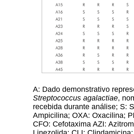
A: Dado demonstrativo repres
Streptococcus agalactiae
, no
recebida durante análise; S: 
Ampicilina; OXA: Oxacilina; PE
CFO: Cefotaxima AZI: Azitromi
Linezolida; CLI: Clindamicina;