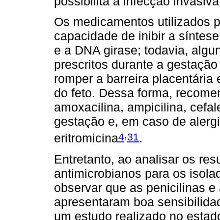
possibilita a infecção invasiv
Os medicamentos utilizados p
capacidade de inibir a síntese
e a DNA girase; todavia, alg
prescritos durante a gestaçã
romper a barreira placentária
do feto. Dessa forma, recomen
amoxacilina, ampicilina, cefal
gestação e, em caso de alergi
,
4
31
eritromicina
.
Entretanto, ao analisar os res
antimicrobianos para os isola
observar que as penicilinas e
apresentaram boa sensibilida
um estudo realizado no estad