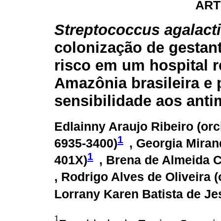
ART
Streptococcus agalact
colonização de gestant
risco em um hospital r
Amazônia brasileira e p
sensibilidade aos ant
Edlainny Araujo Ribeiro (
orc
1
6935-3400
)
, Georgia Miran
1
401X
)
, Brena de Almeida C
, Rodrigo Alves de Oliveira (
Lorrany Karen Batista de Je
1