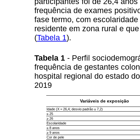
participantes foi de 26,4 anos
frequência de exames positiv
fase termo, com escolaridade 
residente em zona rural e qu
(
Tabela 1
).
Tabela 1
- Perfil sociodemográ
frequência de gestantes colo
hospital regional do estado do
2019
Variáveis de exposição
Idade (X = 26,4; desvio padrão ± 7,2)
≤ 25
≥ 26
Escolaridade
≤ 8 anos
≥ 9 anos
Cor de pele