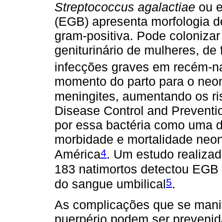
Streptococcus agalactiae
ou e
(EGB) apresenta morfologia de
gram-positiva. Pode colonizar 
geniturinário de mulheres, de
infecções graves em recém-n
momento do parto para o neo
meningites, aumentando os ri
Disease Control and Preventio
por essa bactéria como uma d
morbidade e mortalidade neon
4
América
. Um estudo realiz
183 natimortos detectou EGB 
5
do sangue umbilical
.
As complicações que se manif
puerpério podem ser prevenida