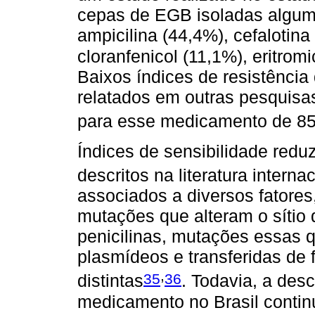
cepas de EGB isoladas algum
ampicilina (44,4%), cefalotina
cloranfenicol (11,1%), eritrom
Baixos índices de resistência 
relatados em outras pesquisas
para esse medicamento de 8
Índices de sensibilidade redu
descritos na literatura interna
associados a diversos fatore
mutações que alteram o sítio 
penicilinas, mutações essas 
plasmídeos e transferidas de 
,
35
36
distintas
. Todavia, a des
medicamento no Brasil continu