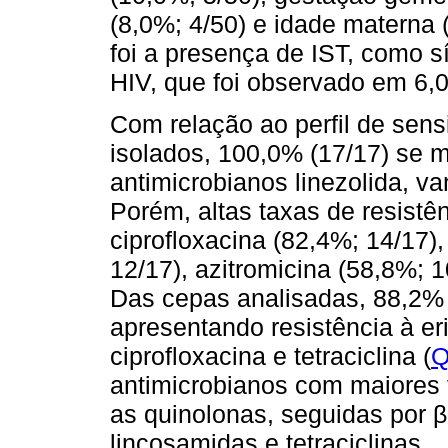
(8,0%; 4/50) e idade materna 
foi a presença de IST, como síf
HIV, que foi observado em 6,0
Com relação ao perfil de sens
isolados, 100,0% (17/17) se 
antimicrobianos linezolida, 
Porém, altas taxas de resistê
ciprofloxacina (82,4%; 14/17),
12/17), azitromicina (58,8%; 1
Das cepas analisadas, 88,2% (
apresentando resistência à eri
ciprofloxacina e tetraciclina (
Q
antimicrobianos com maiores t
as quinolonas, seguidas por β
lincosamidas e tetraciclinas.