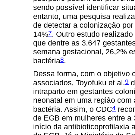
sendo possível identificar sit
entanto, uma pesquisa realiza
de detectar a colonização po
7
14%
. Outro estudo realizado
que dentre as 3.647 gestantes 
semana gestacional, 26,2% e
8
bactéria
.
Dessa forma, com o objetivo d
9
associados, Toyofuku et al.
d
intraparto em gestantes colo
neonatal em uma região com a
4
bactéria. Assim, o CDC
recom
de EGB em mulheres entre a 3
início da antibioticoprofilaxia