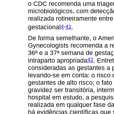
o CDC recomenda uma triage
microbiológicos, com detecçã
realizada rotineiramente entr
,
4
41
gestacional
.
De forma semelhante, o Ameri
Gynecologists recomenda a re
36ª e a 37ª semana de gestaçã
42
intraparto apropriada
. Entre
consideradas as gestantes a p
levando-se em conta: o risco d
gestantes de alto risco; o fa
gravidez ser transitória, inter
hospital em estudo, a pesqui
realizada em qualquer fase da
há evidências científicas que