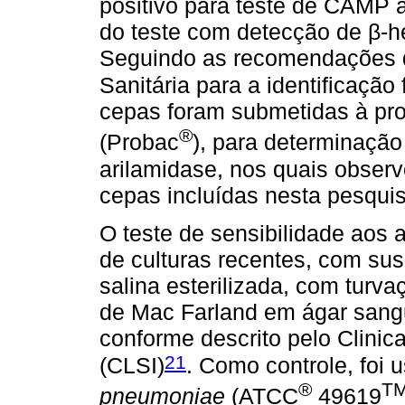
positivo para teste de CAMP a
do teste com detecção de β-h
Seguindo as recomendações d
Sanitária para a identificação
cepas foram submetidas à pro
®
(Probac
), para determinação
arilamidase, nos quais observ
cepas incluídas nesta pesquis
O teste de sensibilidade aos a
de culturas recentes, com s
salina esterilizada, com turv
de Mac Farland em ágar sangu
conforme descrito pelo Clinica
21
(CLSI)
. Como controle, foi
®
T
pneumoniae
(ATCC
49619