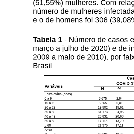
(51,55%) mulheres. Com rela
número de mulheres infectadas
e o de homens foi 306 (39,08
Tabela 1
- Número de casos e
março a julho de 2020) e de 
2009 a maio de 2010), por fai
Brasil
Cas
COVID-1
Variáveis
N
%
Faixa etária (anos)
0 a 9
3.675
2,94
10 a 19
6.265
5,01
20 a 29
19.502
15,61
30 a 39
31.173
24,95
40 a 49
25.831
20,68
50 a 59
17.113
13,70
≥ 60
21.375
17,11
Sexo