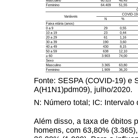
Masculino
60.525
48,45
Feminino
64.409
51,55
Ó
COVID-19
Variáveis
N
%
Faixa etária (anos)
0 a 9
29
0,55
10 a 19
23
0,44
20 a 29
61
1,16
30 a 39
190
3,60
40 a 49
430
8,15
50 a 59
638
12,10
≥ 60
3.903
74,00
Sexo
Masculino
3.365
63,80
Feminino
1.909
36,20
Fonte: SESPA (COVID-19) e 
A(H1N1)pdm09), julho/2020.
N: Número total; IC: Intervalo
Além disso, a taxa de óbitos 
homens, com 63,80% (3.365), 