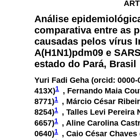
ART
Análise epidemiológic
comparativa entre as 
causadas pelos vírus I
A(H1N1)pdm09 e SARS
estado do Pará, Brasil
Yuri Fadi Geha (
orcid: 0000-
1
413X
)
, Fernando Maia Cout
1
8771
)
, Márcio César Ribei
1
8254
)
, Talles Levi Pereira 
1
6657
)
, Aline Carolina Cast
1
0640
)
, Caio César Chaves 