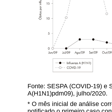
Fonte: SESPA (COVID-19) e 
A(H1N1)pdm09), julho/2020.
* O mês inicial de análise co
notificado o primeiro caso co