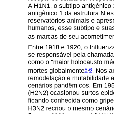
A H1N1, o subtipo antigênico 
antigênico 1 da estrutura N e
reservatórios animais e aprese
humanos, esse subtipo e suas
as marcas de seu acometimen
Entre 1918 e 1920, o Influenz
se responsável pela chamada
como o "maior holocausto méd
,
5
6
mortes globalmente
. Nos a
remodelação e mutabilidade a
cenários pandêmicos. Em 195
(H2N2) ocasionou surtos epid
ficando conhecida como gripe 
H3N2 recriou o mesmo cenári