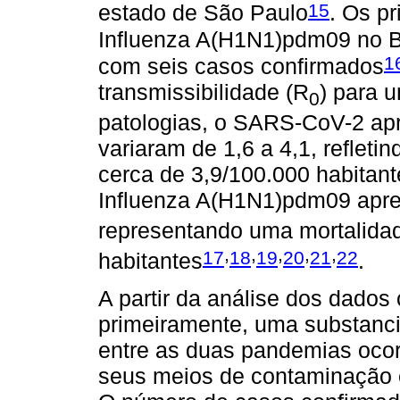
15
estado de São Paulo
. Os pr
Influenza A(H1N1)pdm09 no Br
1
com seis casos confirmados
transmissibilidade (R
) para 
0
patologias, o SARS-CoV-2 apr
variaram de 1,6 a 4,1, reflet
cerca de 3,9/100.000 habitant
Influenza A(H1N1)pdm09 apr
representando uma mortalidad
,
,
,
,
,
17
18
19
20
21
22
habitantes
.
A partir da análise dos dados
primeiramente, uma substanci
entre as duas pandemias ocor
seus meios de contaminação e