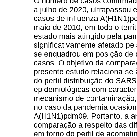
O número de casos confirmad
a julho de 2020, ultrapassou 
casos de influenza A(H1N1)pd
maio de 2010, em todo o territ
estado mais atingido pela p
significativamente afetado p
se enquadrou em posição de 
casos. O objetivo da comparaç
presente estudo relaciona-se 
do perfil distribuição do SA
epidemiológicas com caracter
mecanismo de contaminação, 
no caso da pandemia ocasiona
A(H1N1)pdm09. Portanto, a an
comparação a respeito das d
em torno do perfil de acometi