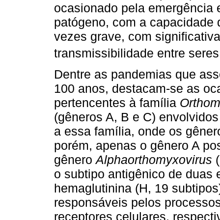
ocasionado pela emergência 
patógeno, com a capacidade d
vezes grave, com significativa
transmissibilidade entre ser
Dentre as pandemias que ass
100 anos, destacam-se as oca
pertencentes à família
Orthom
(gêneros A, B e C) envolvido
a essa família, onde os gêne
porém, apenas o gênero A pos
gênero
Alphaorthomyxovirus
(
o subtipo antigênico de duas e
hemaglutinina (H, 19 subtipos
responsáveis pelos processos
receptores celulares, respect