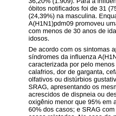
36,20% (1.909). Para a infl
óbitos notificados foi de 31 
(24,39%) na masculina. Enquan
A(H1N1)pdm09 promoveu uma m
com menos de 30 anos de ida
idosos.
De acordo com os sintomas ap
síndromes da influenza A(H1
caracterizada por pelo menos 
calafrios, dor de garganta, cef
olfativos ou distúrbios gusta
SRAG, apresentando os mesmo
acrescidos de dispneia ou des
oxigênio menor que 95% em a
60% dos casos; e SRAG com 