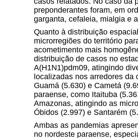
casos relatados. No caso da
preponderantes foram, em ord
garganta, cefaleia, mialgia e ar
Quanto à distribuição espaci
microrregiões do território pa
acometimento mais homogêne
distribuição de casos no est
A(H1N1)pdm09, atingindo dive
localizadas nos arredores da 
Guamá (5.630) e Cametá (9.69
paraense, como Itaituba (5.361
Amazonas, atingindo as micro
Óbidos (2.997) e Santarém (5.
Ambas as pandemias apresen
no nordeste paraense, especi