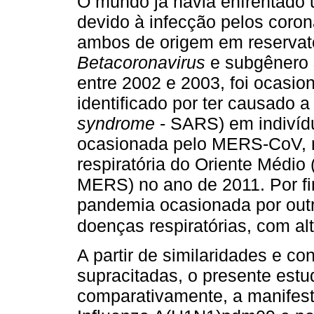
O mundo já havia enfrentado
devido à infecção pelos cor
ambos de origem em reservató
Betacoronavirus
e subgênero
entre 2002 e 2003, foi ocasi
identificado por ter causado 
syndrome
- SARS) em indivídu
ocasionada pelo MERS-CoV, r
respiratória do Oriente Médio 
MERS) no ano de 2011. Por fi
pandemia ocasionada por outr
doenças respiratórias, com al
A partir de similaridades e c
supracitadas, o presente estu
comparativamente, a manifest