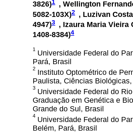
1
3826
)
, Wellington Fernando
2
5082-103X
)
, Luzivan Costa
3
4947
)
, Izaura Maria Vieira 
4
1408-8384
)
1
Universidade Federal do Par
Pará, Brasil
2
Instituto Optométrico de P
Paulista, Ciências Biológicas
3
Universidade Federal do Rio
Graduação em Genética e Biol
Grande do Sul, Brasil
4
Universidade Federal do Pará
Belém, Pará, Brasil